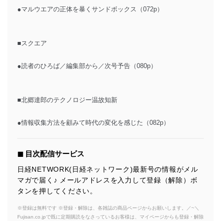
●マルウエアの正体を暴くサンドボックス（072p）
■スクエア
●読者のひろば／編集部から／次号予告（080p）
■北郷達郎のテクノロジー温故知新
●情報収集方法を顧みて時代の変化を感じた（082p）
◼︎ 目次配信サービス
日経NETWORK(日経ネットワーク)最新号の情報がメル
マガで届く♪ メールアドレスを入力して登録（解除）ボ
タンを押してください。
※登録は無料です ※登録・解除は、各雑誌の商品ページからお願いします。／~＼
Fujisan.co.jpで既に定期購読をなさっているお客様は、マイページからも登録・解除