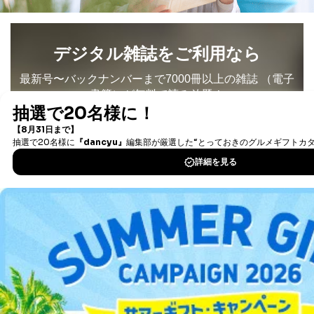
事務の遂行に支障を及ぼすおそれがあるとき
④開示対象個人情報の利用目的が明らかな場合
デジタル雑誌をご利用なら
開示対象個人情報については、保有個人データの本人ま
たはその代理人からの利用目的の通知、開示、変更等
最新号〜バックナンバーまで7000冊以上の雑誌
（電子
（内容の訂正、追加または削除）、利用停止等（「利用
の停止または消去」「第三者への提供の停止」）の求め
書籍）が無料で読み放題！
に対応させていただいております。 当社顧客の皆様の
タダ読みサービス
を楽しもう！
個人情報は「マイページ」にログインしていただくこと
で、訂正、追加、変更を行っていただくことが出来ま
す。マイページをご利用いただけない方、その他の方に
DOWNLOAD FOR IOS
つきましては、下記Aをご覧ください。 また、ご登録い
ただいた個人情報のうち、市町村などの名称および郵便
番号、金融機関の名称あるいはクレジットカードの有効
期限など、商品のお届けやご請求を行う上で支障がある
DOWNLOAD FOR ANDROID
情報に変更があった場合には、当社が登録情報を変更さ
せていただく場合があります。
A.開示等の求めの申し出先、提出していただく書面等
ご利用方法はこちら
開示等の求めは、電話又は電子メールにて下記までお申
し付けください。開示等の求めに際して提出していただ
く書面等については、その際にご案内いたします。
総合案内
■電話による場合