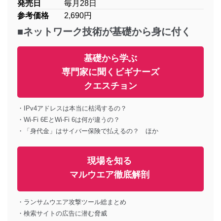
発売日
毎月28日
参考価格
2,690円
■ネットワーク技術が基礎から身に付く
基礎から学ぶ
専門家に聞くビギナーズ
クエスチョン
・IPv4アドレスは本当に枯渇するの？
・Wi-Fi 6EとWi-Fi 6は何が違うの？
・「身代金」はサイバー保険で払えるの？ ほか
現場を知る
マルウエア徹底解剖
・ランサムウエア攻撃ツール総まとめ
・検索サイトの広告に潜む脅威