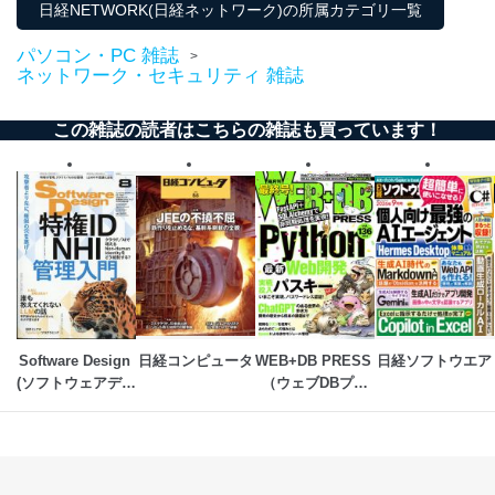
日経NETWORK(日経ネットワーク)の所属カテゴリ一覧
商品代金回収のため
ｅメール等による商品、サービ
パソコン・PC 雑誌
ス、キャンペーン等の広告の案内
>
当社の定期購読サ
ネットワーク・セキュリティ 雑誌
のため
1
ービス等をご利用
個人が特定できない形で取得した
の方の個人情報
閲覧履歴や購買履歴等の情報を分
この雑誌の読者はこちらの雑誌も買っています！
析して、趣味・嗜好に
応じた新商品・サービスに関する
広告のため
当社にお問合わせ
お問い合わせ対応、トラブル対
2
いただいた方の個
処、オペレーター教育など応対品
人情報
質向上のため
カスタマーQ＆Aサイトの投稿内容
の確認のため
ｅメール等によるカスタマーQ＆A
当社カスタマーQ＆
サイトのサービス内容のご案内の
3
Aサービス利用者
ため
Software Design 
日経コンピュータ
WEB+DB PRESS 
日経ソフトウエア
ｅメール等による商品、サービ
(ソフトウェアデザ
（ウェブDBプレ
ス、キャンペーン等の広告に関す
イン)
ス）
るご案内のため
採用応募者の方の
4
採用選考、ご連絡のため
個人情報
当社の従業者の個
人事、総務などの雇用管理等のた
5