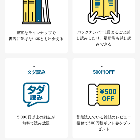
当社は、取得した個人情報を適切に管理し､あらかじめ
本人の同意を得ることなく第三者に提供することはあり
ません。ただし、次の場合は除きます。
法令に基づく場合
人の生命､身体または財産の保護のために必要があ
バックナンバー1冊まるごと試
豊富なラインナップで
る場合であって、本人の同意を得ることが困難である
し読み
したり、最新号も試し読
書店に並ばない本とも出会える
とき。
みできる
公衆衛生の向上または児童の健全な育成の推進の
ために特に必要がある場合であって、本人の同意を得
ることが困難である場合。
国の機関もしくは地方公共団体またはその委託を
タダ読み
500円OFF
受けた者が法令の定める事務を遂行することに対して
協力する必要がある場合であって、本人の同意を得る
ことにより当該事務の遂行に支障を及ぼすおそれがあ
るとき。
上記２．の利用目的を実施するために守秘義務を
結んだ企業に、業務の一部として個人情報の取扱いを
委託・提供する場合、その業務に必要な範囲で委託・
提供先企業に個人情報を開示することがあります。
5,000冊以上の雑誌が
普段読んでいる雑誌のレビュー
委託・提供先企業は具体的には以下のような企業です
無料で読み放題
投稿で
500円割ギフト券をプレ
が、これらに限りません。
ゼント
委託先：カスタマーサポート支援会社 、クレジ
ットカード決済などの決済代行・料金回収会社、