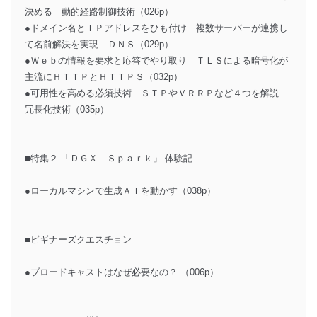
決める 動的経路制御技術（026p）
●ドメイン名とＩＰアドレスをひも付け 複数サーバーが連携し
て名前解決を実現 ＤＮＳ（029p）
●Ｗｅｂの情報を要求と応答でやり取り ＴＬＳによる暗号化が
主流にＨＴＴＰとＨＴＴＰＳ（032p）
●可用性を高める必須技術 ＳＴＰやＶＲＲＰなど４つを解説
冗長化技術（035p）
■特集２ 「ＤＧＸ Ｓｐａｒｋ」 体験記
●ローカルマシンで生成ＡＩを動かす（038p）
■ビギナーズクエスチョン
●ブロードキャストはなぜ必要なの？ （006p）