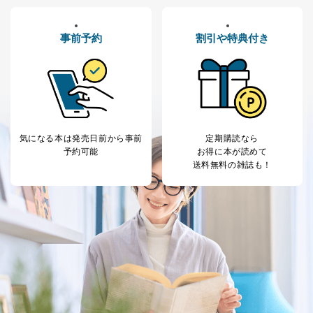
広告配信サービス会社
提供先：出版社、出版物発売元、卸売会社、販
事前予約
割引や特典付き
売店など商品の供給者、梱包会社、配送会社、新
聞販売店などの梱包・配送・配達会社
４．開示対象個人情報の「開示」「訂正」等の請求につ
いて
当社は、本人から、開示対象個人情報について利用目的
の通知を求められた場合には、遅滞なくこれに応じま
気になる本は
発売日前から事前
定期購読なら
す。ただし、以下①～④のいずれかに該当する場合は、
予約可能
お得に本が読めて
利用目的の通知を行なうことはできません。そのとき
送料無料の雑誌も！
は、本人に遅滞無くその旨を通知するとともに、理由を
説明させていただきます。
①利用目的を本人に通知し、又は公表することによって
本人又は第三者の生命、身体、財産その他の権利利益を
害するおそれがある場合
②利用目的を本人に通知し、又は公表することによって
当該事業者の権利又は正当な利益を害するおそれがある
場合
③国の機関又は地方公共団体が法令の定める事務を遂行
することに対して協力する必要がある場合であって、利
用目的を本人に通知し、又は公表することによって当該