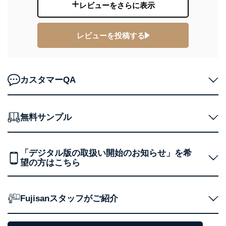
制定：2005年4月1日
レビューをさらに表示
株式会社富士山マガジンサービス
代表取締役会長 西野 伸一郎
レビューを投稿する
個人情報の取扱いについて
１．個人情報保護管理者
当社は以下の個人情報保護管理者を設置し、個人情報保
カスタマーQA
護管理者の責任のもと、個人情報を取得・アクセス・利
用・提供・管理いたします。
東京都渋谷区南平台町16-11
無料サンプル
株式会社富士山マガジンサービス
代表取締役会長 西野 伸一郎
個人情報保護管理者: 経営管理グループディレクター 前
田 嘉也
「デジタル版の取扱い開始のお知らせ」を希
望の方はこちら
２．利用目的
当社が取り扱う開示対象個人情報の利用目的は次のとお
りです。
Fujisanスタッフがご紹介
No
個人情報の種類
利用目的
購入商品の配送のため