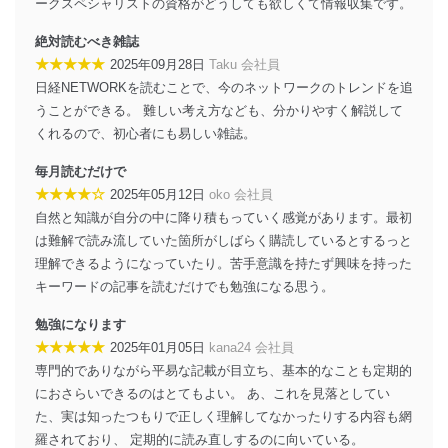
ークスペシャリストの資格がどうしても欲しくて情報収集です。
当社は、個人情報の正確性及び安全性を確保するため
に、下記セキュリティ対策をはじめとする安全対策を実
絶対読むべき雑誌
施し、個人情報の漏えい、滅失またはき損の防止及び是
★★★★★
2025年09月28日
Taku 会社員
正に努めます。
日経NETWORKを読むことで、今のネットワークのトレンドを追
アクセス制御
うことができる。 難しい考え方なども、分かりやすく解説して
個人データを取り扱うことのできる機器及び当
くれるので、初心者にも易しい雑誌。
該機器を取り扱う従業者を明確化し、 個人データ
への不要なアクセスを防止しています。
毎月読むだけで
アクセス者の識別と認証
★★★★☆
2025年05月12日
oko 会社員
機器に標準装備されているユーザー制御機能
自然と知識が自分の中に降り積もっていく感覚があります。最初
（ユーザーアカウント制御）により、個人情報デ
は難解で読み流していた箇所がしばらく購読しているとするっと
ータベース等を取り扱う情報システムを使用する
理解できるようになっていたり。苦手意識を持たず興味を持った
従業者を識別・認証しています。
キーワードの記事を読むだけでも勉強になる思う。
外部からの不正アクセス等の防止
個人データを取り扱う機器等のオペレーティン
勉強になります
グシステムを最新の状態に保持しています。
★★★★★
2025年01月05日
kana24 会社員
個人データを取り扱う機器等にセキュリティ対
専門的でありながら平易な記載が目立ち、基本的なことも定期的
策ソフトウェア等を導入し、自動更新 機能等の活
におさらいできるのはとてもよい。 あ、これを見落としてい
用により、これを最新状態としています。
た、実は知ったつもりで正しく理解してなかったりする内容も網
情報システムの使用に伴う漏洩等の防止
羅されており、 定期的に読み直しするのに向いている。