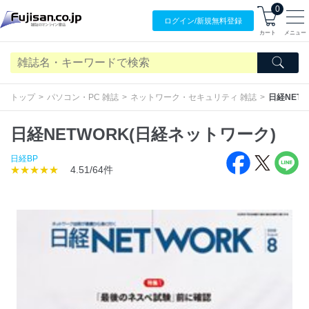
0
ログイン/
新規無料
登録
カート
メニュー
トップ
パソコン・PC 雑誌
ネットワーク・セキュリティ 雑誌
日経NET
日経NETWORK(日経ネットワーク)
日経BP
★★★★★
4.51/64件