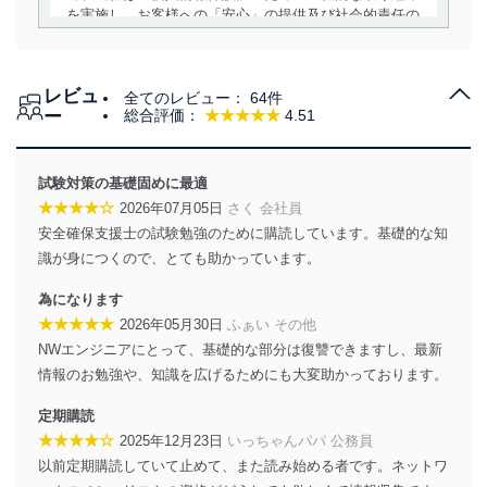
を実施し、お客様への「安心」の提供及び社会的責任の
責務を果たすことを確実にいたします。
個人情報の取得・利用・提供について
レビュ
全てのレビュー：
64件
当社は、個人情報の取得・利用・提供に際して、その利
ー
総合評価：
★★★★★
4.51
用目的を明確にし、本人の同意を得たうえで利用目的の
達成に必要な範囲内で適法かつ公正な手段によって取
得・利用・提供を行います。また、当社が保有している
試験対策の基礎固めに最適
個人情報は、同意を得ずに目的外利用、第三者への提
★★★★☆
2026年07月05日
さく 会社員
供・開示は行いません。当社においてはこれらの取り組
安全確保支援士の試験勉強のために購読しています。基礎的な知
みを確実にするため、従業者等の教育を徹底してまいり
ます。また、目的外利用を行わないために、適切な管理
識が身につくので、とても助かっています。
措置を講じます。
為になります
法令遵守
★★★★★
2026年05月30日
ふぁい その他
NWエンジニアにとって、基礎的な部分は復讐できますし、最新
当社は、個人情報に関連する法令、国が定める指針及び
情報のお勉強や、知識を広げるためにも大変助かっております。
その他の規範を遵守します。また、当社の管理の仕組み
に、これらの法令及びその他の規範を常に適合させま
定期購読
す。
★★★★☆
2025年12月23日
いっちゃんパパ 公務員
個人情報の安全管理措置
以前定期購読していて止めて、また読み始める者です。ネットワ