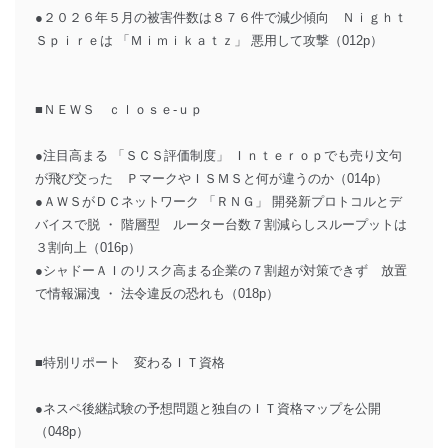
●２０２６年５月の被害件数は８７６件で減少傾向 Ｎｉｇｈｔ
Ｓｐｉｒｅは 「Ｍｉｍｉｋａｔｚ」 悪用して攻撃（012p）
■ＮＥＷＳ ｃｌｏｓｅ‐ｕｐ
●注目高まる 「ＳＣＳ評価制度」 Ｉｎｔｅｒｏｐでも売り文句
が飛び交った ＰマークやＩＳＭＳと何が違うのか（014p）
●ＡＷＳがＤＣネットワーク 「ＲＮＧ」 開発新プロトコルとデ
バイスで脱 ・ 階層型 ルーター台数７割減らしスループットは
３割向上（016p）
●シャドーＡＩのリスク高まる企業の７割超が対策できず 放置
で情報漏洩 ・ 法令違反の恐れも（018p）
■特別リポート 変わるＩＴ資格
●ネスペ後継試験の予想問題と独自のＩＴ資格マップを公開
（048p）