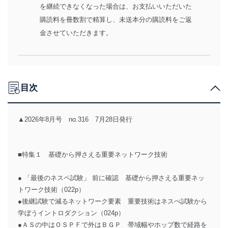
を継続できなくなった場合は、お支払いいただいた
購読料を冊数割で精算し、未送本分の購読料をご返
金させていただきます。
目次
▲2026年8月号 no.316 7月28日発行
■特集１ 基礎から押さえる重要ネットワーク技術
● 「最後のネスペ試験」 前に確認 基礎から押さえる重要ネッ
トワーク技術（022p）
●後継試験で減るネットワーク要素 重要技術はネスぺ試験から
学ぼうイントロダクション（024p）
●ＡＳの中はＯＳＰＦで外はＢＧＰ 帯域幅やホップ数で経路を