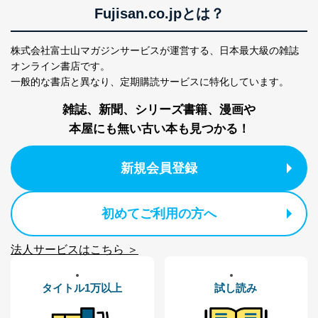
人情報
め
Fujisan.co.jpとは？
パートナー（提携
購入商品配送のため
企業）からの委託
提携企業及びお客様がご購入され
により当社の
た商品の発売元企業からのｅメー
株式会社富士山マガジンサービスが運営する、
日本最大級の雑誌
6
定期購読サービス
ル等による商品、
オンライン書店です。
等をご利用の方の
サービス、キャンペーン等の広告
一般的な書店と異なり、
定期購読サービスに特化しています。
個人情報
に関するご案内のため
当社のサービス利用状況の把握お
雑誌、新聞、シリーズ書籍、漫画や
よびその分析のため
お問い合わせ対応、トラブル対
本屋にも無い古い本も見つかる！
SNS公式アカウン
処、オペレーター教育など応対品
7
トに登録された方
質向上のため
の個人情報
その他当社のプライバシーポリシ
新規会員登録
ー等にて公表する利用目的達成の
ため
※上記の利用目的のうちNo.1～5については保有個人デ
初めてご利用の方へ
ータ（開示対象個人情報）の利用目的であり、下記4.の
開示等のご請求に対応させていただきます。
法人サービスはこちら ＞
なお、6、7については、パートナー（提携企業）様又は
各SNS運営会社様にご請求いただきますようお願い致し
ます。
タイトル1万以上
試し読み
３．個人情報の第三者提供について