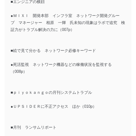
■エンジニアの横顔
●ＭＩＸＩ 開発本部 インフラ室 ネットワーク開発グルー
プ マネージャー 相原 一輝 氏未知の現象はラボで追究 検
証力がトラブル解決の力に（007p）
■絵で見て分かる ネットワーク必修キーワード
●死活監視 ネットワーク機器などの稼働状況を監視する
（008p）
■ｐｉｙｏｋａｎｇｏの月刊システムトラブル
●ＵＰＳＩＤＥＲに不正アクセス ほか（010p）
■月刊 ランサムリポート