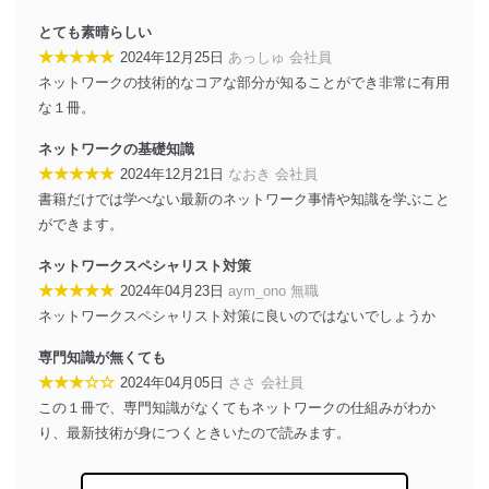
メール等により個人データの含まれるファイル
を送信する場合に、当該ファイルへのパスワード
とても素晴らしい
を設定しています。
★★★★★
2024年12月25日
あっしゅ 会社員
ネットワークの技術的なコアな部分が知ることができ非常に有用
個人情報保護マネジメントシステムの継続的改善
な１冊。
当社は、内部監査及びマネジメントレビューの機会を通
ネットワークの基礎知識
じて、個人情報保護マネジメントシステムを継続的に改
善し、常に最良の状態を維持します。
★★★★★
2024年12月21日
なおき 会社員
書籍だけでは学べない最新のネットワーク事情や知識を学ぶこと
苦情及び相談受付け窓口
ができます。
貴殿の個人情報及び当社の個人情報保護マネジメントシ
ネットワークスペシャリスト対策
ステムに関するご相談及び苦情については以下までご連
★★★★★
2024年04月23日
aym_ono 無職
絡ください。
適切、かつ迅速に対応させていただきます。
ネットワークスペシャリスト対策に良いのではないでしょうか
株式会社富士山マガジンサービス 個人情報問い合わせ
専門知識が無くても
係
★★★☆☆
2024年04月05日
ささ 会社員
TEL：0570-200-223
この１冊で、専門知識がなくてもネットワークの仕組みがわか
FAX：03-5459-7073
り、最新技術が身につくときいたので読みます。
e-mail：
cs@fujisan.co.jp
改訂：2025年2月20日