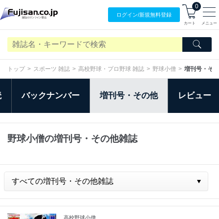
0
ログイン/
新規無料
登録
カート
メニュー
トップ
スポーツ 雑誌
高校野球・プロ野球 雑誌
野球小僧
増刊号・そ
読
バックナンバー
増刊号・その他
レビュー
野球小僧の増刊号・その他雑誌
高校野球小僧