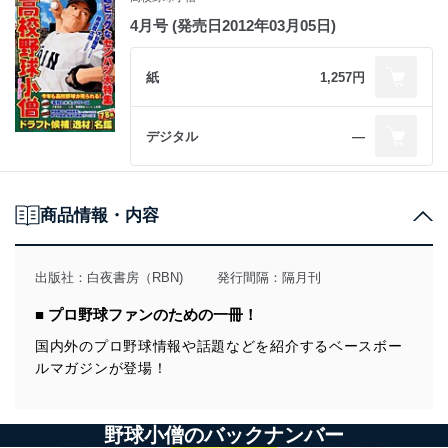
4月号 (発売日2012年03月05日)
紙
1,257円
デジタル
―
商品情報・内容
出版社：
白夜書房（RBN)
発行間隔：隔月刊
■ プロ野球ファンのための一冊！
国内外のプロ野球情報や話題などを紹介するベースボー
ルマガジンが登場！
野球小僧のバックナンバー