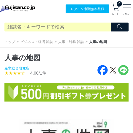
0
ログイン/
新規無料
登録
カート
メニュー
トップ
ビジネス・経済 雑誌
人事・総務 雑誌
人事の地図
人事の地図
産労総合研究所
★★★★☆
4.00/1件