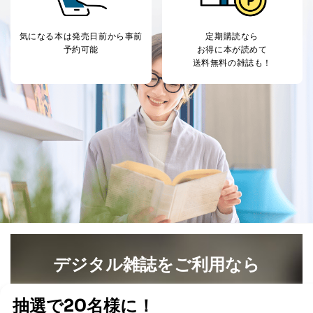
気になる本は
発売日前から事前
定期購読なら
予約可能
お得に本が読めて
送料無料の雑誌も！
デジタル雑誌をご利用なら
最新号〜バックナンバーまで7000冊以上の雑誌
（電子
書籍）が無料で読み放題！