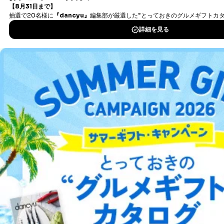
タダ読みサービス
を楽しもう！
DOWNLOAD FOR IOS
DOWNLOAD FOR ANDROID
ご利用方法はこちら
総合案内
アフィリエイト
採用情報
プレスリリース
お問い合わせ
利用規約
プライバシーポリシー
特定商取引法に基づく表示
会社案内
出版社の皆様へ
投資家の皆様へ
サイトマップ