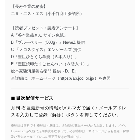
【長寿企業の秘密】
エヌ・エス・エス（小千谷商工会議所）
【読者プレゼント・読者アンケート】
A『谷本道哉さん サイン色紙』
B『ブルーベリー（500g）』NeweZ 提供
C 『ノコスダイス』エンゲームズ 提供
D『豊臣ひとくち羊羹（５本入り）』
E『豊臣焼印たまごせんべい（８袋入り）』
総本家駿河屋善右衛門 提供（D、E）
※詳細は、ホームページ（https://ab.jcci.or.jp/）を参照
◼︎ 目次配信サービス
月刊 石垣最新号の情報がメルマガで届く♪ メールアドレ
スを入力して登録（解除）ボタンを押してください。
※登録は無料です ※登録・解除は、各雑誌の商品ページからお願いします。／~＼
Fujisan.co.jpで既に定期購読をなさっているお客様は、マイページからも登録・解除
及び宛先メールアドレスの変更手続きが可能です。