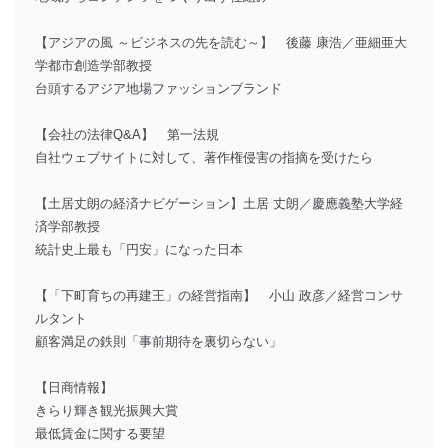
【アジアの風 ～ビジネスの先を読む～】 後藤 康浩／亜細亜大
学都市創造学部教授
台頭するアジア地場ファッションブランド
【会社の法律Q&A】 第一法規
自社ウェブサイトに対して、著作権侵害の指摘を受けたら
【土居丈朗の経済ナビゲーション】土居 丈朗／慶應義塾大学経
済学部教授
統計史上最も「円安」になった日本
【「下町育ちの再建王」の経営指南】 小山 政彦／経営コンサ
ルタント
顧客満足の鉄則「事前期待を裏切らない」
【日商情報】
きらり輝き観光振興大賞
最低賃金に関する要望