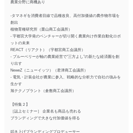
農業分野に商機あり
-タマネギを消費者目線で品種改良、高付加価値の農作物市場を
創出
植物育種研究所（栗山商工会議所）
- 宇都宮大学発のベンチャーが切り開く農業向け作業自動化ロボ
ットの未来
REACT（リアクト）（宇都宮商工会議所）
- ブルーベリーが軸の農業経営で“三方よし”の新たな経済圏を創
り出す
NeweZ（ニューイッツ）（君津商工会議所）
- 電気・計装会社が農業に参入、戦略的な分析力で自社の強みを
生かす
旭テクノプラント（倉敷商工会議所）
【特集２】
［誌上セミナー］ 企業名も商品も売れる
ブランディングで大きな付加価値を得る
叩き上げブランディングプロデューサー