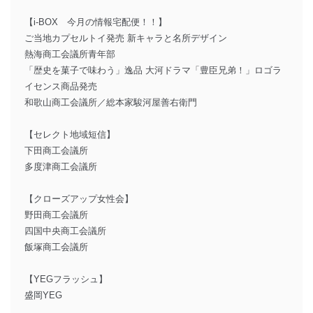
【i-BOX 今月の情報宅配便！！】
ご当地カプセルトイ発売 新キャラと名所デザイン
熱海商工会議所青年部
「歴史を菓子で味わう」逸品 大河ドラマ「豊臣兄弟！」ロゴラ
イセンス商品発売
和歌山商工会議所／総本家駿河屋善右衛門
【セレクト地域短信】
下田商工会議所
多度津商工会議所
【クローズアップ女性会】
野田商工会議所
四国中央商工会議所
飯塚商工会議所
【YEGフラッシュ】
盛岡YEG