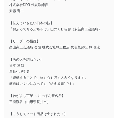
株式会社DDR 代表取締役
安藤 竜二
【伝えていきたい日本の技】
「おふろでちゃぷちゃぷ」山のくじら舎（安芸商工会議所）
【リーダーの横顔】
高山商工会議所 会頭 株式会社林工務店 代表取締役 林 俊宏
【あの人を訪ねたい】
谷本 道哉
運動生理学者
「運動することで、体も心も強く大きくなります。
筋肉はいくつになっても〝鍛え放題″です」
【わがまち百景 ～にっぽん新名所】
三淵渓谷（山形県長井市）
【こうしてヒット商品は生まれた！】