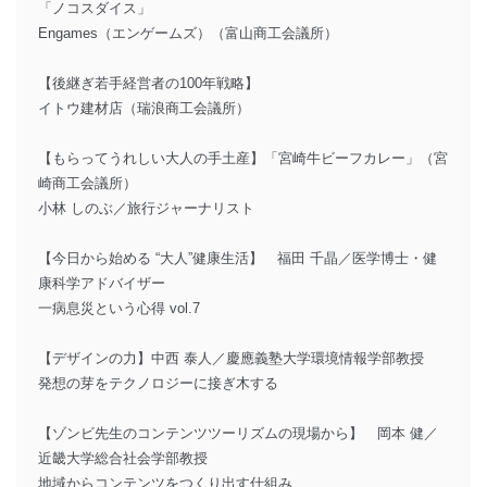
「ノコスダイス」
Engames（エンゲームズ）（富山商工会議所）
【後継ぎ若手経営者の100年戦略】
イトウ建材店（瑞浪商工会議所）
【もらってうれしい大人の手土産】「宮崎牛ビーフカレー」（宮
崎商工会議所）
小林 しのぶ／旅行ジャーナリスト
【今日から始める “大人”健康生活】 福田 千晶／医学博士・健
康科学アドバイザー
一病息災という心得 vol.7
【デザインの力】中西 泰人／慶應義塾大学環境情報学部教授
発想の芽をテクノロジーに接ぎ木する
【ゾンビ先生のコンテンツツーリズムの現場から】 岡本 健／
近畿大学総合社会学部教授
地域からコンテンツをつくり出す仕組み