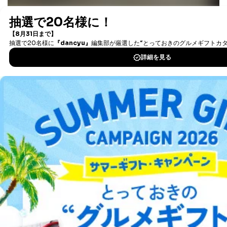
本人の同意を得ることなく第三者に提供することはあり
最新号〜バックナンバーまで7000冊以上の雑誌
（電子
ません。ただし、次の場合は除きます。
書籍）が無料で読み放題！
法令に基づく場合
タダ読みサービス
を楽しもう！
人の生命､身体または財産の保護のために必要がある
場合であって、本人の同意を得ることが困難であると
DOWNLOAD FOR IOS
き。
公衆衛生の向上または児童の健全な育成の推進のため
に特に必要がある場合であって、本人の同意を得るこ
DOWNLOAD FOR ANDROID
とが困難である場合。
国の機関もしくは地方公共団体またはその委託を受け
た者が法令の定める事務を遂行することに対して協力
する必要がある場合であって、本人の同意を得ること
ご利用方法はこちら
により当該事務の遂行に支障を及ぼすおそれがあると
き。
上記２．の利用目的を実施するために守秘義務を結ん
だ企業に、業務の一部として個人情報の取扱いを委
総合案内
託・提供する場合、その業務に必要な範囲で委託・提
供先企業に個人情報を開示することがあります。
アフィリエイト
採用情報
委託・提供先企業は具体的には以下のような企業です
が、これらに限りません。
委託先：カスタマーサポート支援会社 、クレジッ
プレスリリース
お問い合わせ
トカード決済などの決済代行・料金回収会社、広
告配信サービス会社