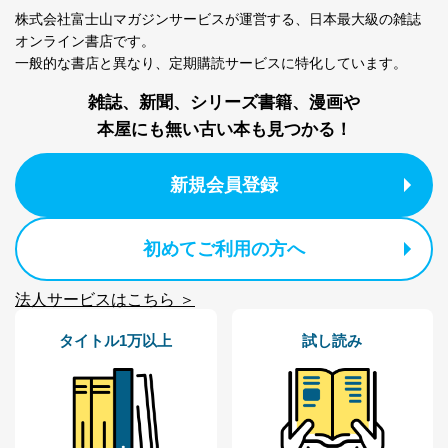
代表取締役会長 西野 伸一郎
株式会社富士山マガジンサービスが運営する、
日本最大級の雑誌
オンライン書店です。
個人情報の取扱いについて
一般的な書店と異なり、
定期購読サービスに特化しています。
１．個人情報保護管理者
雑誌、新聞、シリーズ書籍、漫画や
当社は以下の個人情報保護管理者を設置し、個人情報保
本屋にも無い古い本も見つかる！
護管理者の責任のもと、個人情報を取得・アクセス・利
用・提供・管理いたします。
新規会員登録
東京都渋谷区南平台町16-11
株式会社富士山マガジンサービス
代表取締役会長 西野 伸一郎
初めてご利用の方へ
個人情報保護管理者: 経営管理グループディレクター 前
田 嘉也
法人サービスはこちら ＞
２．利用目的
タイトル1万以上
試し読み
当社が取り扱う開示対象個人情報の利用目的は次のとお
りです。
No
個人情報の種類
利用目的
購入商品の配送のため
商品代金回収のため