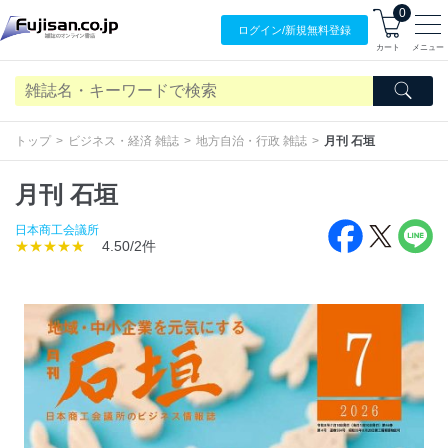
0
ログイン/
新規無料
登録
カート
メニュー
トップ
ビジネス・経済 雑誌
地方自治・行政 雑誌
月刊 石垣
月刊 石垣
日本商工会議所
★★★★★
4.50/2件