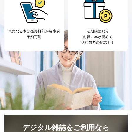
パートナー（提携
購入商品配送のため
企業）からの委託
提携企業及びお客様がご購入され
により当社の
た商品の発売元企業からのｅメー
6
定期購読サービス
ル等による商品、
等をご利用の方の
サービス、キャンペーン等の広告
個人情報
に関するご案内のため
気になる本は
発売日前から事前
定期購読なら
当社のサービス利用状況の把握お
予約可能
お得に本が読めて
よびその分析のため
送料無料の雑誌も！
お問い合わせ対応、トラブル対
SNS公式アカウン
処、オペレーター教育など応対品
7
トに登録された方
質向上のため
の個人情報
その他当社のプライバシーポリシ
ー等にて公表する利用目的達成の
ため
※上記の利用目的のうちNo.1～5については保有個人デ
ータ（開示対象個人情報）の利用目的であり、下記4.の
開示等のご請求に対応させていただきます。
なお、6、7については、パートナー（提携企業）様又は
各SNS運営会社様にご請求いただきますようお願い致し
ます。
３．個人情報の第三者提供について
デジタル雑誌をご利用なら
当社は、取得した個人情報を適切に管理し､あらかじめ