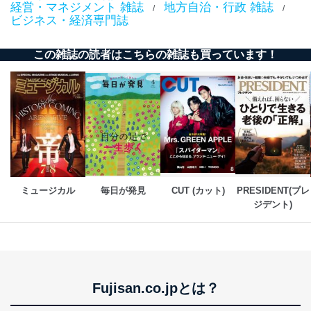
送信する場合に、当該ファイルへのパスワードを
経営・マネジメント 雑誌
地方自治・行政 雑誌
/
/
設定しています。
ビジネス・経済専門誌
個人情報保護マネジメントシステムの継続的改善
この雑誌の読者はこちらの雑誌も買っています！
当社は、内部監査及びマネジメントレビューの機会を通
じて、個人情報保護マネジメントシステムを継続的に改
善し、常に最良の状態を維持します。
苦情及び相談受付け窓口
貴殿の個人情報及び当社の個人情報保護マネジメントシ
ステムに関するご相談及び苦情については以下までご連
絡ください。
適切、かつ迅速に対応させていただきます。
ミュージカル
毎日が発見
CUT (カット)
PRESIDENT(プレ
ジデント)
株式会社富士山マガジンサービス 個人情報問い合わせ
係
TEL：0570-200-223
FAX：03-5459-7073
e-mail：
cs@fujisan.co.jp
改訂：2025年2月20日
Fujisan.co.jpとは？
制定：2005年4月1日
株式会社富士山マガジンサービス