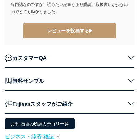
に、下記セキュリティ対策をはじめとする安全対策を実
専門誌なのですが、読みたい記事があり購読。取扱書店が少ない
施し、個人情報の漏えい、滅失またはき損の防止及び是
のでとても助かりました。
正に努めます。
アクセス制御
個人データを取り扱うことのできる機器及び当該
レビューを投稿する
機器を取り扱う従業者を明確化し、 個人データへ
の不要なアクセスを防止しています。
アクセス者の識別と認証
カスタマーQA
機器に標準装備されているユーザー制御機能（ユ
ーザーアカウント制御）により、個人情報データ
ベース等を取り扱う情報システムを使用する従業
者を識別・認証しています。
無料サンプル
外部からの不正アクセス等の防止
個人データを取り扱う機器等のオペレーティング
システムを最新の状態に保持しています。
Fujisanスタッフがご紹介
個人データを取り扱う機器等にセキュリティ対策
ソフトウェア等を導入し、自動更新 機能等の活用
により、これを最新状態としています。
月刊 石垣の所属カテゴリ一覧
情報システムの使用に伴う漏洩等の防止
メール等により個人データの含まれるファイルを
ビジネス・経済 雑誌
>