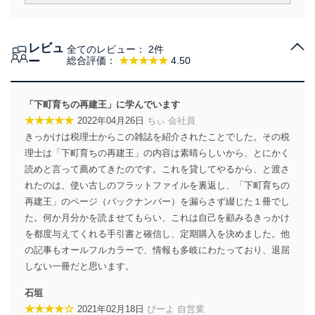
責務を果たすことを確実にいたします。
個人情報の取得・利用・提供について
レビュ
全てのレビュー：
2件
当社は、個人情報の取得・利用・提供に際して、その利
ー
総合評価：
★★★★★
4.50
用目的を明確にし、本人の同意を得たうえで利用目的の
達成に必要な範囲内で適法かつ公正な手段によって取
得・利用・提供を行います。また、当社が保有している
「下町育ちの再建王」に学んでいます
個人情報は、同意を得ずに目的外利用、第三者への提
★★★★★
2022年04月26日
ちぃ 会社員
供・開示は行いません。当社においてはこれらの取り組
きっかけは税理士からこの雑誌を紹介されたことでした。その税
みを確実にするため、従業者等の教育を徹底してまいり
ます。また、目的外利用を行わないために、適切な管理
理士は「下町育ちの再建王」の内容は素晴らしいから、とにかく
措置を講じます。
読めと言って薦めてきたのです。これを貸してやるから、と渡さ
れたのは、使い古しのフラットファイルを裏返し、「下町育ちの
法令遵守
再建王」のページ（バックナンバー）を漏らさず綴じた１冊でし
当社は、個人情報に関連する法令、国が定める指針及び
た。何か月分かを読ませてもらい、これは自己を顧みるきっかけ
その他の規範を遵守します。また、当社の管理の仕組み
を都度与えてくれる手引書と確信し、定期購入を決めました。他
に、これらの法令及びその他の規範を常に適合させま
の記事もオールフルカラーで、情報も多岐にわたっており、退屈
す。
しない一冊だと思います。
個人情報の安全管理措置
石垣
★★★★☆
当社は、個人情報の正確性及び安全性を確保するため
2021年02月18日
ぴーよ 自営業