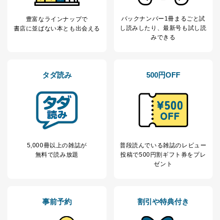
ｅメール等による商品、サービ
ス、キャンペーン等の広告の案内
当社の定期購読サ
バックナンバー1冊まるごと試
豊富なラインナップで
のため
1
ービス等をご利用
し読み
したり、最新号も試し読
書店に並ばない本とも出会える
個人が特定できない形で取得した
の方の個人情報
みできる
閲覧履歴や購買履歴等の情報を分
析して、趣味・嗜好に
応じた新商品・サービスに関する
広告のため
タダ読み
500円OFF
当社にお問合わせ
お問い合わせ対応、トラブル対
2
いただいた方の個
処、オペレーター教育など応対品
人情報
質向上のため
カスタマーQ＆Aサイトの投稿内容
の確認のため
ｅメール等によるカスタマーQ＆A
当社カスタマーQ＆
サイトのサービス内容のご案内の
3
Aサービス利用者
ため
5,000冊以上の雑誌が
普段読んでいる雑誌のレビュー
ｅメール等による商品、サービ
無料で読み放題
投稿で
500円割ギフト券をプレ
ス、キャンペーン等の広告に関す
ゼント
るご案内のため
採用応募者の方の
4
採用選考、ご連絡のため
個人情報
事前予約
割引や特典付き
当社の従業者の個
人事、総務などの雇用管理等のた
5
人情報
め