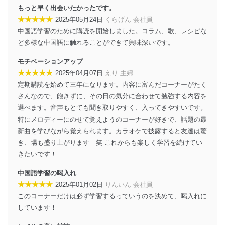
外部からの不正アクセス等の防止
もっと早く出会いたかったです。
個人データを取り扱う機器等のオペレーティング
★★★★★
2025年05月24日
くらげん 会社員
システムを最新の状態に保持しています。
中国語学習のために購読を開始しました。コラム、歌、レシピな
個人データを取り扱う機器等にセキュリティ対策
ど多様な中国語に触れることができて興味深いです。
ソフトウェア等を導入し、自動更新 機能等の活用
により、これを最新状態としています。
モチベーションアップ
情報システムの使用に伴う漏洩等の防止
★★★★★
2025年04月07日
えり 主婦
メール等により個人データの含まれるファイルを
定期購読を始めて三年になります。内容に富んだコーナーがたく
送信する場合に、当該ファイルへのパスワードを
さんなので、飽きずに、その日の気分に合わせて勉強する内容を
設定しています。
選べます。音声もとても聞き取りやすく、入ってきやすいです。
個人情報保護マネジメントシステムの継続的改善
特にメロディーにのせて覚えようのコーナーが好きで、話題の最
新曲を学びながら覚えられます。カラオケで披露すると友達は驚
当社は、内部監査及びマネジメントレビューの機会を通
き、場も盛り上がります 笑 これからも楽しく学習を続けてい
じて、個人情報保護マネジメントシステムを継続的に改
きたいです！
善し、常に最良の状態を維持します。
中国語学習の喝入れ
苦情及び相談受付け窓口
★★★★★
2025年01月02日
りんいん 会社員
貴殿の個人情報及び当社の個人情報保護マネジメントシ
このコーナーだけは必ず学習するっていうのを決めて、喝入れに
ステムに関するご相談及び苦情については以下までご連
しています！
絡ください。
適切、かつ迅速に対応させていただきます。