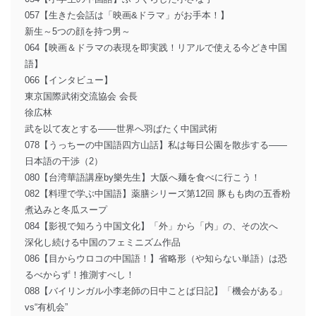
057【生きた会話は「映画&ドラマ」がお手本！】
新生～5つの顔を持つ男～
064【映画＆ドラマの表現を即実践！リアルで使える今どき中国
語】
066【インタビュー】
東京国際武術交流協会 会長
徐広林
武を以て友とする――世界へ羽ばたく中国武術
078【うっちーの中国語四方山話】私は毎日公園を散歩する――
日本語の干渉（2）
080【台湾華語講座by樂先生】大阪へ麺を食べに行こう！
082【料理で学ぶ中国語】薬膳シリーズ第12回 豚もも肉の五香粉
煮込みと冬瓜スープ
084【影視で知ろう中国文化】「外」から「内」の、その次へ
深化し続ける中国のフェミニズム作品
086【目からウロコの中国語！】省略形（や知らない単語）は恐
るべからず！推測すべし！
088【バイリンガル小李老師の日中ことば日記】「機会がある」
vs“有机会”