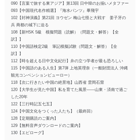
090【言葉で旅する東アジア】第13回 日中韓のお揃いメタファー
093【中国現代名作精選】『海水パンツ』畢飛宇
102【封神演義】第21回 ヨウゼン 梅山七怪と大戦す 姜子牙の
兵 商都の城下に迫る
108【新HSK 5級 模擬問題（読解）（問題文・解答）【全
訳】】
110【中国語検定2級 筆記模擬試験（問題文・解答）【全
訳】】
112【時を超える日中文化紀行】弁の立つ学者が最も恐ろしい
115【中国語のある人生】第7弾 上地英理奈（一般財団法人 沖縄
観光コンベンションビューロー）
118【次に行きたい中国の絶景地】山西省 雲岡石窟
120【大学生が見た中国】私を育てた風景――山東・済南で過ご
した20年
122【三行時記五七五】
124【中国文化をつくった人たち】（最終回）
128【定期購読のご案内】
129【無料音声ダウンロードのご案内】
130【エピローグ】