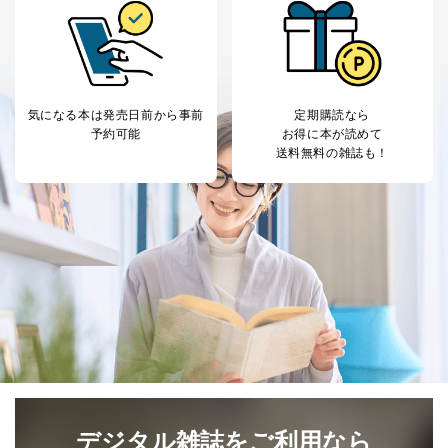
本人又は第三者の生命、身体、財産その他の権利利益を
害するおそれがある場合
②利用目的を本人に通知し、又は公表することによって
当該事業者の権利又は正当な利益を害するおそれがある
場合
③国の機関又は地方公共団体が法令の定める事務を遂行
気になる本は
発売日前から事前
定期購読なら
することに対して協力する必要がある場合であって、利
予約可能
お得に本が読めて
用目的を本人に通知し、又は公表することによって当該
送料無料の雑誌も！
事務の遂行に支障を及ぼすおそれがあるとき
④開示対象個人情報の利用目的が明らかな場合
開示対象個人情報については、保有個人データの本人ま
たはその代理人からの利用目的の通知、開示、変更等
（内容の訂正、追加または削除）、利用停止等（「利用
の停止または消去」「第三者への提供の停止」）の求め
に対応させていただいております。 当社顧客の皆様の
個人情報は「マイページ」にログインしていただくこと
で、訂正、追加、変更を行っていただくことが出来ま
す。マイページをご利用いただけない方、その他の方に
つきましては、下記Aをご覧ください。 また、ご登録い
ただいた個人情報のうち、市町村などの名称および郵便
番号、金融機関の名称あるいはクレジットカードの有効
デジタル雑誌をご利用なら
期限など、商品のお届けやご請求を行う上で支障がある