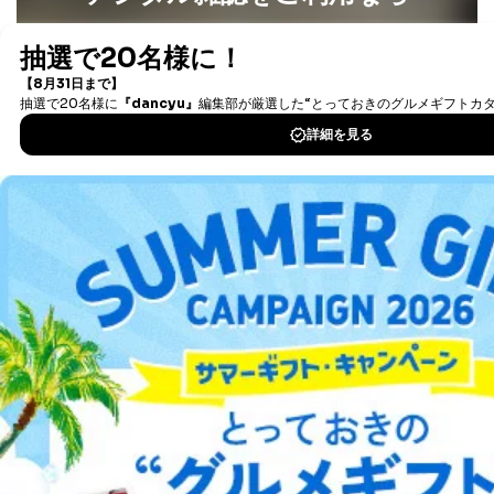
情報に変更があった場合には、当社が登録情報を変更さ
せていただく場合があります。
最新号〜バックナンバーまで7000冊以上の雑誌
（電子
書籍）が無料で読み放題！
A.開示等の求めの申し出先、提出していただく書面等
タダ読みサービス
を楽しもう！
開示等の求めは、電話又は電子メールにて下記までお申
し付けください。開示等の求めに際して提出していただ
く書面等については、その際にご案内いたします。
DOWNLOAD FOR IOS
■電話による場合
TEL:0570-200-223
DOWNLOAD FOR ANDROID
株式会社富士山マガジンサービス 個人情報問い合わせ
係
受付時間：10:00～17:00（土、日、祝、年末年始休業）
ご利用方法はこちら
■電子メールによる場合
e-mail：
cs@fujisan.co.jp
B.開示等の対応に際して、以下記載の項目のうち2項目
総合案内
以上での本人確認を実施させていただきます。
商品を購入された個人のお客様：氏名、住所、電話番
アフィリエイト
採用情報
号、顧客番号、メールアドレス
商品を購入された法人のお客様：氏名、会社名、部署
プレスリリース
お問い合わせ
名、会社住所、電話番号、顧客番号、メールアドレス
採用に応募された方：氏名、住所、所属学校（会社）