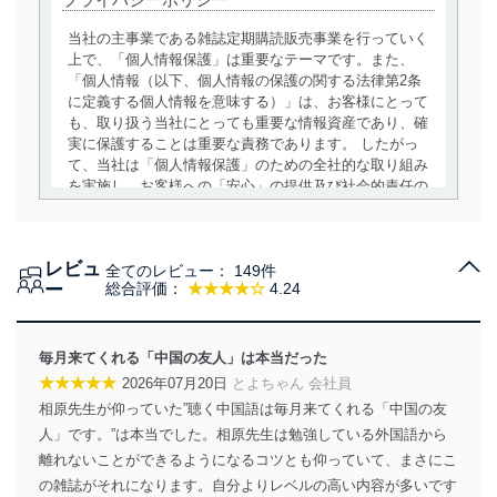
当社の主事業である雑誌定期購読販売事業を行っていく
上で、「個人情報保護」は重要なテーマです。また、
「個人情報（以下、個人情報の保護の関する法律第2条
に定義する個人情報を意味する）」は、お客様にとって
も、取り扱う当社にとっても重要な情報資産であり、確
実に保護することは重要な責務であります。 したがっ
て、当社は「個人情報保護」のための全社的な取り組み
を実施し、お客様への「安心」の提供及び社会的責任の
責務を果たすことを確実にいたします。
個人情報の取得・利用・提供について
レビュ
全てのレビュー：
149件
当社は、個人情報の取得・利用・提供に際して、その利
ー
総合評価：
★★★★☆
4.24
用目的を明確にし、本人の同意を得たうえで利用目的の
達成に必要な範囲内で適法かつ公正な手段によって取
得・利用・提供を行います。また、当社が保有している
毎月来てくれる「中国の友人」は本当だった
個人情報は、同意を得ずに目的外利用、第三者への提
★★★★★
2026年07月20日
とよちゃん 会社員
供・開示は行いません。当社においてはこれらの取り組
相原先生が仰っていた”聴く中国語は毎月来てくれる「中国の友
みを確実にするため、従業者等の教育を徹底してまいり
ます。また、目的外利用を行わないために、適切な管理
人」です。”は本当でした。相原先生は勉強している外国語から
措置を講じます。
離れないことができるようになるコツとも仰っていて、まさにこ
の雑誌がそれになります。自分よりレベルの高い内容が多いです
法令遵守