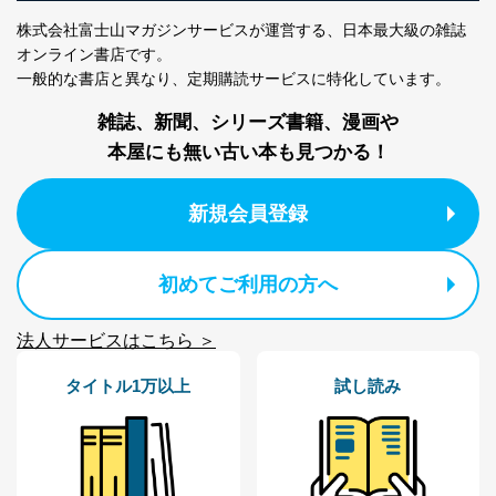
※上記の利用目的のうちNo.1～5については保有個人デ
ータ（開示対象個人情報）の利用目的であり、下記4.の
株式会社富士山マガジンサービスが運営する、
日本最大級の雑誌
開示等のご請求に対応させていただきます。
オンライン書店です。
なお、6、7については、パートナー（提携企業）様又は
一般的な書店と異なり、
定期購読サービスに特化しています。
各SNS運営会社様にご請求いただきますようお願い致し
ます。
雑誌、新聞、シリーズ書籍、漫画や
３．個人情報の第三者提供について
本屋にも無い古い本も見つかる！
当社は、取得した個人情報を適切に管理し､あらかじめ
本人の同意を得ることなく第三者に提供することはあり
新規会員登録
ません。ただし、次の場合は除きます。
法令に基づく場合
初めてご利用の方へ
人の生命､身体または財産の保護のために必要がある
場合であって、本人の同意を得ることが困難であると
き。
法人サービスはこちら ＞
公衆衛生の向上または児童の健全な育成の推進のため
に特に必要がある場合であって、本人の同意を得るこ
タイトル1万以上
試し読み
とが困難である場合。
国の機関もしくは地方公共団体またはその委託を受け
た者が法令の定める事務を遂行することに対して協力
する必要がある場合であって、本人の同意を得ること
により当該事務の遂行に支障を及ぼすおそれがあると
き。