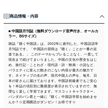
商品情報・内容
■ 中国語月刊誌（無料ダウンロード音声付き、オールカ
ラー、B5サイズ）
雑誌『聴く中国語』は、2002年に創刊した、中国語語学
月刊誌です。「中国語の習得は『聴く』ことが一番の近
道である。」 このテーマからブレることなく、一貫して
現在まで続けてまいりました。中国の文化や歴史をはじ
め、旅行記・ことわざ・現代語・詩・映画・小説など、
バラエティに富んだ飽きのこない内容が最大の魅力で
す。ネイティブの生の声、現代中国人の声を、毎月、日
本の皆さんに届けております。中国語初級者でもご安心
を！本誌の項目別に難易度が表示されていますので、無
理なく楽しく学習できます。マスコットキャラクター、
パンダのパン君と一緒に『聴く』中国語学習を始めませ
んか？☆定期購読がダンゼン！お得です☆