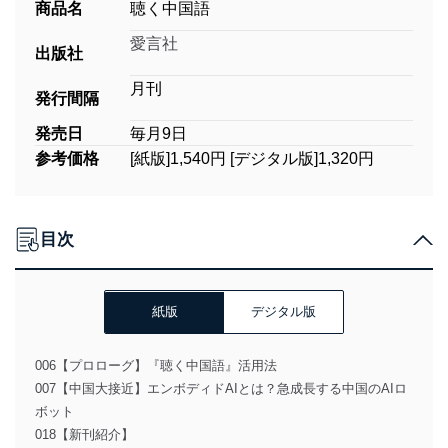
商品名
聴く中国語
愛言社
出版社
月刊
発行間隔
発売日
毎月9日
参考価格
[紙版]1,540円 [デジタル版]1,320円
目次
紙版
デジタル版
006【プロローグ】『聴く中国語』活用法
007【中国大接近】エンボディドAIとは？急成長する中国のAIロ
ボット
018【新刊紹介】