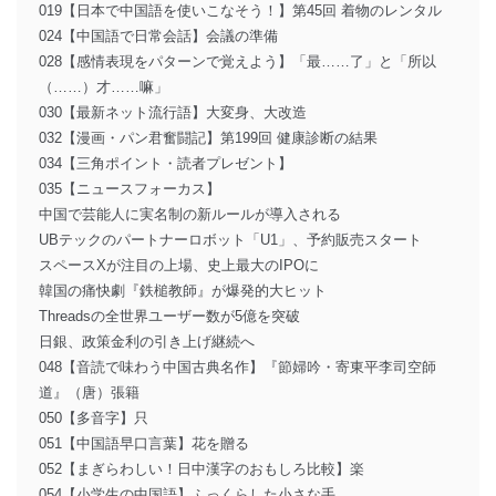
019【日本で中国語を使いこなそう！】第45回 着物のレンタル
024【中国語で日常会話】会議の準備
028【感情表現をパターンで覚えよう】「最……了」と「所以
（……）才……嘛」
030【最新ネット流行語】大変身、大改造
032【漫画・パン君奮闘記】第199回 健康診断の結果
034【三角ポイント・読者プレゼント】
035【ニュースフォーカス】
中国で芸能人に実名制の新ルールが導入される
UBテックのパートナーロボット「U1」、予約販売スタート
スペースXが注目の上場、史上最大のIPOに
韓国の痛快劇『鉄槌教師』が爆発的大ヒット
Threadsの全世界ユーザー数が5億を突破
日銀、政策金利の引き上げ継続へ
048【音読で味わう中国古典名作】『節婦吟・寄東平李司空師
道』（唐）張籍
050【多音字】只
051【中国語早口言葉】花を贈る
052【まぎらわしい！日中漢字のおもしろ比較】楽
054【小学生の中国語】ふっくらした小さな手