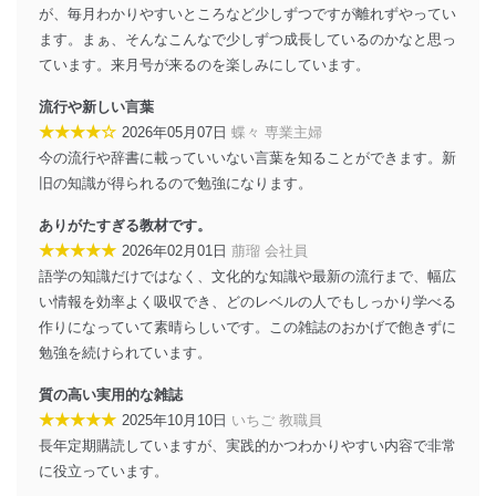
が、毎月わかりやすいところなど少しずつですが離れずやってい
当社は、個人情報に関連する法令、国が定める指針及び
ます。まぁ、そんなこんなで少しずつ成長しているのかなと思っ
その他の規範を遵守します。また、当社の管理の仕組み
ています。来月号が来るのを楽しみにしています。
に、これらの法令及びその他の規範を常に適合させま
す。
流行や新しい言葉
★★★★☆
2026年05月07日
蝶々 専業主婦
個人情報の安全管理措置
今の流行や辞書に載っていいない言葉を知ることができます。新
当社は、個人情報の正確性及び安全性を確保するため
旧の知識が得られるので勉強になります。
に、下記セキュリティ対策をはじめとする安全対策を実
施し、個人情報の漏えい、滅失またはき損の防止及び是
ありがたすぎる教材です。
正に努めます。
★★★★★
2026年02月01日
萠瑠 会社員
語学の知識だけではなく、文化的な知識や最新の流行まで、幅広
アクセス制御
個人データを取り扱うことのできる機器及び当該
い情報を効率よく吸収でき、どのレベルの人でもしっかり学べる
機器を取り扱う従業者を明確化し、 個人データへ
作りになっていて素晴らしいです。この雑誌のおかげで飽きずに
の不要なアクセスを防止しています。
勉強を続けられています。
アクセス者の識別と認証
質の高い実用的な雑誌
機器に標準装備されているユーザー制御機能（ユ
★★★★★
2025年10月10日
いちご 教職員
ーザーアカウント制御）により、個人情報データ
ベース等を取り扱う情報システムを使用する従業
長年定期購読していますが、実践的かつわかりやすい内容で非常
者を識別・認証しています。
に役立っています。