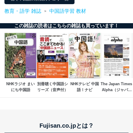
当社カスタマーQ＆
サイトのサービス内容のご案内の
3
Aサービス利用者
ため
教育・語学 雑誌
中国語学習 教材
>
ｅメール等による商品、サービ
ス、キャンペーン等の広告に関す
るご案内のため
この雑誌の読者はこちらの雑誌も買っています！
採用応募者の方の
4
採用選考、ご連絡のため
個人情報
当社の従業者の個
人事、総務などの雇用管理等のた
5
人情報
め
パートナー（提携
購入商品配送のため
企業）からの委託
提携企業及びお客様がご購入され
により当社の
た商品の発売元企業からのｅメー
6
定期購読サービス
ル等による商品、
等をご利用の方の
サービス、キャンペーン等の広告
個人情報
に関するご案内のため
NHKラジオ まい
別冊聴く中国語シ
NHKテレビ 中国
The Japan Times 
当社のサービス利用状況の把握お
にち中国語
リーズ（音声付）
語！ナビ
Alpha（ジャパン
よびその分析のため
タイムズアルフ
お問い合わせ対応、トラブル対
SNS公式アカウン
ァ）
処、オペレーター教育など応対品
7
トに登録された方
質向上のため
の個人情報
その他当社のプライバシーポリシ
ー等にて公表する利用目的達成の
Fujisan.co.jpとは？
ため