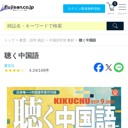
0
ログイン/
新規無料
登録
カート
メニュー
トップ
教育・語学 雑誌
中国語学習 教材
聴く中国語
聴く中国語
愛言社
★★★★☆
4.24/149件