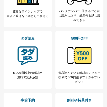
上記２．の利用目的を実施するために守秘義務を結ん
だ企業に、業務の一部として個人情報の取扱いを委
バックナンバー1冊まるごと試
豊富なラインナップで
託・提供する場合、その業務に必要な範囲で委託・提
し読み
したり、最新号も試し読
書店に並ばない本とも出会える
供先企業に個人情報を開示することがあります。
みできる
委託・提供先企業は具体的には以下のような企業です
が、これらに限りません。
委託先：カスタマーサポート支援会社 、クレジッ
トカード決済などの決済代行・料金回収会社、広
タダ読み
500円OFF
告配信サービス会社
提供先：出版社、出版物発売元、卸売会社、販売
店など商品の供給者、梱包会社、配送会社、新聞
販売店などの梱包・配送・配達会社
４．開示対象個人情報の「開示」「訂正」等の請求につ
いて
5,000冊以上の雑誌が
普段読んでいる雑誌のレビュー
当社は、本人から、開示対象個人情報について利用目的
無料で読み放題
投稿で
500円割ギフト券をプレ
の通知を求められた場合には、遅滞なくこれに応じま
ゼント
す。ただし、以下①～④のいずれかに該当する場合は、
利用目的の通知を行なうことはできません。そのとき
は、本人に遅滞無くその旨を通知するとともに、理由を
説明させていただきます。
事前予約
割引や特典付き
①利用目的を本人に通知し、又は公表することによって