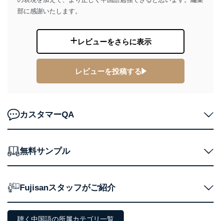
田 嘉也
部に感謝いたします。
２．利用目的
当社が取り扱う開示対象個人情報の利用目的は次のとお
レビューをさらに表示
りです。
No
個人情報の種類
利用目的
レビューを投稿する
購入商品の配送のため
商品代金回収のため
ｅメール等による商品、サービ
ス、キャンペーン等の広告の案内
当社の定期購読サ
のため
カスタマーQA
1
ービス等をご利用
個人が特定できない形で取得した
の方の個人情報
閲覧履歴や購買履歴等の情報を分
析して、趣味・嗜好に
応じた新商品・サービスに関する
無料サンプル
広告のため
当社にお問合わせ
お問い合わせ対応、トラブル対
2
いただいた方の個
処、オペレーター教育など応対品
人情報
質向上のため
Fujisanスタッフがご紹介
カスタマーQ＆Aサイトの投稿内容
の確認のため
ｅメール等によるカスタマーQ＆A
聴く中国語の所属カテゴリ一覧