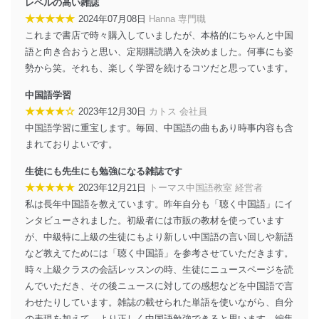
レベルの高い雑誌
★★★★★
2024年07月08日
Hanna 専門職
株式会社富士山マガジンサービス 個人情報問い合わせ
係
これまで書店で時々購入していましたが、本格的にちゃんと中国
TEL：0570-200-223
語と向き合おうと思い、定期購読購入を決めました。何事にも姿
FAX：03-5459-7073
勢から笑。それも、楽しく学習を続けるコツだと思っています。
e-mail：
cs@fujisan.co.jp
中国語学習
改訂：2025年2月20日
制定：2005年4月1日
★★★★☆
2023年12月30日
カトス 会社員
株式会社富士山マガジンサービス
中国語学習に重宝します。毎回、中国語の曲もあり時事内容も含
代表取締役会長 西野 伸一郎
まれておりよいです。
個人情報の取扱いについて
生徒にも先生にも勉強になる雑誌です
★★★★★
2023年12月21日
トーマス中国語教室 経営者
１．個人情報保護管理者
私は長年中国語を教えています。昨年自分も「聴く中国語」にイ
当社は以下の個人情報保護管理者を設置し、個人情報保
ンタビューされました。初級者には市販の教材を使っています
護管理者の責任のもと、個人情報を取得・アクセス・利
が、中級特に上級の生徒にもより新しい中国語の言い回しや新語
用・提供・管理いたします。
など教えてためには「聴く中国語」を参考させていただきます。
東京都渋谷区南平台町16-11
時々上級クラスの会話レッスンの時、生徒にニュースページを読
株式会社富士山マガジンサービス
んでいただき、その後ニュースに対しての感想などを中国語で言
代表取締役会長 西野 伸一郎
わせたりしています。雑誌の載せられた単語を使いながら、自分
個人情報保護管理者: 経営管理グループディレクター 前
の表現を加えて、より正しく中国語勉強できると思います。編集