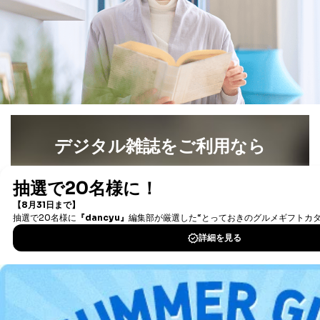
き。
上記２．の利用目的を実施するために守秘義務を結ん
だ企業に、業務の一部として個人情報の取扱いを委
託・提供する場合、その業務に必要な範囲で委託・提
供先企業に個人情報を開示することがあります。
委託・提供先企業は具体的には以下のような企業です
が、これらに限りません。
委託先：カスタマーサポート支援会社 、クレジッ
トカード決済などの決済代行・料金回収会社、広
告配信サービス会社
デジタル雑誌をご利用なら
提供先：出版社、出版物発売元、卸売会社、販売
店など商品の供給者、梱包会社、配送会社、新聞
最新号〜バックナンバーまで7000冊以上の雑誌
（電子
販売店などの梱包・配送・配達会社
書籍）が無料で読み放題！
４．開示対象個人情報の「開示」「訂正」等の請求につ
タダ読みサービス
を楽しもう！
いて
当社は、本人から、開示対象個人情報について利用目的
DOWNLOAD FOR IOS
の通知を求められた場合には、遅滞なくこれに応じま
す。ただし、以下①～④のいずれかに該当する場合は、
DOWNLOAD FOR ANDROID
利用目的の通知を行なうことはできません。そのとき
は、本人に遅滞無くその旨を通知するとともに、理由を
説明させていただきます。