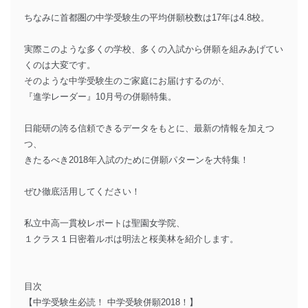
ちなみに首都圏の中学受験生の平均併願校数は17年は4.8校。
実際このような多くの学校、多くの入試から併願を組みあげてい
くのは大変です。
そのような中学受験生のご家庭にお届けするのが、
『進学レーダー』10月号の併願特集。
日能研の誇る信頼できるデータをもとに、最新の情報を加えつ
つ、
きたるべき2018年入試のために併願パターンを大特集！
ぜひ徹底活用してください！
私立中高一貫校レポートは聖園女学院、
１クラス１日密着ルポは明法と桜美林を紹介します。
目次
【中学受験生必読！ 中学受験併願2018！】