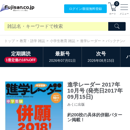
0
ログイン/
新規無料
登録
カート
メニュー
トップ
教育・語学 雑誌
小学生教育 雑誌
進学レーダー
バックナンバ
定期購読
最新号
次号
1冊定価の16%OFF
2026年07月01日
2026年08月15日
進学レーダー 2017年
10月号 (発売日2017年
09月15日)
みくに出版
約200校の具体的併願パター
ン掲載！