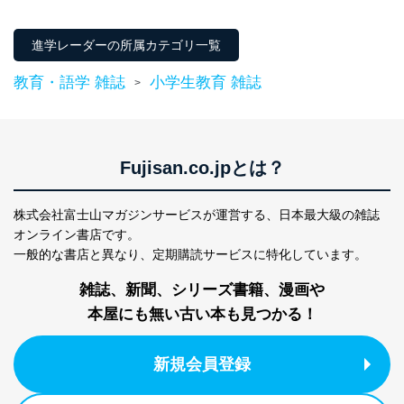
個人情報保護管理者: 経営管理グループディレクター 前
Family）
田 嘉也
進学レーダーの所属カテゴリ一覧
２．利用目的
教育・語学 雑誌
小学生教育 雑誌
当社が取り扱う開示対象個人情報の利用目的は次のとお
>
りです。
No
個人情報の種類
利用目的
購入商品の配送のため
商品代金回収のため
Fujisan.co.jpとは？
ｅメール等による商品、サービ
ス、キャンペーン等の広告の案内
当社の定期購読サ
のため
株式会社富士山マガジンサービスが運営する、
日本最大級の雑誌
1
ービス等をご利用
個人が特定できない形で取得した
オンライン書店です。
の方の個人情報
閲覧履歴や購買履歴等の情報を分
一般的な書店と異なり、
定期購読サービスに特化しています。
析して、趣味・嗜好に
応じた新商品・サービスに関する
雑誌、新聞、シリーズ書籍、漫画や
広告のため
本屋にも無い古い本も見つかる！
当社にお問合わせ
お問い合わせ対応、トラブル対
2
いただいた方の個
処、オペレーター教育など応対品
人情報
質向上のため
新規会員登録
カスタマーQ＆Aサイトの投稿内容
の確認のため
ｅメール等によるカスタマーQ＆A