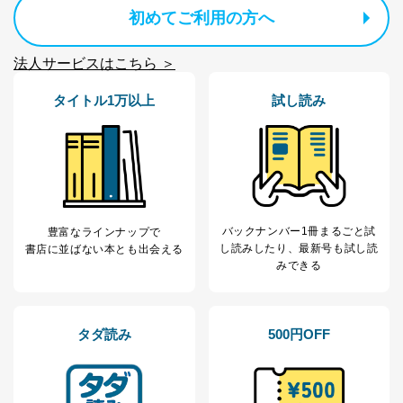
初めてご利用の方へ
当社カスタマーQ＆
サイトのサービス内容のご案内の
3
Aサービス利用者
ため
ｅメール等による商品、サービ
法人サービスはこちら ＞
ス、キャンペーン等の広告に関す
るご案内のため
タイトル1万以上
試し読み
採用応募者の方の
4
採用選考、ご連絡のため
個人情報
当社の従業者の個
人事、総務などの雇用管理等のた
5
人情報
め
パートナー（提携
購入商品配送のため
企業）からの委託
提携企業及びお客様がご購入され
により当社の
た商品の発売元企業からのｅメー
6
定期購読サービス
ル等による商品、
バックナンバー1冊まるごと試
豊富なラインナップで
等をご利用の方の
サービス、キャンペーン等の広告
し読み
したり、最新号も試し読
書店に並ばない本とも出会える
個人情報
に関するご案内のため
みできる
当社のサービス利用状況の把握お
よびその分析のため
お問い合わせ対応、トラブル対
SNS公式アカウン
処、オペレーター教育など応対品
タダ読み
500円OFF
7
トに登録された方
質向上のため
の個人情報
その他当社のプライバシーポリシ
ー等にて公表する利用目的達成の
ため