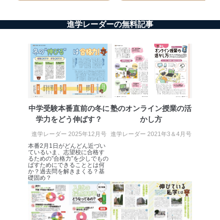
外部からの不正アクセス等の防止
個人データを取り扱う機器等のオペレーティング
進学レーダーの無料記事
システムを最新の状態に保持しています。
個人データを取り扱う機器等にセキュリティ対策
ソフトウェア等を導入し、自動更新 機能等の活用
により、これを最新状態としています。
情報システムの使用に伴う漏洩等の防止
メール等により個人データの含まれるファイルを
送信する場合に、当該ファイルへのパスワードを
設定しています。
中学受験本番直前の冬に
塾のオンライン授業の活
学力をどう伸ばす？
かし方
個人情報保護マネジメントシステムの継続的改善
進学レーダー 2025年12月号
進学レーダー 2021年3＆4月号
当社は、内部監査及びマネジメントレビューの機会を通
本番2月1日がどんどん近づい
じて、個人情報保護マネジメントシステムを継続的に改
ているいま、志望校に合格す
るための”合格力”を少しでもの
善し、常に最良の状態を維持します。
ばすためにできることとは何
か？過去問を解きまくる？基
苦情及び相談受付け窓口
礎固め？
貴殿の個人情報及び当社の個人情報保護マネジメントシ
ステムに関するご相談及び苦情については以下までご連
絡ください。