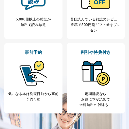
※上記の利用目的のうちNo.1～5については保有個人デ
ータ（開示対象個人情報）の利用目的であり、下記4.の
開示等のご請求に対応させていただきます。
5,000冊以上の雑誌が
普段読んでいる雑誌のレビュー
なお、6、7については、パートナー（提携企業）様又は
無料で読み放題
投稿で
500円割ギフト券をプレ
各SNS運営会社様にご請求いただきますようお願い致し
ゼント
ます。
３．個人情報の第三者提供について
事前予約
割引や特典付き
当社は、取得した個人情報を適切に管理し､あらかじめ
本人の同意を得ることなく第三者に提供することはあり
ません。ただし、次の場合は除きます。
法令に基づく場合
人の生命､身体または財産の保護のために必要がある
場合であって、本人の同意を得ることが困難であると
き。
気になる本は
発売日前から事前
定期購読なら
公衆衛生の向上または児童の健全な育成の推進のため
予約可能
お得に本が読めて
に特に必要がある場合であって、本人の同意を得るこ
送料無料の雑誌も！
とが困難である場合。
国の機関もしくは地方公共団体またはその委託を受け
た者が法令の定める事務を遂行することに対して協力
する必要がある場合であって、本人の同意を得ること
により当該事務の遂行に支障を及ぼすおそれがあると