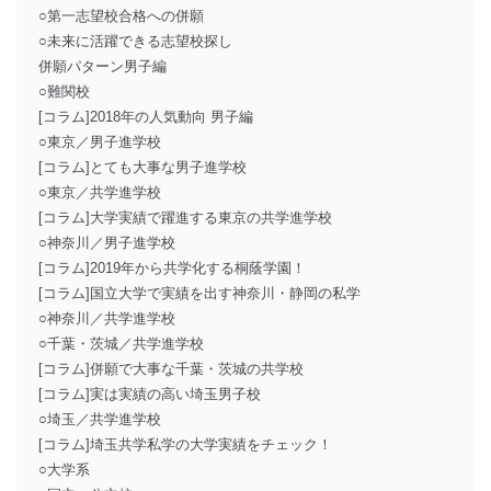
○第一志望校合格への併願
○未来に活躍できる志望校探し
併願パターン男子編
○難関校
[コラム]2018年の人気動向 男子編
○東京／男子進学校
[コラム]とても大事な男子進学校
○東京／共学進学校
[コラム]大学実績で躍進する東京の共学進学校
○神奈川／男子進学校
[コラム]2019年から共学化する桐蔭学園！
[コラム]国立大学で実績を出す神奈川・静岡の私学
○神奈川／共学進学校
○千葉・茨城／共学進学校
[コラム]併願で大事な千葉・茨城の共学校
[コラム]実は実績の高い埼玉男子校
○埼玉／共学進学校
[コラム]埼玉共学私学の大学実績をチェック！
○大学系