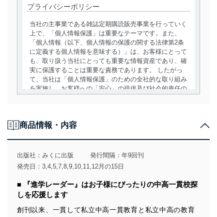
プライバシーポリシー
当社の主事業である雑誌定期購読販売事業を行っていく
上で、「個人情報保護」は重要なテーマです。また、
「個人情報（以下、個人情報の保護の関する法律第2条
に定義する個人情報を意味する）」は、お客様にとって
も、取り扱う当社にとっても重要な情報資産であり、確
実に保護することは重要な責務であります。 したがっ
て、当社は「個人情報保護」のための全社的な取り組み
を実施し、お客様への「安心」の提供及び社会的責任の
責務を果たすことを確実にいたします。
個人情報の取得・利用・提供について
商品情報・内容
当社は、個人情報の取得・利用・提供に際して、その利
用目的を明確にし、本人の同意を得たうえで利用目的の
達成に必要な範囲内で適法かつ公正な手段によって取
出版社：
みくに出版
発行間隔：年9回刊
得・利用・提供を行います。また、当社が保有している
発売日：3,4,5,7,8,9,10,11,12月の15日
個人情報は、同意を得ずに目的外利用、第三者への提
供・開示は行いません。当社においてはこれらの取り組
■ 『進学レーダー』はお子様にぴったりの中高一貫校探
みを確実にするため、従業者等の教育を徹底してまいり
しを応援します
ます。また、目的外利用を行わないために、適切な管理
措置を講じます。
創刊以来、一貫して私立中高一貫教育と私立中高の教育