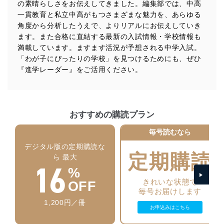
の素晴らしさをお伝えしてきました。編集部では、中高
法令遵守
一貫教育と私立中高がもつさまざまな魅力を、あらゆる
当社は、個人情報に関連する法令、国が定める指針及び
角度から分析したうえで、よりリアルにお伝えしていき
その他の規範を遵守します。また、当社の管理の仕組み
ます。また合格に直結する最新の入試情報・学校情報も
に、これらの法令及びその他の規範を常に適合させま
満載しています。ますます活況が予想される中学入試。
す。
「わが子にぴったりの学校」を見つけるためにも、ぜひ
『進学レーダー』をご活用ください。
個人情報の安全管理措置
当社は、個人情報の正確性及び安全性を確保するため
に、下記セキュリティ対策をはじめとする安全対策を実
施し、個人情報の漏えい、滅失またはき損の防止及び是
おすすめの購読プラン
正に努めます。
毎号読むなら
アクセス制御
個人データを取り扱うことのできる機器及び当該
デジタル版の定期購読な
機器を取り扱う従業者を明確化し、 個人データへ
定期購読
ら 最大
16
の不要なアクセスを防止しています。
%
アクセス者の識別と認証
きれいな状態で
OFF
機器に標準装備されているユーザー制御機能（ユ
毎号お届けします
ーザーアカウント制御）により、個人情報データ
1,200円／冊
お申込みはこちら
ベース等を取り扱う情報システムを使用する従業
者を識別・認証しています。