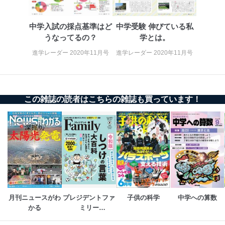
適切、かつ迅速に対応させていただきます。
株式会社富士山マガジンサービス 個人情報問い合わせ
中学入試の採点基準はど
中学受験 伸びている私
係
うなってるの？
学とは。
TEL：0570-200-223
FAX：03-5459-7073
進学レーダー 2020年11月号
進学レーダー 2020年11月号
e-mail：
cs@fujisan.co.jp
改訂：2025年2月20日
制定：2005年4月1日
株式会社富士山マガジンサービス
この雑誌の読者はこちらの雑誌も買っています！
代表取締役会長 西野 伸一郎
個人情報の取扱いについて
１．個人情報保護管理者
当社は以下の個人情報保護管理者を設置し、個人情報保
護管理者の責任のもと、個人情報を取得・アクセス・利
用・提供・管理いたします。
東京都渋谷区南平台町16-11
月刊ニュースがわ
プレジデントファ
子供の科学
中学への算数
株式会社富士山マガジンサービス
かる
ミリー
代表取締役会長 西野 伸一郎
（PRESIDENT 