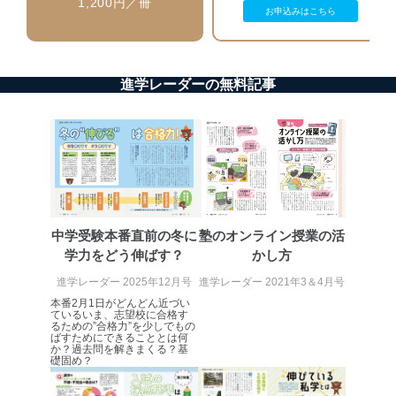
1,200円／冊
お申込みはこちら
ベース等を取り扱う情報システムを使用する従業
者を識別・認証しています。
外部からの不正アクセス等の防止
個人データを取り扱う機器等のオペレーティング
進学レーダーの無料記事
システムを最新の状態に保持しています。
個人データを取り扱う機器等にセキュリティ対策
ソフトウェア等を導入し、自動更新 機能等の活用
により、これを最新状態としています。
情報システムの使用に伴う漏洩等の防止
メール等により個人データの含まれるファイルを
送信する場合に、当該ファイルへのパスワードを
設定しています。
中学受験本番直前の冬に
塾のオンライン授業の活
学力をどう伸ばす？
かし方
個人情報保護マネジメントシステムの継続的改善
進学レーダー 2025年12月号
進学レーダー 2021年3＆4月号
当社は、内部監査及びマネジメントレビューの機会を通
本番2月1日がどんどん近づい
じて、個人情報保護マネジメントシステムを継続的に改
ているいま、志望校に合格す
るための”合格力”を少しでもの
善し、常に最良の状態を維持します。
ばすためにできることとは何
か？過去問を解きまくる？基
苦情及び相談受付け窓口
礎固め？
貴殿の個人情報及び当社の個人情報保護マネジメントシ