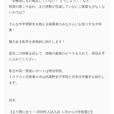
「全般的にまだ確定していない！ どうしよう！」など、
程度の差こそあれ、まだ併願が完成していないご家庭も少なくな
いのでは？
そんな中学受験生を抱える保護者のみなさんにお送りする大特
集！
魅力ある私学を多角的に紹介します！
是非この特集を読んで、併願の最後のピースを入れて、栄冠を手
に入れてください。
私立中高一貫校レポートは明治学院、
１クラス１日密着ルポは武蔵野女子学院と日本大学藤沢を紹介し
ます。
目次
【まだ間に合う！ 2018年入試入試 １月からの学校選び】