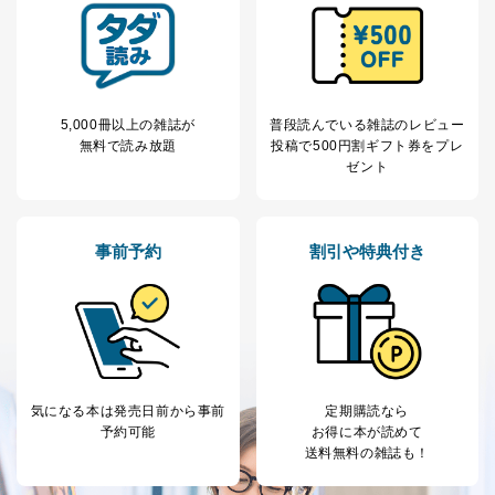
その他当社のプライバシーポリシ
ー等にて公表する利用目的達成の
ため
※上記の利用目的のうちNo.1～5については保有個人デ
ータ（開示対象個人情報）の利用目的であり、下記4.の
開示等のご請求に対応させていただきます。
5,000冊以上の雑誌が
普段読んでいる雑誌のレビュー
なお、6、7については、パートナー（提携企業）様又は
無料で読み放題
投稿で
500円割ギフト券をプレ
各SNS運営会社様にご請求いただきますようお願い致し
ゼント
ます。
３．個人情報の第三者提供について
事前予約
割引や特典付き
当社は、取得した個人情報を適切に管理し､あらかじめ
本人の同意を得ることなく第三者に提供することはあり
ません。ただし、次の場合は除きます。
法令に基づく場合
人の生命､身体または財産の保護のために必要がある
場合であって、本人の同意を得ることが困難であると
き。
気になる本は
発売日前から事前
定期購読なら
公衆衛生の向上または児童の健全な育成の推進のため
予約可能
お得に本が読めて
に特に必要がある場合であって、本人の同意を得るこ
送料無料の雑誌も！
とが困難である場合。
国の機関もしくは地方公共団体またはその委託を受け