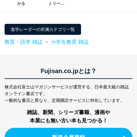
株式会社富士山マガジンサービス
かる
ミリー
代表取締役会長 西野 伸一郎
（PRESIDENT 
個人情報保護管理者: 経営管理グループディレクター 前
Family）
田 嘉也
進学レーダーの所属カテゴリ一覧
２．利用目的
教育・語学 雑誌
小学生教育 雑誌
当社が取り扱う開示対象個人情報の利用目的は次のとお
>
りです。
No
個人情報の種類
利用目的
購入商品の配送のため
商品代金回収のため
Fujisan.co.jpとは？
ｅメール等による商品、サービ
ス、キャンペーン等の広告の案内
当社の定期購読サ
のため
株式会社富士山マガジンサービスが運営する、
日本最大級の雑誌
1
ービス等をご利用
個人が特定できない形で取得した
オンライン書店です。
の方の個人情報
閲覧履歴や購買履歴等の情報を分
一般的な書店と異なり、
定期購読サービスに特化しています。
析して、趣味・嗜好に
応じた新商品・サービスに関する
雑誌、新聞、シリーズ書籍、漫画や
広告のため
本屋にも無い古い本も見つかる！
当社にお問合わせ
お問い合わせ対応、トラブル対
2
いただいた方の個
処、オペレーター教育など応対品
人情報
質向上のため