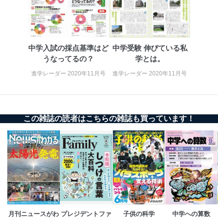
ステムに関するご相談及び苦情については以下までご連
絡ください。
適切、かつ迅速に対応させていただきます。
株式会社富士山マガジンサービス 個人情報問い合わせ
中学入試の採点基準はど
中学受験 伸びている私
係
うなってるの？
学とは。
TEL：0570-200-223
FAX：03-5459-7073
進学レーダー 2020年11月号
進学レーダー 2020年11月号
e-mail：
cs@fujisan.co.jp
改訂：2025年2月20日
制定：2005年4月1日
株式会社富士山マガジンサービス
この雑誌の読者はこちらの雑誌も買っています！
代表取締役会長 西野 伸一郎
個人情報の取扱いについて
１．個人情報保護管理者
当社は以下の個人情報保護管理者を設置し、個人情報保
護管理者の責任のもと、個人情報を取得・アクセス・利
用・提供・管理いたします。
東京都渋谷区南平台町16-11
月刊ニュースがわ
プレジデントファ
子供の科学
中学への算数