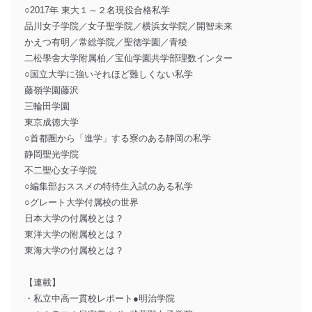
○2017年 東大１～２名現役合格私学
品川女子学院／女子聖学院／横浜女学院／開智未来
かえつ有明／常総学院／聖徳学園／青稜
二松學舍大学附属柏／宝仙学園共学部理数インター
○国立大学に強いそれほど難しくない私学
藤嶺学園藤沢
三輪田学園
東京成徳大学
○首都圏から「進学」する寮のある静岡の私学
静岡聖光学院
不二聖心女子学院
○編集部おススメの特待生入試のある私学
○グレート大学付属校の世界
日本大学の付属校とは？
東洋大学の附属校とは？
東海大学の付属校とは？
【連載】
・私立中高一貫校レポート●明治学院