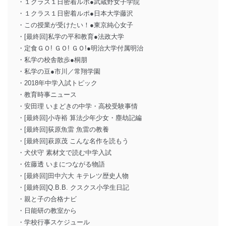
・１クラス１日密着ルポ●武蔵野女子学院
・１クラス１日密着ルポ●日本大学藤沢
・この授業が受けたい！●東京純心女子
・[最終回]私学の平和教育●法政大学
・定食ＧＯ! ＧＯ! ＧＯ!●明治大学付属明治
・私学の校舎散歩●桐朋
・私学の豆●市川／常翔学園
・2018年中学入試トピック
・教育時事ニュース
・安田理 いまどきの中学・高校受験事情
・[最終回]小寺裕 算法少年少女・塵劫記編
・[最終回]荻原魚雷 魚雷の教養
・[最終回]萩原茂 こんな名作を読もう
・犬伏守 素材文で読む中学入試
・佐藤透 いまにつながる物語
・[最終回]田中六大 キテレツ歴史人物
・[最終回]Q.B.B. クスクス小学生日記
・親と子の合格ナビ
・日能研の教室から
・学校行事スケジュール