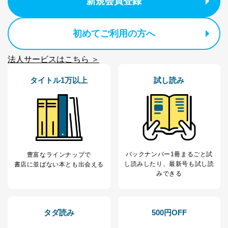
新規会員登録
カスタマーQ＆Aサイトの投稿内容
の確認のため
ｅメール等によるカスタマーQ＆A
初めてご利用の方へ
当社カスタマーQ＆
サイトのサービス内容のご案内の
3
Aサービス利用者
ため
ｅメール等による商品、サービ
法人サービスはこちら ＞
ス、キャンペーン等の広告に関す
るご案内のため
タイトル1万以上
試し読み
採用応募者の方の
4
採用選考、ご連絡のため
個人情報
当社の従業者の個
人事、総務などの雇用管理等のた
5
人情報
め
パートナー（提携
購入商品配送のため
企業）からの委託
提携企業及びお客様がご購入され
により当社の
た商品の発売元企業からのｅメー
6
定期購読サービス
ル等による商品、
バックナンバー1冊まるごと試
豊富なラインナップで
等をご利用の方の
サービス、キャンペーン等の広告
し読み
したり、最新号も試し読
書店に並ばない本とも出会える
個人情報
に関するご案内のため
みできる
当社のサービス利用状況の把握お
よびその分析のため
お問い合わせ対応、トラブル対
SNS公式アカウン
処、オペレーター教育など応対品
タダ読み
500円OFF
7
トに登録された方
質向上のため
の個人情報