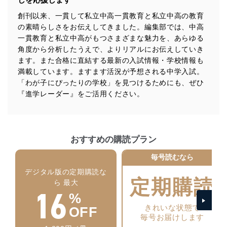
ます。また、目的外利用を行わないために、適切な管理
措置を講じます。
創刊以来、一貫して私立中高一貫教育と私立中高の教育
の素晴らしさをお伝えしてきました。編集部では、中高
法令遵守
一貫教育と私立中高がもつさまざまな魅力を、あらゆる
当社は、個人情報に関連する法令、国が定める指針及び
角度から分析したうえで、よりリアルにお伝えしていき
その他の規範を遵守します。また、当社の管理の仕組み
ます。また合格に直結する最新の入試情報・学校情報も
に、これらの法令及びその他の規範を常に適合させま
満載しています。ますます活況が予想される中学入試。
す。
「わが子にぴったりの学校」を見つけるためにも、ぜひ
『進学レーダー』をご活用ください。
個人情報の安全管理措置
当社は、個人情報の正確性及び安全性を確保するため
に、下記セキュリティ対策をはじめとする安全対策を実
施し、個人情報の漏えい、滅失またはき損の防止及び是
おすすめの購読プラン
正に努めます。
毎号読むなら
アクセス制御
個人データを取り扱うことのできる機器及び当該
デジタル版の定期購読な
機器を取り扱う従業者を明確化し、 個人データへ
定期購読
ら 最大
16
の不要なアクセスを防止しています。
%
アクセス者の識別と認証
きれいな状態で
OFF
機器に標準装備されているユーザー制御機能（ユ
毎号お届けします
ーザーアカウント制御）により、個人情報データ