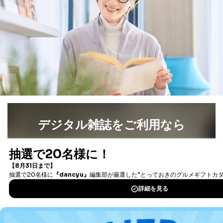
た者が法令の定める事務を遂行することに対して協力
する必要がある場合であって、本人の同意を得ること
により当該事務の遂行に支障を及ぼすおそれがあると
き。
上記２．の利用目的を実施するために守秘義務を結ん
だ企業に、業務の一部として個人情報の取扱いを委
託・提供する場合、その業務に必要な範囲で委託・提
供先企業に個人情報を開示することがあります。
委託・提供先企業は具体的には以下のような企業です
が、これらに限りません。
委託先：カスタマーサポート支援会社 、クレジッ
トカード決済などの決済代行・料金回収会社、広
告配信サービス会社
デジタル雑誌をご利用なら
提供先：出版社、出版物発売元、卸売会社、販売
店など商品の供給者、梱包会社、配送会社、新聞
最新号〜バックナンバーまで7000冊以上の雑誌
（電子
販売店などの梱包・配送・配達会社
書籍）が無料で読み放題！
４．開示対象個人情報の「開示」「訂正」等の請求につ
タダ読みサービス
を楽しもう！
いて
当社は、本人から、開示対象個人情報について利用目的
DOWNLOAD FOR IOS
の通知を求められた場合には、遅滞なくこれに応じま
す。ただし、以下①～④のいずれかに該当する場合は、
DOWNLOAD FOR ANDROID
利用目的の通知を行なうことはできません。そのとき