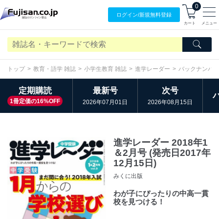
0
ログイン/
新規無料
登録
カート
メニュー
トップ
教育・語学 雑誌
小学生教育 雑誌
進学レーダー
バックナンバ
定期購読
最新号
次号
1冊定価の16%OFF
2026年07月01日
2026年08月15日
進学レーダー 2018年1
＆2月号 (発売日2017年
12月15日)
みくに出版
わが子にぴったりの中高一貫
校を見つける！