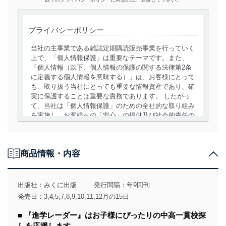
プライバシーポリシー
当社の主事業である雑誌定期購読販売事業を行っていく
上で、「個人情報保護」は重要なテーマです。また、
「個人情報（以下、個人情報の保護の関する法律第2条
に定義する個人情報を意味する）」は、お客様にとって
も、取り扱う当社にとっても重要な情報資産であり、確
実に保護することは重要な責務であります。 したがっ
て、当社は「個人情報保護」のための全社的な取り組み
を実施し、お客様への「安心」の提供及び社会的責任の
責務を果たすことを確実にいたします。
個人情報の取得・利用・提供について
商品情報・内容
当社は、個人情報の取得・利用・提供に際して、その利
用目的を明確にし、本人の同意を得たうえで利用目的の
達成に必要な範囲内で適法かつ公正な手段によって取
出版社：
みくに出版
発行間隔：年9回刊
得・利用・提供を行います。また、当社が保有している
発売日：3,4,5,7,8,9,10,11,12月の15日
個人情報は、同意を得ずに目的外利用、第三者への提
供・開示は行いません。当社においてはこれらの取り組
■ 『進学レーダー』はお子様にぴったりの中高一貫校探
みを確実にするため、従業者等の教育を徹底してまいり
しを応援します