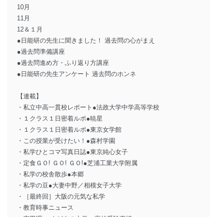
10月
11月
12＆１月
●日能研の先生に聞きました！ 過去問の心がまえ
●過去問準備講座
●過去問進め方・ふり返り方講座
●日能研の先生アンケート 過去問のホンネ
【連載】
・私立中高一貫校レポート●法政大学中学高等学校
・１クラス１日密着ルポ●暁星
・１クラス１日密着ルポ●東京女学館
・この授業が受けたい！●森村学園
・私学ひとコマ写真日誌●東京純心女子
・定食ＧＯ! ＧＯ! ＧＯ!●芝浦工業大学附属
・私学の校舎散歩●本郷
・私学の豆●大妻中野／相模女子大学
・［最終回］大阪の元気な私学
・教育時事ニュース