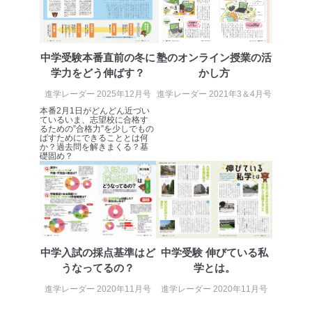
情報システムの使用に伴う漏洩等の防止
メール等により個人データの含まれるファイルを
送信する場合に、当該ファイルへのパスワードを
設定しています。
中学受験本番直前の冬に
塾のオンライン授業の活
学力をどう伸ばす？
かし方
個人情報保護マネジメントシステムの継続的改善
進学レーダー 2025年12月号
進学レーダー 2021年3＆4月号
当社は、内部監査及びマネジメントレビューの機会を通
本番2月1日がどんどん近づい
じて、個人情報保護マネジメントシステムを継続的に改
ているいま、志望校に合格す
るための”合格力”を少しでもの
善し、常に最良の状態を維持します。
ばすためにできることとは何
か？過去問を解きまくる？基
苦情及び相談受付け窓口
礎固め？
貴殿の個人情報及び当社の個人情報保護マネジメントシ
ステムに関するご相談及び苦情については以下までご連
絡ください。
適切、かつ迅速に対応させていただきます。
株式会社富士山マガジンサービス 個人情報問い合わせ
中学入試の採点基準はど
中学受験 伸びている私
係
うなってるの？
学とは。
TEL：0570-200-223
FAX：03-5459-7073
進学レーダー 2020年11月号
進学レーダー 2020年11月号
e-mail：
cs@fujisan.co.jp