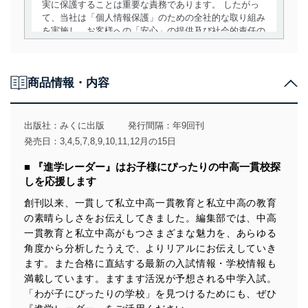
実に保護することは重要な責務であります。 したがっ
て、当社は「個人情報保護」のための全社的な取り組み
を実施し、お客様への「安心」の提供及び社会的責任の
責務を果たすことを確実にいたします。
個人情報の取得・利用・提供について
商品情報・内容
当社は、個人情報の取得・利用・提供に際して、その利
用目的を明確にし、本人の同意を得たうえで利用目的の
達成に必要な範囲内で適法かつ公正な手段によって取
出版社：
みくに出版
発行間隔：年9回刊
得・利用・提供を行います。また、当社が保有している
発売日：3,4,5,7,8,9,10,11,12月の15日
個人情報は、同意を得ずに目的外利用、第三者への提
供・開示は行いません。当社においてはこれらの取り組
■ 『進学レーダー』はお子様にぴったりの中高一貫校探
みを確実にするため、従業者等の教育を徹底してまいり
しを応援します
ます。また、目的外利用を行わないために、適切な管理
措置を講じます。
創刊以来、一貫して私立中高一貫教育と私立中高の教育
の素晴らしさをお伝えしてきました。編集部では、中高
法令遵守
一貫教育と私立中高がもつさまざまな魅力を、あらゆる
当社は、個人情報に関連する法令、国が定める指針及び
角度から分析したうえで、よりリアルにお伝えしていき
その他の規範を遵守します。また、当社の管理の仕組み
ます。また合格に直結する最新の入試情報・学校情報も
に、これらの法令及びその他の規範を常に適合させま
満載しています。ますます活況が予想される中学入試。
す。
「わが子にぴったりの学校」を見つけるためにも、ぜひ