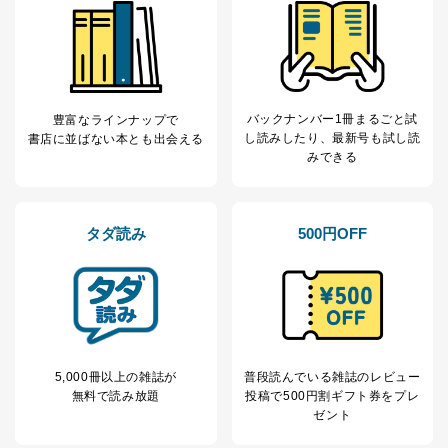
当社の従業者の個
人事、総務などの雇用管理等のた
5
人情報
め
パートナー（提携
購入商品配送のため
企業）からの委託
提携企業及びお客様がご購入され
により当社の
た商品の発売元企業からのｅメー
6
定期購読サービス
ル等による商品、
バックナンバー1冊まるごと試
豊富なラインナップで
等をご利用の方の
サービス、キャンペーン等の広告
し読み
したり、最新号も試し読
書店に並ばない本とも出会える
個人情報
に関するご案内のため
みできる
当社のサービス利用状況の把握お
よびその分析のため
お問い合わせ対応、トラブル対
SNS公式アカウン
処、オペレーター教育など応対品
タダ読み
500円OFF
7
トに登録された方
質向上のため
の個人情報
その他当社のプライバシーポリシ
ー等にて公表する利用目的達成の
ため
※上記の利用目的のうちNo.1～5については保有個人デ
ータ（開示対象個人情報）の利用目的であり、下記4.の
開示等のご請求に対応させていただきます。
5,000冊以上の雑誌が
普段読んでいる雑誌のレビュー
なお、6、7については、パートナー（提携企業）様又は
無料で読み放題
投稿で
500円割ギフト券をプレ
各SNS運営会社様にご請求いただきますようお願い致し
ゼント
ます。