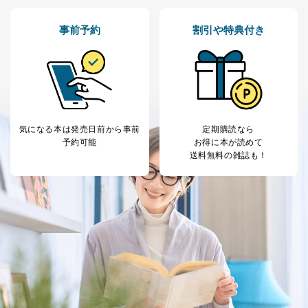
３．個人情報の第三者提供について
事前予約
割引や特典付き
当社は、取得した個人情報を適切に管理し､あらかじめ
本人の同意を得ることなく第三者に提供することはあり
ません。ただし、次の場合は除きます。
法令に基づく場合
人の生命､身体または財産の保護のために必要がある
場合であって、本人の同意を得ることが困難であると
き。
気になる本は
発売日前から事前
定期購読なら
公衆衛生の向上または児童の健全な育成の推進のため
予約可能
お得に本が読めて
に特に必要がある場合であって、本人の同意を得るこ
送料無料の雑誌も！
とが困難である場合。
国の機関もしくは地方公共団体またはその委託を受け
た者が法令の定める事務を遂行することに対して協力
する必要がある場合であって、本人の同意を得ること
により当該事務の遂行に支障を及ぼすおそれがあると
き。
上記２．の利用目的を実施するために守秘義務を結ん
だ企業に、業務の一部として個人情報の取扱いを委
託・提供する場合、その業務に必要な範囲で委託・提
供先企業に個人情報を開示することがあります。
委託・提供先企業は具体的には以下のような企業です
が、これらに限りません。