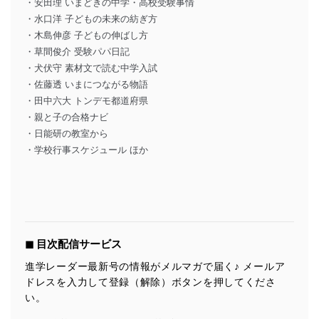
・安田理 いまどきの中学・高校受験事情
・水口洋 子どもの未来の紡ぎ方
・木島伸彦 子どもの伸ばし方
・草間俊介 受験パパ日記
・犬伏守 素材文で読む中学入試
・佐藤透 いまにつながる物語
・田中六大 トンデモ都道府県
・親と子の合格ナビ
・日能研の教室から
・学校行事スケジュール ほか
◼︎ 目次配信サービス
進学レーダー最新号の情報がメルマガで届く♪ メールア
ドレスを入力して登録（解除）ボタンを押してくださ
い。