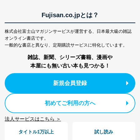
No
個人情報の種類
利用目的
購入商品の配送のため
商品代金回収のため
Fujisan.co.jpとは？
ｅメール等による商品、サービ
ス、キャンペーン等の広告の案内
当社の定期購読サ
のため
株式会社富士山マガジンサービスが運営する、
日本最大級の雑誌
1
ービス等をご利用
個人が特定できない形で取得した
オンライン書店です。
の方の個人情報
閲覧履歴や購買履歴等の情報を分
一般的な書店と異なり、
定期購読サービスに特化しています。
析して、趣味・嗜好に
応じた新商品・サービスに関する
雑誌、新聞、シリーズ書籍、漫画や
広告のため
本屋にも無い古い本も見つかる！
当社にお問合わせ
お問い合わせ対応、トラブル対
2
いただいた方の個
処、オペレーター教育など応対品
人情報
質向上のため
新規会員登録
カスタマーQ＆Aサイトの投稿内容
の確認のため
ｅメール等によるカスタマーQ＆A
初めてご利用の方へ
当社カスタマーQ＆
サイトのサービス内容のご案内の
3
Aサービス利用者
ため
ｅメール等による商品、サービ
法人サービスはこちら ＞
ス、キャンペーン等の広告に関す
るご案内のため
タイトル1万以上
試し読み
採用応募者の方の
4
採用選考、ご連絡のため
個人情報