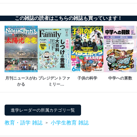
改訂：2025年2月20日
制定：2005年4月1日
株式会社富士山マガジンサービス
この雑誌の読者はこちらの雑誌も買っています！
代表取締役会長 西野 伸一郎
個人情報の取扱いについて
１．個人情報保護管理者
当社は以下の個人情報保護管理者を設置し、個人情報保
護管理者の責任のもと、個人情報を取得・アクセス・利
用・提供・管理いたします。
東京都渋谷区南平台町16-11
月刊ニュースがわ
プレジデントファ
子供の科学
中学への算数
株式会社富士山マガジンサービス
かる
ミリー
代表取締役会長 西野 伸一郎
（PRESIDENT 
個人情報保護管理者: 経営管理グループディレクター 前
Family）
田 嘉也
進学レーダーの所属カテゴリ一覧
２．利用目的
教育・語学 雑誌
小学生教育 雑誌
当社が取り扱う開示対象個人情報の利用目的は次のとお
>
りです。