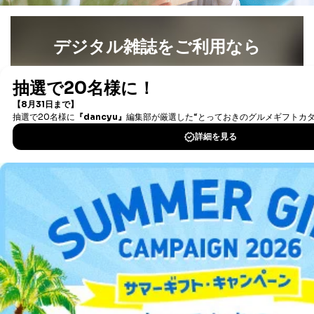
委託先：カスタマーサポート支援会社 、クレジッ
トカード決済などの決済代行・料金回収会社、広
告配信サービス会社
デジタル雑誌をご利用なら
提供先：出版社、出版物発売元、卸売会社、販売
店など商品の供給者、梱包会社、配送会社、新聞
最新号〜バックナンバーまで7000冊以上の雑誌
（電子
販売店などの梱包・配送・配達会社
書籍）が無料で読み放題！
４．開示対象個人情報の「開示」「訂正」等の請求につ
タダ読みサービス
を楽しもう！
いて
当社は、本人から、開示対象個人情報について利用目的
DOWNLOAD FOR IOS
の通知を求められた場合には、遅滞なくこれに応じま
す。ただし、以下①～④のいずれかに該当する場合は、
DOWNLOAD FOR ANDROID
利用目的の通知を行なうことはできません。そのとき
は、本人に遅滞無くその旨を通知するとともに、理由を
説明させていただきます。
ご利用方法はこちら
①利用目的を本人に通知し、又は公表することによって
本人又は第三者の生命、身体、財産その他の権利利益を
害するおそれがある場合
②利用目的を本人に通知し、又は公表することによって
当該事業者の権利又は正当な利益を害するおそれがある
総合案内
場合
③国の機関又は地方公共団体が法令の定める事務を遂行
アフィリエイト
採用情報