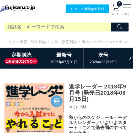
0
ログイン/
新規無料
登録
カート
メニュー
トップ
教育・語学 雑誌
小学生教育 雑誌
進学レーダー
バックナンバ
定期購読
最新号
次号
1冊定価の16%OFF
2026年07月01日
2026年08月15日
進学レーダー 2018年9
月号 (発売日2018年08
月15日)
みくに出版
秋からのスケジュール・モデ
ルカレンダー／いよいよスタ
ート！これで過去問のすべて
がわかる！