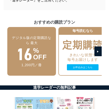
『進学レーダー』をご活用ください。
個人情報の安全管理措置
当社は、個人情報の正確性及び安全性を確保するため
に、下記セキュリティ対策をはじめとする安全対策を実
施し、個人情報の漏えい、滅失またはき損の防止及び是
おすすめの購読プラン
正に努めます。
毎号読むなら
アクセス制御
個人データを取り扱うことのできる機器及び当該
デジタル版の定期購読な
機器を取り扱う従業者を明確化し、 個人データへ
定期購読
ら 最大
16
の不要なアクセスを防止しています。
%
アクセス者の識別と認証
きれいな状態で
OFF
機器に標準装備されているユーザー制御機能（ユ
毎号お届けします
ーザーアカウント制御）により、個人情報データ
1,200円／冊
お申込みはこちら
ベース等を取り扱う情報システムを使用する従業
者を識別・認証しています。
外部からの不正アクセス等の防止
個人データを取り扱う機器等のオペレーティング
進学レーダーの無料記事
システムを最新の状態に保持しています。
個人データを取り扱う機器等にセキュリティ対策
ソフトウェア等を導入し、自動更新 機能等の活用
により、これを最新状態としています。