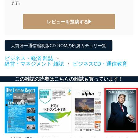
ます。
レビューを投稿する
大前研一通信縮刷版CD-ROMの所属カテゴリ一覧
ビジネス・経済 雑誌
>
経営・マネジメント 雑誌
ビジネスCD・通信教育
/
この雑誌の読者はこちらの雑誌も買っています！