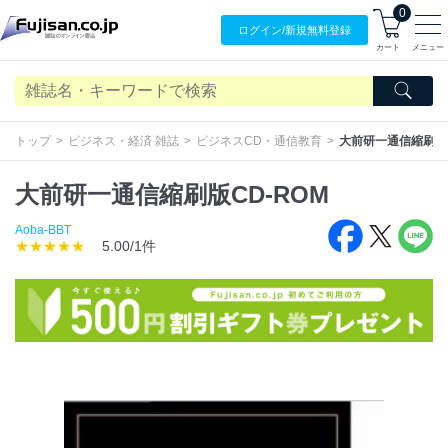
0
ログイン/
新規無料
登録
カート
メニュー
トップ
ビジネス・経済 雑誌
ビジネスCD・通信教育
大前研一通信縮刷版C
大前研一通信縮刷版CD-ROM
Aoba-BBT
★★★★★
5.00/1件