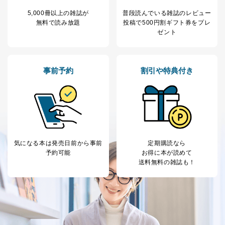
5,000冊以上の雑誌が
普段読んでいる雑誌のレビュー
無料で読み放題
投稿で
500円割ギフト券をプレ
ゼント
事前予約
割引や特典付き
気になる本は
発売日前から事前
定期購読なら
予約可能
お得に本が読めて
送料無料の雑誌も！