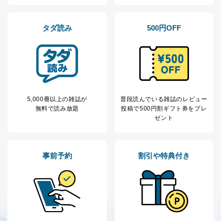
当社の定期購読サ
のため
1
ービス等をご利用
個人が特定できない形で取得した
の方の個人情報
閲覧履歴や購買履歴等の情報を分
タダ読み
500円OFF
析して、趣味・嗜好に
応じた新商品・サービスに関する
広告のため
当社にお問合わせ
お問い合わせ対応、トラブル対
2
いただいた方の個
処、オペレーター教育など応対品
人情報
質向上のため
カスタマーQ＆Aサイトの投稿内容
5,000冊以上の雑誌が
普段読んでいる雑誌のレビュー
の確認のため
無料で読み放題
投稿で
500円割ギフト券をプレ
ｅメール等によるカスタマーQ＆A
ゼント
当社カスタマーQ＆
サイトのサービス内容のご案内の
3
Aサービス利用者
ため
ｅメール等による商品、サービ
ス、キャンペーン等の広告に関す
事前予約
割引や特典付き
るご案内のため
採用応募者の方の
4
採用選考、ご連絡のため
個人情報
当社の従業者の個
人事、総務などの雇用管理等のた
5
人情報
め
パートナー（提携
購入商品配送のため
企業）からの委託
提携企業及びお客様がご購入され