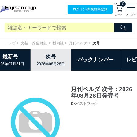
0
ログイン/
新規無料
登録
カート
メニュー
トップ
文芸・総合 雑誌
機内誌
月刊ベルダ
次号
最新号
次号
バックナンバー
レビ
026年07月31日
2026年08月28日
月刊ベルダ 次号：2026
年08月28日発売号
KKベストブック