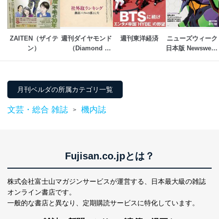
個人情報保護マネジメントシステムの継続的改善
当社は、内部監査及びマネジメントレビューの機会を通
ZAITEN（ザイテ
週刊ダイヤモンド
週刊東洋経済
ニューズウィーク
じて、個人情報保護マネジメントシステムを継続的に改
ン）
（Diamond 
日本版 Newsweek 
善し、常に最良の状態を維持します。
WEEKLY）
Japan
苦情及び相談受付け窓口
貴殿の個人情報及び当社の個人情報保護マネジメントシ
月刊ベルダの所属カテゴリ一覧
ステムに関するご相談及び苦情については以下までご連
絡ください。
文芸・総合 雑誌
機内誌
>
適切、かつ迅速に対応させていただきます。
株式会社富士山マガジンサービス 個人情報問い合わせ
係
TEL：0570-200-223
Fujisan.co.jpとは？
FAX：03-5459-7073
e-mail：
cs@fujisan.co.jp
株式会社富士山マガジンサービスが運営する、
日本最大級の雑誌
改訂：2025年2月20日
オンライン書店です。
制定：2005年4月1日
一般的な書店と異なり、
定期購読サービスに特化しています。
株式会社富士山マガジンサービス
代表取締役会長 西野 伸一郎