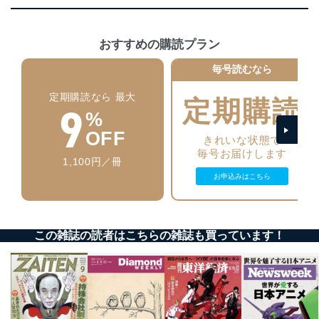
正に努めます。
アクセス制御
おすすめの購読プラン
個人データを取り扱うことのできる機器及び当該
機器を取り扱う従業者を明確化し、 個人データへ
毎号読むなら
の不要なアクセスを防止しています。
定期購読なら 最大
アクセス者の識別と認証
定期購読
9
機器に標準装備されているユーザー制御機能（ユ
%
ーザーアカウント制御）により、個人情報データ
OFF
きれいな状態で
ベース等を取り扱う情報システムを使用する従業
毎号お届けします
者を識別・認証しています。
1,100円／冊
お申込みはこちら
外部からの不正アクセス等の防止
個人データを取り扱う機器等のオペレーティング
システムを最新の状態に保持しています。
個人データを取り扱う機器等にセキュリティ対策
ソフトウェア等を導入し、自動更新 機能等の活用
この雑誌の読者はこちらの雑誌も買っています！
により、これを最新状態としています。
情報システムの使用に伴う漏洩等の防止
メール等により個人データの含まれるファイルを
送信する場合に、当該ファイルへのパスワードを
設定しています。