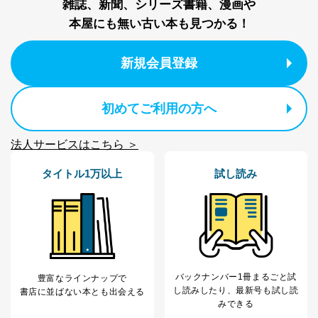
雑誌、新聞、シリーズ書籍、漫画や
個人情報の取扱いについて
本屋にも無い古い本も見つかる！
１．個人情報保護管理者
新規会員登録
当社は以下の個人情報保護管理者を設置し、個人情報保
護管理者の責任のもと、個人情報を取得・アクセス・利
用・提供・管理いたします。
初めてご利用の方へ
東京都渋谷区南平台町16-11
株式会社富士山マガジンサービス
法人サービスはこちら ＞
代表取締役会長 西野 伸一郎
個人情報保護管理者: 経営管理グループディレクター 前
タイトル1万以上
試し読み
田 嘉也
２．利用目的
当社が取り扱う開示対象個人情報の利用目的は次のとお
りです。
No
個人情報の種類
利用目的
購入商品の配送のため
バックナンバー1冊まるごと試
豊富なラインナップで
商品代金回収のため
し読み
したり、最新号も試し読
書店に並ばない本とも出会える
ｅメール等による商品、サービ
みできる
ス、キャンペーン等の広告の案内