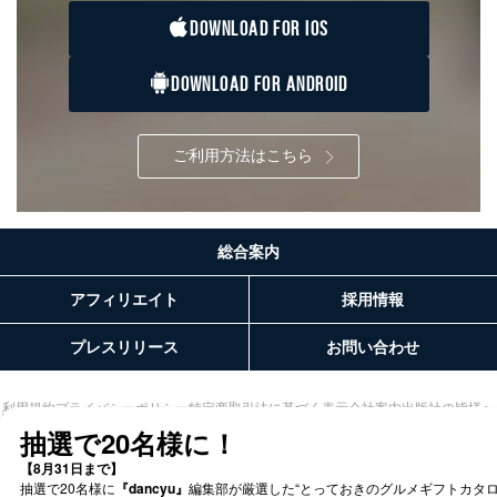
ません。ただし、次の場合は除きます。
DOWNLOAD FOR IOS
法令に基づく場合
人の生命､身体または財産の保護のために必要がある
場合であって、本人の同意を得ることが困難であると
DOWNLOAD FOR ANDROID
き。
公衆衛生の向上または児童の健全な育成の推進のため
に特に必要がある場合であって、本人の同意を得るこ
ご利用方法はこちら
とが困難である場合。
国の機関もしくは地方公共団体またはその委託を受け
た者が法令の定める事務を遂行することに対して協力
する必要がある場合であって、本人の同意を得ること
により当該事務の遂行に支障を及ぼすおそれがあると
総合案内
き。
上記２．の利用目的を実施するために守秘義務を結ん
アフィリエイト
採用情報
だ企業に、業務の一部として個人情報の取扱いを委
託・提供する場合、その業務に必要な範囲で委託・提
プレスリリース
お問い合わせ
供先企業に個人情報を開示することがあります。
委託・提供先企業は具体的には以下のような企業です
が、これらに限りません。
利用規約
プライバシーポリシー
特定商取引法に基づく表示
会社案内
出版社の皆様へ
委託先：カスタマーサポート支援会社 、クレジッ
投資家の皆様へ
サイトマップ
トカード決済などの決済代行・料金回収会社、広
告配信サービス会社
提供先：出版社、出版物発売元、卸売会社、販売