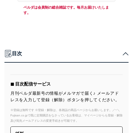
ベルダは会員制の総合雑誌です。毎月お届けいたしま
す。
目次
◼︎ 目次配信サービス
月刊ベルダ最新号の情報がメルマガで届く♪ メールアド
レスを入力して登録（解除）ボタンを押してください。
※登録は無料です ※登録・解除は、各雑誌の商品ページからお願いします。／~＼
Fujisan.co.jpで既に定期購読をなさっているお客様は、マイページからも登録・解除
及び宛先メールアドレスの変更手続きが可能です。