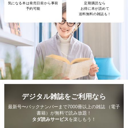
により当社の
た商品の発売元企業からのｅメー
気になる本は
発売日前から事前
定期購読なら
6
定期購読サービス
ル等による商品、
予約可能
お得に本が読めて
等をご利用の方の
サービス、キャンペーン等の広告
送料無料の雑誌も！
個人情報
に関するご案内のため
当社のサービス利用状況の把握お
よびその分析のため
お問い合わせ対応、トラブル対
SNS公式アカウン
処、オペレーター教育など応対品
7
トに登録された方
質向上のため
の個人情報
その他当社のプライバシーポリシ
ー等にて公表する利用目的達成の
ため
※上記の利用目的のうちNo.1～5については保有個人デ
ータ（開示対象個人情報）の利用目的であり、下記4.の
開示等のご請求に対応させていただきます。
なお、6、7については、パートナー（提携企業）様又は
各SNS運営会社様にご請求いただきますようお願い致し
デジタル雑誌をご利用なら
ます。
最新号〜バックナンバーまで7000冊以上の雑誌
（電子
３．個人情報の第三者提供について
書籍）が無料で読み放題！
当社は、取得した個人情報を適切に管理し､あらかじめ
タダ読みサービス
を楽しもう！
本人の同意を得ることなく第三者に提供することはあり