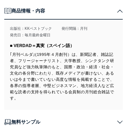
個人情報の取得・利用・提供について
商品情報・内容
当社は、個人情報の取得・利用・提供に際して、その利
用目的を明確にし、本人の同意を得たうえで利用目的の
達成に必要な範囲内で適法かつ公正な手段によって取
出版社：
KKベストブック
発行間隔：月刊
得・利用・提供を行います。また、当社が保有している
発売日：毎月最終金曜日
個人情報は、同意を得ずに目的外利用、第三者への提
供・開示は行いません。当社においてはこれらの取り組
■ VERDAD＝真実（スペイン語）
みを確実にするため、従業者等の教育を徹底してまいり
ます。また、目的外利用を行わないために、適切な管理
｢月刊ベルダ｣(1995年４月創刊）は、新聞記者、雑誌記
措置を講じます。
者、フリージャーナリスト、大学教授、シンクタンク研
究員など強力執筆陣のもと、国際・政治・経済・社会・
法令遵守
文化の各分野にわたり、既存メディアが書けない、ある
当社は、個人情報に関連する法令、国が定める指針及び
いは今まで書いていない高度な情報を掲載することで、
その他の規範を遵守します。また、当社の管理の仕組み
各界の指導者層、中堅ビジネスマン、地方経済人など広
に、これらの法令及びその他の規範を常に適合させま
範な読者の支持を得られている会員制の月刊総合雑誌で
す。
す。
個人情報の安全管理措置
当社は、個人情報の正確性及び安全性を確保するため
に、下記セキュリティ対策をはじめとする安全対策を実
無料サンプル
施し、個人情報の漏えい、滅失またはき損の防止及び是