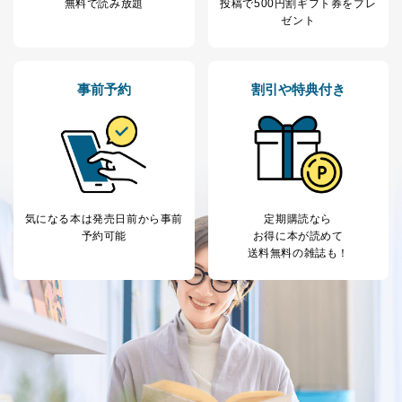
無料で読み放題
投稿で
500円割ギフト券をプレ
ません。ただし、次の場合は除きます。
ゼント
法令に基づく場合
人の生命､身体または財産の保護のために必要がある
場合であって、本人の同意を得ることが困難であると
き。
事前予約
割引や特典付き
公衆衛生の向上または児童の健全な育成の推進のため
に特に必要がある場合であって、本人の同意を得るこ
とが困難である場合。
国の機関もしくは地方公共団体またはその委託を受け
た者が法令の定める事務を遂行することに対して協力
する必要がある場合であって、本人の同意を得ること
により当該事務の遂行に支障を及ぼすおそれがあると
気になる本は
発売日前から事前
定期購読なら
き。
予約可能
お得に本が読めて
上記２．の利用目的を実施するために守秘義務を結ん
送料無料の雑誌も！
だ企業に、業務の一部として個人情報の取扱いを委
託・提供する場合、その業務に必要な範囲で委託・提
供先企業に個人情報を開示することがあります。
委託・提供先企業は具体的には以下のような企業です
が、これらに限りません。
委託先：カスタマーサポート支援会社 、クレジッ
トカード決済などの決済代行・料金回収会社、広
告配信サービス会社
提供先：出版社、出版物発売元、卸売会社、販売