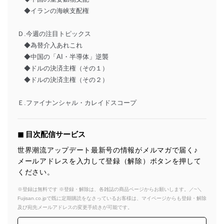
◆イランの海峡支配権
Ｄ.今週の注目トピックス
◆為替介入あれこれ
◆中国の「AI・半導体」逆襲
◆ドルの決済主権（その１）
◆ドルの決済主権（その２）
Ｅ.ファイナンシャル・カレイドスコープ
◼︎ 目次配信サービス
世界潮流アップデート最新号の情報がメルマガで届く♪
メールアドレスを入力して登録（解除）ボタンを押して
ください。
※登録は無料です ※登録・解除は、各雑誌の商品ページからお願いします。／~＼
Fujisan.co.jpで既に定期購読をなさっているお客様は、マイページからも登録・解除
及び宛先メールアドレスの変更手続きが可能です。