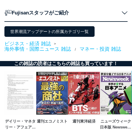
個人情報の取扱いについて
Fujisanスタッフがご紹介
１．個人情報保護管理者
当社は以下の個人情報保護管理者を設置し、個人情報保
世界潮流アップデートの所属カテゴリ一覧
護管理者の責任のもと、個人情報を取得・アクセス・利
用・提供・管理いたします。
ビジネス・経済 雑誌
>
海外事情・国際ニュース 雑誌
マネー・投資 雑誌
/
東京都渋谷区南平台町16-11
株式会社富士山マガジンサービス
この雑誌の読者はこちらの雑誌も買っています！
代表取締役会長 西野 伸一郎
個人情報保護管理者: 経営管理グループディレクター 前
田 嘉也
２．利用目的
当社が取り扱う開示対象個人情報の利用目的は次のとお
りです。
No
個人情報の種類
利用目的
購入商品の配送のため
デイリー・マネタ
週刊エコノミスト
週刊東洋経済
ニューズウィーク
商品代金回収のため
リー・アフェアー
日本版 Newsweek 
ｅメール等による商品、サービ