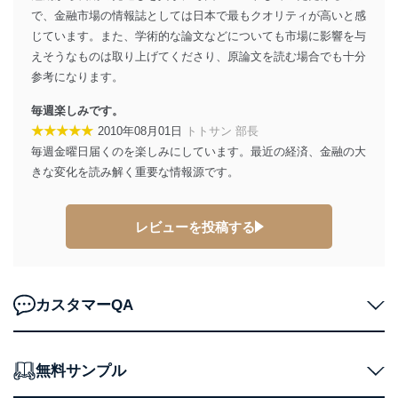
設定しています。
で、金融市場の情報誌としては日本で最もクオリティが高いと感
個人情報保護マネジメントシステムの継続的改善
じています。また、学術的な論文などについても市場に影響を与
えそうなものは取り上げてくださり、原論文を読む場合でも十分
当社は、内部監査及びマネジメントレビューの機会を通
参考になります。
じて、個人情報保護マネジメントシステムを継続的に改
善し、常に最良の状態を維持します。
毎週楽しみです。
★★★★★
2010年08月01日
トトサン 部長
苦情及び相談受付け窓口
毎週金曜日届くのを楽しみにしています。最近の経済、金融の大
貴殿の個人情報及び当社の個人情報保護マネジメントシ
きな変化を読み解く重要な情報源です。
ステムに関するご相談及び苦情については以下までご連
絡ください。
適切、かつ迅速に対応させていただきます。
レビューを投稿する
株式会社富士山マガジンサービス 個人情報問い合わせ
係
TEL：0570-200-223
FAX：03-5459-7073
カスタマーQA
e-mail：
cs@fujisan.co.jp
改訂：2025年2月20日
制定：2005年4月1日
無料サンプル
株式会社富士山マガジンサービス
代表取締役会長 西野 伸一郎