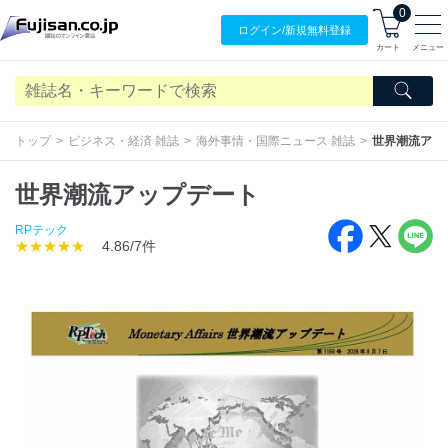
0
ログイン/
新規無料
登録
カート
メニュー
トップ
ビジネス・経済 雑誌
海外事情・国際ニュース 雑誌
世界潮流アッ
世界潮流アップデート
RPテック
★★★★★
4.86/7件