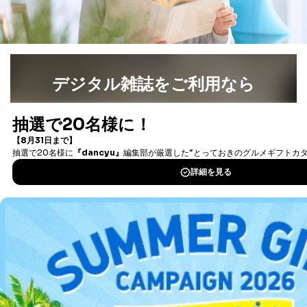
店など商品の供給者、梱包会社、配送会社、新聞
販売店などの梱包・配送・配達会社
４．開示対象個人情報の「開示」「訂正」等の請求につ
いて
デジタル雑誌をご利用なら
当社は、本人から、開示対象個人情報について利用目的
の通知を求められた場合には、遅滞なくこれに応じま
最新号〜バックナンバーまで7000冊以上の雑誌
（電子
す。ただし、以下①～④のいずれかに該当する場合は、
利用目的の通知を行なうことはできません。そのとき
書籍）が無料で読み放題！
は、本人に遅滞無くその旨を通知するとともに、理由を
タダ読みサービス
を楽しもう！
説明させていただきます。
①利用目的を本人に通知し、又は公表することによって
DOWNLOAD FOR IOS
本人又は第三者の生命、身体、財産その他の権利利益を
害するおそれがある場合
②利用目的を本人に通知し、又は公表することによって
DOWNLOAD FOR ANDROID
当該事業者の権利又は正当な利益を害するおそれがある
場合
③国の機関又は地方公共団体が法令の定める事務を遂行
ご利用方法はこちら
することに対して協力する必要がある場合であって、利
用目的を本人に通知し、又は公表することによって当該
事務の遂行に支障を及ぼすおそれがあるとき
④開示対象個人情報の利用目的が明らかな場合