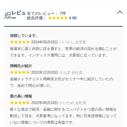
個人情報の取得・利用・提供について
レビュ
全てのレビュー：
7件
当社は、個人情報の取得・利用・提供に際して、その利
ー
総合評価：
★★★★★
4.86
用目的を明確にし、本人の同意を得たうえで利用目的の
達成に必要な範囲内で適法かつ公正な手段によって取
得・利用・提供を行います。また、当社が保有している
信頼しています。
個人情報は、同意を得ずに目的外利用、第三者への提
★★★★★
2024年05月03日
パパさん 自営業
供・開示は行いません。当社においてはこれらの取り組
毎週末に届く内容に目を通すと、世界の経済の流れを掴むことが
みを確実にするため、従業者等の教育を徹底してまいり
ます。また、目的外利用を行わないために、適切な管理
できます。インデックス運用には、大変役に立っています。
措置を講じます。
岡崎氏が紹介
法令遵守
★★★★★
2022年12月03日
ちちぼ 会社員
金融ストラテジスト岡崎良介氏がセミナー中に紹介していたの
当社は、個人情報に関連する法令、国が定める指針及び
で、改めて関心が湧いた。
その他の規範を遵守します。また、当社の管理の仕組み
に、これらの法令及びその他の規範を常に適合させま
質の高い情報
す。
★★★★★
2022年06月24日
がいため 会社員
個人情報の安全管理措置
様々な視点で経済・金融に関するコンパクトかつ質の高い情報を
配信して頂き、大変参考になってます。特に日本語情報になって
当社は、個人情報の正確性及び安全性を確保するため
いない情報についての考察は有益です。
に、下記セキュリティ対策をはじめとする安全対策を実