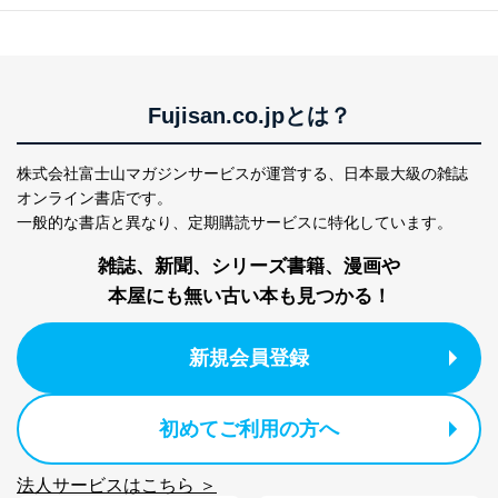
ズ
Japan
ス、キャンペーン等の広告の案内
当社の定期購読サ
のため
1
ービス等をご利用
個人が特定できない形で取得した
の方の個人情報
閲覧履歴や購買履歴等の情報を分
析して、趣味・嗜好に
Fujisan.co.jpとは？
応じた新商品・サービスに関する
広告のため
当社にお問合わせ
お問い合わせ対応、トラブル対
株式会社富士山マガジンサービスが運営する、
日本最大級の雑誌
2
いただいた方の個
処、オペレーター教育など応対品
オンライン書店です。
人情報
質向上のため
カスタマーQ＆Aサイトの投稿内容
一般的な書店と異なり、
定期購読サービスに特化しています。
の確認のため
ｅメール等によるカスタマーQ＆A
雑誌、新聞、シリーズ書籍、漫画や
当社カスタマーQ＆
サイトのサービス内容のご案内の
3
本屋にも無い古い本も見つかる！
Aサービス利用者
ため
ｅメール等による商品、サービ
ス、キャンペーン等の広告に関す
新規会員登録
るご案内のため
採用応募者の方の
4
採用選考、ご連絡のため
個人情報
初めてご利用の方へ
当社の従業者の個
人事、総務などの雇用管理等のた
5
人情報
め
パートナー（提携
購入商品配送のため
法人サービスはこちら ＞
企業）からの委託
提携企業及びお客様がご購入され