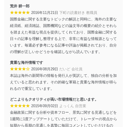
施し、個人情報の漏えい、滅失またはき損の防止及び是
荒井 耕一郎
正に努めます。
★★★★★
2016年11月21日
下町の読書好き 教職員
アクセス制御
国際金融に関する主要なトピックの解説と同時に、海外の主要な
個人データを取り扱うことのできる機器及び当該
経済紙、経済雑誌、国際機関などの論文等の概要の紹介とそれら
機器を取り扱う従業者を明確化し、 個人データへ
の不要なアクセスを防止しています。
を踏まえた有益な視点を提供してくれており、国際金融に関する
日々の記事を理解し整理する上で、非常に有益な情報源となって
アクセス者の識別と認証
います。毎週必ず参考になる記事や評論が掲載されており、自分
機器に標準装備されているユーザー制御機能（ユ
の理解が正しいかどうかを確認しながら読んでいます。
ーザーアカウント制御）により、個人情報データ
ベース等を取り扱う情報システムを使用する従業
貴重な海外情報です
者を識別・認証しています。
★★★★☆
2016年08月29日
だいど 会社員
外部からの不正アクセス等の防止
本誌は海外の新聞等の情報を発行人が英訳して、独自の分析を加
個人データを取り扱う機器等のオペレーティング
えていると思われます。その的確な軍籍と貴重な海外情報が得ら
システムを最新の状態に保持しています。
れるので重宝しています。
個人データを取り扱う機器等にセキュリティ対策
ソフトウェア等を導入し、自動更新 機能等の活用
どこよりもクオリティが高い市場情報だと思います。
により、これを最新状態としています。
★★★★★
2015年09月02日
よっくん 自営業
情報システムの使用に伴う漏洩等の防止
金融政策に関する分析や資本フロー、景気に関する見通しなどを
メール等により個人データの含まれるファイルを
1週間に1度アップデートしていただけて、トレーダーの視点から
送信する場合に、当該ファイルへのパスワードを
短期から長期の見通しを真摯に毎回コメントしていただけるの