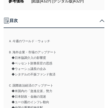
参考価格
[紙版]432円 [デジタル版]432円
目次
Ａ.今週のワールド・ウォッチ
Ｂ.海外企業・市場のアップデート
◆日米協調介入の影響度
◆ベッセント財務長官の思惑
◆ウォーシュ議長の企み
◆シタデルの不振ファンド救済
Ｃ.国際政治経済のアップデート
◆米国内の「急進左派」勢力
◆日本財政・金融の混迷
◆ユーロ圏のインフレ動向
◆中国の重要鉱物支配