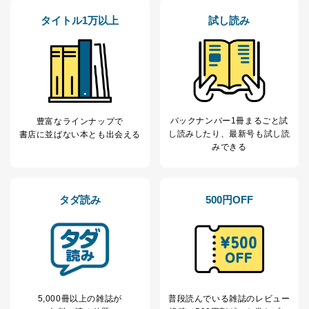
により当社の
た商品の発売元企業からのｅメー
6
タイトル1万以上
試し読み
定期購読サービス
ル等による商品、
等をご利用の方の
サービス、キャンペーン等の広告
個人情報
に関するご案内のため
当社のサービス利用状況の把握お
よびその分析のため
お問い合わせ対応、トラブル対
SNS公式アカウン
処、オペレーター教育など応対品
7
トに登録された方
質向上のため
バックナンバー1冊まるごと試
豊富なラインナップで
の個人情報
その他当社のプライバシーポリシ
し読み
したり、最新号も試し読
書店に並ばない本とも出会える
ー等にて公表する利用目的達成の
みできる
ため
※上記の利用目的のうちNo.1～5については保有個人デ
ータ（開示対象個人情報）の利用目的であり、下記4.の
タダ読み
500円OFF
開示等のご請求に対応させていただきます。
なお、6、7については、パートナー（提携企業）様又は
各SNS運営会社様にご請求いただきますようお願い致し
ます。
３．個人情報の第三者提供について
当社は、取得した個人情報を適切に管理し､あらかじめ
5,000冊以上の雑誌が
普段読んでいる雑誌のレビュー
本人の同意を得ることなく第三者に提供することはあり