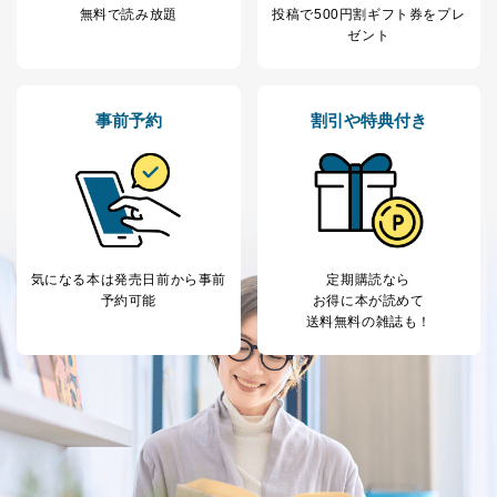
無料で読み放題
投稿で
500円割ギフト券をプレ
により当該事務の遂行に支障を及ぼすおそれがあると
ゼント
き。
上記２．の利用目的を実施するために守秘義務を結ん
だ企業に、業務の一部として個人情報の取扱いを委
託・提供する場合、その業務に必要な範囲で委託・提
事前予約
割引や特典付き
供先企業に個人情報を開示することがあります。
委託・提供先企業は具体的には以下のような企業です
が、これらに限りません。
委託先：カスタマーサポート支援会社 、クレジッ
トカード決済などの決済代行・料金回収会社、広
告配信サービス会社
提供先：出版社、出版物発売元、卸売会社、販売
店など商品の供給者、梱包会社、配送会社、新聞
気になる本は
発売日前から事前
定期購読なら
販売店などの梱包・配送・配達会社
予約可能
お得に本が読めて
送料無料の雑誌も！
４．開示対象個人情報の「開示」「訂正」等の請求につ
いて
当社は、本人から、開示対象個人情報について利用目的
の通知を求められた場合には、遅滞なくこれに応じま
す。ただし、以下①～④のいずれかに該当する場合は、
利用目的の通知を行なうことはできません。そのとき
は、本人に遅滞無くその旨を通知するとともに、理由を