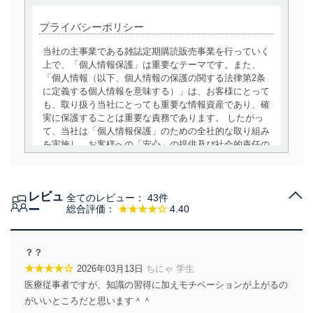
プライバシーポリシー
当社の主事業である雑誌定期購読販売事業を行っていく
上で、「個人情報保護」は重要なテーマです。また、
「個人情報（以下、個人情報の保護の関する法律第2条
に定義する個人情報を意味する）」は、お客様にとって
も、取り扱う当社にとっても重要な情報資産であり、確
実に保護することは重要な責務であります。 したがっ
て、当社は「個人情報保護」のための全社的な取り組み
を実施し、お客様への「安心」の提供及び社会的責任の
責務を果たすことを確実にいたします。
個人情報の取得・利用・提供について
レビュ
全てのレビュー：
43件
当社は、個人情報の取得・利用・提供に際して、その利
ー
総合評価：
★★★★☆
4.40
用目的を明確にし、本人の同意を得たうえで利用目的の
達成に必要な範囲内で適法かつ公正な手段によって取
得・利用・提供を行います。また、当社が保有している
？？
個人情報は、同意を得ずに目的外利用、第三者への提
★★★★☆
2026年03月13日
ちにゃ 学生
供・開示は行いません。当社においてはこれらの取り組
医療従事者ですが、知識の習得に加えモチベーションが上がるの
みを確実にするため、従業者等の教育を徹底してまいり
ます。また、目的外利用を行わないために、適切な管理
がいいところだと思います＾＾