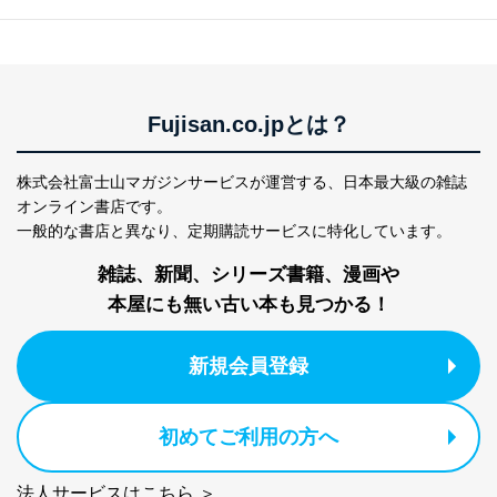
の確認のため
NEO 
ｅメール等によるカスタマーQ＆A
当社カスタマーQ＆
サイトのサービス内容のご案内の
3
Aサービス利用者
ため
ｅメール等による商品、サービ
ス、キャンペーン等の広告に関す
Fujisan.co.jpとは？
るご案内のため
採用応募者の方の
4
採用選考、ご連絡のため
個人情報
株式会社富士山マガジンサービスが運営する、
日本最大級の雑誌
当社の従業者の個
人事、総務などの雇用管理等のた
オンライン書店です。
5
人情報
め
一般的な書店と異なり、
定期購読サービスに特化しています。
パートナー（提携
購入商品配送のため
企業）からの委託
提携企業及びお客様がご購入され
雑誌、新聞、シリーズ書籍、漫画や
により当社の
た商品の発売元企業からのｅメー
6
本屋にも無い古い本も見つかる！
定期購読サービス
ル等による商品、
等をご利用の方の
サービス、キャンペーン等の広告
個人情報
に関するご案内のため
新規会員登録
当社のサービス利用状況の把握お
よびその分析のため
お問い合わせ対応、トラブル対
SNS公式アカウン
処、オペレーター教育など応対品
初めてご利用の方へ
7
トに登録された方
質向上のため
の個人情報
その他当社のプライバシーポリシ
法人サービスはこちら ＞
ー等にて公表する利用目的達成の