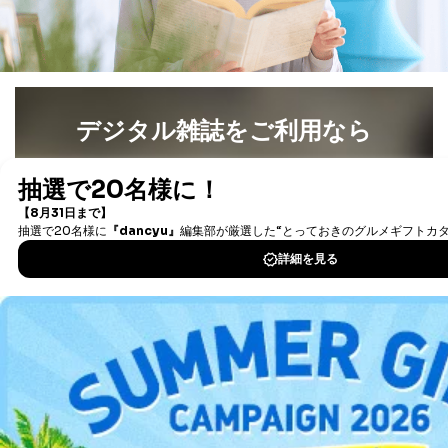
説明させていただきます。
①利用目的を本人に通知し、又は公表することによって
本人又は第三者の生命、身体、財産その他の権利利益を
害するおそれがある場合
②利用目的を本人に通知し、又は公表することによって
当該事業者の権利又は正当な利益を害するおそれがある
デジタル雑誌をご利用なら
場合
③国の機関又は地方公共団体が法令の定める事務を遂行
最新号〜バックナンバーまで7000冊以上の雑誌
（電子
することに対して協力する必要がある場合であって、利
用目的を本人に通知し、又は公表することによって当該
書籍）が無料で読み放題！
事務の遂行に支障を及ぼすおそれがあるとき
タダ読みサービス
を楽しもう！
④開示対象個人情報の利用目的が明らかな場合
DOWNLOAD FOR IOS
開示対象個人情報については、保有個人データの本人ま
たはその代理人からの利用目的の通知、開示、変更等
（内容の訂正、追加または削除）、利用停止等（「利用
DOWNLOAD FOR ANDROID
の停止または消去」「第三者への提供の停止」）の求め
に対応させていただいております。 当社顧客の皆様の
個人情報は「マイページ」にログインしていただくこと
ご利用方法はこちら
で、訂正、追加、変更を行っていただくことが出来ま
す。マイページをご利用いただけない方、その他の方に
つきましては、下記Aをご覧ください。 また、ご登録い
ただいた個人情報のうち、市町村などの名称および郵便