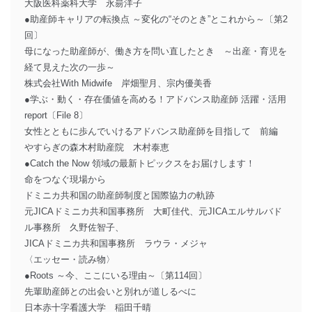
大阪医科薬科大学 永昜洋子
●助産師キャリアの転換点 ～変化の“そのとき”とこれから～〔第2
回〕
母になった助産師が、働き方を問い直したとき ～出産・育児を
経て見えた次の一歩～
株式会社With Midwife 岸畑聖月、宗内優美香
●学ぶ・動く・存在価値を高める！アドバンス助産師 活躍・活用
report〔File 8〕
女性とともに歩んでいけるアドバンス助産師を目指して 前編
やすらぎの森木村助産院 木村泰恵
●Catch the Now 領域の最新トピックスをお届けします！
命をつなぐ現場から
ドミニカ共和国の助産師制度と国際協力の軌跡
元JICAドミニカ共和国事務所 大町佳代、元JICAエルサルバド
ル事務所 久野佐智子、
JICAドミニカ共和国事務所 ラウラ・メジャ
〈エッセー・読み物〉
●Roots ～今、ここにいる理由～〔第114回〕
先輩助産師との出会いと別れが道しるべに
日本赤十字看護大学 稲田千晴