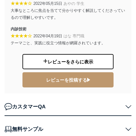
★★★★☆
2022年05月15日
あやの 学生
絡ください。
適切、かつ迅速に対応させていただきます。
大事なところに焦点を当てて分かりやすく解説してくださってい
るので理解しやすいです。
株式会社富士山マガジンサービス 個人情報問い合わせ
係
内診技術
TEL：0570-200-223
★★★★☆
2022年04月19日
はな 専門職
FAX：03-5459-7073
テーマごと、実践に役立つ情報が網羅されています。
e-mail：
cs@fujisan.co.jp
改訂：2025年2月20日
制定：2005年4月1日
レビューをさらに表示
株式会社富士山マガジンサービス
代表取締役会長 西野 伸一郎
レビューを投稿する
個人情報の取扱いについて
１．個人情報保護管理者
当社は以下の個人情報保護管理者を設置し、個人情報保
カスタマーQA
護管理者の責任のもと、個人情報を取得・アクセス・利
用・提供・管理いたします。
東京都渋谷区南平台町16-11
無料サンプル
株式会社富士山マガジンサービス