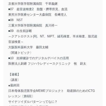
京都大学医学部附属病院 千草義継
■07 超音波検査2 胎盤・臍帯所見、血流
東邦大学医療センター大森病院 長﨑澄人
■08 NST
三重大学医学部附属病院 真川祥一
■09 出生前診断
～クアトロテスト(R)、NT、NIPT、絨毛検査、羊水検査、胎児超
音波検査～
大阪医科薬科大学 藤田太輔
〈関連トピック〉
■10 妊婦健診でのデジタルデバイスの活用
医療法人尉継 フジハラレディースクリニック 牧 尉太
【連載】
〈講座〉
●最終回
日本母体胎児医学会MEMEプロジェクト 助産師のためのCTG
レッスン〔第6回〕
サイナソイダルパターンってなに？