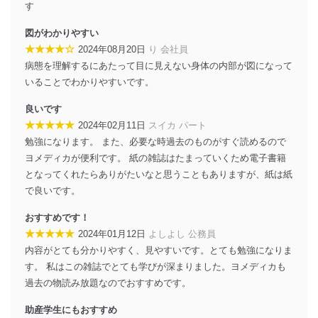
す
者を識別・認証しています。
図がわかりやすい
外部からの不正アクセス等の防止
個人データを取り扱う機器等のオペレーティング
★★★★☆
2024年08月20日
り 会社員
システムを最新の状態に保持しています。
病態を理解するにあたって目に見えない身体の内部が図になって
個人データを取り扱う機器等にセキュリティ対策
いることでわかりやすいです。
ソフトウェア等を導入し、自動更新 機能等の活用
により、これを最新状態としています。
良いです
★★★★★
2024年02月11日
スイカ パート
情報システムの使用に伴う漏洩等の防止
勉強になります。 また、必要な時過去のものがすぐ読めるので
メール等により個人データの含まれるファイルを
送信する場合に、当該ファイルへのパスワードを
ヨメディカが便利です。 紙の雑誌はたまっていくため電子書籍
設定しています。
となってくれたらありがたいなと思うこともありますが、紙は紙
で良いです。
個人情報保護マネジメントシステムの継続的改善
おすすめです！
当社は、内部監査及びマネジメントレビューの機会を通
★★★★★
2024年01月12日
よしよし 公務員
じて、個人情報保護マネジメントシステムを継続的に改
善し、常に最良の状態を維持します。
内容がとても分かりやすく、見やすいです。とても勉強になりま
す。 私はこの雑誌でとても学びが深まりました。ヨメディカも
苦情及び相談受付け窓口
過去の物読み放題なのでおすすめです。
貴殿の個人情報及び当社の個人情報保護マネジメントシ
助産学生にもおすすめ
ステムに関するご相談及び苦情については以下までご連