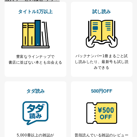
ため
タイトル1万以上
試し読み
※上記の利用目的のうちNo.1～5については保有個人デ
ータ（開示対象個人情報）の利用目的であり、下記4.の
開示等のご請求に対応させていただきます。
なお、6、7については、パートナー（提携企業）様又は
各SNS運営会社様にご請求いただきますようお願い致し
ます。
３．個人情報の第三者提供について
バックナンバー1冊まるごと試
豊富なラインナップで
し読み
したり、最新号も試し読
書店に並ばない本とも出会える
当社は、取得した個人情報を適切に管理し､あらかじめ
みできる
本人の同意を得ることなく第三者に提供することはあり
ません。ただし、次の場合は除きます。
法令に基づく場合
人の生命､身体または財産の保護のために必要がある
タダ読み
500円OFF
場合であって、本人の同意を得ることが困難であると
き。
公衆衛生の向上または児童の健全な育成の推進のため
に特に必要がある場合であって、本人の同意を得るこ
とが困難である場合。
国の機関もしくは地方公共団体またはその委託を受け
た者が法令の定める事務を遂行することに対して協力
5,000冊以上の雑誌が
普段読んでいる雑誌のレビュー
する必要がある場合であって、本人の同意を得ること