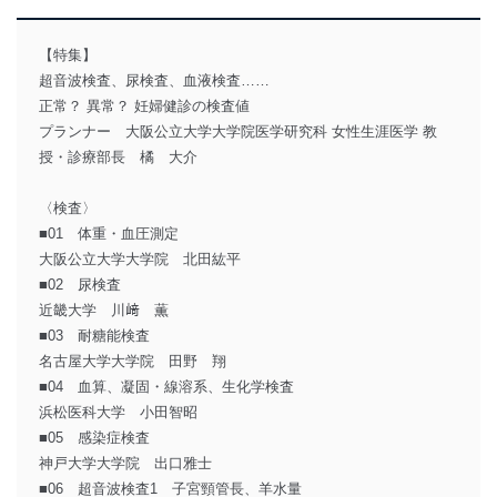
【特集】
超音波検査、尿検査、血液検査……
正常？ 異常？ 妊婦健診の検査値
プランナー 大阪公立大学大学院医学研究科 女性生涯医学 教
授・診療部長 橘 大介
〈検査〉
■01 体重・血圧測定
大阪公立大学大学院 北田紘平
■02 尿検査
近畿大学 川﨑 薫
■03 耐糖能検査
名古屋大学大学院 田野 翔
■04 血算、凝固・線溶系、生化学検査
浜松医科大学 小田智昭
■05 感染症検査
神戸大学大学院 出口雅士
■06 超音波検査1 子宮頸管長、羊水量