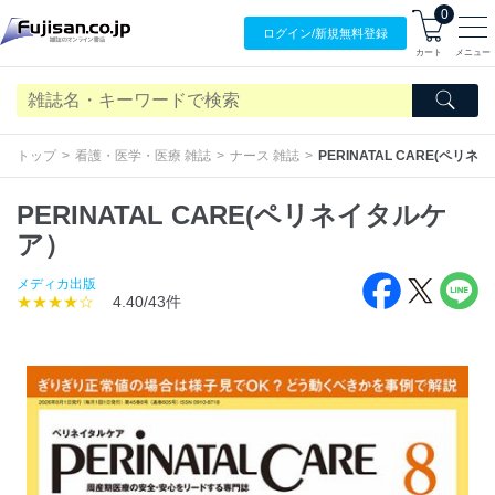
0
ログイン/
新規無料
登録
カート
メニュー
トップ
看護・医学・医療 雑誌
ナース 雑誌
PERINATAL CARE(ペリ
PERINATAL CARE(ペリネイタルケ
ア）
メディカ出版
★★★★☆
4.40/43件