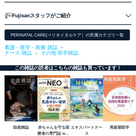
代表取締役会長 西野 伸一郎
個人情報保護管理者: 経営管理グループディレクター 前
田 嘉也
Fujisanスタッフがご紹介
２．利用目的
PERINATAL CARE(ペリネイタルケア）の所属カテゴリ一覧
当社が取り扱う開示対象個人情報の利用目的は次のとお
りです。
看護・医学・医療 雑誌
>
No
個人情報の種類
利用目的
ナース 雑誌
その他 医学雑誌
/
購入商品の配送のため
商品代金回収のため
この雑誌の読者はこちらの雑誌も買っています！
ｅメール等による商品、サービ
ス、キャンペーン等の広告の案内
当社の定期購読サ
のため
1
ービス等をご利用
個人が特定できない形で取得した
の方の個人情報
閲覧履歴や購買履歴等の情報を分
析して、趣味・嗜好に
応じた新商品・サービスに関する
広告のため
当社にお問合わせ
お問い合わせ対応、トラブル対
2
いただいた方の個
処、オペレーター教育など応対品
人情報
質向上のため
助産雑誌
赤ちゃんを守る医
エキスパートナー
周産期医学
カスタマーQ＆Aサイトの投稿内容
療者の専門誌 with 
ス