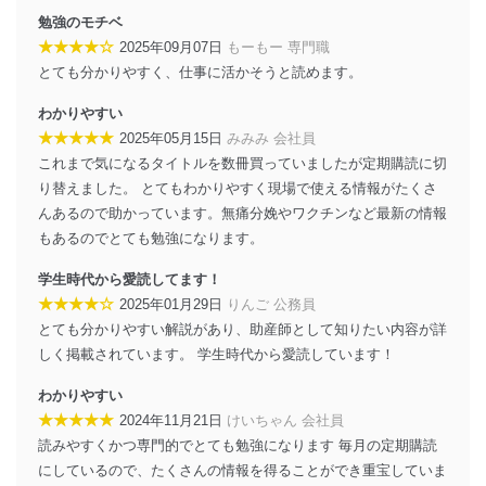
措置を講じます。
勉強のモチベ
法令遵守
★★★★☆
2025年09月07日
もーもー 専門職
とても分かりやすく、仕事に活かそうと読めます。
当社は、個人情報に関連する法令、国が定める指針及び
その他の規範を遵守します。また、当社の管理の仕組み
わかりやすい
に、これらの法令及びその他の規範を常に適合させま
★★★★★
2025年05月15日
みみみ 会社員
す。
これまで気になるタイトルを数冊買っていましたが定期購読に切
個人情報の安全管理措置
り替えました。 とてもわかりやすく現場で使える情報がたくさ
んあるので助かっています。無痛分娩やワクチンなど最新の情報
当社は、個人情報の正確性及び安全性を確保するため
もあるのでとても勉強になります。
に、下記セキュリティ対策をはじめとする安全対策を実
施し、個人情報の漏えい、滅失またはき損の防止及び是
学生時代から愛読してます！
正に努めます。
★★★★☆
2025年01月29日
りんご 公務員
アクセス制御
とても分かりやすい解説があり、助産師として知りたい内容が詳
個人データを取り扱うことのできる機器及び当該
しく掲載されています。 学生時代から愛読しています！
機器を取り扱う従業者を明確化し、 個人データへ
の不要なアクセスを防止しています。
わかりやすい
アクセス者の識別と認証
★★★★★
2024年11月21日
けいちゃん 会社員
機器に標準装備されているユーザー制御機能（ユ
読みやすくかつ専門的でとても勉強になります 毎月の定期購読
ーザーアカウント制御）により、個人情報データ
にしているので、たくさんの情報を得ることができ重宝していま
ベース等を取り扱う情報システムを使用する従業