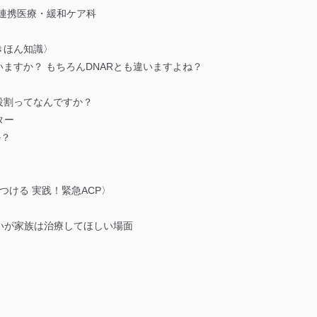
連携医療・緩和ケア科
のきほん知識〉
違いますか？ もちろんDNARとも違いますよね？
る役割ってなんですか？
ター
か？
をつける 実践！緊急ACP〉
いが家族は治療してほしい場面