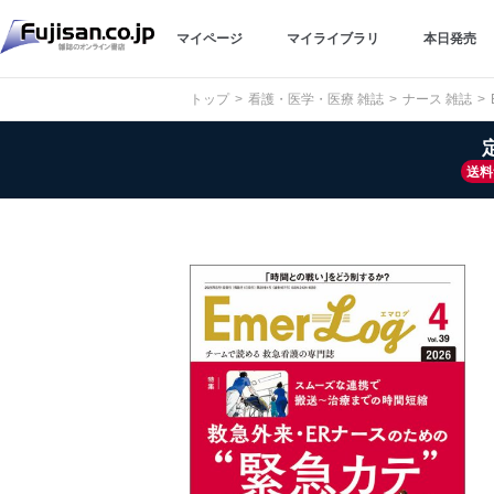
マイページ
マイライブラリ
本日発売
トップ
看護・医学・医療 雑誌
ナース 雑誌
送料