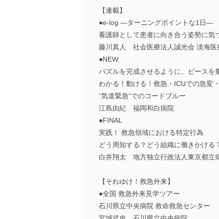
【連載】
●e-log ―ターニングポイントな1日―
看護師として患者に向き合う姿勢に気
藤川真人 社会医療法人誠光会 淡海医
●NEW
パズルを完成させるように、ピースを
わかる！動ける！救急・ICUでの急変
“気道緊急”でのコードブルー
江島由紀 福岡和白病院
●FINAL
実践！ 救急領域における特定行為
どう周知する？どう組織に働きかける
白井翔太 地方独立行政法人東京都立
【それゆけ！救急外来】
●全国 救急外来見学ツアー
石川県立中央病院 救命救急センター
宮城武史 石川県立中央病院