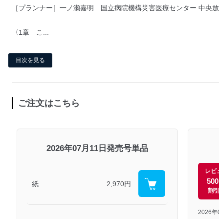
［プランナー］一ノ瀬嘉明 国立病院機構災害医療センター 中央放
〈1章 こ...
目次を見る
ご注文はこちら
2026年07月11日発売号単品
レビ
50
紙
2,970円
割
2026