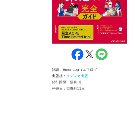
雑誌：Emer-Log（エマログ）
出版社：
メディカ出版
発行間隔：隔月刊
発売日：毎奇月11日