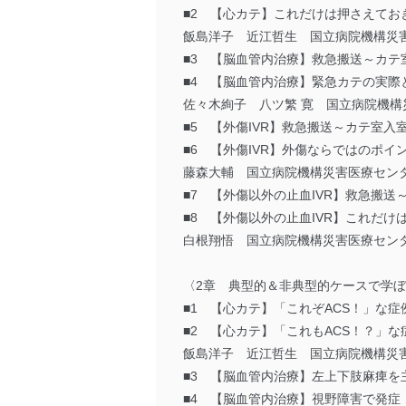
■2 【心カテ】これだけは押さえてお
飯島洋子 近江哲生 国立病院機構災
■3 【脳血管内治療】救急搬送～カテ
■4 【脳血管内治療】緊急カテの実
佐々木絢子 八ツ繁 寛 国立病院機構
■5 【外傷IVR】救急搬送～カテ室
■6 【外傷IVR】外傷ならではのポ
藤森大輔 国立病院機構災害医療セン
■7 【外傷以外の止血IVR】救急搬
■8 【外傷以外の止血IVR】これだ
白根翔悟 国立病院機構災害医療セン
〈2章 典型的＆非典型的ケースで学ぼ
■1 【心カテ】「これぞACS！」な症
■2 【心カテ】「これもACS！？」
飯島洋子 近江哲生 国立病院機構災
■3 【脳血管内治療】左上下肢麻痺を
■4 【脳血管内治療】視野障害で発症