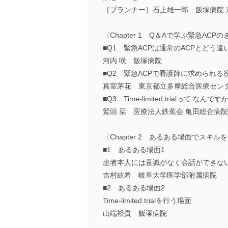
［プランナー］石上雄一郎 飯塚病院 
〈Chapter 1 Q＆Aで学ぶ緊急ACP
■Q1 緊急ACPは通常のACPとどう
河内 咲 飯塚病院
■Q2 緊急ACPで看護師に求められ
真室茅花 東京都立多摩総合医療セン
■Q3 Time-limited trialって なんです
鷲頭 栞 医療法人鉄蕉会 亀田総合病院
〈Chapter 2 あるある場面でスキル
■1 あるある場面1
患者本人には意識がなく会話ができな
吉村絃希 岐阜大学医学部附属病院
■2 あるある場面2
Time-limited trialを行う場面
山端裕貴 飯塚病院