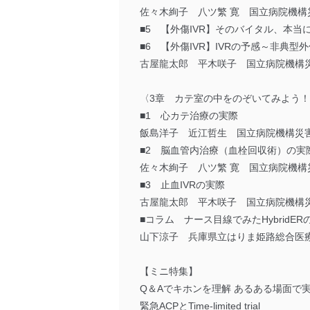
佐々木絢子 八ツ繁 寛 国立病院機構
■5 【外傷IVR】そのバイタル、本
■6 【外傷IVR】IVRの予感～非典
古屋龍太郎 平木咲子 国立病院機構
〈3章 カテ室の中をのぞいてみよう！
■1 心カテ治療の実際
飯島洋子 近江哲生 国立病院機構災
■2 脳血管内治療（血栓回収術）の実
佐々木絢子 八ツ繁 寛 国立病院機構
■3 止血IVRの実際
古屋龍太郎 平木咲子 国立病院機構
■コラム ナース目線でみたHybridER
山下涼子 兵庫県立はりま姫路総合医
【ミニ特集】
Q＆Aでキホンを理解 あるある場面で
緊急ACPとTime-limited trial