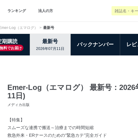
ランキング
法人の方
Emer-Log（エマログ）
最新号
定期購読
最新号
バックナンバー
レビ
無料でお届け
2026年07月11日
Emer-Log（エマログ） 最新号：2026年
11日)
メディカ出版
【特集】
スムーズな連携で搬送～治療までの時間短縮
救急外来・ERナースのための“緊急カテ”完全ガイド