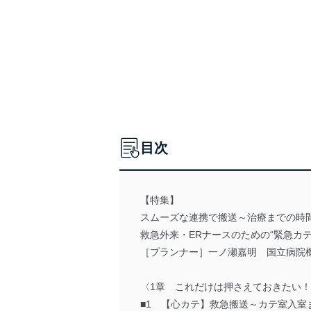
目次
【特集】
スムーズな連携で搬送～治療までの時
救急外来・ERナースのための“緊急カテ
［プランナー］一ノ瀬嘉明 国立病院機
〈1章 これだけは押さえておきたい！ 
■1 【心カテ】救急搬送～カテ室入室