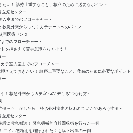
きたい！ 診療上重要なこと、救命のために必要なポイント
害医療センター
室入室までのフローチャート
際と救急外来からつなぐカテナースへのバトン
災害医療センター
入室までのフローチャート
イントを押さえて苦手意識をなくそう！
ター
送～カテ室入室までのフローチャート
けは押さえておきたい！ 診療上重要なこと、救命のために必要なポイント
ター
う！ 救急外来からカテ室への“デキる”つなげ方〉
例
な症例～もしかしたら、整形外科疾患と扱われていたであろう症例～
害医療センター
主訴に救急搬送！ 緊急機械的血栓回収術を行った一例
！ コイル塞栓術を施行されたくも膜下出血の一例