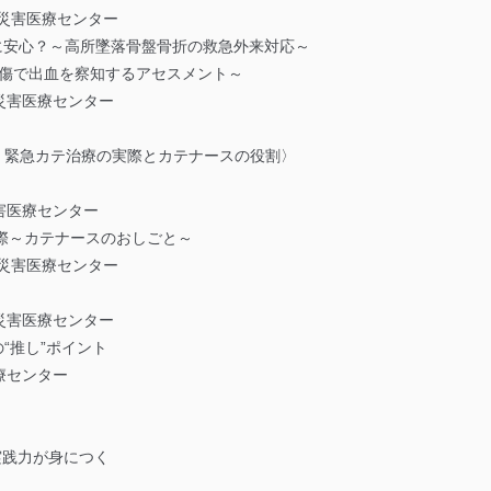
災害医療センター
当に安心？～高所墜落骨盤骨折の救急外来対応～
型外傷で出血を察知するアセスメント～
災害医療センター
 緊急カテ治療の実際とカテナースの役割〉
害医療センター
際～カテナースのおしごと～
災害医療センター
災害医療センター
の“推し”ポイント
療センター
実践力が身につく