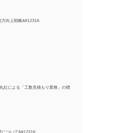
能力向上戦略&#12316;
式会社丸紅による「工数見積もり業務」の標
ついて&#12316;