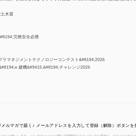
 回土木賞
&#8194;労務安全必携
フラマネジメントテクノロジーコンテスト&#8194;2026
94;e 建機&#9415;&#8194;チャレンジ2026
メルマガで届く♪ メールアドレスを入力して登録（解除）ボタンを
からお願いします。／~＼Fujisan.co.jpで既に定期購読をなさっているお客様は、マイページ