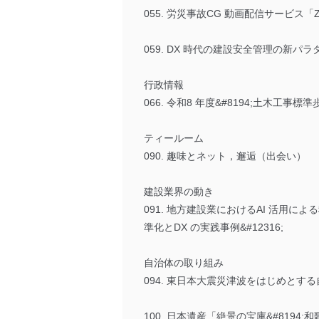
055. 労災事故CG 動画配信サービス
059. DX 時代の建設安全管理の新パラダイム
行政情報
066. 令和8 年度&#8194;土木工事
ティールーム
090. 趣味とネット，邂逅（出会い）
建設業界の動き
091. 地方建設業におけるAI 活用に
準化とDX の実践事例&#12316;
自治体の取り組み
094. 東日本大震災津波をはじめと
100. 日本遺産「絶景の宝庫&#8194