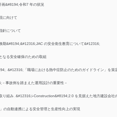
画&#8194;令和7 年の状況
実現に向けて
の指針について
#8194;&#12316;JAC の安全衛生教育について&#12316;
要となる安全確保のための取組
94;. &#12316;「職場における熱中症防止のためのガイドライン」を策定&
194;－事故例を踏まえた運用設計の重要性－
 &#12316;i-Construction&#8194;2.0 を見据えた地方建設会社の
e 調整会議」の自動連携による安全管理と生産性向上の実現