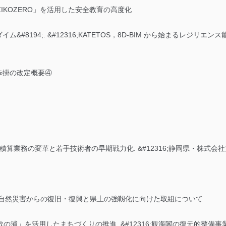
「ZIKOZERO」を活用した安全教育の高度化
&#8194;. &#12316;KATETOS，8D-BIM から始まるレジリエンス
標準歩掛の改定概要④
よる積算業務の変革と若手技術者の早期戦力化. &#12316;静岡県・株
する自然災害からの復旧・復興と県土の強靱化に向けた取組について
;和歌の浦」を活用したまちづくりの推進. &#12316;観海閣の復元的整備事業に