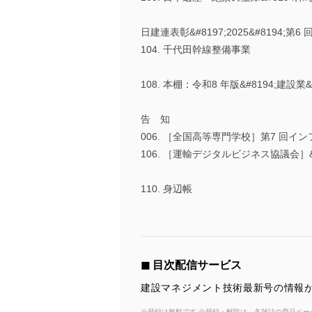
日建連表彰&#8197;2025&#8194;第6
104. 千代田幹線整備事業
108. 本棚：令和8 年版&#8194;建設業
告 知
006. ［全国高等専門学校］第7 回イン
106. ［運輸デジタルビジネス協議会］&#81
110. 身辺帳
◼︎ 目次配信サービス
建設マネジメント技術最新号の情報が
※登録は無料です ※登録・解除は、各雑誌の商品ページ