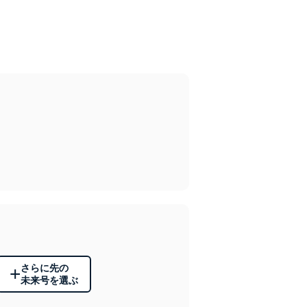
さらに先の
+
未来号を選ぶ