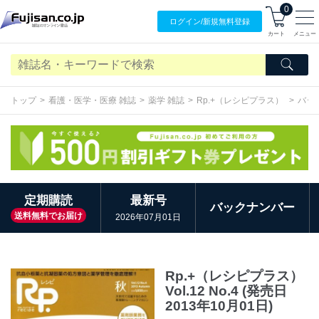
0
ログイン/
新規無料
登録
カート
メニュー
トップ
看護・医学・医療 雑誌
薬学 雑誌
Rp.+（レシピプラス）
バッ
定期購読
最新号
バックナンバー
送料無料でお届け
2026年07月01日
Rp.+（レシピプラス）
Vol.12 No.4 (発売日
2013年10月01日)