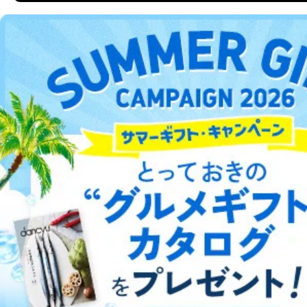
当社は、取得した個人情報を適切に管理し､あらかじめ
DOWNLOAD FOR ANDROID
本人の同意を得ることなく第三者に提供することはあり
ません。ただし、次の場合は除きます。
法令に基づく場合
ご利用方法はこちら
人の生命､身体または財産の保護のために必要がある
場合であって、本人の同意を得ることが困難であると
き。
公衆衛生の向上または児童の健全な育成の推進のため
に特に必要がある場合であって、本人の同意を得るこ
総合案内
とが困難である場合。
国の機関もしくは地方公共団体またはその委託を受け
アフィリエイト
採用情報
た者が法令の定める事務を遂行することに対して協力
する必要がある場合であって、本人の同意を得ること
プレスリリース
お問い合わせ
により当該事務の遂行に支障を及ぼすおそれがあると
き。
上記２．の利用目的を実施するために守秘義務を結ん
利用規約
プライバシーポリシー
特定商取引法に基づく表示
会社案内
出版社の皆様へ
だ企業に、業務の一部として個人情報の取扱いを委
投資家の皆様へ
サイトマップ
託・提供する場合、その業務に必要な範囲で委託・提
供先企業に個人情報を開示することがあります。
委託・提供先企業は具体的には以下のような企業です
が、これらに限りません。
委託先：カスタマーサポート支援会社 、クレジッ