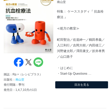
南山堂
特集： ケーススタディ『 抗血栓
療法 』
≪処方の教室≫
町田聖治／佐道紳一／鶴田孝義／
入江利行／吉岡大樹／内田雄三／
河野健太郎／澤田康文／折井孝男
／山口路子
・はじめに
・Start-Up Questions ...
雑誌：Rp.+（レシピプラス）
出版社：
南山堂
目次を見る
発行間隔：季刊
発売日：1,4,7,10月の1日