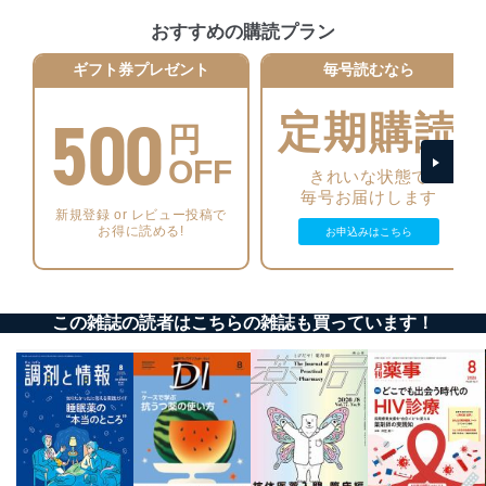
当社は、個人情報の正確性及び安全性を確保するため
おすすめの購読プラン
に、下記セキュリティ対策をはじめとする安全対策を実
施し、個人情報の漏えい、滅失またはき損の防止及び是
ギフト券プレゼント
毎号読むなら
正に努めます。
500
定期購読
アクセス制御
円
個人データを取り扱うことのできる機器及び当該
機器を取り扱う従業者を明確化し、 個人データへ
OFF
きれいな状態で
の不要なアクセスを防止しています。
毎号お届けします
新規登録 or レビュー投稿で
アクセス者の識別と認証
お得に読める!
お申込みはこちら
機器に標準装備されているユーザー制御機能（ユ
ーザーアカウント制御）により、個人情報データ
ベース等を取り扱う情報システムを使用する従業
者を識別・認証しています。
この雑誌の読者はこちらの雑誌も買っています！
外部からの不正アクセス等の防止
個人データを取り扱う機器等のオペレーティング
システムを最新の状態に保持しています。
個人データを取り扱う機器等にセキュリティ対策
ソフトウェア等を導入し、自動更新 機能等の活用
により、これを最新状態としています。