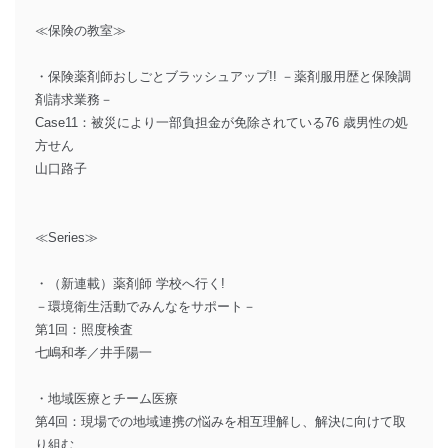
≪保険の教室≫
・保険薬剤師おしごとブラッシュアップ!! －薬剤服用歴と保険調
剤請求業務－
Case11：被災により一部負担金が免除されている76 歳男性の処
方せん
山口路子
≪Series≫
・（新連載）薬剤師 学校へ行く!
－環境衛生活動でみんなをサポート－
第1回：照度検査
七嶋和孝／井手陽一
・地域医療とチーム医療
第4回：現場での地域連携の悩みを相互理解し、解決に向けて取
り組む