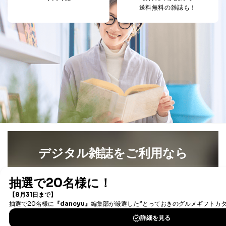
5
送料無料の雑誌も！
人情報
め
パートナー（提携
購入商品配送のため
企業）からの委託
提携企業及びお客様がご購入され
により当社の
た商品の発売元企業からのｅメー
6
定期購読サービス
ル等による商品、
等をご利用の方の
サービス、キャンペーン等の広告
個人情報
に関するご案内のため
当社のサービス利用状況の把握お
よびその分析のため
お問い合わせ対応、トラブル対
SNS公式アカウン
処、オペレーター教育など応対品
7
トに登録された方
質向上のため
の個人情報
その他当社のプライバシーポリシ
ー等にて公表する利用目的達成の
ため
デジタル雑誌をご利用なら
※上記の利用目的のうちNo.1～5については保有個人デ
ータ（開示対象個人情報）の利用目的であり、下記4.の
最新号〜バックナンバーまで7000冊以上の雑誌
（電子
開示等のご請求に対応させていただきます。
書籍）が無料で読み放題！
なお、6、7については、パートナー（提携企業）様又は
タダ読みサービス
を楽しもう！
各SNS運営会社様にご請求いただきますようお願い致し
ます。
DOWNLOAD FOR IOS
３．個人情報の第三者提供について