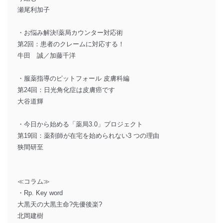
瀬尾利加子
・お悩み解決!薬局カウンター対応術
第2回：患者のクレームに対応する！
牛田 誠／加藤千洋
・服薬指導のピットフォール 皮膚科編
第24回：日光角化症は皮膚癌です
大谷道輝
・今日から始める「薬局3.0」プロジェクト
第19回：薬剤師が在宅を始められない3 つの理由
狭間研至
≪コラム≫
・Rp. Key word
大黒天の大黒主命?先優後楽?
北岡建樹