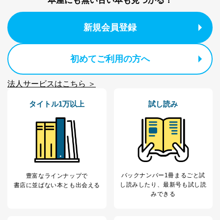
本屋にも無い古い本も見つかる！
制定：2005年4月1日
株式会社富士山マガジンサービス
代表取締役会長 西野 伸一郎
新規会員登録
個人情報の取扱いについて
初めてご利用の方へ
１．個人情報保護管理者
当社は以下の個人情報保護管理者を設置し、個人情報保
法人サービスはこちら ＞
護管理者の責任のもと、個人情報を取得・アクセス・利
用・提供・管理いたします。
タイトル1万以上
試し読み
東京都渋谷区南平台町16-11
株式会社富士山マガジンサービス
代表取締役会長 西野 伸一郎
個人情報保護管理者: 経営管理グループディレクター 前
田 嘉也
２．利用目的
バックナンバー1冊まるごと試
豊富なラインナップで
し読み
したり、最新号も試し読
書店に並ばない本とも出会える
当社が取り扱う開示対象個人情報の利用目的は次のとお
みできる
りです。
No
個人情報の種類
利用目的