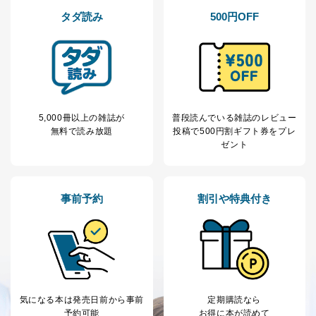
購入商品の配送のため
タダ読み
500円OFF
商品代金回収のため
ｅメール等による商品、サービ
ス、キャンペーン等の広告の案内
当社の定期購読サ
のため
1
ービス等をご利用
個人が特定できない形で取得した
の方の個人情報
閲覧履歴や購買履歴等の情報を分
析して、趣味・嗜好に
応じた新商品・サービスに関する
5,000冊以上の雑誌が
普段読んでいる雑誌のレビュー
広告のため
無料で読み放題
投稿で
500円割ギフト券をプレ
当社にお問合わせ
お問い合わせ対応、トラブル対
ゼント
2
いただいた方の個
処、オペレーター教育など応対品
人情報
質向上のため
カスタマーQ＆Aサイトの投稿内容
の確認のため
事前予約
割引や特典付き
ｅメール等によるカスタマーQ＆A
当社カスタマーQ＆
サイトのサービス内容のご案内の
3
Aサービス利用者
ため
ｅメール等による商品、サービ
ス、キャンペーン等の広告に関す
るご案内のため
採用応募者の方の
4
採用選考、ご連絡のため
個人情報
気になる本は
発売日前から事前
定期購読なら
予約可能
お得に本が読めて
当社の従業者の個
人事、総務などの雇用管理等のた