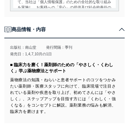
て、当社は「個人情報保護」のための全社的な取り組み
を実施し、お客様への「安心」の提供及び社会的責任の
責務を果たすことを確実にいたします。
個人情報の取得・利用・提供について
商品情報・内容
当社は、個人情報の取得・利用・提供に際して、その利
用目的を明確にし、本人の同意を得たうえで利用目的の
達成に必要な範囲内で適法かつ公正な手段によって取
出版社：
南山堂
発行間隔：季刊
得・利用・提供を行います。また、当社が保有している
発売日：1,4,7,10月の1日
個人情報は、同意を得ずに目的外利用、第三者への提
供・開示は行いません。当社においてはこれらの取り組
■ 臨床力を磨く！薬剤師のための「やさしく・くわし
みを確実にするため、従業者等の教育を徹底してまいり
く」学ぶ薬物療法とサポート
ます。また、目的外利用を行わないために、適切な管理
措置を講じます。
薬物療法の知識・ねらいと患者サポートのコツをつかみ
たい薬剤師・医療スタッフに向けて、臨床現場で注目さ
法令遵守
れている薬剤や疾患を取り上げ、初めてさんには「やさ
当社は、個人情報に関連する法令、国が定める指針及び
しく」、ステップアップを目指す方には「くわしく・強
その他の規範を遵守します。また、当社の管理の仕組み
くなる」をコンセプトに解説。薬剤業務の悩みも解消、
に、これらの法令及びその他の規範を常に適合させま
臨床力を磨けます。
す。
個人情報の安全管理措置