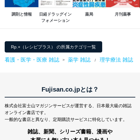
情報システムの使用に伴う漏洩等の防止
メール等により個人データの含まれるファイルを
送信する場合に、当該ファイルへのパスワードを
調剤と情報
日経ドラッグイン
薬局
月刊薬事
設定しています。
フォメーション
個人情報保護マネジメントシステムの継続的改善
当社は、内部監査及びマネジメントレビューの機会を通
Rp.+（レシピプラス） の所属カテゴリ一覧
じて、個人情報保護マネジメントシステムを継続的に改
善し、常に最良の状態を維持します。
看護・医学・医療 雑誌
薬学 雑誌
理学療法 雑誌
>
/
苦情及び相談受付け窓口
貴殿の個人情報及び当社の個人情報保護マネジメントシ
ステムに関するご相談及び苦情については以下までご連
絡ください。
Fujisan.co.jpとは？
適切、かつ迅速に対応させていただきます。
株式会社富士山マガジンサービス 個人情報問い合わせ
株式会社富士山マガジンサービスが運営する、
日本最大級の雑誌
係
オンライン書店です。
TEL：0570-200-223
一般的な書店と異なり、
定期購読サービスに特化しています。
FAX：03-5459-7073
e-mail：
cs@fujisan.co.jp
雑誌、新聞、シリーズ書籍、漫画や
改訂：2025年2月20日