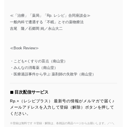
≪「治療」「薬局」「Rp. レシピ」合同座談会≫
一般内科で遭遇する「不眠」とその薬物療法
吉尾 隆／石郷岡 純／永山大二
≪Book Review≫
・こども×くすりの盲点（南山堂）
・みんなの消毒薬（南山堂）
・医療過誤事件から学ぶ 薬剤師の失敗学（南山堂）
◼︎ 目次配信サービス
Rp.+（レシピプラス） 最新号の情報がメルマガで届く♪
メールアドレスを入力して登録（解除）ボタンを押して
ください。
※登録は無料です ※登録・解除は、各雑誌の商品ページからお願いします。／~＼