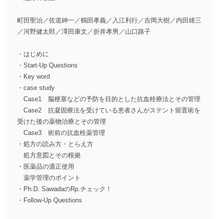
町田聖治／佐道紳一／鶴田孝義／入江利行／吉岡大樹／内田雄三
／河野健太郎／澤田康文／折井孝男／山口路子
・はじめに
・Start-Up Questions
・Key word
・case study
Case1 脳梗塞などの予防を目的とした抗血栓療法とその管理
Case2 抗凝固療法を受けている患者さんがステント留置術を
受けた後の薬物治療とその管理
Case3 術前の抗血栓薬管理
・処方の読み方・とらえ方
処方意図とその根拠
・医薬品の適正使用
薬学管理のポイント
・Ph.D. SawadaのRp.チェック！
・Follow-Up Questions