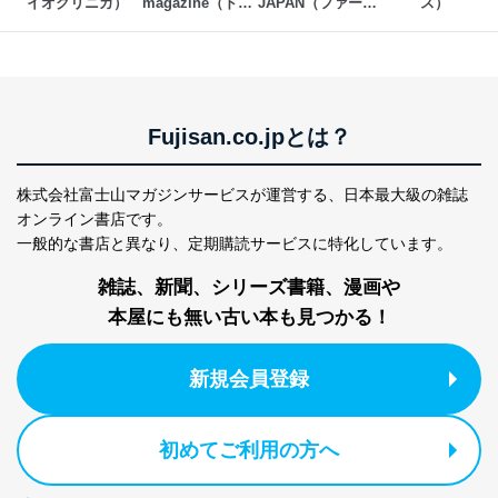
イオクリニカ）
magazine（ドラ
JAPAN（ファーム
ス） 
個人データを取り扱うことのできる機器及び当該
ッグマガジン）
テクジャパン）
機器を取り扱う従業者を明確化し、 個人データへ
の不要なアクセスを防止しています。
アクセス者の識別と認証
機器に標準装備されているユーザー制御機能（ユ
Fujisan.co.jpとは？
ーザーアカウント制御）により、個人情報データ
ベース等を取り扱う情報システムを使用する従業
者を識別・認証しています。
株式会社富士山マガジンサービスが運営する、
日本最大級の雑誌
オンライン書店です。
外部からの不正アクセス等の防止
一般的な書店と異なり、
定期購読サービスに特化しています。
個人データを取り扱う機器等のオペレーティング
システムを最新の状態に保持しています。
雑誌、新聞、シリーズ書籍、漫画や
個人データを取り扱う機器等にセキュリティ対策
ソフトウェア等を導入し、自動更新 機能等の活用
本屋にも無い古い本も見つかる！
により、これを最新状態としています。
情報システムの使用に伴う漏洩等の防止
新規会員登録
メール等により個人データの含まれるファイルを
送信する場合に、当該ファイルへのパスワードを
設定しています。
初めてご利用の方へ
個人情報保護マネジメントシステムの継続的改善