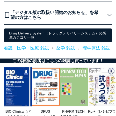
当社は、個人情報の取得・利用・提供に際して、その利
用目的を明確にし、本人の同意を得たうえで利用目的の
達成に必要な範囲内で適法かつ公正な手段によって取
「デジタル版の取扱い開始のお知らせ」を希
得・利用・提供を行います。また、当社が保有している
望の方はこちら
個人情報は、同意を得ずに目的外利用、第三者への提
供・開示は行いません。当社においてはこれらの取り組
みを確実にするため、従業者等の教育を徹底してまいり
Drug Delivery System（ドラッグデリバリーシステム）の所
ます。また、目的外利用を行わないために、適切な管理
属カテゴリ一覧
措置を講じます。
看護・医学・医療 雑誌
薬学 雑誌
理学療法 雑誌
>
/
法令遵守
当社は、個人情報に関連する法令、国が定める指針及び
この雑誌の読者はこちらの雑誌も買っています！
その他の規範を遵守します。また、当社の管理の仕組み
に、これらの法令及びその他の規範を常に適合させま
す。
個人情報の安全管理措置
当社は、個人情報の正確性及び安全性を確保するため
に、下記セキュリティ対策をはじめとする安全対策を実
施し、個人情報の漏えい、滅失またはき損の防止及び是
正に努めます。
BIO Clinica（バ
DRUG 
PHARM TECH 
Rp.+（レシピプラ
アクセス制御