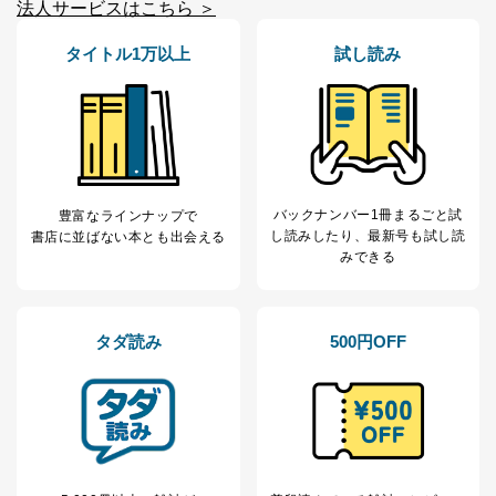
法人サービスはこちら ＞
当社は、内部監査及びマネジメントレビューの機会を通
じて、個人情報保護マネジメントシステムを継続的に改
タイトル1万以上
試し読み
善し、常に最良の状態を維持します。
苦情及び相談受付け窓口
貴殿の個人情報及び当社の個人情報保護マネジメントシ
ステムに関するご相談及び苦情については以下までご連
絡ください。
適切、かつ迅速に対応させていただきます。
バックナンバー1冊まるごと試
豊富なラインナップで
し読み
したり、最新号も試し読
書店に並ばない本とも出会える
株式会社富士山マガジンサービス 個人情報問い合わせ
みできる
係
TEL：0570-200-223
FAX：03-5459-7073
e-mail：
cs@fujisan.co.jp
タダ読み
500円OFF
改訂：2025年2月20日
制定：2005年4月1日
株式会社富士山マガジンサービス
代表取締役会長 西野 伸一郎
個人情報の取扱いについて