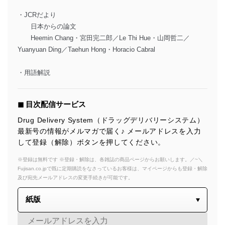
・JCRだより
日本からの論文
Heemin Chang・宮田完二郎／Le Thi Hue・山岡哲二／
Yuanyuan Ding／Taehun Hong・Horacio Cabral
・用語解説
◼︎ 目次配信サービス
Drug Delivery System（ドラッグデリバリーシステム）
最新号の情報がメルマガで届く♪ メールアドレスを入力
して登録（解除）ボタンを押してください。
※登録は無料です ※登録・解除は、各雑誌の商品ページからお願いします。／~＼
Fujisan.co.jpで既に定期購読をなさっているお客様は、マイページからも登録・解除
及び宛先メールアドレスの変更手続きが可能です。