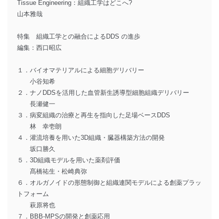
Tissue Engineering：組織工学はどこへ?
山本雅哉
特集 組織工学との融合によるDDS の進歩
編集：西口昭広
１．バイオマテリアルによる細胞デリバリー
小谷知希
２．ナノDDSを活用した血管新生誘導型細胞組織デリバリー
長瀬健一
３．病変組織の治療と再生を指向した足場ベースDDS
林 幸壱朗
４．灌流培養を用いた3D組織・臓器構築方法の開発
坂口勝久
５．3D組織モデルを用いた薬剤評価
髙橋祐生・松崎典弥
６．オルガノイドの形態制御と組織連関モデルによる創薬プラッ
トフォーム
萩原将也
７．BBB-MPSの開発と創薬応用