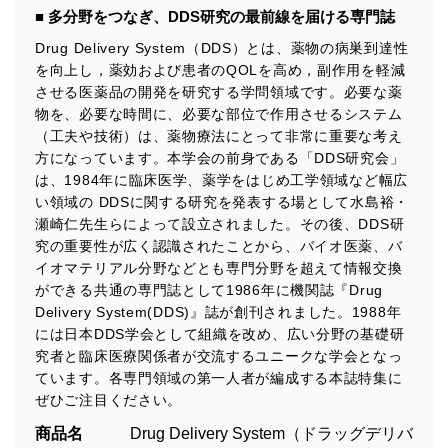
■ 多分野をつなぎ、DDS研究の最前線を届ける専門誌
Drug Delivery System（DDS）とは、薬物の病巣到達性
を向上し，薬効および患者のQOLを高め，副作用を軽減
させる医薬品の開発を研究する学問領域です。必要な薬
物を、必要な時間に、必要な部位で作用させるシステム
（工夫や技術）は、薬物療法にとって非常に重要な考え
方になっています。本学会の前身である「DDS研究会」
は、1984年に臨床医学、薬学をはじめ工学領域など幅広
い領域の DDSに関する研究を発表する場として水島裕・
瀬崎仁先生らによって設立されました。その後、DDS研
究の重要性が広く認識されたことから、バイオ医薬、バ
イオマテリアル分野などとも専門分野を超えて情報交換
ができる共通の専門誌として1986年に機関誌『Drug
Delivery System(DDS)』誌が創刊されました。1988年
には日本DDS学会として組織を改め、広い分野の基礎研
究者と臨床医療関係者が交流するユニークな学会となっ
ています。各専門領域の第一人者が編成する本誌特集に
ぜひご注目ください。
商品名
Drug Delivery System（ドラッグデリバ