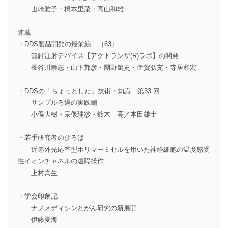
山崎雅子・橋本里菜・高山和雄
連載
・DDS製品開発の最前線 ［63］
無針注射デバイス【アクトランザ(R)ラボ】の開発
長谷川崇志・山下邦彦・團野篤史・伊賀弘充・寺居和宏
・DDSの「ちょっとした」技術・知識 第33 回
サンプルろ過の実践編
小俣大樹・宗像理紗・鈴木 亮／本田雄士
・若手研究者のひろば
近赤外光応答型ポリマーミセルを用いた神経細胞の温度感受
性イオンチャネルの遠隔操作
上村真生
・学会印象記
ナノメディシンとがん研究の新展開
伊藤夏海