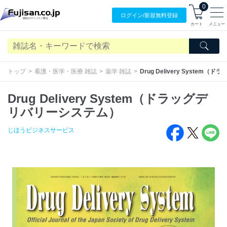
0
ログイン/
新規無料
登録
カート
メニュー
トップ
看護・医学・医療 雑誌
薬学 雑誌
Drug Delivery Syste
Drug Delivery System（ドラッグデ
リバリーシステム）
じほうビジネスサービス