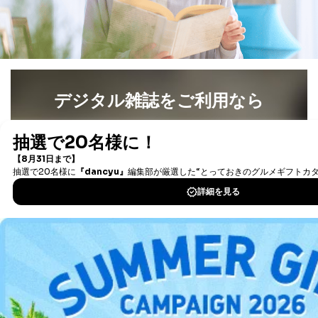
閲覧履歴や購買履歴等の情報を分
析して、趣味・嗜好に
応じた新商品・サービスに関する
広告のため
当社にお問合わせ
お問い合わせ対応、トラブル対
2
いただいた方の個
処、オペレーター教育など応対品
人情報
質向上のため
デジタル雑誌をご利用なら
カスタマーQ＆Aサイトの投稿内容
の確認のため
ｅメール等によるカスタマーQ＆A
最新号〜バックナンバーまで7000冊以上の雑誌
（電子
当社カスタマーQ＆
サイトのサービス内容のご案内の
書籍）が無料で読み放題！
3
Aサービス利用者
ため
タダ読みサービス
を楽しもう！
ｅメール等による商品、サービ
ス、キャンペーン等の広告に関す
るご案内のため
DOWNLOAD FOR IOS
採用応募者の方の
4
採用選考、ご連絡のため
個人情報
DOWNLOAD FOR ANDROID
当社の従業者の個
人事、総務などの雇用管理等のた
5
人情報
め
パートナー（提携
購入商品配送のため
企業）からの委託
提携企業及びお客様がご購入され
ご利用方法はこちら
により当社の
た商品の発売元企業からのｅメー
6
定期購読サービス
ル等による商品、
等をご利用の方の
サービス、キャンペーン等の広告