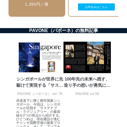
ベース等を取り扱う情報システムを使用する従業
1,280円／冊
者を識別・認証しています。
お申込みはこちら
外部からの不正アクセス等の防止
個人データを取り扱う機器等のオペレーティング
システムを最新の状態に保持しています。
PAVONE（パボーネ）の無料記事
個人データを取り扱う機器等にセキュリティ対策
ソフトウェア等を導入し、自動更新 機能等の活用
により、これを最新状態としています。
情報システムの使用に伴う漏洩等の防止
メール等により個人データの含まれるファイルを
送信する場合に、当該ファイルへのパスワードを
設定しています。
シンガポールが世界に先
100年先の未来へ残す、
個人情報保護マネジメントシステムの継続的改善
駆けて実現する「サステ
造り手の想いが勇気に変
ナブル・ラ...
わる美酒
当社は、内部監査及びマネジメントレビューの機会を通
PAVONE（パボーネ） vol. 78
PAVONE vol.50
じて、個人情報保護マネジメントシステムを継続的に改
赤道直下に輝く都市国家シン
善し、常に最良の状態を維持します。
ガポール。今回は、シンガポ
ールが目指す「サステナブ
ル・ラグジュアリー」の最前
苦情及び相談受付け窓口
線を2つの視点から紹介する。
ひとつめは、現在建設が進む
チャンギ国際空港の最新プロ
貴殿の個人情報及び当社の個人情報保護マネジメントシ
ジェクト。そして、アジアを