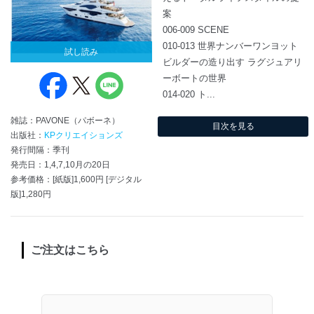
案
006-009 SCENE
010-013 世界ナンバーワンヨット
試し読み
ビルダーの造り出す ラグジュアリ
ーボートの世界
014-020 ト...
雑誌：PAVONE（パボーネ）
目次を見る
出版社：
KPクリエイションズ
発行間隔：季刊
発売日：1,4,7,10月の20日
参考価格：[紙版]1,600円 [デジタル
版]1,280円
ご注文はこちら