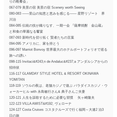
りの晩餐会」
067-079 美景の宿 美景の宿 Scenery worth Seeing
080-083 ――里山の知恵と恵みを感じる―― 星野リゾート 界
川治
084-085 伝統の技が織りなす、一期一会 『薩摩焼酎 金山蔵』
と和食の華麗なる饗宴
087-093 新時代を切り拓く 賢者たちの言葉
094-095 アメリカに、家を持とう
096-097 Marriot Bonvoy 世界最大のホテルポートフォリオで巡る
旅への誘い
098-115 Invitaci&#243;n de Andaluc&#237;a アンダルシアからの
招待状
116-117 GLAMDAY STYLE HOTEL & RESORT OKINAWA
YOMITAN
118-119 ソウルの夜は、老舗カジノで遊ぶ パラダイスカジノ・ウ
ォーカーヒル with 永島敏行さん& 典子さんご夫妻
120-121 人生を謳歌するために必要な習慣 矢ヶ崎隆夫
122-123 VILLA AMIST&#192; ヴェローナ
124-127 Costa Cruises コスタクルーズで行く福岡～大連2 泊3
日の旅