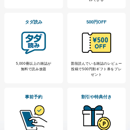
ー等にて公表する利用目的達成の
ため
※上記の利用目的のうちNo.1～5については保有個人デ
ータ（開示対象個人情報）の利用目的であり、下記4.の
タダ読み
500円OFF
開示等のご請求に対応させていただきます。
なお、6、7については、パートナー（提携企業）様又は
各SNS運営会社様にご請求いただきますようお願い致し
ます。
３．個人情報の第三者提供について
5,000冊以上の雑誌が
普段読んでいる雑誌のレビュー
当社は、取得した個人情報を適切に管理し､あらかじめ
無料で読み放題
投稿で
500円割ギフト券をプレ
本人の同意を得ることなく第三者に提供することはあり
ゼント
ません。ただし、次の場合は除きます。
法令に基づく場合
人の生命､身体または財産の保護のために必要がある
場合であって、本人の同意を得ることが困難であると
事前予約
割引や特典付き
き。
公衆衛生の向上または児童の健全な育成の推進のため
に特に必要がある場合であって、本人の同意を得るこ
とが困難である場合。
国の機関もしくは地方公共団体またはその委託を受け
た者が法令の定める事務を遂行することに対して協力