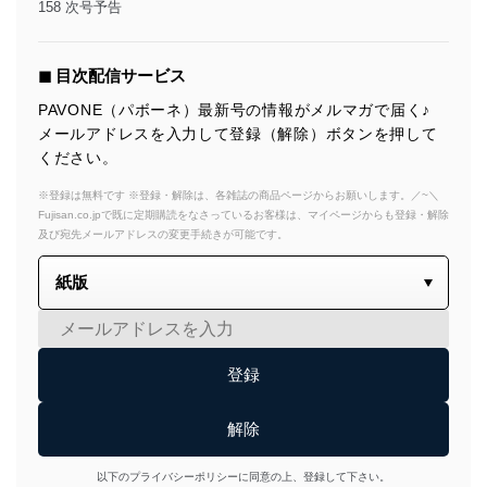
158 次号予告
◼︎ 目次配信サービス
PAVONE（パボーネ）最新号の情報がメルマガで届く♪
メールアドレスを入力して登録（解除）ボタンを押して
ください。
※登録は無料です ※登録・解除は、各雑誌の商品ページからお願いします。／~＼
Fujisan.co.jpで既に定期購読をなさっているお客様は、マイページからも登録・解除
及び宛先メールアドレスの変更手続きが可能です。
以下のプライバシーポリシーに同意の上、登録して下さい。