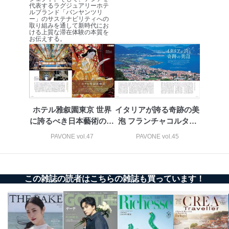
ステムに関するご相談及び苦情については以下までご連
代表するラグジュアリーホテ
ルブランド「バンヤンツリ
絡ください。
ー」のサステナビリティへの
適切、かつ迅速に対応させていただきます。
取り組みを通して新時代にお
ける上質な滞在体験の本質を
お伝えする。
株式会社富士山マガジンサービス 個人情報問い合わせ
係
TEL：0570-200-223
FAX：03-5459-7073
e-mail：
cs@fujisan.co.jp
改訂：2025年2月20日
制定：2005年4月1日
ホテル雅叙園東京 世界
イタリアが誇る奇跡の美
株式会社富士山マガジンサービス
に誇るべき日本藝術の至
泡 フランチャコルタと
代表取締役会長 西野 伸一郎
宝の数々
は
PAVONE vol.47
PAVONE vol.45
個人情報の取扱いについて
１．個人情報保護管理者
この雑誌の読者はこちらの雑誌も買っています！
当社は以下の個人情報保護管理者を設置し、個人情報保
護管理者の責任のもと、個人情報を取得・アクセス・利
用・提供・管理いたします。
東京都渋谷区南平台町16-11
株式会社富士山マガジンサービス