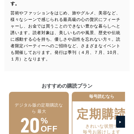
す。
措置を講じます。
芸術やファッションをはじめ、旅やグルメ、美容など、
法令遵守
様々なシーンで感じられる最高級の心の贅沢にフィーチ
ャーし、お金では買うことのできない豊かな暮らしへと
当社は、個人情報に関連する法令、国が定める指針及び
その他の規範を遵守します。また、当社の管理の仕組み
誘います。読者対象は、美しいものや風景、歴史や伝統
に、これらの法令及びその他の規範を常に適合させま
に感動する心を持ち、優しさや品性を忘れない方々。読
す。
者限定パーティーへのご招待など、さまざまなイベント
も開催しております。発行は季刊（４月、７月、10月、
個人情報の安全管理措置
１月）となります。
当社は、個人情報の正確性及び安全性を確保するため
に、下記セキュリティ対策をはじめとする安全対策を実
施し、個人情報の漏えい、滅失またはき損の防止及び是
正に努めます。
おすすめの購読プラン
アクセス制御
毎号読むなら
個人データを取り扱うことのできる機器及び当該
機器を取り扱う従業者を明確化し、 個人データへ
デジタル版の定期購読な
の不要なアクセスを防止しています。
定期購読
ら 最大
20
%
アクセス者の識別と認証
機器に標準装備されているユーザー制御機能（ユ
きれいな状態で
OFF
ーザーアカウント制御）により、個人情報データ
毎号お届けします