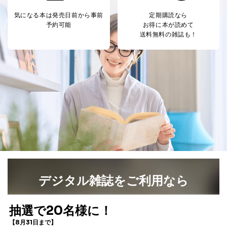
する必要がある場合であって、本人の同意を得ること
気になる本は
発売日前から事前
定期購読なら
により当該事務の遂行に支障を及ぼすおそれがあると
予約可能
お得に本が読めて
き。
送料無料の雑誌も！
上記２．の利用目的を実施するために守秘義務を結ん
だ企業に、業務の一部として個人情報の取扱いを委
託・提供する場合、その業務に必要な範囲で委託・提
供先企業に個人情報を開示することがあります。
委託・提供先企業は具体的には以下のような企業です
が、これらに限りません。
委託先：カスタマーサポート支援会社 、クレジッ
トカード決済などの決済代行・料金回収会社、広
告配信サービス会社
提供先：出版社、出版物発売元、卸売会社、販売
店など商品の供給者、梱包会社、配送会社、新聞
販売店などの梱包・配送・配達会社
４．開示対象個人情報の「開示」「訂正」等の請求につ
いて
デジタル雑誌をご利用なら
当社は、本人から、開示対象個人情報について利用目的
の通知を求められた場合には、遅滞なくこれに応じま
最新号〜バックナンバーまで7000冊以上の雑誌
（電子
す。ただし、以下①～④のいずれかに該当する場合は、
書籍）が無料で読み放題！
利用目的の通知を行なうことはできません。そのとき
タダ読みサービス
を楽しもう！
は、本人に遅滞無くその旨を通知するとともに、理由を