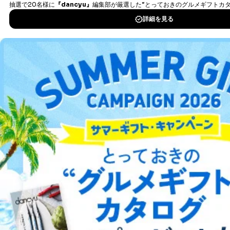
説明させていただきます。
DOWNLOAD FOR IOS
①利用目的を本人に通知し、又は公表することによって
本人又は第三者の生命、身体、財産その他の権利利益を
害するおそれがある場合
DOWNLOAD FOR ANDROID
②利用目的を本人に通知し、又は公表することによって
当該事業者の権利又は正当な利益を害するおそれがある
場合
ご利用方法はこちら
③国の機関又は地方公共団体が法令の定める事務を遂行
することに対して協力する必要がある場合であって、利
用目的を本人に通知し、又は公表することによって当該
事務の遂行に支障を及ぼすおそれがあるとき
④開示対象個人情報の利用目的が明らかな場合
総合案内
開示対象個人情報については、保有個人データの本人ま
アフィリエイト
採用情報
たはその代理人からの利用目的の通知、開示、変更等
（内容の訂正、追加または削除）、利用停止等（「利用
プレスリリース
お問い合わせ
の停止または消去」「第三者への提供の停止」）の求め
に対応させていただいております。 当社顧客の皆様の
個人情報は「マイページ」にログインしていただくこと
利用規約
プライバシーポリシー
特定商取引法に基づく表示
会社案内
出版社の皆様へ
で、訂正、追加、変更を行っていただくことが出来ま
投資家の皆様へ
サイトマップ
す。マイページをご利用いただけない方、その他の方に
つきましては、下記Aをご覧ください。 また、ご登録い