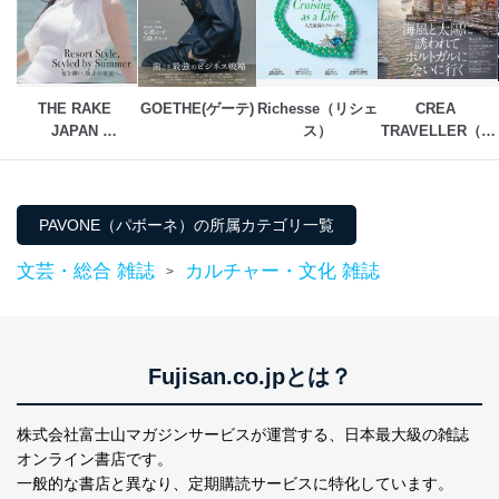
代表取締役会長 西野 伸一郎
個人情報保護管理者: 経営管理グループディレクター 前
田 嘉也
２．利用目的
THE RAKE 
GOETHE(ゲーテ)
Richesse（リシェ
CREA 
JAPAN 
ス）
TRAVELLER（ク
当社が取り扱う開示対象個人情報の利用目的は次のとお
EDITION（ザ・レ
レアトラベラー）
りです。
イク ジャパン・エ
ディション）
No
個人情報の種類
利用目的
購入商品の配送のため
PAVONE（パボーネ）の所属カテゴリ一覧
商品代金回収のため
ｅメール等による商品、サービ
文芸・総合 雑誌
カルチャー・文化 雑誌
>
ス、キャンペーン等の広告の案内
当社の定期購読サ
のため
1
ービス等をご利用
個人が特定できない形で取得した
の方の個人情報
閲覧履歴や購買履歴等の情報を分
析して、趣味・嗜好に
Fujisan.co.jpとは？
応じた新商品・サービスに関する
広告のため
当社にお問合わせ
お問い合わせ対応、トラブル対
株式会社富士山マガジンサービスが運営する、
日本最大級の雑誌
2
いただいた方の個
処、オペレーター教育など応対品
オンライン書店です。
人情報
質向上のため
一般的な書店と異なり、
定期購読サービスに特化しています。
カスタマーQ＆Aサイトの投稿内容