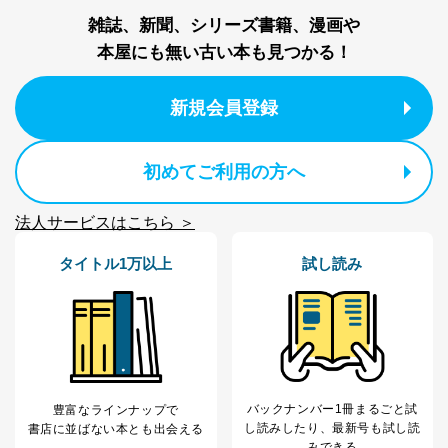
の確認のため
雑誌、新聞、シリーズ書籍、漫画や
ｅメール等によるカスタマーQ＆A
本屋にも無い古い本も見つかる！
当社カスタマーQ＆
サイトのサービス内容のご案内の
3
Aサービス利用者
ため
ｅメール等による商品、サービ
新規会員登録
ス、キャンペーン等の広告に関す
るご案内のため
採用応募者の方の
4
採用選考、ご連絡のため
初めてご利用の方へ
個人情報
当社の従業者の個
人事、総務などの雇用管理等のた
5
人情報
め
法人サービスはこちら ＞
パートナー（提携
購入商品配送のため
企業）からの委託
提携企業及びお客様がご購入され
タイトル1万以上
試し読み
により当社の
た商品の発売元企業からのｅメー
6
定期購読サービス
ル等による商品、
等をご利用の方の
サービス、キャンペーン等の広告
個人情報
に関するご案内のため
当社のサービス利用状況の把握お
よびその分析のため
お問い合わせ対応、トラブル対
SNS公式アカウン
処、オペレーター教育など応対品
バックナンバー1冊まるごと試
7
トに登録された方
豊富なラインナップで
質向上のため
し読み
したり、最新号も試し読
の個人情報
書店に並ばない本とも出会える
その他当社のプライバシーポリシ
みできる