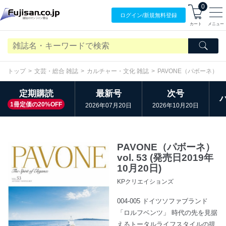
0
ログイン/
新規無料
登録
カート
メニュー
トップ
文芸・総合 雑誌
カルチャー・文化 雑誌
PAVONE（パボーネ）
定期購読
最新号
次号
1冊定価の20%OFF
2026年07月20日
2026年10月20日
PAVONE（パボーネ）
vol. 53 (発売日2019年
10月20日)
KPクリエイションズ
004-005 ドイツソファブランド
「ロルフベンツ」 時代の先を見据
えるトータルライフスタイルの提