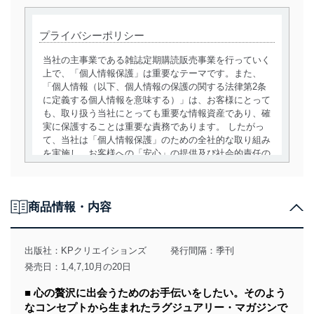
プライバシーポリシー
当社の主事業である雑誌定期購読販売事業を行っていく
上で、「個人情報保護」は重要なテーマです。また、
「個人情報（以下、個人情報の保護の関する法律第2条
に定義する個人情報を意味する）」は、お客様にとって
も、取り扱う当社にとっても重要な情報資産であり、確
実に保護することは重要な責務であります。 したがっ
て、当社は「個人情報保護」のための全社的な取り組み
を実施し、お客様への「安心」の提供及び社会的責任の
責務を果たすことを確実にいたします。
個人情報の取得・利用・提供について
商品情報・内容
当社は、個人情報の取得・利用・提供に際して、その利
用目的を明確にし、本人の同意を得たうえで利用目的の
達成に必要な範囲内で適法かつ公正な手段によって取
出版社：
KPクリエイションズ
発行間隔：季刊
得・利用・提供を行います。また、当社が保有している
発売日：1,4,7,10月の20日
個人情報は、同意を得ずに目的外利用、第三者への提
供・開示は行いません。当社においてはこれらの取り組
■ 心の贅沢に出会うためのお手伝いをしたい。そのよう
みを確実にするため、従業者等の教育を徹底してまいり
なコンセプトから生まれたラグジュアリー・マガジンで
ます。また、目的外利用を行わないために、適切な管理