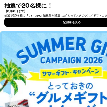
最新号〜バックナンバーまで7000冊以上の雑誌
（電子
す。ただし、以下①～④のいずれかに該当する場合は、
書籍）が無料で読み放題！
利用目的の通知を行なうことはできません。そのとき
タダ読みサービス
を楽しもう！
は、本人に遅滞無くその旨を通知するとともに、理由を
説明させていただきます。
DOWNLOAD FOR IOS
①利用目的を本人に通知し、又は公表することによって
本人又は第三者の生命、身体、財産その他の権利利益を
害するおそれがある場合
DOWNLOAD FOR ANDROID
②利用目的を本人に通知し、又は公表することによって
当該事業者の権利又は正当な利益を害するおそれがある
場合
ご利用方法はこちら
③国の機関又は地方公共団体が法令の定める事務を遂行
することに対して協力する必要がある場合であって、利
用目的を本人に通知し、又は公表することによって当該
事務の遂行に支障を及ぼすおそれがあるとき
④開示対象個人情報の利用目的が明らかな場合
総合案内
開示対象個人情報については、保有個人データの本人ま
アフィリエイト
採用情報
たはその代理人からの利用目的の通知、開示、変更等
（内容の訂正、追加または削除）、利用停止等（「利用
プレスリリース
お問い合わせ
の停止または消去」「第三者への提供の停止」）の求め
に対応させていただいております。 当社顧客の皆様の
個人情報は「マイページ」にログインしていただくこと
利用規約
プライバシーポリシー
特定商取引法に基づく表示
会社案内
出版社の皆様へ