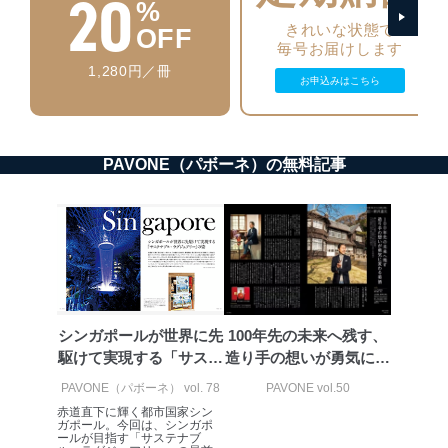
20
%
アクセス者の識別と認証
機器に標準装備されているユーザー制御機能（ユ
きれいな状態で
OFF
ーザーアカウント制御）により、個人情報データ
毎号お届けします
ベース等を取り扱う情報システムを使用する従業
1,280円／冊
者を識別・認証しています。
お申込みはこちら
外部からの不正アクセス等の防止
個人データを取り扱う機器等のオペレーティング
システムを最新の状態に保持しています。
PAVONE（パボーネ）の無料記事
個人データを取り扱う機器等にセキュリティ対策
ソフトウェア等を導入し、自動更新 機能等の活用
により、これを最新状態としています。
情報システムの使用に伴う漏洩等の防止
メール等により個人データの含まれるファイルを
送信する場合に、当該ファイルへのパスワードを
設定しています。
シンガポールが世界に先
100年先の未来へ残す、
個人情報保護マネジメントシステムの継続的改善
駆けて実現する「サステ
造り手の想いが勇気に変
ナブル・ラ...
わる美酒
当社は、内部監査及びマネジメントレビューの機会を通
PAVONE（パボーネ） vol. 78
PAVONE vol.50
じて、個人情報保護マネジメントシステムを継続的に改
赤道直下に輝く都市国家シン
善し、常に最良の状態を維持します。
ガポール。今回は、シンガポ
ールが目指す「サステナブ