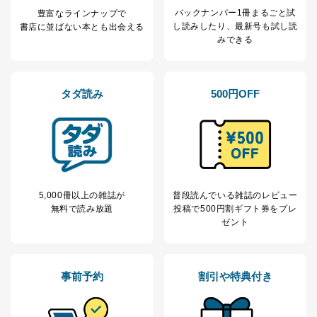
SNS公式アカウン
処、オペレーター教育など応対品
バックナンバー1冊まるごと試
7
トに登録された方
豊富なラインナップで
質向上のため
し読み
したり、最新号も試し読
の個人情報
書店に並ばない本とも出会える
その他当社のプライバシーポリシ
みできる
ー等にて公表する利用目的達成の
ため
※上記の利用目的のうちNo.1～5については保有個人デ
ータ（開示対象個人情報）の利用目的であり、下記4.の
タダ読み
500円OFF
開示等のご請求に対応させていただきます。
なお、6、7については、パートナー（提携企業）様又は
各SNS運営会社様にご請求いただきますようお願い致し
ます。
３．個人情報の第三者提供について
5,000冊以上の雑誌が
普段読んでいる雑誌のレビュー
当社は、取得した個人情報を適切に管理し､あらかじめ
無料で読み放題
投稿で
500円割ギフト券をプレ
本人の同意を得ることなく第三者に提供することはあり
ゼント
ません。ただし、次の場合は除きます。
法令に基づく場合
人の生命､身体または財産の保護のために必要がある
場合であって、本人の同意を得ることが困難であると
事前予約
割引や特典付き
き。
公衆衛生の向上または児童の健全な育成の推進のため
に特に必要がある場合であって、本人の同意を得るこ