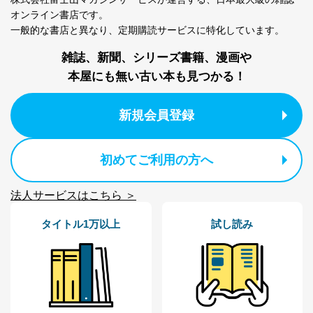
2
いただいた方の個
処、オペレーター教育など応対品
オンライン書店です。
人情報
質向上のため
一般的な書店と異なり、
定期購読サービスに特化しています。
カスタマーQ＆Aサイトの投稿内容
の確認のため
雑誌、新聞、シリーズ書籍、漫画や
ｅメール等によるカスタマーQ＆A
本屋にも無い古い本も見つかる！
当社カスタマーQ＆
サイトのサービス内容のご案内の
3
Aサービス利用者
ため
ｅメール等による商品、サービ
新規会員登録
ス、キャンペーン等の広告に関す
るご案内のため
採用応募者の方の
4
採用選考、ご連絡のため
初めてご利用の方へ
個人情報
当社の従業者の個
人事、総務などの雇用管理等のた
5
人情報
め
法人サービスはこちら ＞
パートナー（提携
購入商品配送のため
企業）からの委託
提携企業及びお客様がご購入され
タイトル1万以上
試し読み
により当社の
た商品の発売元企業からのｅメー
6
定期購読サービス
ル等による商品、
等をご利用の方の
サービス、キャンペーン等の広告
個人情報
に関するご案内のため
当社のサービス利用状況の把握お
よびその分析のため
お問い合わせ対応、トラブル対