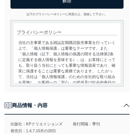
以下のプライバシーポリシーに同意の上、登録して下さい。
プライバシーポリシー
当社の主事業である雑誌定期購読販売事業を行っていく
上で、「個人情報保護」は重要なテーマです。また、
「個人情報（以下、個人情報の保護の関する法律第2条
に定義する個人情報を意味する）」は、お客様にとって
も、取り扱う当社にとっても重要な情報資産であり、確
実に保護することは重要な責務であります。 したがっ
て、当社は「個人情報保護」のための全社的な取り組み
を実施し、お客様への「安心」の提供及び社会的責任の
責務を果たすことを確実にいたします。
個人情報の取得・利用・提供について
商品情報・内容
当社は、個人情報の取得・利用・提供に際して、その利
用目的を明確にし、本人の同意を得たうえで利用目的の
達成に必要な範囲内で適法かつ公正な手段によって取
出版社：
KPクリエイションズ
発行間隔：季刊
得・利用・提供を行います。また、当社が保有している
発売日：1,4,7,10月の20日
個人情報は、同意を得ずに目的外利用、第三者への提