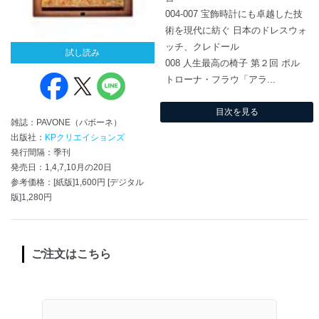
004-007 宝飾時計にも卓越した技
術を現代に紡ぐ 日本のドレスウォ
ッチ、クレドール
試し読み
008 人生最高の椅子 第２回 ポル
トローナ・フラウ「アラ...
目次を見る
雑誌：PAVONE（パボーネ）
出版社：
KPクリエイションズ
発行間隔：季刊
発売日：1,4,7,10月の20日
参考価格：[紙版]1,600円 [デジタル
版]1,280円
ご注文はこちら