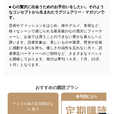
供・開示は行いません。当社においてはこれらの取り組
■ 心の贅沢に出会うためのお手伝いをしたい。そのよう
みを確実にするため、従業者等の教育を徹底してまいり
なコンセプトから生まれたラグジュアリー・マガジンで
ます。また、目的外利用を行わないために、適切な管理
す。
措置を講じます。
芸術やファッションをはじめ、旅やグルメ、美容など、
法令遵守
様々なシーンで感じられる最高級の心の贅沢にフィーチ
ャーし、お金では買うことのできない豊かな暮らしへと
当社は、個人情報に関連する法令、国が定める指針及び
その他の規範を遵守します。また、当社の管理の仕組み
誘います。読者対象は、美しいものや風景、歴史や伝統
に、これらの法令及びその他の規範を常に適合させま
に感動する心を持ち、優しさや品性を忘れない方々。読
す。
者限定パーティーへのご招待など、さまざまなイベント
も開催しております。発行は季刊（４月、７月、10月、
個人情報の安全管理措置
１月）となります。
当社は、個人情報の正確性及び安全性を確保するため
に、下記セキュリティ対策をはじめとする安全対策を実
施し、個人情報の漏えい、滅失またはき損の防止及び是
正に努めます。
おすすめの購読プラン
アクセス制御
毎号読むなら
個人データを取り扱うことのできる機器及び当該
機器を取り扱う従業者を明確化し、 個人データへ
デジタル版の定期購読な
の不要なアクセスを防止しています。
定期購読
ら 最大