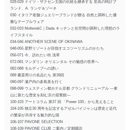
028-029 ドイツ・ザクセン王国の伝統を継承する 至高の時計ブ
ランド、A. ランゲ＆ゾーネ
030 イタリア老舗ジュエリーブランドが贈る 自然と調和した優
雅なテーブルウェア
032-033 Molteni&C｜Dada キッチンと住空間が調和した理想のラ
イフスタイル
034-046 ANOTHER SCENE OF OKINAWA
048-055 星野リゾートが目指すエコツーリズムのかたち
056-071 今、訪れたい街 浅草
072-081 マンダリン オリエンタル その魅惑の世界へ
082-088 モルディブへの誘い
089 書斎周りの名品たち 第39回
090-097 瀬戸内の多島美を行く
098-099 ウェスティン都ホテル京都 グランドリニューアル ―東
山に新たな歴史を刻む京の迎賓館―
100-103 アートコラム 第37 回 「Power 100」から見えること
104-105 独立30 周年を記念するアゼルバイジャンは歴史と近代
の繁栄が共存する魅力的な国
106-107 PAVONE SELECTION
108-109 PAVONE CLUB ご案内／定期購読