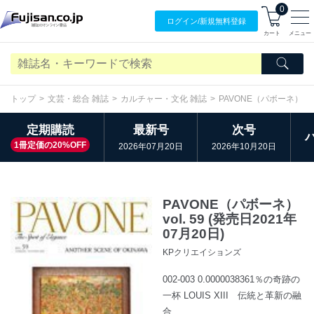
0
ログイン/
新規無料
登録
カート
メニュー
トップ
文芸・総合 雑誌
カルチャー・文化 雑誌
PAVONE（パボーネ）
定期購読
最新号
次号
1冊定価の20%OFF
2026年07月20日
2026年10月20日
PAVONE（パボーネ）
vol. 59 (発売日2021年
07月20日)
KPクリエイションズ
002-003 0.0000038361％の奇跡の
一杯 LOUIS XIII 伝統と革新の融
合