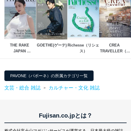
東京都渋谷区南平台町16-11
株式会社富士山マガジンサービス
代表取締役会長 西野 伸一郎
個人情報保護管理者: 経営管理グループディレクター 前
田 嘉也
２．利用目的
THE RAKE 
GOETHE(ゲーテ)
Richesse（リシェ
CREA 
JAPAN 
ス）
TRAVELLER（ク
当社が取り扱う開示対象個人情報の利用目的は次のとお
EDITION（ザ・レ
レアトラベラー）
りです。
イク ジャパン・エ
ディション）
No
個人情報の種類
利用目的
購入商品の配送のため
PAVONE（パボーネ）の所属カテゴリ一覧
商品代金回収のため
ｅメール等による商品、サービ
文芸・総合 雑誌
カルチャー・文化 雑誌
>
ス、キャンペーン等の広告の案内
当社の定期購読サ
のため
1
ービス等をご利用
個人が特定できない形で取得した
の方の個人情報
閲覧履歴や購買履歴等の情報を分
析して、趣味・嗜好に
Fujisan.co.jpとは？
応じた新商品・サービスに関する
広告のため
当社にお問合わせ
お問い合わせ対応、トラブル対
株式会社富士山マガジンサービスが運営する、
日本最大級の雑誌