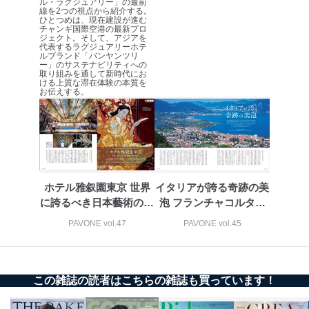
ル・ラグジュアリー」の最前
苦情及び相談受付け窓口
線を2つの視点から紹介する。
ひとつめは、現在建設が進む
チャンギ国際空港の最新プロ
貴殿の個人情報及び当社の個人情報保護マネジメントシ
ジェクト。そして、アジアを
ステムに関するご相談及び苦情については以下までご連
代表するラグジュアリーホテ
ルブランド「バンヤンツリ
絡ください。
ー」のサステナビリティへの
適切、かつ迅速に対応させていただきます。
取り組みを通して新時代にお
ける上質な滞在体験の本質を
お伝えする。
株式会社富士山マガジンサービス 個人情報問い合わせ
係
TEL：0570-200-223
FAX：03-5459-7073
e-mail：
cs@fujisan.co.jp
改訂：2025年2月20日
制定：2005年4月1日
ホテル雅叙園東京 世界
イタリアが誇る奇跡の美
株式会社富士山マガジンサービス
に誇るべき日本藝術の至
泡 フランチャコルタと
代表取締役会長 西野 伸一郎
宝の数々
は
PAVONE vol.47
PAVONE vol.45
個人情報の取扱いについて
１．個人情報保護管理者
この雑誌の読者はこちらの雑誌も買っています！
当社は以下の個人情報保護管理者を設置し、個人情報保
護管理者の責任のもと、個人情報を取得・アクセス・利
用・提供・管理いたします。