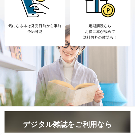
とが困難である場合。
国の機関もしくは地方公共団体またはその委託を受け
た者が法令の定める事務を遂行することに対して協力
する必要がある場合であって、本人の同意を得ること
気になる本は
発売日前から事前
定期購読なら
により当該事務の遂行に支障を及ぼすおそれがあると
予約可能
お得に本が読めて
き。
送料無料の雑誌も！
上記２．の利用目的を実施するために守秘義務を結ん
だ企業に、業務の一部として個人情報の取扱いを委
託・提供する場合、その業務に必要な範囲で委託・提
供先企業に個人情報を開示することがあります。
委託・提供先企業は具体的には以下のような企業です
が、これらに限りません。
委託先：カスタマーサポート支援会社 、クレジッ
トカード決済などの決済代行・料金回収会社、広
告配信サービス会社
提供先：出版社、出版物発売元、卸売会社、販売
店など商品の供給者、梱包会社、配送会社、新聞
販売店などの梱包・配送・配達会社
４．開示対象個人情報の「開示」「訂正」等の請求につ
いて
デジタル雑誌をご利用なら
当社は、本人から、開示対象個人情報について利用目的
の通知を求められた場合には、遅滞なくこれに応じま