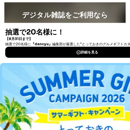
デジタル雑誌をご利用なら
最新号〜バックナンバーまで7000冊以上の雑誌
（電子
書籍）が無料で読み放題！
タダ読みサービス
を楽しもう！
DOWNLOAD FOR IOS
DOWNLOAD FOR ANDROID
ご利用方法はこちら
総合案内
アフィリエイト
採用情報