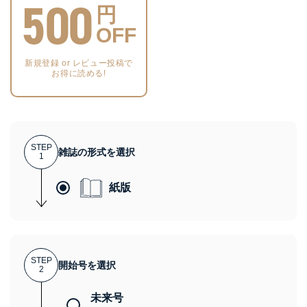
500
円
OFF
新規登録 or レビュー投稿で
お得に読める!
STEP
雑誌の形式を選択
1
紙版
STEP
開始号を選択
2
未来号