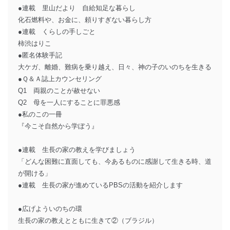
●連載 里山だより 自給知足な暮らし
化石燃料や、お金に、頼りすぎない暮らし方
●連載 くらしの手しごと
柿渋はりこ
●匿名体験手記
大ケガ、離婚、難病を乗り越え、日々、神の子のいのちを生きる
●Ｑ＆Ａ誌上カウンセリング
Q1 両親のことが赦せない
Q2 母を一人にすることに罪悪感
●私のこの一冊
『今こそ自然から学ぼう』
●連載 生長の家の教えを学びましょう
「どんな困難に直面しても、今あるものに感謝して生きる時、道
が開ける」
●連載 生長の家が進めているPBSの活動を紹介します
●広げよういのちの環
生長の家の教えとともに生きて②（ブラジル）