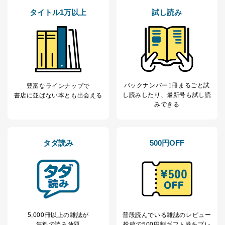
用・提供・管理いたします。
タイトル1万以上
試し読み
東京都渋谷区南平台町16-11
株式会社富士山マガジンサービス
代表取締役会長 西野 伸一郎
個人情報保護管理者: 経営管理グループディレクター 前
田 嘉也
２．利用目的
バックナンバー1冊まるごと試
豊富なラインナップで
し読み
したり、最新号も試し読
書店に並ばない本とも出会える
当社が取り扱う開示対象個人情報の利用目的は次のとお
みできる
りです。
No
個人情報の種類
利用目的
購入商品の配送のため
タダ読み
500円OFF
商品代金回収のため
ｅメール等による商品、サービ
ス、キャンペーン等の広告の案内
当社の定期購読サ
のため
1
ービス等をご利用
個人が特定できない形で取得した
の方の個人情報
閲覧履歴や購買履歴等の情報を分
析して、趣味・嗜好に
応じた新商品・サービスに関する
5,000冊以上の雑誌が
普段読んでいる雑誌のレビュー
広告のため
無料で読み放題
投稿で
500円割ギフト券をプレ