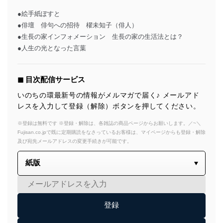
●絵手紙ぽすと
●俳壇 俳句への招待 櫂未知子（俳人）
●生長の家インフォメーション 生長の家の生活法とは？
●人生の光となった言葉
◼︎ 目次配信サービス
いのちの環最新号の情報がメルマガで届く♪ メールアド
レスを入力して登録（解除）ボタンを押してください。
※登録は無料です ※登録・解除は、各雑誌の商品ページからお願いします。／~＼
Fujisan.co.jpで既に定期購読をなさっているお客様は、マイページからも登録・解除
及び宛先メールアドレスの変更手続きが可能です。