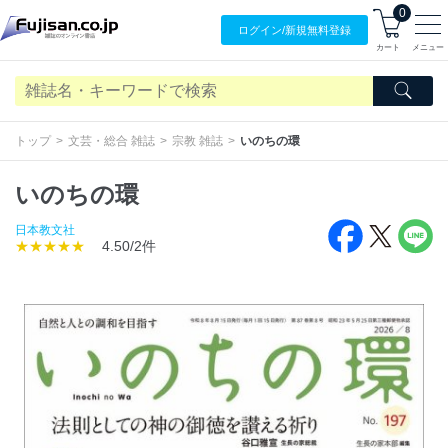
0
ログイン/
新規無料
登録
カート
メニュー
トップ
文芸・総合 雑誌
宗教 雑誌
いのちの環
いのちの環
日本教文社
★★★★★
4.50/2件