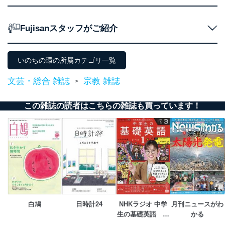
アクセス者の識別と認証
機器に標準装備されているユーザー制御機能（ユ
Fujisanスタッフがご紹介
ーザーアカウント制御）により、個人情報データ
ベース等を取り扱う情報システムを使用する従業
者を識別・認証しています。
いのちの環の所属カテゴリ一覧
外部からの不正アクセス等の防止
個人データを取り扱う機器等のオペレーティング
文芸・総合 雑誌
宗教 雑誌
>
システムを最新の状態に保持しています。
個人データを取り扱う機器等にセキュリティ対策
ソフトウェア等を導入し、自動更新 機能等の活用
この雑誌の読者はこちらの雑誌も買っています！
により、これを最新状態としています。
情報システムの使用に伴う漏洩等の防止
メール等により個人データの含まれるファイルを
送信する場合に、当該ファイルへのパスワードを
設定しています。
個人情報保護マネジメントシステムの継続的改善
当社は、内部監査及びマネジメントレビューの機会を通
白鳩
日時計24
NHKラジオ 中学
月刊ニュースがわ
じて、個人情報保護マネジメントシステムを継続的に改
生の基礎英語　レ
かる
善し、常に最良の状態を維持します。
ベル１