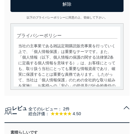
以下のプライバシーポリシーに同意の上、登録して下さい。
プライバシーポリシー
当社の主事業である雑誌定期購読販売事業を行っていく
上で、「個人情報保護」は重要なテーマです。また、
「個人情報（以下、個人情報の保護の関する法律第2条
に定義する個人情報を意味する）」は、お客様にとって
も、取り扱う当社にとっても重要な情報資産であり、確
実に保護することは重要な責務であります。 したがっ
て、当社は「個人情報保護」のための全社的な取り組み
を実施し、お客様への「安心」の提供及び社会的責任の
責務を果たすことを確実にいたします。
個人情報の取得・利用・提供について
レビュ
全てのレビュー：
2件
当社は、個人情報の取得・利用・提供に際して、その利
ー
総合評価：
★★★★★
4.50
用目的を明確にし、本人の同意を得たうえで利用目的の
達成に必要な範囲内で適法かつ公正な手段によって取
得・利用・提供を行います。また、当社が保有している
素晴らしいです