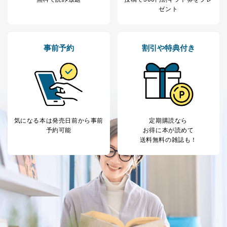
当社にお問合わせ
お問い合わせ対応、トラブル対
ゼント
2
いただいた方の個
処、オペレーター教育など応対品
人情報
質向上のため
カスタマーQ＆Aサイトの投稿内容
の確認のため
事前予約
割引や特典付き
ｅメール等によるカスタマーQ＆A
当社カスタマーQ＆
サイトのサービス内容のご案内の
3
Aサービス利用者
ため
ｅメール等による商品、サービ
ス、キャンペーン等の広告に関す
るご案内のため
採用応募者の方の
4
採用選考、ご連絡のため
個人情報
気になる本は
発売日前から事前
定期購読なら
予約可能
お得に本が読めて
当社の従業者の個
人事、総務などの雇用管理等のた
5
送料無料の雑誌も！
人情報
め
パートナー（提携
購入商品配送のため
企業）からの委託
提携企業及びお客様がご購入され
により当社の
た商品の発売元企業からのｅメー
6
定期購読サービス
ル等による商品、
等をご利用の方の
サービス、キャンペーン等の広告
個人情報
に関するご案内のため
当社のサービス利用状況の把握お
よびその分析のため