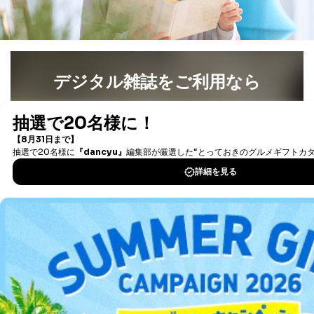
お問い合わせ対応、トラブル対
SNS公式アカウン
処、オペレーター教育など応対品
7
トに登録された方
質向上のため
の個人情報
その他当社のプライバシーポリシ
ー等にて公表する利用目的達成の
ため
デジタル雑誌をご利用なら
※上記の利用目的のうちNo.1～5については保有個人デ
ータ（開示対象個人情報）の利用目的であり、下記4.の
最新号〜バックナンバーまで7000冊以上の雑誌
（電子
開示等のご請求に対応させていただきます。
書籍）が無料で読み放題！
なお、6、7については、パートナー（提携企業）様又は
タダ読みサービス
を楽しもう！
各SNS運営会社様にご請求いただきますようお願い致し
ます。
DOWNLOAD FOR IOS
３．個人情報の第三者提供について
当社は、取得した個人情報を適切に管理し､あらかじめ
DOWNLOAD FOR ANDROID
本人の同意を得ることなく第三者に提供することはあり
ません。ただし、次の場合は除きます。
法令に基づく場合
ご利用方法はこちら
人の生命､身体または財産の保護のために必要がある
場合であって、本人の同意を得ることが困難であると
き。
公衆衛生の向上または児童の健全な育成の推進のため