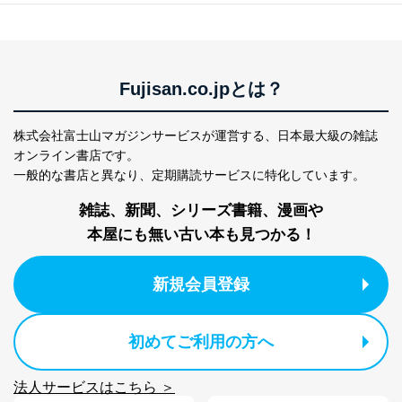
苦情及び相談受付け窓口
貴殿の個人情報及び当社の個人情報保護マネジメントシ
ステムに関するご相談及び苦情については以下までご連
絡ください。
Fujisan.co.jpとは？
適切、かつ迅速に対応させていただきます。
株式会社富士山マガジンサービス 個人情報問い合わせ
株式会社富士山マガジンサービスが運営する、
日本最大級の雑誌
係
オンライン書店です。
TEL：0570-200-223
一般的な書店と異なり、
定期購読サービスに特化しています。
FAX：03-5459-7073
e-mail：
cs@fujisan.co.jp
雑誌、新聞、シリーズ書籍、漫画や
改訂：2025年2月20日
本屋にも無い古い本も見つかる！
制定：2005年4月1日
株式会社富士山マガジンサービス
代表取締役会長 西野 伸一郎
新規会員登録
個人情報の取扱いについて
初めてご利用の方へ
１．個人情報保護管理者
当社は以下の個人情報保護管理者を設置し、個人情報保
法人サービスはこちら ＞
護管理者の責任のもと、個人情報を取得・アクセス・利