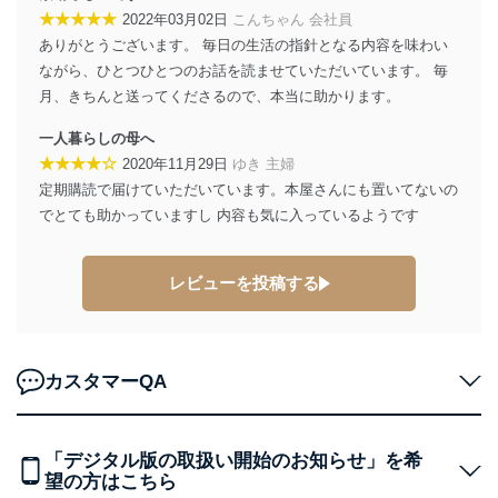
個人情報は、同意を得ずに目的外利用、第三者への提
★★★★★
2022年03月02日
こんちゃん 会社員
供・開示は行いません。当社においてはこれらの取り組
ありがとうございます。 毎日の生活の指針となる内容を味わい
みを確実にするため、従業者等の教育を徹底してまいり
ます。また、目的外利用を行わないために、適切な管理
ながら、ひとつひとつのお話を読ませていただいています。 毎
措置を講じます。
月、きちんと送ってくださるので、本当に助かります。
法令遵守
一人暮らしの母へ
★★★★☆
2020年11月29日
ゆき 主婦
当社は、個人情報に関連する法令、国が定める指針及び
定期購読で届けていただいています。本屋さんにも置いてないの
その他の規範を遵守します。また、当社の管理の仕組み
に、これらの法令及びその他の規範を常に適合させま
でとても助かっていますし 内容も気に入っているようです
す。
個人情報の安全管理措置
レビューを投稿する
当社は、個人情報の正確性及び安全性を確保するため
に、下記セキュリティ対策をはじめとする安全対策を実
施し、個人情報の漏えい、滅失またはき損の防止及び是
カスタマーQA
正に努めます。
アクセス制御
個人データを取り扱うことのできる機器及び当該
機器を取り扱う従業者を明確化し、 個人データへ
「デジタル版の取扱い開始のお知らせ」を希
の不要なアクセスを防止しています。
望の方はこちら