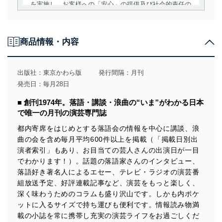
を実施し、お客様への「安心」の提供及び社会的責任の
責務を果たすことを確実にいたします。
個人情報の取得・利用・提供について
商品情報・内容
当社は、個人情報の取得・利用・提供に際して、その利
用目的を明確にし、本人の同意を得たうえで利用目的の
達成に必要な範囲内で適法かつ公正な手段によって取
出版社：
東京かわら版
発行間隔：月刊
得・利用・提供を行います。また、当社が保有している
発売日：毎月28日
個人情報は、同意を得ずに目的外利用、第三者への提
供・開示は行いません。当社においてはこれらの取り組
■ 創刊1974年。落語・講談・浪曲の“いま”がわかる日本
みを確実にするため、従業者等の教育を徹底してまいり
で唯一の月刊の演芸専門誌
ます。また、目的外利用を行わないために、適切な管理
措置を講じます。
都内寄席をはじめとする落語会の情報を中心に講談、浪
曲の会を含め毎月平均600件以上を掲載（「掲載日別出
法令遵守
演者索引」もあり、お目当ての芸人さんの出演日が一目
当社は、個人情報に関連する法令、国が定める指針及び
でわかります！）。話題の落語家さんのインタビュー、
その他の規範を遵守します。また、当社の管理の仕組み
落語好き著名人によるエセー、テレビ・ラジオの演芸番
に、これらの法令及びその他の規範を常に適合させま
組放送予定、好評連載記事など、演芸をもっと楽しく、
す。
深く味わうためのコラムも盛り沢山です。しかも内ポケ
ットに入るサイズで持ち運びも便利です。情報読み物満
個人情報の安全管理措置
載の小誌を常に携帯し充実の演芸ライフをお過ごしくだ