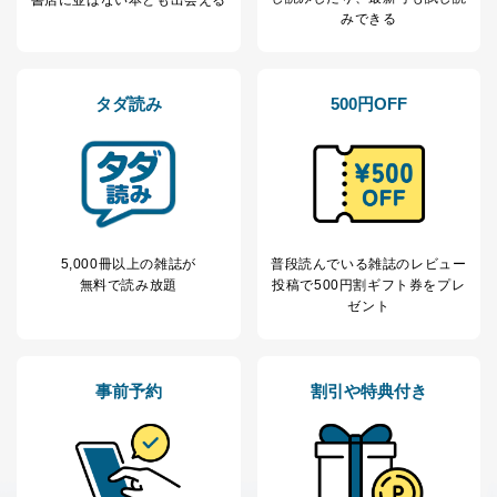
商品代金回収のため
みできる
ｅメール等による商品、サービ
ス、キャンペーン等の広告の案内
当社の定期購読サ
のため
1
ービス等をご利用
個人が特定できない形で取得した
の方の個人情報
タダ読み
500円OFF
閲覧履歴や購買履歴等の情報を分
析して、趣味・嗜好に
応じた新商品・サービスに関する
広告のため
当社にお問合わせ
お問い合わせ対応、トラブル対
2
いただいた方の個
処、オペレーター教育など応対品
人情報
質向上のため
カスタマーQ＆Aサイトの投稿内容
5,000冊以上の雑誌が
普段読んでいる雑誌のレビュー
の確認のため
無料で読み放題
投稿で
500円割ギフト券をプレ
ｅメール等によるカスタマーQ＆A
ゼント
当社カスタマーQ＆
サイトのサービス内容のご案内の
3
Aサービス利用者
ため
ｅメール等による商品、サービ
ス、キャンペーン等の広告に関す
事前予約
割引や特典付き
るご案内のため
採用応募者の方の
4
採用選考、ご連絡のため
個人情報
当社の従業者の個
人事、総務などの雇用管理等のた
5
人情報
め