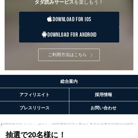
タダ読みサービス
を楽しもう！
当社は、取得した個人情報を適切に管理し､あらかじめ
本人の同意を得ることなく第三者に提供することはあり
ません。ただし、次の場合は除きます。
DOWNLOAD FOR IOS
法令に基づく場合
人の生命､身体または財産の保護のために必要がある
DOWNLOAD FOR ANDROID
場合であって、本人の同意を得ることが困難であると
き。
公衆衛生の向上または児童の健全な育成の推進のため
に特に必要がある場合であって、本人の同意を得るこ
ご利用方法はこちら
とが困難である場合。
国の機関もしくは地方公共団体またはその委託を受け
た者が法令の定める事務を遂行することに対して協力
する必要がある場合であって、本人の同意を得ること
総合案内
により当該事務の遂行に支障を及ぼすおそれがあると
き。
アフィリエイト
採用情報
上記２．の利用目的を実施するために守秘義務を結ん
だ企業に、業務の一部として個人情報の取扱いを委
託・提供する場合、その業務に必要な範囲で委託・提
プレスリリース
お問い合わせ
供先企業に個人情報を開示することがあります。
委託・提供先企業は具体的には以下のような企業です
が、これらに限りません。
利用規約
プライバシーポリシー
特定商取引法に基づく表示
会社案内
出版社の皆様へ
投資家の皆様へ
サイトマップ
委託先：カスタマーサポート支援会社 、クレジッ
トカード決済などの決済代行・料金回収会社、広