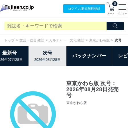
0
ログイン/
新規無料
登録
カート
メニュー
トップ
文芸・総合 雑誌
カルチャー・文化 雑誌
東京かわら版
次号
最新号
次号
バックナンバー
レビ
026年07月28日
2026年08月28日
東京かわら版 次号：
2026年08月28日発売
号
東京かわら版