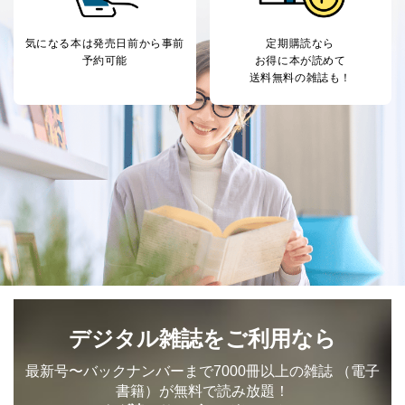
パートナー（提携
購入商品配送のため
企業）からの委託
提携企業及びお客様がご購入され
気になる本は
発売日前から事前
定期購読なら
により当社の
た商品の発売元企業からのｅメー
6
予約可能
お得に本が読めて
定期購読サービス
ル等による商品、
送料無料の雑誌も！
等をご利用の方の
サービス、キャンペーン等の広告
個人情報
に関するご案内のため
当社のサービス利用状況の把握お
よびその分析のため
お問い合わせ対応、トラブル対
SNS公式アカウン
処、オペレーター教育など応対品
7
トに登録された方
質向上のため
の個人情報
その他当社のプライバシーポリシ
ー等にて公表する利用目的達成の
ため
※上記の利用目的のうちNo.1～5については保有個人デ
ータ（開示対象個人情報）の利用目的であり、下記4.の
開示等のご請求に対応させていただきます。
なお、6、7については、パートナー（提携企業）様又は
各SNS運営会社様にご請求いただきますようお願い致し
デジタル雑誌をご利用なら
ます。
最新号〜バックナンバーまで7000冊以上の雑誌
（電子
３．個人情報の第三者提供について
書籍）が無料で読み放題！