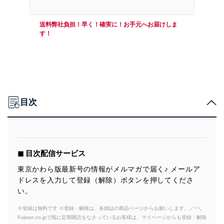
送料弊社負担！早く！確実に！お手元へお届けしま
す！
目次
◼︎ 目次配信サービス
東京かわら版最新号の情報がメルマガで届く♪ メールア
ドレスを入力して登録（解除）ボタンを押してくださ
い。
※登録は無料です ※登録・解除は、各雑誌の商品ページからお願いします。／~＼
Fujisan.co.jpで既に定期購読をなさっているお客様は、マイページからも登録・解除