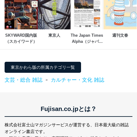
メール等により個人データの含まれるファイルを
送信する場合に、当該ファイルへのパスワードを
設定しています。
個人情報保護マネジメントシステムの継続的改善
当社は、内部監査及びマネジメントレビューの機会を通
SKYWARD国内版
東京人
The Japan Times 
週刊文春
じて、個人情報保護マネジメントシステムを継続的に改
（スカイワード）
Alpha（ジャパン
善し、常に最良の状態を維持します。
タイムズアルフ
ァ）
苦情及び相談受付け窓口
東京かわら版の所属カテゴリ一覧
貴殿の個人情報及び当社の個人情報保護マネジメントシ
ステムに関するご相談及び苦情については以下までご連
文芸・総合 雑誌
カルチャー・文化 雑誌
絡ください。
>
適切、かつ迅速に対応させていただきます。
株式会社富士山マガジンサービス 個人情報問い合わせ
係
Fujisan.co.jpとは？
TEL：0570-200-223
FAX：03-5459-7073
e-mail：
cs@fujisan.co.jp
株式会社富士山マガジンサービスが運営する、
日本最大級の雑誌
改訂：2025年2月20日
オンライン書店です。
制定：2005年4月1日