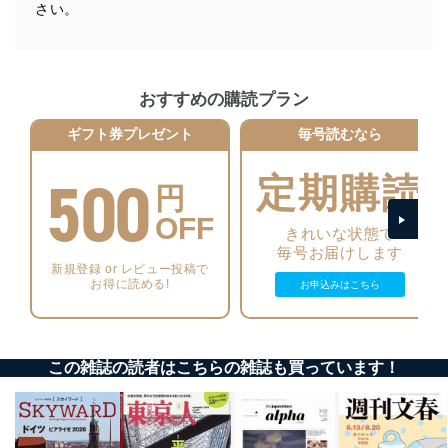
当社は、個人情報の正確性及び安全性を確保するため
さい。
に、下記セキュリティ対策をはじめとする安全対策を実
施し、個人情報の漏えい、滅失またはき損の防止及び是
正に努めます。
アクセス制御
おすすめの購読プラン
個人データを取り扱うことのできる機器及び当該
機器を取り扱う従業者を明確化し、 個人データへ
ギフト券プレゼント
毎号読むなら
の不要なアクセスを防止しています。
500
定期購読
アクセス者の識別と認証
円
機器に標準装備されているユーザー制御機能（ユ
OFF
ーザーアカウント制御）により、個人情報データ
きれいな状態で
ベース等を取り扱う情報システムを使用する従業
毎号お届けします
者を識別・認証しています。
新規登録 or レビュー投稿で
お得に読める!
お申込みはこちら
外部からの不正アクセス等の防止
個人データを取り扱う機器等のオペレーティング
システムを最新の状態に保持しています。
個人データを取り扱う機器等にセキュリティ対策
この雑誌の読者はこちらの雑誌も買っています！
ソフトウェア等を導入し、自動更新 機能等の活用
により、これを最新状態としています。
情報システムの使用に伴う漏洩等の防止