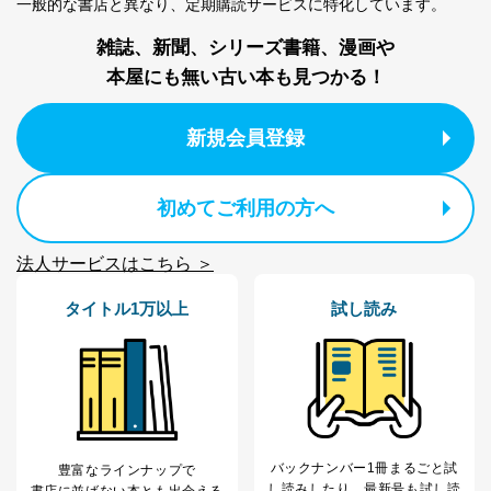
一般的な書店と異なり、
定期購読サービスに特化しています。
株式会社富士山マガジンサービス
代表取締役会長 西野 伸一郎
雑誌、新聞、シリーズ書籍、漫画や
個人情報の取扱いについて
本屋にも無い古い本も見つかる！
１．個人情報保護管理者
新規会員登録
当社は以下の個人情報保護管理者を設置し、個人情報保
護管理者の責任のもと、個人情報を取得・アクセス・利
用・提供・管理いたします。
初めてご利用の方へ
東京都渋谷区南平台町16-11
株式会社富士山マガジンサービス
法人サービスはこちら ＞
代表取締役会長 西野 伸一郎
個人情報保護管理者: 経営管理グループディレクター 前
タイトル1万以上
試し読み
田 嘉也
２．利用目的
当社が取り扱う開示対象個人情報の利用目的は次のとお
りです。
No
個人情報の種類
利用目的
バックナンバー1冊まるごと試
豊富なラインナップで
購入商品の配送のため
し読み
したり、最新号も試し読
書店に並ばない本とも出会える