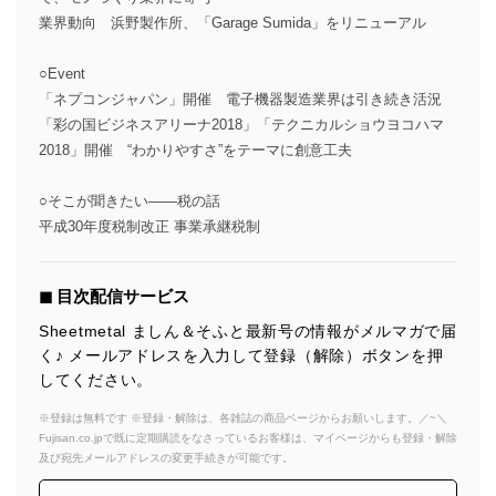
業界動向 浜野製作所、「Garage Sumida」をリニューアル
○Event
「ネプコンジャパン」開催 電子機器製造業界は引き続き活況
「彩の国ビジネスアリーナ2018」「テクニカルショウヨコハマ
2018」開催 “わかりやすさ”をテーマに創意工夫
○そこが聞きたい――税の話
平成30年度税制改正 事業承継税制
◼︎ 目次配信サービス
Sheetmetal ましん＆そふと最新号の情報がメルマガで届
く♪ メールアドレスを入力して登録（解除）ボタンを押
してください。
※登録は無料です ※登録・解除は、各雑誌の商品ページからお願いします。／~＼
Fujisan.co.jpで既に定期購読をなさっているお客様は、マイページからも登録・解除
及び宛先メールアドレスの変更手続きが可能です。