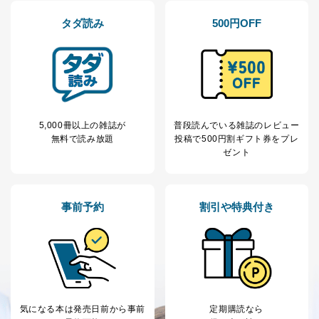
ス、キャンペーン等の広告の案内
当社の定期購読サ
のため
タダ読み
500円OFF
1
ービス等をご利用
個人が特定できない形で取得した
の方の個人情報
閲覧履歴や購買履歴等の情報を分
析して、趣味・嗜好に
応じた新商品・サービスに関する
広告のため
当社にお問合わせ
お問い合わせ対応、トラブル対
2
いただいた方の個
処、オペレーター教育など応対品
人情報
質向上のため
5,000冊以上の雑誌が
普段読んでいる雑誌のレビュー
無料で読み放題
投稿で
500円割ギフト券をプレ
カスタマーQ＆Aサイトの投稿内容
ゼント
の確認のため
ｅメール等によるカスタマーQ＆A
当社カスタマーQ＆
サイトのサービス内容のご案内の
3
Aサービス利用者
ため
事前予約
割引や特典付き
ｅメール等による商品、サービ
ス、キャンペーン等の広告に関す
るご案内のため
採用応募者の方の
4
採用選考、ご連絡のため
個人情報
当社の従業者の個
人事、総務などの雇用管理等のた
5
人情報
め
パートナー（提携
購入商品配送のため
気になる本は
発売日前から事前
定期購読なら
企業）からの委託
提携企業及びお客様がご購入され