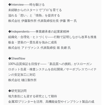
◆Interview――時を駆ける
未経験からのスタートで“プロ”を育てる
溢れる「想い」と「情熱」を提供する
株式会社 伊藤製作所 代表取締役社長 伊藤 博一 氏
◆Independents――事業継承者の起業家精神
組織化・合理化・ヒトづくり――行動で証明しながら改革を推進
板金・塗装の一貫生産を強みに成長
株式会社 アドヴァンス 代表取締役 堀 良継 氏
◆SheetNow
100%品質保証を目指す――「新品質への挑戦」がスローガン
ロボット生産・検査システムを自社開発／サーボプレスでハイテ
ンの安定加工に対応
株式会社 樋口製作所
◆研究室訪問
地方創生にも資する研究として期待
金属3Dプリンターを活用、高機能金型やインプラント製品の成