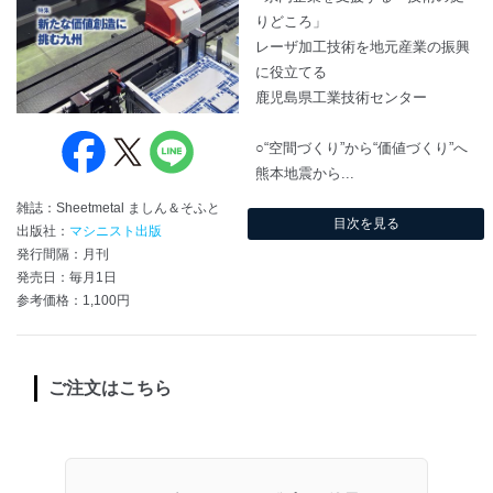
りどころ」
レーザ加工技術を地元産業の振興
に役立てる
鹿児島県工業技術センター
○“空間づくり”から“価値づくり”へ
熊本地震から...
雑誌：Sheetmetal ましん＆そふと
目次を見る
出版社：
マシニスト出版
発行間隔：月刊
発売日：毎月1日
参考価格：1,100円
ご注文はこちら