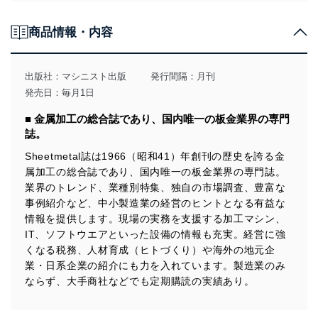
個人情報の取得・利用・提供について
商品情報・内容
当社は、個人情報の取得・利用・提供に際して、その利
用目的を明確にし、本人の同意を得たうえで利用目的の
達成に必要な範囲内で適法かつ公正な手段によって取
出版社：
マシニスト出版
発行間隔：月刊
得・利用・提供を行います。また、当社が保有している
発売日：毎月1日
個人情報は、同意を得ずに目的外利用、第三者への提
供・開示は行いません。当社においてはこれらの取り組
■ 金属加工の総合誌であり、国内唯一の板金業界の専門
みを確実にするため、従業者等の教育を徹底してまいり
誌。
ます。また、目的外利用を行わないために、適切な管理
措置を講じます。
Sheetmetal誌は1966（昭和41）年創刊の歴史を誇る金
属加工の総合誌であり、国内唯一の板金業界の専門誌。
法令遵守
業界のトレンド、業種別特集、独自の市場調査、豊富な
当社は、個人情報に関連する法令、国が定める指針及び
事例紹介など、中小製造業の経営のヒントとなる有益な
その他の規範を遵守します。また、当社の管理の仕組み
情報を提供します。現場の実務を支援する加工マシン、
に、これらの法令及びその他の規範を常に適合させま
IT、ソフトウエアといった設備の情報も充実。経営に強
す。
くなる税務、人材育成（ヒトづくり）や海外の地元企
業・日系企業の紹介にも力を入れています。製造業のみ
個人情報の安全管理措置
ならず、大手商社などでも定期購読の実績あり。
当社は、個人情報の正確性及び安全性を確保するため
に、下記セキュリティ対策をはじめとする安全対策を実