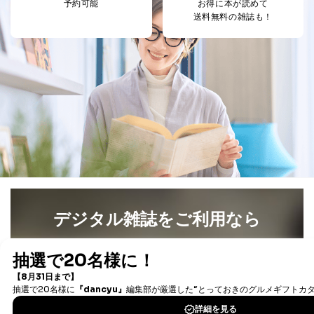
予約可能
お得に本が読めて
により当社の
た商品の発売元企業からのｅメー
送料無料の雑誌も！
6
定期購読サービス
ル等による商品、
等をご利用の方の
サービス、キャンペーン等の広告
個人情報
に関するご案内のため
当社のサービス利用状況の把握お
よびその分析のため
お問い合わせ対応、トラブル対
SNS公式アカウン
処、オペレーター教育など応対品
7
トに登録された方
質向上のため
の個人情報
その他当社のプライバシーポリシ
ー等にて公表する利用目的達成の
ため
※上記の利用目的のうちNo.1～5については保有個人デ
ータ（開示対象個人情報）の利用目的であり、下記4.の
開示等のご請求に対応させていただきます。
デジタル雑誌をご利用なら
なお、6、7については、パートナー（提携企業）様又は
各SNS運営会社様にご請求いただきますようお願い致し
ます。
最新号〜バックナンバーまで7000冊以上の雑誌
（電子
書籍）が無料で読み放題！
３．個人情報の第三者提供について
タダ読みサービス
を楽しもう！
当社は、取得した個人情報を適切に管理し､あらかじめ
本人の同意を得ることなく第三者に提供することはあり