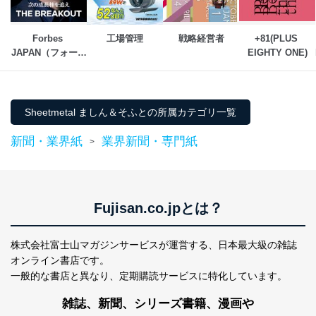
設定しています。
個人情報保護マネジメントシステムの継続的改善
Forbes 
工場管理
戦略経営者
+81(PLUS 
JAPAN（フォーブ
EIGHTY ONE)
当社は、内部監査及びマネジメントレビューの機会を通
じて、個人情報保護マネジメントシステムを継続的に改
ス ジャパン） 
善し、常に最良の状態を維持します。
苦情及び相談受付け窓口
Sheetmetal ましん＆そふとの所属カテゴリ一覧
貴殿の個人情報及び当社の個人情報保護マネジメントシ
新聞・業界紙
業界新聞・専門紙
>
ステムに関するご相談及び苦情については以下までご連
絡ください。
適切、かつ迅速に対応させていただきます。
株式会社富士山マガジンサービス 個人情報問い合わせ
Fujisan.co.jpとは？
係
TEL：0570-200-223
FAX：03-5459-7073
株式会社富士山マガジンサービスが運営する、
日本最大級の雑誌
e-mail：
cs@fujisan.co.jp
オンライン書店です。
改訂：2025年2月20日
一般的な書店と異なり、
定期購読サービスに特化しています。
制定：2005年4月1日
株式会社富士山マガジンサービス
雑誌、新聞、シリーズ書籍、漫画や
代表取締役会長 西野 伸一郎