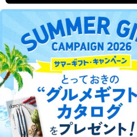
DOWNLOAD FOR IOS
ません。ただし、次の場合は除きます。
法令に基づく場合
DOWNLOAD FOR ANDROID
人の生命､身体または財産の保護のために必要がある
場合であって、本人の同意を得ることが困難であると
き。
ご利用方法はこちら
公衆衛生の向上または児童の健全な育成の推進のため
に特に必要がある場合であって、本人の同意を得るこ
とが困難である場合。
国の機関もしくは地方公共団体またはその委託を受け
た者が法令の定める事務を遂行することに対して協力
総合案内
する必要がある場合であって、本人の同意を得ること
により当該事務の遂行に支障を及ぼすおそれがあると
アフィリエイト
採用情報
き。
上記２．の利用目的を実施するために守秘義務を結ん
だ企業に、業務の一部として個人情報の取扱いを委
プレスリリース
お問い合わせ
託・提供する場合、その業務に必要な範囲で委託・提
供先企業に個人情報を開示することがあります。
委託・提供先企業は具体的には以下のような企業です
利用規約
プライバシーポリシー
特定商取引法に基づく表示
会社案内
出版社の皆様へ
投資家の皆様へ
サイトマップ
が、これらに限りません。
委託先：カスタマーサポート支援会社 、クレジッ
トカード決済などの決済代行・料金回収会社、広
告配信サービス会社
提供先：出版社、出版物発売元、卸売会社、販売