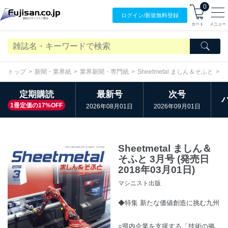
0
ログイン/
新規無料
登録
カート
メニュー
トップ
新聞・業界紙
業界新聞・専門紙
Sheetmetal ましん＆そふと
バ
定期購読
最新号
次号
1冊定価の17%OFF
2026年08月01日
2026年09月01日
Sheetmetal ましん＆
そふと 3月号 (発売日
2018年03月01日)
マシニスト出版
◆特集 新たな価値創造に挑む九州
○県内企業を支援する「技術の拠