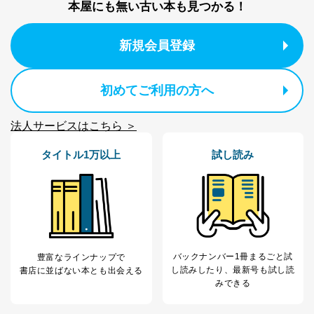
本屋にも無い古い本も見つかる！
個人情報の取扱いについて
新規会員登録
１．個人情報保護管理者
当社は以下の個人情報保護管理者を設置し、個人情報保
護管理者の責任のもと、個人情報を取得・アクセス・利
初めてご利用の方へ
用・提供・管理いたします。
東京都渋谷区南平台町16-11
法人サービスはこちら ＞
株式会社富士山マガジンサービス
代表取締役会長 西野 伸一郎
タイトル1万以上
試し読み
個人情報保護管理者: 経営管理グループディレクター 前
田 嘉也
２．利用目的
当社が取り扱う開示対象個人情報の利用目的は次のとお
りです。
バックナンバー1冊まるごと試
豊富なラインナップで
No
個人情報の種類
利用目的
し読み
したり、最新号も試し読
書店に並ばない本とも出会える
購入商品の配送のため
みできる
商品代金回収のため
ｅメール等による商品、サービ