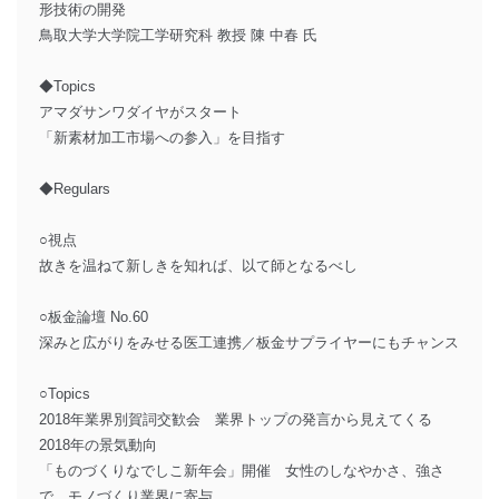
形技術の開発
鳥取大学大学院工学研究科 教授 陳 中春 氏
◆Topics
アマダサンワダイヤがスタート
「新素材加工市場への参入」を目指す
◆Regulars
○視点
故きを温ねて新しきを知れば、以て師となるべし
○板金論壇 No.60
深みと広がりをみせる医工連携／板金サプライヤーにもチャンス
○Topics
2018年業界別賀詞交歓会 業界トップの発言から見えてくる
2018年の景気動向
「ものづくりなでしこ新年会」開催 女性のしなやかさ、強さ
で、モノづくり業界に寄与