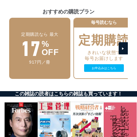
施し、個人情報の漏えい、滅失またはき損の防止及び是
正に努めます。
おすすめの購読プラン
アクセス制御
個人データを取り扱うことのできる機器及び当該
毎号読むなら
機器を取り扱う従業者を明確化し、 個人データへ
の不要なアクセスを防止しています。
定期購読なら 最大
定期購読
17
%
アクセス者の識別と認証
OFF
機器に標準装備されているユーザー制御機能（ユ
きれいな状態で
ーザーアカウント制御）により、個人情報データ
毎号お届けします
917円／冊
ベース等を取り扱う情報システムを使用する従業
者を識別・認証しています。
お申込みはこちら
外部からの不正アクセス等の防止
個人データを取り扱う機器等のオペレーティング
システムを最新の状態に保持しています。
この雑誌の読者はこちらの雑誌も買っています！
個人データを取り扱う機器等にセキュリティ対策
ソフトウェア等を導入し、自動更新 機能等の活用
により、これを最新状態としています。
情報システムの使用に伴う漏洩等の防止
メール等により個人データの含まれるファイルを
送信する場合に、当該ファイルへのパスワードを