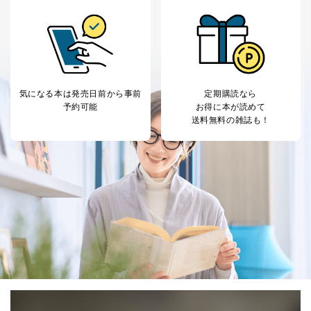
ス、キャンペーン等の広告に関す
るご案内のため
採用応募者の方の
4
採用選考、ご連絡のため
個人情報
当社の従業者の個
人事、総務などの雇用管理等のた
5
人情報
め
パートナー（提携
購入商品配送のため
気になる本は
発売日前から事前
定期購読なら
企業）からの委託
提携企業及びお客様がご購入され
予約可能
お得に本が読めて
により当社の
た商品の発売元企業からのｅメー
送料無料の雑誌も！
6
定期購読サービス
ル等による商品、
等をご利用の方の
サービス、キャンペーン等の広告
個人情報
に関するご案内のため
当社のサービス利用状況の把握お
よびその分析のため
お問い合わせ対応、トラブル対
SNS公式アカウン
処、オペレーター教育など応対品
7
トに登録された方
質向上のため
の個人情報
その他当社のプライバシーポリシ
ー等にて公表する利用目的達成の
ため
※上記の利用目的のうちNo.1～5については保有個人デ
ータ（開示対象個人情報）の利用目的であり、下記4.の
開示等のご請求に対応させていただきます。