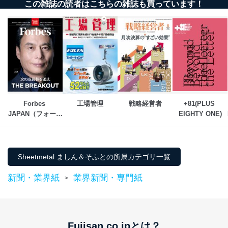
この雑誌の読者はこちらの雑誌も買っています！
個人データを取り扱う機器等にセキュリティ対策
ソフトウェア等を導入し、自動更新 機能等の活用
により、これを最新状態としています。
情報システムの使用に伴う漏洩等の防止
メール等により個人データの含まれるファイルを
送信する場合に、当該ファイルへのパスワードを
設定しています。
個人情報保護マネジメントシステムの継続的改善
Forbes 
工場管理
戦略経営者
+81(PLUS 
JAPAN（フォーブ
EIGHTY ONE)
当社は、内部監査及びマネジメントレビューの機会を通
じて、個人情報保護マネジメントシステムを継続的に改
ス ジャパン） 
善し、常に最良の状態を維持します。
苦情及び相談受付け窓口
Sheetmetal ましん＆そふとの所属カテゴリ一覧
貴殿の個人情報及び当社の個人情報保護マネジメントシ
新聞・業界紙
業界新聞・専門紙
>
ステムに関するご相談及び苦情については以下までご連
絡ください。
適切、かつ迅速に対応させていただきます。
株式会社富士山マガジンサービス 個人情報問い合わせ
Fujisan.co.jpとは？