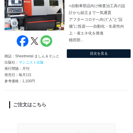
○自動車部品向け検査治工具の設
計から組立まで一気通貫
アフターコロナへ向け“人”と“設
備”に投資――自動化・生産性向
上・省エネ化を推進
植田部...
目次を見る
雑誌：Sheetmetal ましん＆そふと
出版社：
マシニスト出版
発行間隔：月刊
発売日：毎月1日
参考価格：1,100円
ご注文はこちら