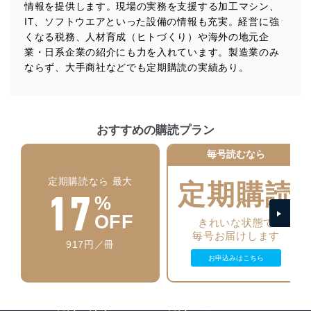
その他の規範を遵守します。また、当社の管理の仕組み
情報を提供します。現場の実務を支援する加工マシン、
に、これらの法令及びその他の規範を常に適合させま
IT、ソフトウエアといった設備の情報も充実。経営に強
す。
くなる税務、人材育成（ヒトづくり）や海外の地元企
業・日系企業の紹介にも力を入れています。製造業のみ
個人情報の安全管理措置
ならず、大手商社などでも定期購読の実績あり。
当社は、個人情報の正確性及び安全性を確保するため
に、下記セキュリティ対策をはじめとする安全対策を実
施し、個人情報の漏えい、滅失またはき損の防止及び是
正に努めます。
おすすめの購読プラン
アクセス制御
個人データを取り扱うことのできる機器及び当該
毎号読むなら
機器を取り扱う従業者を明確化し、 個人データへ
の不要なアクセスを防止しています。
定期購読なら 最大
定期購読
17
%
アクセス者の識別と認証
OFF
機器に標準装備されているユーザー制御機能（ユ
きれいな状態で
ーザーアカウント制御）により、個人情報データ
毎号お届けします
917円／冊
ベース等を取り扱う情報システムを使用する従業
者を識別・認証しています。
お申込みはこちら
外部からの不正アクセス等の防止
個人データを取り扱う機器等のオペレーティング
システムを最新の状態に保持しています。