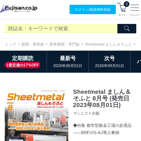
0
ログイン/
新規無料
登録
カート
メニュー
トップ
新聞・業界紙
業界新聞・専門紙
Sheetmetal ましん＆そふと
バ
定期購読
最新号
次号
1冊定価の17%OFF
2026年08月01日
2026年09月01日
Sheetmetal ましん＆
そふと 8月号 (発売日
2023年08月01日)
マシニスト出版
◆特集 都市型板金工場の必需品
――BREVIS-AJ導入事例