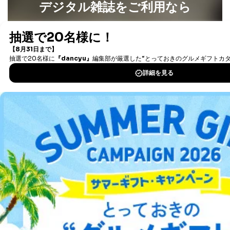
デジタル雑誌をご利用なら
なお、6、7については、パートナー（提携企業）様又は
各SNS運営会社様にご請求いただきますようお願い致し
ます。
最新号〜バックナンバーまで7000冊以上の雑誌
（電子
書籍）が無料で読み放題！
３．個人情報の第三者提供について
タダ読みサービス
を楽しもう！
当社は、取得した個人情報を適切に管理し､あらかじめ
本人の同意を得ることなく第三者に提供することはあり
DOWNLOAD FOR IOS
ません。ただし、次の場合は除きます。
法令に基づく場合
DOWNLOAD FOR ANDROID
人の生命､身体または財産の保護のために必要がある
場合であって、本人の同意を得ることが困難であると
き。
ご利用方法はこちら
公衆衛生の向上または児童の健全な育成の推進のため
に特に必要がある場合であって、本人の同意を得るこ
とが困難である場合。
国の機関もしくは地方公共団体またはその委託を受け
た者が法令の定める事務を遂行することに対して協力
総合案内
する必要がある場合であって、本人の同意を得ること
により当該事務の遂行に支障を及ぼすおそれがあると
アフィリエイト
採用情報
き。
上記２．の利用目的を実施するために守秘義務を結ん
だ企業に、業務の一部として個人情報の取扱いを委
プレスリリース
お問い合わせ