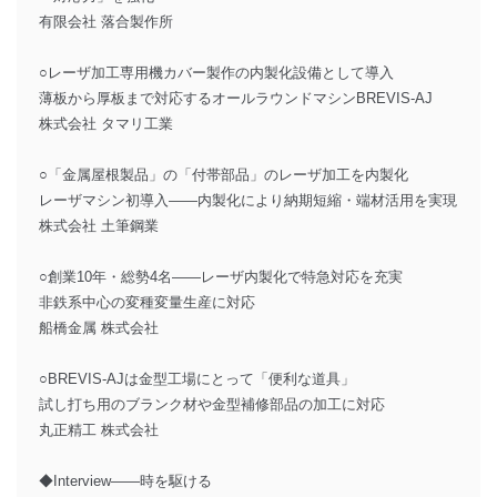
有限会社 落合製作所
○レーザ加工専用機カバー製作の内製化設備として導入
薄板から厚板まで対応するオールラウンドマシンBREVIS-AJ
株式会社 タマリ工業
○「金属屋根製品」の「付帯部品」のレーザ加工を内製化
レーザマシン初導入――内製化により納期短縮・端材活用を実現
株式会社 土筆鋼業
○創業10年・総勢4名――レーザ内製化で特急対応を充実
非鉄系中心の変種変量生産に対応
船橋金属 株式会社
○BREVIS-AJは金型工場にとって「便利な道具」
試し打ち用のブランク材や金型補修部品の加工に対応
丸正精工 株式会社
◆Interview――時を駆ける