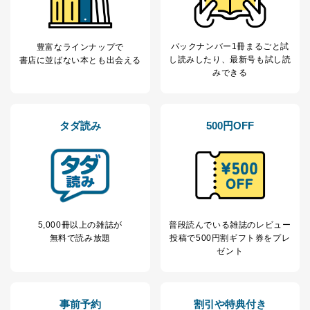
当社が取り扱う開示対象個人情報の利用目的は次のとお
りです。
バックナンバー1冊まるごと試
豊富なラインナップで
No
個人情報の種類
利用目的
し読み
したり、最新号も試し読
書店に並ばない本とも出会える
購入商品の配送のため
みできる
商品代金回収のため
ｅメール等による商品、サービ
ス、キャンペーン等の広告の案内
当社の定期購読サ
のため
タダ読み
500円OFF
1
ービス等をご利用
個人が特定できない形で取得した
の方の個人情報
閲覧履歴や購買履歴等の情報を分
析して、趣味・嗜好に
応じた新商品・サービスに関する
広告のため
当社にお問合わせ
お問い合わせ対応、トラブル対
2
いただいた方の個
処、オペレーター教育など応対品
人情報
質向上のため
5,000冊以上の雑誌が
普段読んでいる雑誌のレビュー
無料で読み放題
投稿で
500円割ギフト券をプレ
カスタマーQ＆Aサイトの投稿内容
ゼント
の確認のため
ｅメール等によるカスタマーQ＆A
当社カスタマーQ＆
サイトのサービス内容のご案内の
3
Aサービス利用者
ため
事前予約
割引や特典付き
ｅメール等による商品、サービ