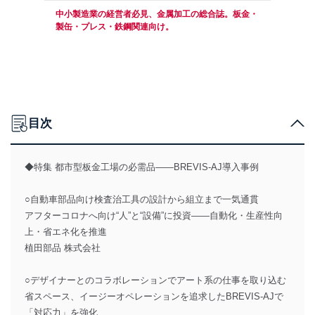
中小製造業の経営者必見、金属加工の総合誌。板金・
製缶・プレス・鉄鋼関連向け。
目次
◆特集 都市型板金工場の必需品――BREVIS-AJ導入事例
○自動車部品向け検査治工具の設計から組立まで一気通貫
アフターコロナへ向け“人”と“設備”に投資――自動化・生産性向
上・省エネ化を推進
植田部品 株式会社
○デザイナーとのコラボレーションでアート系の仕事を取り込む
省スペース、イージーオペレーションを追求したBREVIS-AJで
「対応力」を強化