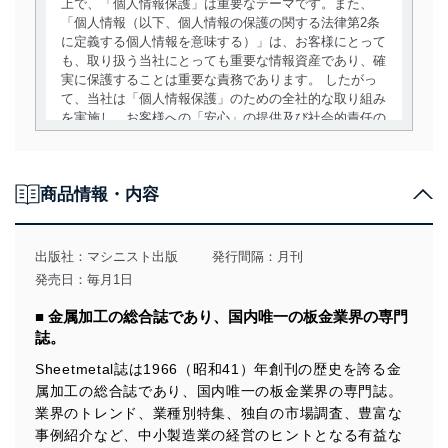
上で、「個人情報保護」は重要なテーマです。また、
「個人情報（以下、個人情報の保護の関する法律第2条
に定義する個人情報を意味する）」は、お客様にとって
も、取り扱う当社にとっても重要な情報資産であり、確
実に保護することは重要な責務であります。 したがっ
て、当社は「個人情報保護」のための全社的な取り組み
を実施し、お客様への「安心」の提供及び社会的責任の
責務を果たすことを確実にいたします。
個人情報の取得・利用・提供について
商品情報・内容
当社は、個人情報の取得・利用・提供に際して、その利
用目的を明確にし、本人の同意を得たうえで利用目的の
達成に必要な範囲内で適法かつ公正な手段によって取
出版社：
マシニスト出版
発行間隔：月刊
得・利用・提供を行います。また、当社が保有している
発売日：毎月1日
個人情報は、同意を得ずに目的外利用、第三者への提
供・開示は行いません。当社においてはこれらの取り組
■ 金属加工の総合誌であり、国内唯一の板金業界の専門
みを確実にするため、従業者等の教育を徹底してまいり
誌。
ます。また、目的外利用を行わないために、適切な管理
措置を講じます。
Sheetmetal誌は1966（昭和41）年創刊の歴史を誇る金
属加工の総合誌であり、国内唯一の板金業界の専門誌。
法令遵守
業界のトレンド、業種別特集、独自の市場調査、豊富な
当社は、個人情報に関連する法令、国が定める指針及び
事例紹介など、中小製造業の経営のヒントとなる有益な