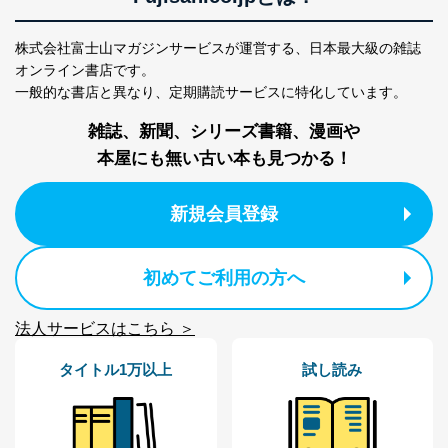
係
TEL：0570-200-223
FAX：03-5459-7073
株式会社富士山マガジンサービスが運営する、
日本最大級の雑誌
e-mail：
cs@fujisan.co.jp
オンライン書店です。
改訂：2025年2月20日
一般的な書店と異なり、
定期購読サービスに特化しています。
制定：2005年4月1日
株式会社富士山マガジンサービス
雑誌、新聞、シリーズ書籍、漫画や
代表取締役会長 西野 伸一郎
本屋にも無い古い本も見つかる！
個人情報の取扱いについて
新規会員登録
１．個人情報保護管理者
当社は以下の個人情報保護管理者を設置し、個人情報保
護管理者の責任のもと、個人情報を取得・アクセス・利
初めてご利用の方へ
用・提供・管理いたします。
東京都渋谷区南平台町16-11
法人サービスはこちら ＞
株式会社富士山マガジンサービス
代表取締役会長 西野 伸一郎
タイトル1万以上
試し読み
個人情報保護管理者: 経営管理グループディレクター 前
田 嘉也
２．利用目的