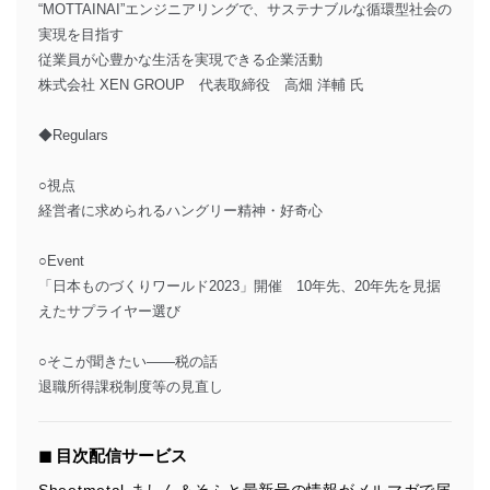
“MOTTAINAI”エンジニアリングで、サステナブルな循環型社会の
実現を目指す
従業員が心豊かな生活を実現できる企業活動
株式会社 XEN GROUP 代表取締役 高畑 洋輔 氏
◆Regulars
○視点
経営者に求められるハングリー精神・好奇心
○Event
「日本ものづくりワールド2023」開催 10年先、20年先を見据
えたサプライヤー選び
○そこが聞きたい――税の話
退職所得課税制度等の見直し
◼︎ 目次配信サービス
Sheetmetal ましん＆そふと最新号の情報がメルマガで届