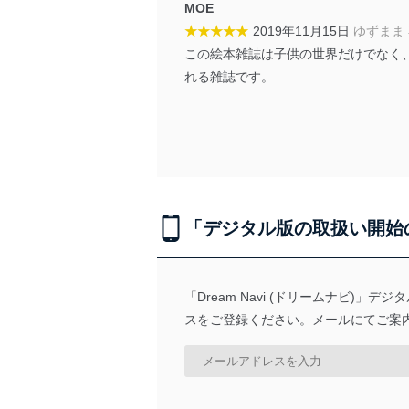
MOE
★★★★★
2019年11月15日
ゆずまま
アクセス者の識別と認証
機器に標準装備されて
この絵本雑誌は子供の世界だけでなく
システムを使用する従
れる雑誌です。
外部からの不正アクセス
個人データを取り扱う
個人データを取り扱う
としています。
情報システムの使用に伴
メール等により個人デ
「デジタル版の取扱い開始
個人情報保護マネジメントシ
当社は、内部監査及びマネ
「Dream Navi (ドリームナビ
の状態を維持します。
スをご登録ください。メールにてご案
苦情及び相談受付け窓口
貴殿の個人情報及び当社の
適切、かつ迅速に対応させ