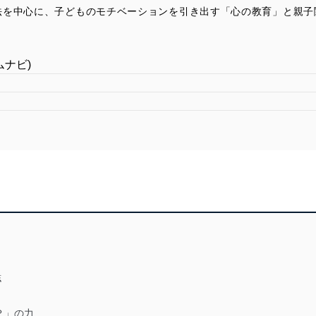
法を中心に、子どものモチベーションを引き出す「心の教育」と親子
ームナビ)
誌
？」の力