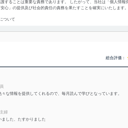
護することは重要な責務であります。 したがって、当社は「個人情報
「安心」の提供及び社会的責任の責務を果たすことを確実にいたします
について
利用・提供に際して、その利用目的を明確にし、本人の同意を得たうえ
によって取得・利用・提供を行います。また、当社が保有している個人
示は行いません。当社においてはこれらの取り組みを確実にするため、
用を行わないために、適切な管理措置を講じます。
総合評価：
る法令、国が定める指針及びその他の規範を遵守します。また、当社の
適合させます。
社員
色々な情報を提供してくれるので、毎月読んで学びとなっています。
及び安全性を確保するために、下記セキュリティ対策をはじめとする安
防止及び是正に努めます。
業主婦
いました、たすかりました
ことのできる機器及び当該機器を取り扱う従業者を明確化し、 個人デ