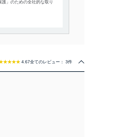
保護」のための全社的な取り
。
で利用目的の達成に必要な範
情報は、同意を得ずに目的外
従業者等の教育を徹底してま
★★★★★
4.67
全てのレビュー：
3件
管理の仕組みに、これらの法
全対策を実施し、個人情報の
ータへの不要なアクセスを防止