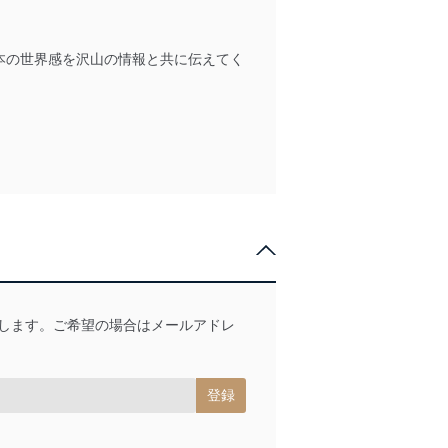
ータベース等を取り扱う情報
本の世界感を沢山の情報と共に伝えてく
の活用により、これを最新状態
ドを設定しています。
を継続的に改善し、常に最良
いたします。ご希望の場合はメールアドレ
以下までご連絡ください。