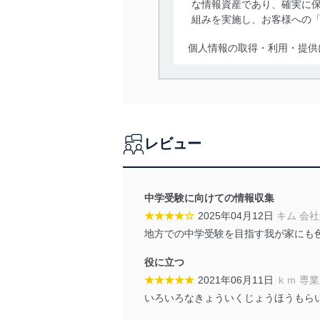
な情報資産であり、確実に保
組みを実施し、お客様への
個人情報の取得・利用・提供
当社は、個人情報の取得・
囲内で適法かつ公正な手段
利用、第三者への提供・開
いります。また、目的外利
レビュー
法令遵守
当社は、個人情報に関連す
令及びその他の規範を常に
中学受験に向けての情報収集
★★★★☆
2025年04月12日
キム 会
個人情報の安全管理措置
地方での中学受験を目指す我が家にも
当社は、個人情報の正確性
役に立つ
漏えい、滅失またはき損の
★★★★★
2021年06月11日
ｋｍ 専
アクセス制御
いろいろなきょういくじょうほうもら
個人データを取り扱う
しています。