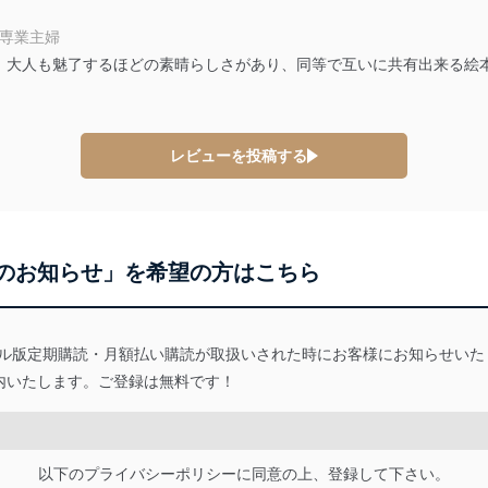
 専業主婦
いるユーザー制御機能（ユーザーアカウント制御）により、個人情報デ
、大人も魅了するほどの素晴らしさがあり、同等で互いに共有出来る絵
業者を識別・認証しています。
等の防止
機器等のオペレーティングシステムを最新の状態に保持しています。
レビューを投稿する
機器等にセキュリティ対策ソフトウェア等を導入し、自動更新 機能等
う漏洩等の防止
ータの含まれるファイルを送信する場合に、当該ファイルへのパスワー
のお知らせ」を希望の方はこちら
ステムの継続的改善
ジメントレビューの機会を通じて、個人情報保護マネジメントシステム
)」デジタル版定期購読・月額払い購読が取扱いされた時にお客様にお知らせ
内いたします。ご登録は無料です！
個人情報保護マネジメントシステムに関するご相談及び苦情については
以下のプライバシーポリシーに同意の上、登録して下さい。
ていただきます。