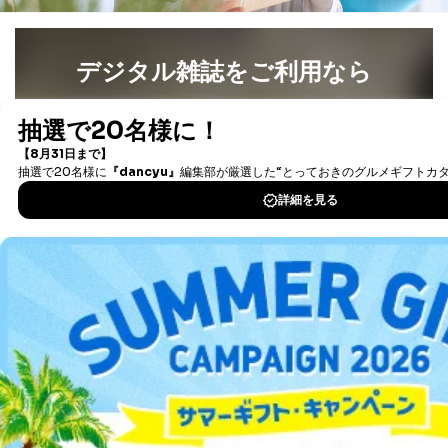
デジタル雑誌をご利用なら
最新号〜バックナンバーまで7000冊以上の雑誌
（電子
書籍）が無料で読み放題！
タダ読みサービス
を楽しもう！
DOWNLOAD FOR IOS
DOWNLOAD FOR ANDROID
ご利用方法はこちら
総合案内