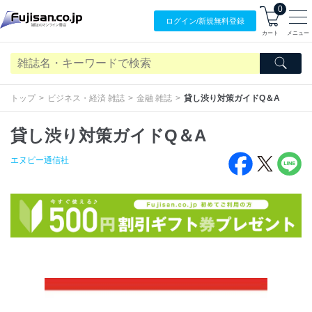
0
ログイン/
新規無料
登録
カート
メニュー
トップ
ビジネス・経済 雑誌
金融 雑誌
貸し渋り対策ガイドQ＆A
貸し渋り対策ガイドQ＆A
エヌピー通信社