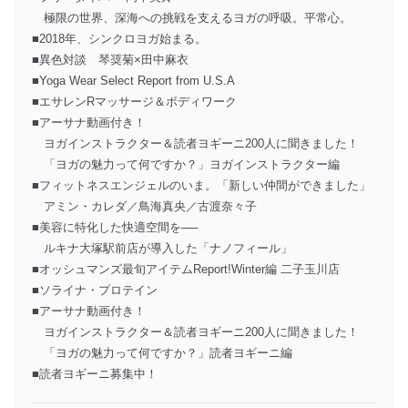
極限の世界、深海への挑戦を支えるヨガの呼吸。平常心。
■2018年、シンクロヨガ始まる。
■異色対談 琴奨菊×田中麻衣
■Yoga Wear Select Report from U.S.A
■エサレンRマッサージ＆ボディワーク
■アーサナ動画付き！
ヨガインストラクター＆読者ヨギーニ200人に聞きました！
「ヨガの魅力って何ですか？」ヨガインストラクター編
■フィットネスエンジェルのいま。「新しい仲間ができました」
アミン・カレダ／鳥海真央／古渡奈々子
■美容に特化した快適空間を──
ルキナ大塚駅前店が導入した「ナノフィール」
■オッシュマンズ最旬アイテムReport!Winter編 二子玉川店
■ソライナ・プロテイン
■アーサナ動画付き！
ヨガインストラクター＆読者ヨギーニ200人に聞きました！
「ヨガの魅力って何ですか？」読者ヨギーニ編
■読者ヨギーニ募集中！