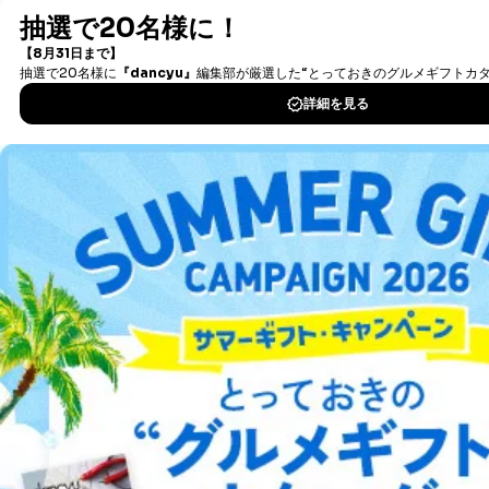
最新号〜バックナンバーまで7000冊以上の雑誌
（電子
※上記の利用目的のうちNo.1～5については保有個人デ
書籍）が無料で読み放題！
ータ（開示対象個人情報）の利用目的であり、下記4.の
タダ読みサービス
を楽しもう！
開示等のご請求に対応させていただきます。
なお、6、7については、パートナー（提携企業）様又は
各SNS運営会社様にご請求いただきますようお願い致し
DOWNLOAD FOR IOS
ます。
３．個人情報の第三者提供について
DOWNLOAD FOR ANDROID
当社は、取得した個人情報を適切に管理し､あらかじめ
本人の同意を得ることなく第三者に提供することはあり
ご利用方法はこちら
ません。ただし、次の場合は除きます。
法令に基づく場合
人の生命､身体または財産の保護のために必要がある
場合であって、本人の同意を得ることが困難であると
き。
総合案内
公衆衛生の向上または児童の健全な育成の推進のため
に特に必要がある場合であって、本人の同意を得るこ
アフィリエイト
採用情報
とが困難である場合。
国の機関もしくは地方公共団体またはその委託を受け
プレスリリース
お問い合わせ
た者が法令の定める事務を遂行することに対して協力
する必要がある場合であって、本人の同意を得ること
により当該事務の遂行に支障を及ぼすおそれがあると
利用規約
プライバシーポリシー
特定商取引法に基づく表示
会社案内
出版社の皆様へ