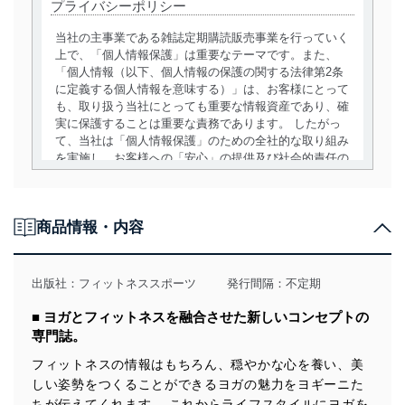
プライバシーポリシー
当社の主事業である雑誌定期購読販売事業を行っていく
上で、「個人情報保護」は重要なテーマです。また、
「個人情報（以下、個人情報の保護の関する法律第2条
に定義する個人情報を意味する）」は、お客様にとって
も、取り扱う当社にとっても重要な情報資産であり、確
実に保護することは重要な責務であります。 したがっ
て、当社は「個人情報保護」のための全社的な取り組み
を実施し、お客様への「安心」の提供及び社会的責任の
責務を果たすことを確実にいたします。
個人情報の取得・利用・提供について
商品情報・内容
当社は、個人情報の取得・利用・提供に際して、その利
用目的を明確にし、本人の同意を得たうえで利用目的の
達成に必要な範囲内で適法かつ公正な手段によって取
出版社：
フィットネススポーツ
発行間隔：不定期
得・利用・提供を行います。また、当社が保有している
個人情報は、同意を得ずに目的外利用、第三者への提
■ ヨガとフィットネスを融合させた新しいコンセプトの
供・開示は行いません。当社においてはこれらの取り組
専門誌。
みを確実にするため、従業者等の教育を徹底してまいり
ます。また、目的外利用を行わないために、適切な管理
フィットネスの情報はもちろん、穏やかな心を養い、美
措置を講じます。
しい姿勢をつくることができるヨガの魅力をヨギーニた
ちが伝えてくれます。 これからライフスタイルにヨガを