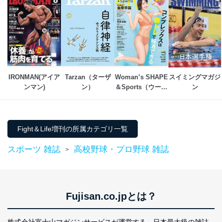
外部からの不正アクセス等の防止
個人データを取り扱う機器等のオペレーティング
システムを最新の状態に保持しています。
個人データを取り扱う機器等にセキュリティ対策
ソフトウェア等を導入し、自動更新 機能等の活用
により、これを最新状態としています。
情報システムの使用に伴う漏洩等の防止
IRONMAN(アイア
Tarzan（ターザ
Woman’s SHAPE
スイミングマガジ
メール等により個人データの含まれるファイルを
ンマン)
ン）
＆Sports（ウーマ
ン
送信する場合に、当該ファイルへのパスワードを
ンズ・シェイプ＆
設定しています。
スポーツ)
個人情報保護マネジメントシステムの継続的改善
Fight＆Life増刊の所属カテゴリ一覧
当社は、内部監査及びマネジメントレビューの機会を通
スポーツ 雑誌
高校野球・プロ野球 雑誌
じて、個人情報保護マネジメントシステムを継続的に改
>
善し、常に最良の状態を維持します。
苦情及び相談受付け窓口
貴殿の個人情報及び当社の個人情報保護マネジメントシ
Fujisan.co.jpとは？
ステムに関するご相談及び苦情については以下までご連
絡ください。