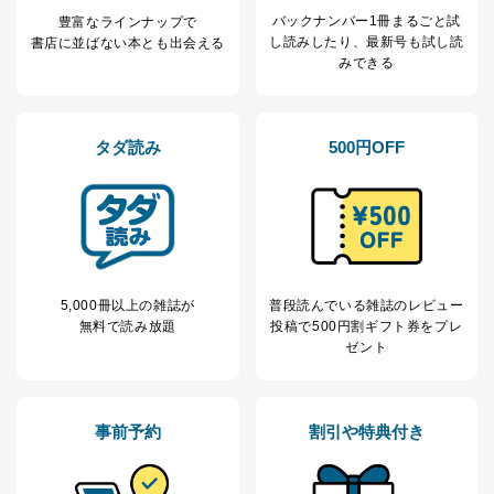
田 嘉也
バックナンバー1冊まるごと試
豊富なラインナップで
し読み
したり、最新号も試し読
書店に並ばない本とも出会える
２．利用目的
みできる
当社が取り扱う開示対象個人情報の利用目的は次のとお
りです。
タダ読み
500円OFF
No
個人情報の種類
利用目的
購入商品の配送のため
商品代金回収のため
ｅメール等による商品、サービ
ス、キャンペーン等の広告の案内
当社の定期購読サ
のため
1
ービス等をご利用
個人が特定できない形で取得した
の方の個人情報
閲覧履歴や購買履歴等の情報を分
5,000冊以上の雑誌が
普段読んでいる雑誌のレビュー
析して、趣味・嗜好に
無料で読み放題
投稿で
500円割ギフト券をプレ
応じた新商品・サービスに関する
ゼント
広告のため
当社にお問合わせ
お問い合わせ対応、トラブル対
2
いただいた方の個
処、オペレーター教育など応対品
人情報
質向上のため
事前予約
割引や特典付き
カスタマーQ＆Aサイトの投稿内容
の確認のため
ｅメール等によるカスタマーQ＆A