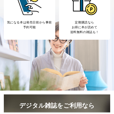
当社カスタマーQ＆
サイトのサービス内容のご案内の
3
Aサービス利用者
ため
ｅメール等による商品、サービ
ス、キャンペーン等の広告に関す
るご案内のため
気になる本は
発売日前から事前
定期購読なら
予約可能
お得に本が読めて
採用応募者の方の
4
採用選考、ご連絡のため
送料無料の雑誌も！
個人情報
当社の従業者の個
人事、総務などの雇用管理等のた
5
人情報
め
パートナー（提携
購入商品配送のため
企業）からの委託
提携企業及びお客様がご購入され
により当社の
た商品の発売元企業からのｅメー
6
定期購読サービス
ル等による商品、
等をご利用の方の
サービス、キャンペーン等の広告
個人情報
に関するご案内のため
当社のサービス利用状況の把握お
よびその分析のため
お問い合わせ対応、トラブル対
SNS公式アカウン
処、オペレーター教育など応対品
7
トに登録された方
質向上のため
の個人情報
その他当社のプライバシーポリシ
デジタル雑誌をご利用なら
ー等にて公表する利用目的達成の
ため