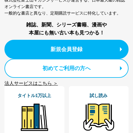
株式会社富士山マガジンサービスが運営する、
日本最大級の雑誌
適切、かつ迅速に対応させていただきます。
オンライン書店です。
株式会社富士山マガジンサービス 個人情報問い合わせ
一般的な書店と異なり、
定期購読サービスに特化しています。
係
TEL：0570-200-223
雑誌、新聞、シリーズ書籍、漫画や
FAX：03-5459-7073
本屋にも無い古い本も見つかる！
e-mail：
cs@fujisan.co.jp
改訂：2025年2月20日
制定：2005年4月1日
新規会員登録
株式会社富士山マガジンサービス
代表取締役会長 西野 伸一郎
初めてご利用の方へ
個人情報の取扱いについて
１．個人情報保護管理者
法人サービスはこちら ＞
当社は以下の個人情報保護管理者を設置し、個人情報保
タイトル1万以上
試し読み
護管理者の責任のもと、個人情報を取得・アクセス・利
用・提供・管理いたします。
東京都渋谷区南平台町16-11
株式会社富士山マガジンサービス
代表取締役会長 西野 伸一郎
個人情報保護管理者: 経営管理グループディレクター 前