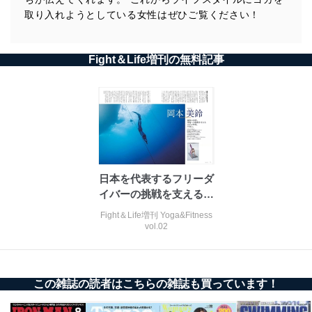
法令遵守
取り入れようとしている女性はぜひご覧ください！
当社は、個人情報に関連する法令、国が定める指針及び
その他の規範を遵守します。また、当社の管理の仕組み
に、これらの法令及びその他の規範を常に適合させま
Fight＆Life増刊の無料記事
す。
個人情報の安全管理措置
当社は、個人情報の正確性及び安全性を確保するため
に、下記セキュリティ対策をはじめとする安全対策を実
施し、個人情報の漏えい、滅失またはき損の防止及び是
正に努めます。
日本を代表するフリーダ
アクセス制御
イバーの挑戦を支えるヨ
個人データを取り扱うことのできる機器及び当該
機器を取り扱う従業者を明確化し、 個人データへ
ガの呼吸
Fight＆Life増刊 Yoga&Fitness
の不要なアクセスを防止しています。
vol.02
アクセス者の識別と認証
機器に標準装備されているユーザー制御機能（ユ
ーザーアカウント制御）により、個人情報データ
この雑誌の読者はこちらの雑誌も買っています！
ベース等を取り扱う情報システムを使用する従業
者を識別・認証しています。