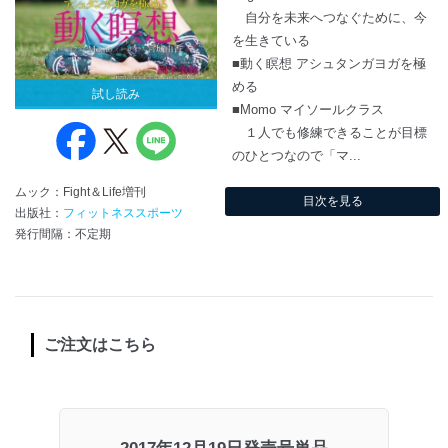
自分を未来へつなぐために、今
を生きている
■動く瞑想 アシュタンガヨガを極
める
試し読み
■Momo マイソールクラス
１人でも修練できることが目標
のひとつなので「マ...
ムック：Fight＆Life増刊
目次を見る
出版社：
フィットネススポーツ
発行間隔：不定期
ご注文はこちら