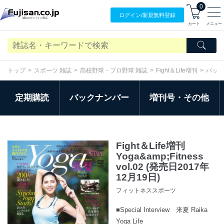
0
ログイン/
新規無料
登録
カート
メニュー
トップ
スポーツ 雑誌
高校野球・プロ野球 雑誌
Fight＆Life増刊
バック
定期購読
バックナンバー
増刊号・その他
Fight＆Life増刊
Yoga&amp;Fitness
vol.02 (発売日2017年
12月19日)
フィットネススポーツ
■Special Interview 来夏 Raika
Yoga Life