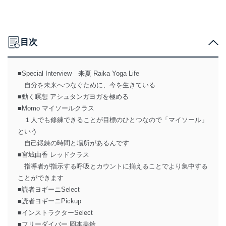
目次
■Special Interview 来夏 Raika Yoga Life
自分を未来へつなぐために、今を生きている
■動く瞑想 アシュタンガヨガを極める
■Momo マイソールクラス
１人でも修練できることが目標のひとつなので「マイソール」
という
自己鍛錬の時間と場所があるんです
■宮城由香 レッドクラス
指導者が指示する呼吸とカウントに揃えることでより集中する
ことができます
■読者ヨギーニSelect
■読者ヨギーニPickup
■インストラクターSelect
■フリーダイバー 岡本美鈴