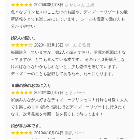
システムを最新の状態に保持しています。
★★★★★
2020年08月03日
さやちゃん 主婦
個人データを取り扱う機器等にセキュリティ対策
色々なプリンセスのここだけのお話や、ディズニーリゾートの最
ソフトウェア等を導入し、自動更新 機能等の活用
により、これを最新状態としています。
新情報をとても楽しみにしています。 シールも豊富で遊び方も
分かりやすい！
情報システムの使用に伴う漏洩等の防止
メール等により個人データの含まれるファイルを
娘2人の闘い。
送信する場合に、当該ファイルへのパスワードを
★★★★☆
2020年03月15日
やーん 公務員
設定しています。
毎回購入していますが、娘2人が読んでおり、喧嘩の原因にもな
個人情報保護マネジメントシステムの継続的改善
ってますが、とても喜んでいる本です。 そのうち２冊購入しな
ければならないかもしれないと、少し恐怖を感じています。
当社は、内部監査及びマネジメントレビューの機会を通
ディズニーのことも記載してあるため、ためになります。
じて、個人情報保護マネジメントシステムを継続的に改
善し、常に最良の状態を維持します。
６歳の娘のお気に入り
★★★★★
2020年03月07日
とま パート
苦情及び相談受付け窓口
家族みんなが大好きなディズニープリンセス！付録も可愛く大人
貴殿の個人情報及び当社の個人情報保護マネジメントシ
でも楽しめます♪読めば読むほどディズニーリゾートに行きたく
ステムに関するご相談及び苦情については以下までご連
なり、次号発売を毎回 首を長くして待ってます！
絡ください。
適切、かつ迅速に対応させていただきます。
娘が喜ぶ本です。
★★★★★
2019年10月04日
湯気 パート
株式会社富士山マガジンサービス 個人情報問い合わせ