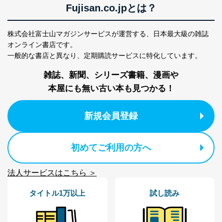
Fujisan.co.jpとは？
ス、キャンペーン等の広告に関す
るご案内のため
採用応募者の方の
4
採用選考、ご連絡のため
株式会社富士山マガジンサービスが運営する、
日本最大級の雑誌
個人情報
オンライン書店です。
当社の従業者の個
人事、総務などの雇用管理等のた
5
一般的な書店と異なり、
定期購読サービスに特化しています。
人情報
め
パートナー（提携
購入商品配送のため
雑誌、新聞、シリーズ書籍、漫画や
企業）からの委託
提携企業及びお客様がご購入され
により当社の
た商品の発売元企業からのｅメー
本屋にも無い古い本も見つかる！
6
定期購読サービス
ル等による商品、
等をご利用の方の
サービス、キャンペーン等の広告
個人情報
に関するご案内のため
新規会員登録
当社のサービス利用状況の把握お
よびその分析のため
お問い合わせ対応、トラブル対
SNS公式アカウン
初めてご利用の方へ
処、オペレーター教育など応対品
7
トに登録された方
質向上のため
の個人情報
その他当社のプライバシーポリシ
法人サービスはこちら ＞
ー等にて公表する利用目的達成の
ため
タイトル1万以上
試し読み
※上記の利用目的のうちNo.1～5については保有個人デ
ータ（開示対象個人情報）の利用目的であり、下記4.の
開示等のご請求に対応させていただきます。