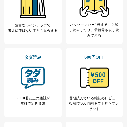
なお、6、7については、パートナー（提携企業）様又は
各SNS運営会社様にご請求いただきますようお願い致し
ます。
バックナンバー1冊まるごと試
３．個人情報の第三者提供について
豊富なラインナップで
し読み
したり、最新号も試し読
書店に並ばない本とも出会える
当社は、取得した個人情報を適切に管理し､あらかじめ
みできる
本人の同意を得ることなく第三者に提供することはあり
ません。ただし、次の場合は除きます。
法令に基づく場合
タダ読み
500円OFF
人の生命､身体または財産の保護のために必要がある
場合であって、本人の同意を得ることが困難であると
き。
公衆衛生の向上または児童の健全な育成の推進のため
に特に必要がある場合であって、本人の同意を得るこ
とが困難である場合。
国の機関もしくは地方公共団体またはその委託を受け
た者が法令の定める事務を遂行することに対して協力
5,000冊以上の雑誌が
普段読んでいる雑誌のレビュー
する必要がある場合であって、本人の同意を得ること
無料で読み放題
投稿で
500円割ギフト券をプレ
により当該事務の遂行に支障を及ぼすおそれがあると
ゼント
き。
上記２．の利用目的を実施するために守秘義務を結ん
だ企業に、業務の一部として個人情報の取扱いを委