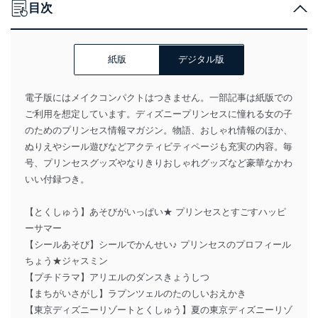
目次
紙版
デジタル版
電子版にはメイクコンパクトはつきません。一部記事は紙版での
ご利用を想定しています。ディズニープリンセスに憧れる女の子
のためのプリンセス情報マガジン。物語、おしゃれ情報のほか、
ぬりえやシール遊びなどアクティビティページも充実の内容。毎
号、プリンセスグッズやなりきりおしゃれグッズなど豪華なかわ
いい付録つき。
【とくしゅう】あそびがいっぱい★ プリンセスとすごすハッピ
ーサマー
【シールあそび】シールでかんせい♪ プリンセスのプロフィール
ちょう★ジャスミン
【プチドラマ】アリエルのダンスきょうしつ
【まちがいさがし】ラプンツェルのたのしいおえかき
【東京ディズニーリゾートとくしゅう】夏の東京ディズニーリゾ