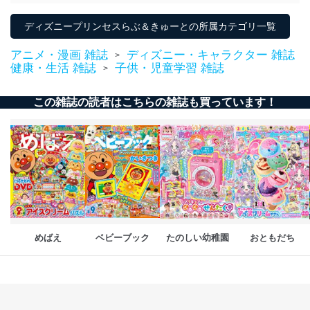
当社が取り扱う開示対象個人情報の利用目的は次のとお
ディズニープリンセスらぶ＆きゅーとの所属カテゴリ一覧
りです。
アニメ・漫画 雑誌
ディズニー・キャラクター 雑誌
No
個人情報の種類
利用目的
>
健康・生活 雑誌
子供・児童学習 雑誌
>
購入商品の配送のため
商品代金回収のため
ｅメール等による商品、サービ
この雑誌の読者はこちらの雑誌も買っています！
ス、キャンペーン等の広告の案内
当社の定期購読サ
のため
1
ービス等をご利用
個人が特定できない形で取得した
の方の個人情報
閲覧履歴や購買履歴等の情報を分
析して、趣味・嗜好に
応じた新商品・サービスに関する
広告のため
当社にお問合わせ
お問い合わせ対応、トラブル対
2
いただいた方の個
処、オペレーター教育など応対品
人情報
質向上のため
めばえ
ベビーブック
たのしい幼稚園
おともだち
カスタマーQ＆Aサイトの投稿内容
の確認のため
ｅメール等によるカスタマーQ＆A
当社カスタマーQ＆
サイトのサービス内容のご案内の
3
Aサービス利用者
ため
ｅメール等による商品、サービ