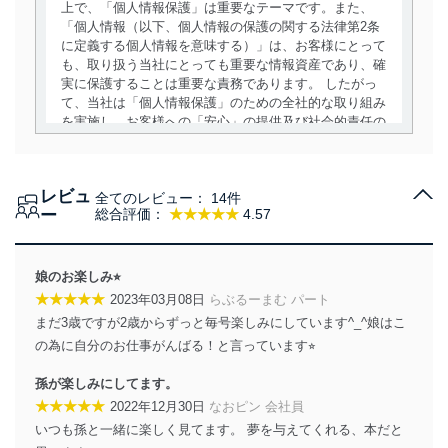
上で、「個人情報保護」は重要なテーマです。また、
「個人情報（以下、個人情報の保護の関する法律第2条
に定義する個人情報を意味する）」は、お客様にとって
も、取り扱う当社にとっても重要な情報資産であり、確
実に保護することは重要な責務であります。 したがっ
て、当社は「個人情報保護」のための全社的な取り組み
を実施し、お客様への「安心」の提供及び社会的責任の
責務を果たすことを確実にいたします。
個人情報の取得・利用・提供について
レビュ
全てのレビュー：
14件
当社は、個人情報の取得・利用・提供に際して、その利
ー
総合評価：
★★★★★
4.57
用目的を明確にし、本人の同意を得たうえで利用目的の
達成に必要な範囲内で適法かつ公正な手段によって取
得・利用・提供を行います。また、当社が保有している
娘のお楽しみ⭐︎
個人情報は、同意を得ずに目的外利用、第三者への提
★★★★★
2023年03月08日
らぶるーまむ パート
供・開示は行いません。当社においてはこれらの取り組
まだ3歳ですが2歳からずっと毎号楽しみにしています^_^娘はこ
みを確実にするため、従業者等の教育を徹底してまいり
ます。また、目的外利用を行わないために、適切な管理
の為に自分のお仕事がんばる！と言っています⭐︎
措置を講じます。
孫が楽しみにしてます。
法令遵守
★★★★★
2022年12月30日
なおピン 会社員
いつも孫と一緒に楽しく見てます。 夢を与えてくれる、本だと
当社は、個人情報に関連する法令、国が定める指針及び