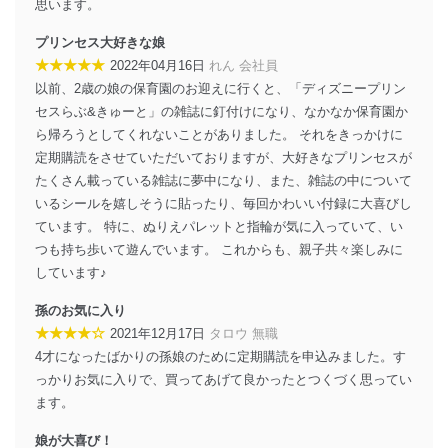
思います。
その他の規範を遵守します。また、当社の管理の仕組み
に、これらの法令及びその他の規範を常に適合させま
プリンセス大好きな娘
す。
★★★★★
2022年04月16日
れん 会社員
個人情報の安全管理措置
以前、2歳の娘の保育園のお迎えに行くと、「ディズニープリン
セスらぶ&きゅーと」の雑誌に釘付けになり、なかなか保育園か
当社は、個人情報の正確性及び安全性を確保するため
ら帰ろうとしてくれないことがありました。 それをきっかけに
に、下記セキュリティ対策をはじめとする安全対策を実
施し、個人情報の漏えい、滅失またはき損の防止及び是
定期購読をさせていただいておりますが、大好きなプリンセスが
正に努めます。
たくさん載っている雑誌に夢中になり、また、雑誌の中について
いるシールを嬉しそうに貼ったり、毎回かわいい付録に大喜びし
アクセス制御
個人データを取り扱うことのできる機器及び当該
ています。 特に、ぬりえパレットと指輪が気に入っていて、い
機器を取り扱う従業者を明確化し、 個人データへ
つも持ち歩いて遊んでいます。 これからも、親子共々楽しみに
の不要なアクセスを防止しています。
しています♪
アクセス者の識別と認証
孫のお気に入り
機器に標準装備されているユーザー制御機能（ユ
★★★★☆
2021年12月17日
タロウ 無職
ーザーアカウント制御）により、個人情報データ
ベース等を取り扱う情報システムを使用する従業
4才になったばかりの孫娘のために定期購読を申込みました。す
者を識別・認証しています。
っかりお気に入りで、買ってあげて良かったとつくづく思ってい
ます。
外部からの不正アクセス等の防止
個人データを取り扱う機器等のオペレーティング
娘が大喜び！