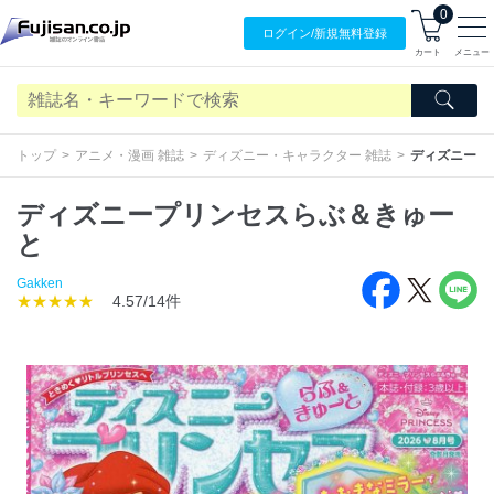
0
ログイン/
新規無料
登録
カート
メニュー
トップ
アニメ・漫画 雑誌
ディズニー・キャラクター 雑誌
ディズニープ
ディズニープリンセスらぶ＆きゅー
と
Gakken
★★★★★
4.57/14件