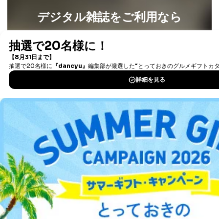
②利用目的を本人に通知し、又は公表することによって
当該事業者の権利又は正当な利益を害するおそれがある
デジタル雑誌をご利用なら
場合
③国の機関又は地方公共団体が法令の定める事務を遂行
最新号〜バックナンバーまで7000冊以上の雑誌
（電子
することに対して協力する必要がある場合であって、利
書籍）が無料で読み放題！
用目的を本人に通知し、又は公表することによって当該
タダ読みサービス
を楽しもう！
事務の遂行に支障を及ぼすおそれがあるとき
④開示対象個人情報の利用目的が明らかな場合
DOWNLOAD FOR IOS
開示対象個人情報については、保有個人データの本人ま
たはその代理人からの利用目的の通知、開示、変更等
DOWNLOAD FOR ANDROID
（内容の訂正、追加または削除）、利用停止等（「利用
の停止または消去」「第三者への提供の停止」）の求め
に対応させていただいております。 当社顧客の皆様の
個人情報は「マイページ」にログインしていただくこと
ご利用方法はこちら
で、訂正、追加、変更を行っていただくことが出来ま
す。マイページをご利用いただけない方、その他の方に
つきましては、下記Aをご覧ください。 また、ご登録い
ただいた個人情報のうち、市町村などの名称および郵便
総合案内
番号、金融機関の名称あるいはクレジットカードの有効
期限など、商品のお届けやご請求を行う上で支障がある
情報に変更があった場合には、当社が登録情報を変更さ
アフィリエイト
採用情報
せていただく場合があります。