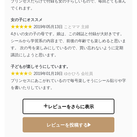
係
プリンセスだらけで付録も女の子らしいもので、毎回とても喜ん
TEL：0570-200-223
でくれます。
FAX：03-5459-7073
e-mail：
cs@fujisan.co.jp
女の子にオススメ
★★★★★
2019年05月13日
ことママ 主婦
改訂：2025年2月20日
制定：2005年4月1日
4さいの女の子の母です。娘は、この雑誌と付録が大好きです。
株式会社富士山マガジンサービス
シールから学習系の内容まで、前後の年齢でも楽しめると思いま
代表取締役会長 西野 伸一郎
す。 次の号を楽しみにしているので、買い忘れないように定期
個人情報の取扱いについて
講読にしようと思います。
子どもが楽しそうにしています。
１．個人情報保護管理者
★★★★☆
2019年01月19日
ゆかひろ 会社員
当社は以下の個人情報保護管理者を設置し、個人情報保
プリンセスにあこがれているので毎号楽しそうにシール貼りや字
護管理者の責任のもと、個人情報を取得・アクセス・利
を書いたりしています。
用・提供・管理いたします。
東京都渋谷区南平台町16-11
レビューをさらに表示
株式会社富士山マガジンサービス
代表取締役会長 西野 伸一郎
個人情報保護管理者: 経営管理グループディレクター 前
田 嘉也
レビューを投稿する
２．利用目的