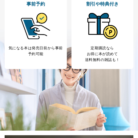
託・提供する場合、その業務に必要な範囲で委託・提
事前予約
割引や特典付き
供先企業に個人情報を開示することがあります。
委託・提供先企業は具体的には以下のような企業です
が、これらに限りません。
委託先：カスタマーサポート支援会社 、クレジッ
トカード決済などの決済代行・料金回収会社、広
告配信サービス会社
提供先：出版社、出版物発売元、卸売会社、販売
気になる本は
発売日前から事前
定期購読なら
店など商品の供給者、梱包会社、配送会社、新聞
予約可能
お得に本が読めて
販売店などの梱包・配送・配達会社
送料無料の雑誌も！
４．開示対象個人情報の「開示」「訂正」等の請求につ
いて
当社は、本人から、開示対象個人情報について利用目的
の通知を求められた場合には、遅滞なくこれに応じま
す。ただし、以下①～④のいずれかに該当する場合は、
利用目的の通知を行なうことはできません。そのとき
は、本人に遅滞無くその旨を通知するとともに、理由を
説明させていただきます。
①利用目的を本人に通知し、又は公表することによって
本人又は第三者の生命、身体、財産その他の権利利益を
害するおそれがある場合