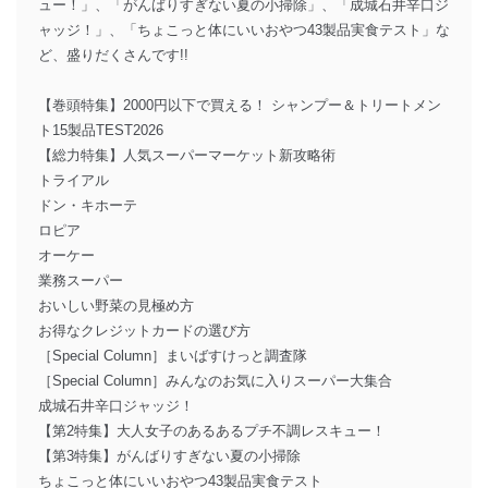
ュー！」、「がんばりすぎない夏の小掃除」、「成城石井辛口ジ
ャッジ！」、「ちょこっと体にいいおやつ43製品実食テスト」な
ど、盛りだくさんです!!
【巻頭特集】2000円以下で買える！ シャンプー＆トリートメン
ト15製品TEST2026
【総力特集】人気スーパーマーケット新攻略術
トライアル
ドン・キホーテ
ロピア
オーケー
業務スーパー
おいしい野菜の見極め方
お得なクレジットカードの選び方
［Special Column］まいばすけっと調査隊
［Special Column］みんなのお気に入りスーパー大集合
成城石井辛口ジャッジ！
【第2特集】大人女子のあるあるプチ不調レスキュー！
【第3特集】がんばりすぎない夏の小掃除
ちょこっと体にいいおやつ43製品実食テスト