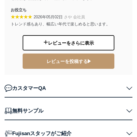
株式会社富士山マガジンサービス 個人情報問い合わせ
係
お役立ち
TEL：0570-200-223
★★★★★
2026年05月02日
さや 会社員
FAX：03-5459-7073
e-mail：
cs@fujisan.co.jp
トレンド感もあり、幅広い年代で楽しめると思います。
改訂：2025年2月20日
制定：2005年4月1日
レビューをさらに表示
株式会社富士山マガジンサービス
代表取締役会長 西野 伸一郎
個人情報の取扱いについて
レビューを投稿する
１．個人情報保護管理者
当社は以下の個人情報保護管理者を設置し、個人情報保
カスタマーQA
護管理者の責任のもと、個人情報を取得・アクセス・利
用・提供・管理いたします。
東京都渋谷区南平台町16-11
無料サンプル
株式会社富士山マガジンサービス
代表取締役会長 西野 伸一郎
個人情報保護管理者: 経営管理グループディレクター 前
田 嘉也
Fujisanスタッフがご紹介