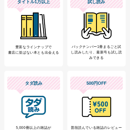
害するおそれがある場合
タイトル1万以上
試し読み
②利用目的を本人に通知し、又は公表することによって
当該事業者の権利又は正当な利益を害するおそれがある
場合
③国の機関又は地方公共団体が法令の定める事務を遂行
することに対して協力する必要がある場合であって、利
用目的を本人に通知し、又は公表することによって当該
事務の遂行に支障を及ぼすおそれがあるとき
④開示対象個人情報の利用目的が明らかな場合
バックナンバー1冊まるごと試
豊富なラインナップで
し読み
したり、最新号も試し読
書店に並ばない本とも出会える
開示対象個人情報については、保有個人データの本人ま
みできる
たはその代理人からの利用目的の通知、開示、変更等
（内容の訂正、追加または削除）、利用停止等（「利用
の停止または消去」「第三者への提供の停止」）の求め
に対応させていただいております。 当社顧客の皆様の
タダ読み
500円OFF
個人情報は「マイページ」にログインしていただくこと
で、訂正、追加、変更を行っていただくことが出来ま
す。マイページをご利用いただけない方、その他の方に
つきましては、下記Aをご覧ください。 また、ご登録い
ただいた個人情報のうち、市町村などの名称および郵便
番号、金融機関の名称あるいはクレジットカードの有効
期限など、商品のお届けやご請求を行う上で支障がある
情報に変更があった場合には、当社が登録情報を変更さ
5,000冊以上の雑誌が
普段読んでいる雑誌のレビュー
せていただく場合があります。