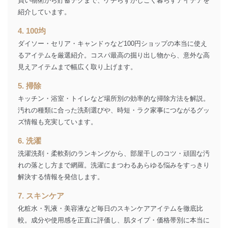
買い物術から貯蓄テクまで、ケチらずかしこく暮らすアイデアを
ｅメール等による商品、サービ
紹介しています。
ス、キャンペーン等の広告に関す
るご案内のため
4. 100均
採用応募者の方の
4
採用選考、ご連絡のため
ダイソー・セリア・キャンドゥなど100円ショップの本当に使え
個人情報
るアイテムを厳選紹介。コスパ最高の掘り出し物から、意外な高
当社の従業者の個
人事、総務などの雇用管理等のた
5
人情報
め
見えアイテムまで幅広く取り上げます。
パートナー（提携
購入商品配送のため
5. 掃除
企業）からの委託
提携企業及びお客様がご購入され
により当社の
た商品の発売元企業からのｅメー
キッチン・浴室・トイレなど場所別の効率的な掃除方法を解説。
6
定期購読サービス
ル等による商品、
汚れの種類に合った洗剤選びや、時短・ラク家事につながるグッ
等をご利用の方の
サービス、キャンペーン等の広告
ズ情報も充実しています。
個人情報
に関するご案内のため
当社のサービス利用状況の把握お
6. 洗濯
よびその分析のため
洗濯洗剤・柔軟剤のランキングから、部屋干しのコツ・頑固な汚
お問い合わせ対応、トラブル対
SNS公式アカウン
処、オペレーター教育など応対品
れの落とし方まで網羅。洗濯にまつわるあらゆる悩みをすっきり
7
トに登録された方
質向上のため
解決する情報を発信します。
の個人情報
その他当社のプライバシーポリシ
ー等にて公表する利用目的達成の
7. スキンケア
ため
化粧水・乳液・美容液など毎日のスキンケアアイテムを徹底比
※上記の利用目的のうちNo.1～5については保有個人デ
較。成分や使用感を正直に評価し、肌タイプ・価格帯別に本当に
ータ（開示対象個人情報）の利用目的であり、下記4.の