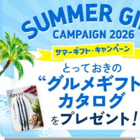
株主様：氏名、住所、（会社名）
C.代理人様による開示等のご請求
開示等のご請求をすることについて代理人に委任する場
合は、前項の書類に加えて、下記書類をご同封くださ
い。
委任状
デジタル雑誌をご利用なら
ご本人様が委任状に捺印し、捺印した印鑑の印鑑登
録証明書を添付してください。
最新号〜バックナンバーまで7000冊以上の雑誌
（電子
代理人様が親権者などの法定代理人の場合は、委任
書籍）が無料で読み放題！
状に代えて、ご本人様との関係がわかる戸籍謄本も
タダ読みサービス
を楽しもう！
しくは抄本、または住民票をご提出いただくことも
可能です。
代理人本人であることを確認するための書類
DOWNLOAD FOR IOS
下記書類のうち、いずれかを同封してください。
（本籍地を塗りつぶしたものをご用意下さい。）
・運転免許証の写し
DOWNLOAD FOR ANDROID
・住民票の写し
・健康保険証の被保険者証の写し
D.手数料について
ご利用方法はこちら
利用目的の通知、開示対象個人情報の開示請求につ
いては、1回の申請ごとに手数料、郵送料が必要で