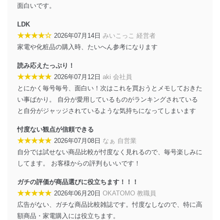
当社は、個人情報に関連する法令、国が定める指針及び
面白いです。
その他の規範を遵守します。また、当社の管理の仕組み
に、これらの法令及びその他の規範を常に適合させま
LDK
す。
★★★★☆
2026年07月14日
みいこっこ 経営者
家電や化粧品の購入時、たいへん参考になります
個人情報の安全管理措置
読み応えたっぷり！
当社は、個人情報の正確性及び安全性を確保するため
に、下記セキュリティ対策をはじめとする安全対策を実
★★★★★
2026年07月12日
aki 会社員
施し、個人情報の漏えい、滅失またはき損の防止及び是
とにかく毎号毎号、面白い！次はこれを買おうとメモしておきた
正に努めます。
い事ばかり。 自分が愛用しているものがランキングされている
アクセス制御
と自分がジャッジされているような気持ちになってしまいます
個人データを取り扱うことのできる機器及び当該
機器を取り扱う従業者を明確化し、 個人データへ
忖度ない観点が信頼できる
の不要なアクセスを防止しています。
★★★★★
2026年07月08日
なぁ 自営業
自分では試せない商品比較が忖度なく見れるので、毎号楽しみに
アクセス者の識別と認証
してます。 お客様からの評判もいいです！
機器に標準装備されているユーザー制御機能（ユ
ーザーアカウント制御）により、個人情報データ
ガチの評価が商品選びに役立ちます！！！
ベース等を取り扱う情報システムを使用する従業
者を識別・認証しています。
★★★★★
2026年06月20日
OKATOMO 教職員
広告がない、ガチな商品比較雑誌です。忖度なしなので、特に高
外部からの不正アクセス等の防止
額商品・家電購入には役立ちます。