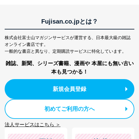
だ企業に、業務の一部として個人情報の取扱いを委
託・提供する場合、その業務に必要な範囲で委託・提
供先企業に個人情報を開示することがあります。
委託・提供先企業は具体的には以下のような企業です
Fujisan.co.jpとは？
が、これらに限りません。
委託先：カスタマーサポート支援会社 、クレジッ
株式会社富士山マガジンサービスが運営する、
日本最大級の雑誌
トカード決済などの決済代行・料金回収会社、広
告配信サービス会社
オンライン書店です。
提供先：出版社、出版物発売元、卸売会社、販売
一般的な書店と異なり、
定期購読サービスに特化しています。
店など商品の供給者、梱包会社、配送会社、新聞
販売店などの梱包・配送・配達会社
雑誌、新聞、シリーズ書籍、漫画や
本屋にも無い古い
本も見つかる！
４．開示対象個人情報の「開示」「訂正」等の請求につ
いて
新規会員登録
当社は、本人から、開示対象個人情報について利用目的
の通知を求められた場合には、遅滞なくこれに応じま
す。ただし、以下①～④のいずれかに該当する場合は、
利用目的の通知を行なうことはできません。そのとき
初めてご利用の方へ
は、本人に遅滞無くその旨を通知するとともに、理由を
説明させていただきます。
法人サービスはこちら ＞
①利用目的を本人に通知し、又は公表することによって
本人又は第三者の生命、身体、財産その他の権利利益を