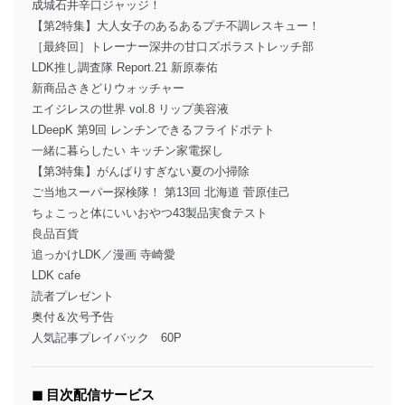
成城石井辛口ジャッジ！
【第2特集】大人女子のあるあるプチ不調レスキュー！
［最終回］トレーナー深井の甘口ズボラストレッチ部
LDK推し調査隊 Report.21 新原泰佑
新商品さきどりウォッチャー
エイジレスの世界 vol.8 リップ美容液
LDeepK 第9回 レンチンできるフライドポテト
一緒に暮らしたい キッチン家電探し
【第3特集】がんばりすぎない夏の小掃除
ご当地スーパー探検隊！ 第13回 北海道 菅原佳己
ちょこっと体にいいおやつ43製品実食テスト
良品百貨
追っかけLDK／漫画 寺崎愛
LDK cafe
読者プレゼント
奥付＆次号予告
人気記事プレイバック 60P
◼︎ 目次配信サービス