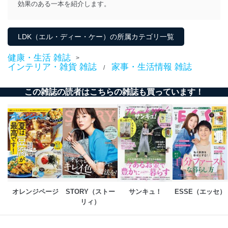
効果のある一本を紹介します。
開示等のご請求に対応させていただきます。
なお、6、7については、パートナー（提携企業）様又は
各SNS運営会社様にご請求いただきますようお願い致し
ます。
LDK（エル・ディー・ケー）の所属カテゴリ一覧
３．個人情報の第三者提供について
健康・生活 雑誌
>
インテリア・雑貨 雑誌
家事・生活情報 雑誌
/
当社は、取得した個人情報を適切に管理し､あらかじめ
本人の同意を得ることなく第三者に提供することはあり
ません。ただし、次の場合は除きます。
この雑誌の読者はこちらの雑誌も買っています！
法令に基づく場合
人の生命､身体または財産の保護のために必要がある
場合であって、本人の同意を得ることが困難であると
き。
公衆衛生の向上または児童の健全な育成の推進のため
に特に必要がある場合であって、本人の同意を得るこ
とが困難である場合。
国の機関もしくは地方公共団体またはその委託を受け
た者が法令の定める事務を遂行することに対して協力
オレンジページ
STORY（ストー
サンキュ！
ESSE（エッセ）
する必要がある場合であって、本人の同意を得ること
リィ）
により当該事務の遂行に支障を及ぼすおそれがあると
き。
上記２．の利用目的を実施するために守秘義務を結ん