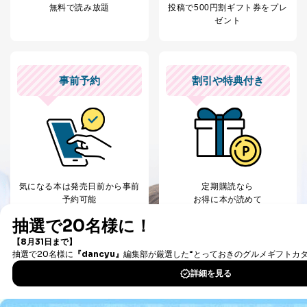
無料で読み放題
投稿で
500円割ギフト券をプレ
A.開示等の求めの申し出先、提出していただく書面等
ゼント
開示等の求めは、電話又は電子メールにて下記までお申
し付けください。開示等の求めに際して提出していただ
く書面等については、その際にご案内いたします。
事前予約
割引や特典付き
■電話による場合
TEL:0570-200-223
株式会社富士山マガジンサービス 個人情報問い合わせ
係
受付時間：10:00～17:00（土、日、祝、年末年始休業）
■電子メールによる場合
e-mail：
cs@fujisan.co.jp
気になる本は
発売日前から事前
定期購読なら
B.開示等の対応に際して、以下記載の項目のうち2項目
予約可能
お得に本が読めて
以上での本人確認を実施させていただきます。
送料無料の雑誌も！
商品を購入された個人のお客様：氏名、住所、電話番
号、顧客番号、メールアドレス
商品を購入された法人のお客様：氏名、会社名、部署
名、会社住所、電話番号、顧客番号、メールアドレス
採用に応募された方：氏名、住所、所属学校（会社）
名
お取引先様：会社名、部署名、氏名、住所