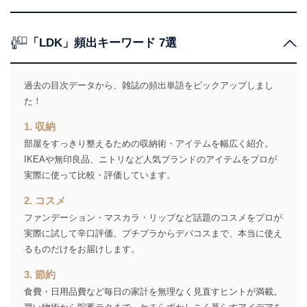
２．利用目的
当社が取り扱う開示対象個人情報の利用目的は次のとお
「LDK」頻出キーワード 7選
りです。
No
個人情報の種類
利用目的
購入商品の配送のため
過去の目次データから、雑誌の頻出単語をピックアップしまし
商品代金回収のため
た！
ｅメール等による商品、サービ
ス、キャンペーン等の広告の案内
当社の定期購読サ
1. 収納
のため
1
ービス等をご利用
部屋をすっきり整えるための収納術・アイテムを幅広く紹介。
個人が特定できない形で取得した
の方の個人情報
閲覧履歴や購買履歴等の情報を分
IKEAや無印良品、ニトリなど人気ブランドのアイテムをプロが
析して、趣味・嗜好に
実際に使って比較・評価しています。
応じた新商品・サービスに関する
広告のため
2. コスメ
当社にお問合わせ
お問い合わせ対応、トラブル対
ファンデーション・マスカラ・リップなど話題のコスメをプロが
2
いただいた方の個
処、オペレーター教育など応対品
実際に試して辛口評価。プチプラからデパコスまで、本当に使え
人情報
質向上のため
るものだけをお届けします。
カスタマーQ＆Aサイトの投稿内容
の確認のため
3. 節約
ｅメール等によるカスタマーQ＆A
当社カスタマーQ＆
サイトのサービス内容のご案内の
食費・日用品費など毎日の家計を無理なく見直すヒントが満載。
3
Aサービス利用者
ため