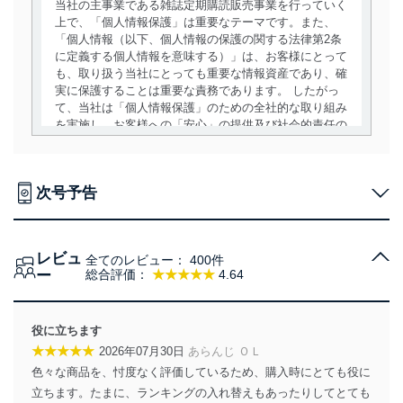
当社の主事業である雑誌定期購読販売事業を行っていく
上で、「個人情報保護」は重要なテーマです。また、
「個人情報（以下、個人情報の保護の関する法律第2条
に定義する個人情報を意味する）」は、お客様にとって
も、取り扱う当社にとっても重要な情報資産であり、確
実に保護することは重要な責務であります。 したがっ
て、当社は「個人情報保護」のための全社的な取り組み
を実施し、お客様への「安心」の提供及び社会的責任の
責務を果たすことを確実にいたします。
個人情報の取得・利用・提供について
次号予告
当社は、個人情報の取得・利用・提供に際して、その利
用目的を明確にし、本人の同意を得たうえで利用目的の
達成に必要な範囲内で適法かつ公正な手段によって取
レビュ
得・利用・提供を行います。また、当社が保有している
全てのレビュー：
400件
ー
総合評価：
★★★★★
4.64
個人情報は、同意を得ずに目的外利用、第三者への提
供・開示は行いません。当社においてはこれらの取り組
みを確実にするため、従業者等の教育を徹底してまいり
ます。また、目的外利用を行わないために、適切な管理
役に立ちます
措置を講じます。
★★★★★
2026年07月30日
あらんじ ＯＬ
色々な商品を、忖度なく評価しているため、購入時にとても役に
法令遵守
立ちます。たまに、ランキングの入れ替えもあったりしてとても