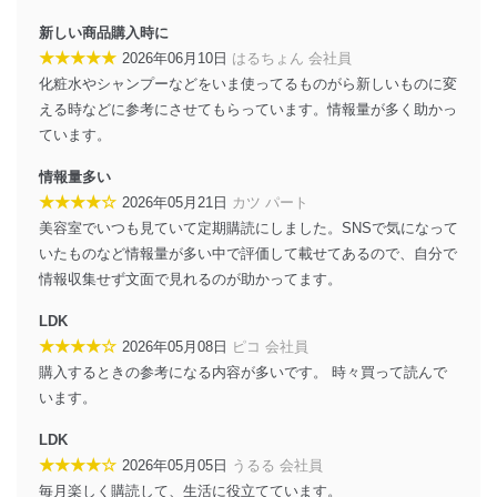
個人データを取り扱う機器等のオペレーティング
システムを最新の状態に保持しています。
新しい商品購入時に
個人データを取り扱う機器等にセキュリティ対策
★★★★★
2026年06月10日
はるちょん 会社員
ソフトウェア等を導入し、自動更新 機能等の活用
化粧水やシャンプーなどをいま使ってるものがら新しいものに変
により、これを最新状態としています。
える時などに参考にさせてもらっています。情報量が多く助かっ
情報システムの使用に伴う漏洩等の防止
ています。
メール等により個人データの含まれるファイルを
送信する場合に、当該ファイルへのパスワードを
情報量多い
設定しています。
★★★★☆
2026年05月21日
カツ パート
美容室でいつも見ていて定期購読にしました。SNSで気になって
個人情報保護マネジメントシステムの継続的改善
いたものなど情報量が多い中で評価して載せてあるので、自分で
当社は、内部監査及びマネジメントレビューの機会を通
情報収集せず文面で見れるのが助かってます。
じて、個人情報保護マネジメントシステムを継続的に改
善し、常に最良の状態を維持します。
LDK
★★★★☆
2026年05月08日
ピコ 会社員
苦情及び相談受付け窓口
購入するときの参考になる内容が多いです。 時々買って読んで
貴殿の個人情報及び当社の個人情報保護マネジメントシ
います。
ステムに関するご相談及び苦情については以下までご連
絡ください。
LDK
適切、かつ迅速に対応させていただきます。
★★★★☆
2026年05月05日
うるる 会社員
毎月楽しく購読して、生活に役立てています。