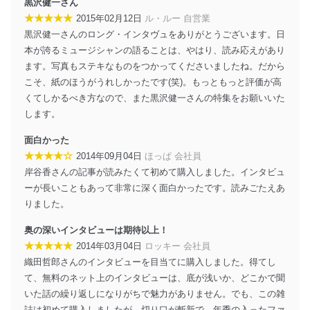
黒沢健一さん
に、下記セキュリティ対策をはじめとする安全対策を実
★★★★★
施し、個人情報の漏えい、滅失またはき損の防止及び是
2015年02月12日
ル・ルー 自営業
正に努めます。
黒沢健一さんのロング・インタヴュをありがとうございます。日
本が誇るミュージシャンの語ることは、やはり、読み応えがあり
アクセス制御
個人データを取り扱うことのできる機器及び当該
ます。写真もステキなものをつかってくださいましたね。だから
機器を取り扱う従業者を明確化し、 個人データへ
こそ、紙のほうがうれしかったです(笑)。もっともっと評価が高
の不要なアクセスを防止しています。
くてしかるべき方なので、また黒沢健一さんの特集をお願いいた
します。
アクセス者の識別と認証
機器に標準装備されているユーザー制御機能（ユ
面白かった
ーザーアカウント制御）により、個人情報データ
★★★★☆
ベース等を取り扱う情報システムを使用する従業
2014年09月04日
ほっぱ 会社員
者を識別・認証しています。
岸谷香さんの記事が読みたくて初めて購入しました。インタビュ
ーが長いこともあって非常に深く面白かったです。読みごたえあ
外部からの不正アクセス等の防止
りました。
個人データを取り扱う機器等のオペレーティング
システムを最新の状態に保持しています。
奥の深いインタビューは期待以上！
個人データを取り扱う機器等にセキュリティ対策
★★★★★
2014年03月04日
ロッキー 会社員
ソフトウェア等を導入し、自動更新 機能等の活用
により、これを最新状態としています。
織田哲郎さんのインタビューを目当てに購入しました。得てし
て、無料のネット上のインタビューは、底が浅いか、どこかで聞
情報システムの使用に伴う漏洩等の防止
いた話の繰り返しになりがちで魅力がありません。でも、この雑
メール等により個人データの含まれるファイルを
誌は初めて購入しましたが、切り口が斬新で、年季の入ったファ