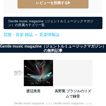
レビューを投稿する
代表取締役会長 西野 伸一郎
個人情報の取扱いについて
１．個人情報保護管理者
Gentle music magazine（ジェントルミュージックマガジ
ン）の所属カテゴリ一覧
当社は以下の個人情報保護管理者を設置し、個人情報保
護管理者の責任のもと、個人情報を取得・アクセス・利
芸能・音楽 雑誌
音楽情報誌
>
用・提供・管理いたします。
Gentle music magazine（ジェントルミュージックマガジン）
東京都渋谷区南平台町16-11
の無料記事
株式会社富士山マガジンサービス
代表取締役会長 西野 伸一郎
個人情報保護管理者: 経営管理グループディレクター 前
田 嘉也
２．利用目的
当社が取り扱う開示対象個人情報の利用目的は次のとお
りです。
渡辺美里
高野寛 ブラジルのリズ
No
個人情報の種類
利用目的
ムで録音
購入商品の配送のため
商品代金回収のため
Gentle music magazine（ジェ
Gentle music magazine（ジェ