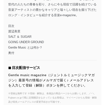
世代の人たちの青春を彩り、さらに今も現役で活躍を続けている
音楽アーティストの豊かなキャリアと瑞々しい現在を掘り下げた
ロング・インタビューを紹介する音楽e-magazine。
目次
渡辺美里
SALT ＆ SUGAR
GOING UNDER GROUND
Gentle Music とは何か？
奥付
◼︎ 目次配信サービス
Gentle music magazine（ジェントルミュージックマガ
ジン）最新号の情報がメルマガで届く♪ メールアドレス
を入力して登録（解除）ボタンを押してください。
※登録は無料です ※登録・解除は、各雑誌の商品ページからお願いします。／~＼
Fujisan.co.jpで既に定期購読をなさっているお客様は、マイページからも登録・解除
及び宛先メールアドレスの変更手続きが可能です。