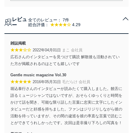
責務を果たすことを確実にいたします。
個人情報の取得・利用・提供について
レビュ
全てのレビュー：
7件
当社は、個人情報の取得・利用・提供に際して、その利
ー
総合評価：
★★★★☆
4.29
用目的を明確にし、本人の同意を得たうえで利用目的の
達成に必要な範囲内で適法かつ公正な手段によって取
得・利用・提供を行います。また、当社が保有している
雑誌掲載
個人情報は、同意を得ずに目的外利用、第三者への提
★★★☆☆
2022年04月01日
まこ 会社員
供・開示は行いません。当社においてはこれらの取り組
広石さんのインタビューを見つけて購読 解散後も活動されてい
みを確実にするため、従業者等の教育を徹底してまいり
ます。また、目的外利用を行わないために、適切な管理
た方が掲載されるのはとても嬉しいです
措置を講じます。
Gentle music magazine Vol.30
法令遵守
★★★★★
2016年05月31日
毛だらけ 会社員
堀込泰行さんのインタビューが読みたくて購入しました。饒舌に
当社は、個人情報に関連する法令、国が定める指針及び
語るミュージシャンではないですが、おそらくゆっくりと時間を
その他の規範を遵守します。また、当社の管理の仕組み
に、これらの法令及びその他の規範を常に適合させま
かけて話を聞き、可能な限り話した言葉に忠実に文字にしたイン
す。
タビューだと好感を持ちました。ファンはジリジリしながら彼の
活動を待っていますが、その間の逡巡を彼の率直な言葉で読むこ
個人情報の安全管理措置
とができてうれしかったです。次回は是非撮り下ろしの写真を！
当社は、個人情報の正確性及び安全性を確保するため