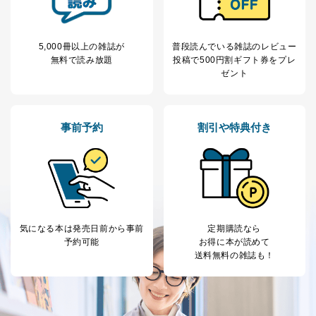
提供先：出版社、出版物発売元、卸売会社、販売
店など商品の供給者、梱包会社、配送会社、新聞
販売店などの梱包・配送・配達会社
5,000冊以上の雑誌が
普段読んでいる雑誌のレビュー
無料で読み放題
投稿で
500円割ギフト券をプレ
４．開示対象個人情報の「開示」「訂正」等の請求につ
ゼント
いて
当社は、本人から、開示対象個人情報について利用目的
の通知を求められた場合には、遅滞なくこれに応じま
事前予約
割引や特典付き
す。ただし、以下①～④のいずれかに該当する場合は、
利用目的の通知を行なうことはできません。そのとき
は、本人に遅滞無くその旨を通知するとともに、理由を
説明させていただきます。
①利用目的を本人に通知し、又は公表することによって
本人又は第三者の生命、身体、財産その他の権利利益を
害するおそれがある場合
②利用目的を本人に通知し、又は公表することによって
気になる本は
発売日前から事前
定期購読なら
当該事業者の権利又は正当な利益を害するおそれがある
予約可能
お得に本が読めて
場合
送料無料の雑誌も！
③国の機関又は地方公共団体が法令の定める事務を遂行
することに対して協力する必要がある場合であって、利
用目的を本人に通知し、又は公表することによって当該
事務の遂行に支障を及ぼすおそれがあるとき