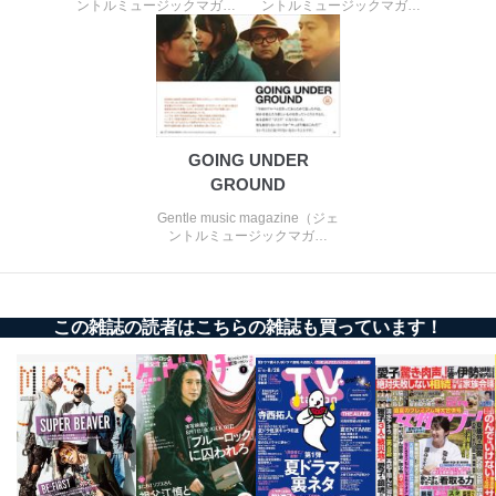
ントルミュージックマガジ
ントルミュージックマガジ
ｅメール等による商品、サービ
ン） Vol.24
ン） Vol.20
ス、キャンペーン等の広告の案内
当社の定期購読サ
のため
1
ービス等をご利用
個人が特定できない形で取得した
の方の個人情報
閲覧履歴や購買履歴等の情報を分
析して、趣味・嗜好に
応じた新商品・サービスに関する
広告のため
GOING UNDER
当社にお問合わせ
お問い合わせ対応、トラブル対
GROUND
2
いただいた方の個
処、オペレーター教育など応対品
Gentle music magazine（ジェ
人情報
質向上のため
ントルミュージックマガジ
カスタマーQ＆Aサイトの投稿内容
ン） Vol.18
の確認のため
ｅメール等によるカスタマーQ＆A
当社カスタマーQ＆
サイトのサービス内容のご案内の
3
Aサービス利用者
ため
この雑誌の読者はこちらの雑誌も買っています！
ｅメール等による商品、サービ
ス、キャンペーン等の広告に関す
るご案内のため
採用応募者の方の
4
採用選考、ご連絡のため
個人情報
当社の従業者の個
人事、総務などの雇用管理等のた
5
人情報
め