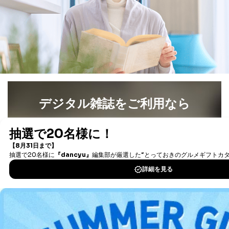
④開示対象個人情報の利用目的が明らかな場合
開示対象個人情報については、保有個人データの本人ま
たはその代理人からの利用目的の通知、開示、変更等
（内容の訂正、追加または削除）、利用停止等（「利用
の停止または消去」「第三者への提供の停止」）の求め
に対応させていただいております。 当社顧客の皆様の
個人情報は「マイページ」にログインしていただくこと
で、訂正、追加、変更を行っていただくことが出来ま
す。マイページをご利用いただけない方、その他の方に
デジタル雑誌をご利用なら
つきましては、下記Aをご覧ください。 また、ご登録い
ただいた個人情報のうち、市町村などの名称および郵便
最新号〜バックナンバーまで7000冊以上の雑誌
（電子
番号、金融機関の名称あるいはクレジットカードの有効
書籍）が無料で読み放題！
期限など、商品のお届けやご請求を行う上で支障がある
情報に変更があった場合には、当社が登録情報を変更さ
タダ読みサービス
を楽しもう！
せていただく場合があります。
A.開示等の求めの申し出先、提出していただく書面等
DOWNLOAD FOR IOS
開示等の求めは、電話又は電子メールにて下記までお申
し付けください。開示等の求めに際して提出していただ
く書面等については、その際にご案内いたします。
DOWNLOAD FOR ANDROID
■電話による場合
TEL:0570-200-223