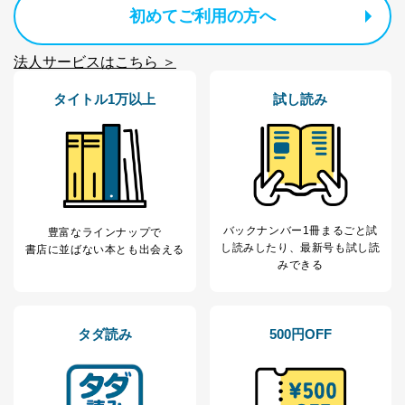
本人の同意を得ることなく第三者に提供することはあり
初めてご利用の方へ
ません。ただし、次の場合は除きます。
法令に基づく場合
法人サービスはこちら ＞
人の生命､身体または財産の保護のために必要がある
場合であって、本人の同意を得ることが困難であると
タイトル1万以上
試し読み
き。
公衆衛生の向上または児童の健全な育成の推進のため
に特に必要がある場合であって、本人の同意を得るこ
とが困難である場合。
国の機関もしくは地方公共団体またはその委託を受け
た者が法令の定める事務を遂行することに対して協力
する必要がある場合であって、本人の同意を得ること
により当該事務の遂行に支障を及ぼすおそれがあると
バックナンバー1冊まるごと試
豊富なラインナップで
き。
し読み
したり、最新号も試し読
書店に並ばない本とも出会える
上記２．の利用目的を実施するために守秘義務を結ん
みできる
だ企業に、業務の一部として個人情報の取扱いを委
託・提供する場合、その業務に必要な範囲で委託・提
供先企業に個人情報を開示することがあります。
委託・提供先企業は具体的には以下のような企業です
タダ読み
500円OFF
が、これらに限りません。
委託先：カスタマーサポート支援会社 、クレジッ
トカード決済などの決済代行・料金回収会社、広
告配信サービス会社