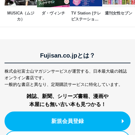
パートナー（提携
購入商品配送のため
企業）からの委託
提携企業及びお客様がご購入され
により当社の
た商品の発売元企業からのｅメー
MUSICA（ムジ
ダ・ヴィンチ
TV Station (テレ
週刊女性セブン
6
定期購読サービス
ル等による商品、
カ）
ビステーション) 
等をご利用の方の
サービス、キャンペーン等の広告
関東版
個人情報
に関するご案内のため
当社のサービス利用状況の把握お
よびその分析のため
お問い合わせ対応、トラブル対
SNS公式アカウン
処、オペレーター教育など応対品
Fujisan.co.jpとは？
7
トに登録された方
質向上のため
の個人情報
その他当社のプライバシーポリシ
ー等にて公表する利用目的達成の
株式会社富士山マガジンサービスが運営する、
日本最大級の雑誌
ため
オンライン書店です。
※上記の利用目的のうちNo.1～5については保有個人デ
一般的な書店と異なり、
定期購読サービスに特化しています。
ータ（開示対象個人情報）の利用目的であり、下記4.の
開示等のご請求に対応させていただきます。
雑誌、新聞、シリーズ書籍、漫画や
なお、6、7については、パートナー（提携企業）様又は
本屋にも無い古い本も見つかる！
各SNS運営会社様にご請求いただきますようお願い致し
ます。
新規会員登録
３．個人情報の第三者提供について
当社は、取得した個人情報を適切に管理し､あらかじめ