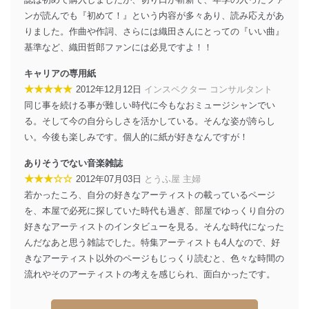
送信する場合に、当該ファイルへのパスワードを
設定しています。
ンが読んでも『初めて！』という内容が多々あり、読み応えがあ
りました。作曲や作詞、さらには織田さんにとっての『いい曲』
個人情報保護マネジメントシステムの継続的改善
基準など、織田哲郎ファンには必見ですよ！！
当社は、内部監査及びマネジメントレビューの機会を通
キャリアの専用紙
じて、個人情報保護マネジメントシステムを継続的に改
★★★★★
2012年12月12日
インスペクター コンサルタント
善し、常に最良の状態を維持します。
同じ事を続ける事が難しい時代に今もなおミュージシャンでい
苦情及び相談受付け窓口
る。そして今の自分らしさを活かしている。そんな姿が誇らし
い。今後も楽しみです。個人的に紙が好きなんですが！
貴殿の個人情報及び当社の個人情報保護マネジメントシ
ステムに関するご相談及び苦情については以下までご連
ありそうでない音楽雑誌
絡ください。
★★★☆☆
2012年07月03日
とうふ屋 主婦
適切、かつ迅速に対応させていただきます。
若かったころ、自分の好きなアーティストの載っているページ
株式会社富士山マガジンサービス 個人情報問い合わせ
を、本屋で必死に探していた時代も過ぎ、部屋でゆっくり自分の
係
好きなアーティストのインタビューを見る。そんな時代になった
TEL：0570-200-223
んだなあと思う雑誌でした。特集アーティストも4人なので、好
FAX：03-5459-7073
きなアーティスト以外のページもじっくり読むと、色々な時間の
e-mail：
cs@fujisan.co.jp
流れやそのアーティストの考えを感じられ、面白かったです。
改訂：2025年2月20日
制定：2005年4月1日
株式会社富士山マガジンサービス