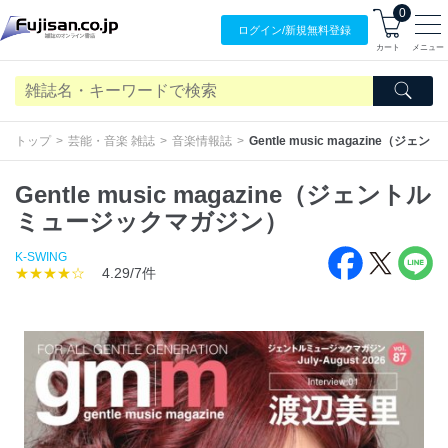
0
ログイン/
新規無料
登録
カート
メニュー
トップ
芸能・音楽 雑誌
音楽情報誌
Gentle music magazine（
Gentle music magazine（ジェントル
ミュージックマガジン）
K-SWING
★★★★☆
4.29/7件