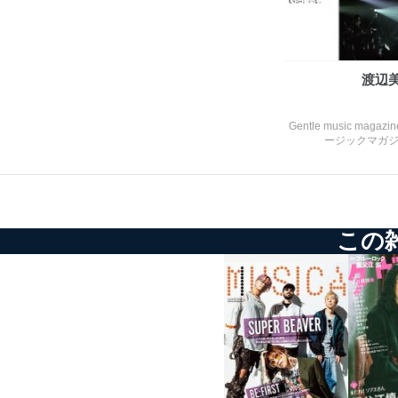
株式会社富士山マガジンサー
TEL：0570-200-223
FAX：03-5459-7073
渡辺
e-mail：
cs@fujisan.co.jp
改訂：2025年2月20日
Gentle music ma
制定：2005年4月1日
ージックマガジン）
株式会社富士山マガジンサ
代表取締役会長 西野 伸一
個人情報の取扱いについ
この
１．個人情報保護管理者
当社は以下の個人情報保護
いたします。
東京都渋谷区南平台町16-11
株式会社富士山マガジンサ
代表取締役会長 西野 伸一
個人情報保護管理者: 経営管