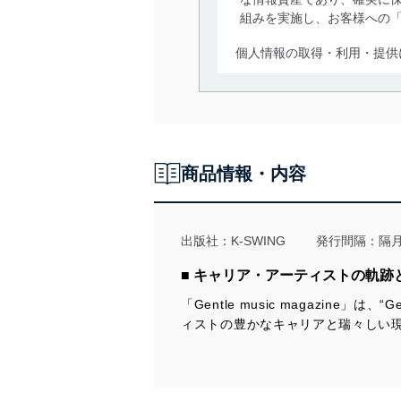
組みを実施し、お客様への
個人情報の取得・利用・提供
当社は、個人情報の取得・
囲内で適法かつ公正な手段
利用、第三者への提供・開
いります。また、目的外利
商品情報・内容
法令遵守
当社は、個人情報に関連す
令及びその他の規範を常に
出版社：
K-SWING
発行間隔：隔
個人情報の安全管理措置
■ キャリア・アーティストの軌
「Gentle music magazin
当社は、個人情報の正確性
ィストの豊かなキャリアと瑞々しい現在
漏えい、滅失またはき損の
アクセス制御
個人データを取り扱う
しています。