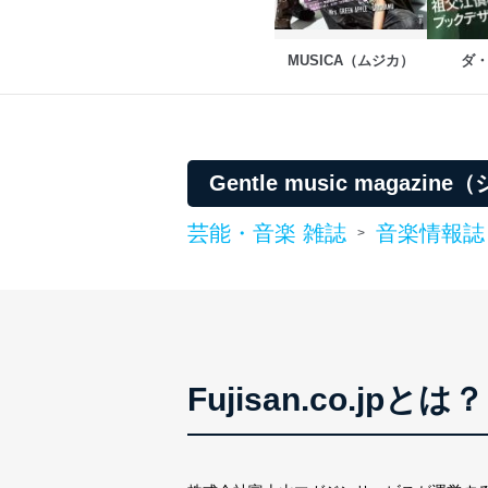
２．利用目的
MUSICA（ムジカ）
ダ
当社が取り扱う開示対象個
No
個人情報
当社の定期購読サービス
Gentle music mag
1
人情報
芸能・音楽 雑誌
音楽情報誌
>
2
当社にお問合わせいただ
3
当社カスタマーQ＆Aサー
4
採用応募者の方の個人情
5
当社の従業者の個人情報
Fujisan.co.jpとは？
パートナー（提携企業）
6
社の
定期購読サービス等をご