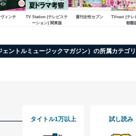
・ヴィンチ
TV Station (テレビステ
週刊女性セブン
TVnavi (テ
人情報の利用目的は次のとおりです。
ーション) 関東版
都圏
の種類
利用目的
購入商品の配送のため
商品代金回収のため
等をご利用の方の個
ｅメール等による商品、サービス、キャンペーン等
azine（ジェントルミュージックマガジン）の所属カテゴ
個人が特定できない形で取得した閲覧履歴や購買履
味・嗜好に
応じた新商品・サービスに関する広告のため
いた方の個人情報
お問い合わせ対応、トラブル対処、オペレーター教
カスタマーQ＆Aサイトの投稿内容の確認のため
ビス利用者
ｅメール等によるカスタマーQ＆Aサイトのサービ
ｅメール等による商品、サービス、キャンペーン等
報
採用選考、ご連絡のため
人事、総務などの雇用管理等のため
購入商品配送のため
からの委託により当
タイトル1万以上
試し読み
提携企業及びお客様がご購入された商品の発売元企
品、
利用の方の個人情報
サービス、キャンペーン等の広告に関するご案内の