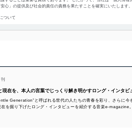
「安心」の提供及び社会的責任の責務を果たすことを確実にいたします
について
利用・提供に際して、その利用目的を明確にし、本人の同意を得たうえ
によって取得・利用・提供を行います。また、当社が保有している個人
示は行いません。当社においてはこれらの取り組みを確実にするため、
用を行わないために、適切な管理措置を講じます。
る法令、国が定める指針及びその他の規範を遵守します。また、当社の
適合させます。
月刊
跡と現在を、本人の言葉でじっくり解き明かすロング・インタビ
e」は、“Gentle Generation”と呼ばれる世代の人たちの青春を彩り
及び安全性を確保するために、下記セキュリティ対策をはじめとする安
を掘り下げたロング・インタビューを紹介する音楽e-magazine
防止及び是正に努めます。
ことのできる機器及び当該機器を取り扱う従業者を明確化し、 個人デ