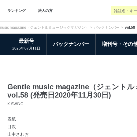
ランキング
法人の方
le music magazine（ジェントルミュージックマガジン）
バックナンバー
vol.58
最新号
バックナンバー
増刊号・その
2026年07月11日
Gentle music magazine（ジ
vol.58 (発売日2020年11月30日)
K-SWING
表紙
目次
山中さわお