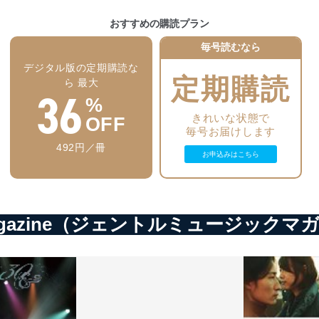
おすすめの購読プラン
いるユーザー制御機能（ユーザーアカウント制御）により、個人情報デ
毎号読むなら
業者を識別・認証しています。
デジタル版の定期購読な
定期購読
等の防止
ら 最大
36
機器等のオペレーティングシステムを最新の状態に保持しています。
%
機器等にセキュリティ対策ソフトウェア等を導入し、自動更新 機能等
きれいな状態で
OFF
毎号お届けします
492円／冊
う漏洩等の防止
お申込みはこちら
ータの含まれるファイルを送信する場合に、当該ファイルへのパスワー
ステムの継続的改善
ic magazine（ジェントルミュージッ
ジメントレビューの機会を通じて、個人情報保護マネジメントシステム
個人情報保護マネジメントシステムに関するご相談及び苦情については
ていただきます。