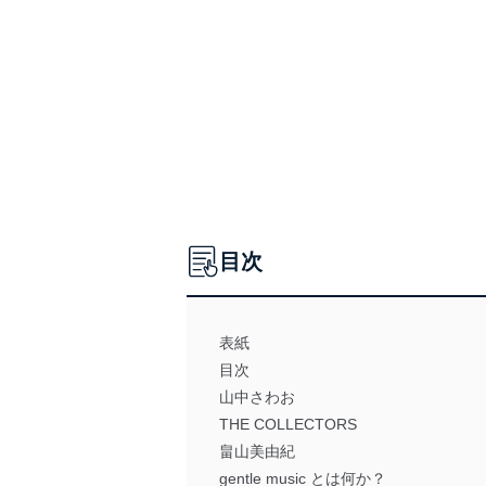
目次
表紙
目次
山中さわお
THE COLLECTORS
畠山美由紀
gentle music とは何か？