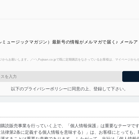
ne（ジェントルミュージックマガジン）最新号の情報がメルマガで届く♪ メ
からお願いします。／~＼Fujisan.co.jpで既に定期購読をなさっているお客様は、マイページ
以下のプライバシーポリシーに同意の上、登録して下さい。
期購読販売事業を行っていく上で、「個人情報保護」は重要なテーマで
る法律第2条に定義する個人情報を意味する）」は、お客様にとっても、
護することは重要な責務であります。 したがって、当社は「個人情報