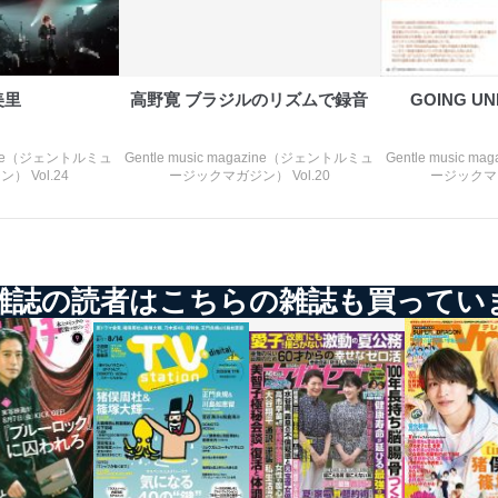
ビス 個人情報問い合わせ係
美里
高野寛 ブラジルのリズムで録音
GOING U
gazine（ジェントルミュ
Gentle music magazine（ジェントルミュ
Gentle music 
 Vol.24
ージックマガジン） Vol.20
ージックマガ
ービス
郎
て
雑誌の読者はこちらの雑誌も買ってい
管理者を設置し、個人情報保護管理者の責任のもと、個人情報を取得・
ービス
郎
理グループディレクター 前田 嘉也