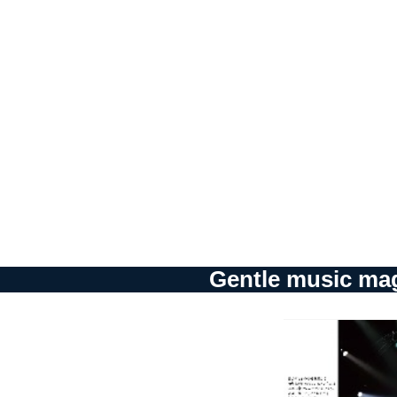
アクセス者の識別と認証
機器に標準装備されて
システムを使用する従
外部からの不正アクセス
個人データを取り扱う
個人データを取り扱う
としています。
情報システムの使用に伴
メール等により個人デ
個人情報保護マネジメントシ
Gentle mus
当社は、内部監査及びマネ
の状態を維持します。
苦情及び相談受付け窓口
貴殿の個人情報及び当社の
適切、かつ迅速に対応させ