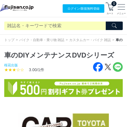
0
ログイン/
新規無料
登録
カート
メニュー
トップ
バイク・自動車・乗り物 雑誌
カスタムカー・バイク 雑誌
車のD
車のDIYメンテナンスDVDシリーズ
桜花出版
★★★☆☆
3.00/1件