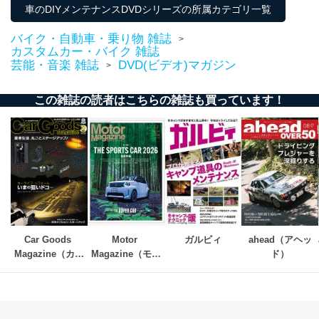
車のDIYメンテナンスDVDシリーズの所属カテゴリ一覧
バイク・自動車・乗り物 雑誌
>
カスタムカー・バイク 雑誌
芸能・音楽 雑誌
DVD(ビデオ)マガジン
>
この雑誌の読者はこちらの雑誌も買っています！
Car Goods 
Motor 
ガルビィ
ahead（アヘッ
Magazine（カー
Magazine（モー
ド）
グッズマガジン）
ターマガジン）