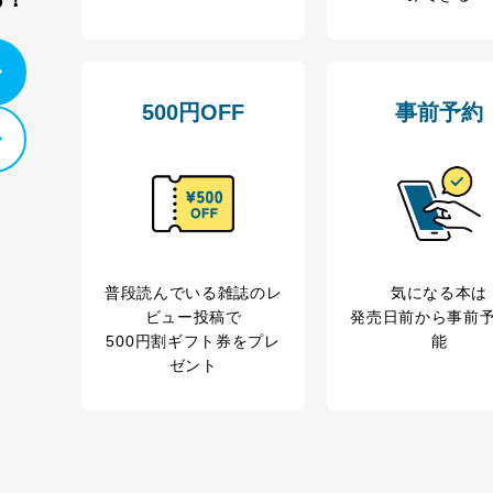
郎
て
500円OFF
事前予約
管理者を設置し、個人情報保護管理者の責任のもと、個人情報を取得・
ービス
郎
理グループディレクター 前田 嘉也
普段読んでいる雑誌のレ
気になる本は
ビュー投稿で
発売日前から事前
500円割ギフト券をプレ
能
ゼント
人情報の利用目的は次のとおりです。
の種類
利用目的
購入商品の配送のため
商品代金回収のため
等をご利用の方の個
ｅメール等による商品、サービス、キャンペーン等