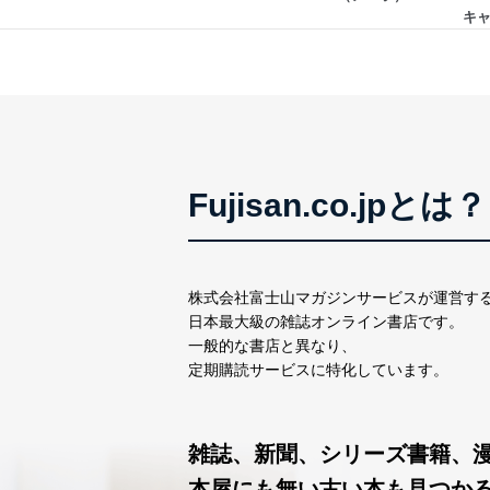
としています。
キ
情報システムの使用に伴
メール等により個人デ
個人情報保護マネジメントシ
当社は、内部監査及びマネ
の状態を維持します。
Fujisan.co.jpとは？
苦情及び相談受付け窓口
貴殿の個人情報及び当社の
適切、かつ迅速に対応させ
株式会社富士山マガジンサービスが運営す
日本最大級の雑誌オンライン書店です。
株式会社富士山マガジンサー
一般的な書店と異なり、
TEL：0570-200-223
定期購読サービスに特化しています。
FAX：03-5459-7073
e-mail：
cs@fujisan.co.jp
改訂：2025年2月20日
雑誌、新聞、シリーズ書籍、
制定：2005年4月1日
本屋にも無い古い本も見つか
株式会社富士山マガジンサ