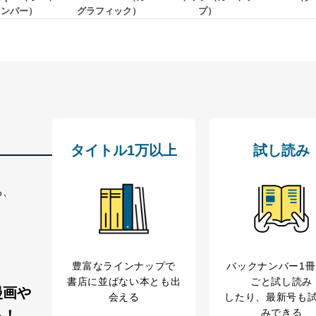
ャンパー）
グラフィック）
プ）
う漏洩等の防止
ータの含まれるファイルを送信する場合に、当該ファイルへのパスワー
ステムの継続的改善
ジメントレビューの機会を通じて、個人情報保護マネジメントシステム
タイトル1万以上
試し読み
個人情報保護マネジメントシステムに関するご相談及び苦情については
ていただきます。
る、
ビス 個人情報問い合わせ係
豊富なラインナップで
バックナンバー1
書店に並ばない本とも出
ごと試し読み
漫画や
会える
したり、最新号も
みできる
る！
ービス