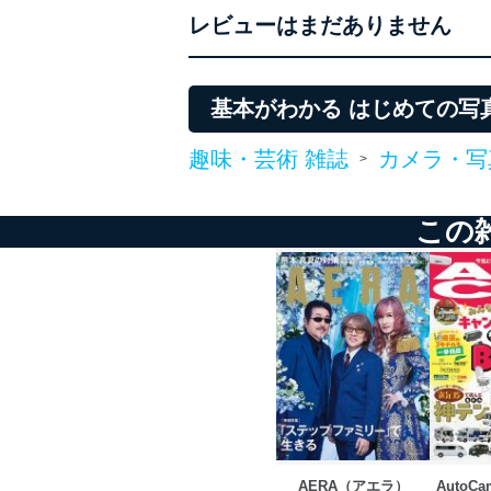
レビューはまだありません
法令遵守
当社は、個人情報に関連す
令及びその他の規範を常に
基本がわかる はじめての写
個人情報の安全管理措置
趣味・芸術 雑誌
カメラ・写
>
当社は、個人情報の正確性
漏えい、滅失またはき損の
この
アクセス制御
個人データを取り扱う
しています。
アクセス者の識別と認証
機器に標準装備されて
システムを使用する従
外部からの不正アクセス
個人データを取り扱う
個人データを取り扱う
AERA（アエラ）
AutoC