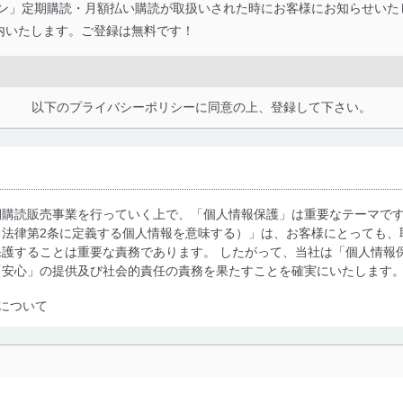
スン」定期購読・月額払い購読が取扱いされた時にお客様にお知らせいた
内いたします。ご登録は無料です！
以下のプライバシーポリシーに同意の上、登録して下さい。
期購読販売事業を行っていく上で、「個人情報保護」は重要なテーマで
る法律第2条に定義する個人情報を意味する）」は、お客様にとっても、
護することは重要な責務であります。 したがって、当社は「個人情報
「安心」の提供及び社会的責任の責務を果たすことを確実にいたします
について
利用・提供に際して、その利用目的を明確にし、本人の同意を得たうえ
によって取得・利用・提供を行います。また、当社が保有している個人
示は行いません。当社においてはこれらの取り組みを確実にするため、
用を行わないために、適切な管理措置を講じます。