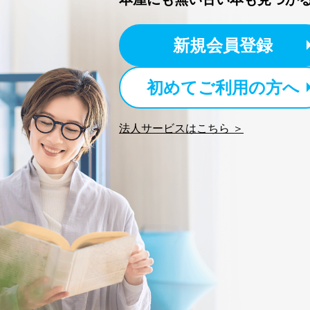
代表取締役会長 西野 伸一
個人情報の取扱いについ
新規会員登録
１．個人情報保護管理者
初めてご利用の方へ
当社は以下の個人情報保護
いたします。
法人サービスはこちら ＞
東京都渋谷区南平台町16-11
株式会社富士山マガジンサ
代表取締役会長 西野 伸一
個人情報保護管理者: 経営管
２．利用目的
当社が取り扱う開示対象個
No
個人情報
当社の定期購読サービス