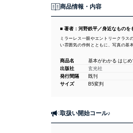
商品情報・内容
■ 著者：河野鉄平／身近なものを
ミラーレス一眼やエントリークラス
い雰囲気の作例とともに、写真の基
商品名
基本がわかる はじ
出版社
玄光社
発行間隔
既刊
サイズ
B5変判
取扱い開始コール♪