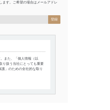
します。ご希望の場合はメールアドレ
す。また、「個人情報（以
取り扱う当社にとっても重要
保護」のための全社的な取り
。
で利用目的の達成に必要な範
情報は、同意を得ずに目的外
従業者等の教育を徹底してま