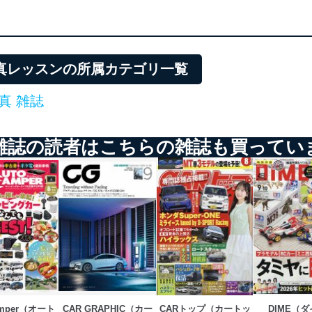
る法令、国が定める指針及びその他の規範を遵守します。また、当社の
適合させます。
真レッスンの所属カテゴリ一覧
真 雑誌
及び安全性を確保するために、下記セキュリティ対策をはじめとする安
防止及び是正に努めます。
雑誌の読者はこちらの雑誌も買ってい
ことのできる機器及び当該機器を取り扱う従業者を明確化し、 個人デ
いるユーザー制御機能（ユーザーアカウント制御）により、個人情報デ
業者を識別・認証しています。
等の防止
機器等のオペレーティングシステムを最新の状態に保持しています。
機器等にセキュリティ対策ソフトウェア等を導入し、自動更新 機能等
amper（オート
CAR GRAPHIC（カー
CARトップ（カートッ
DIME（