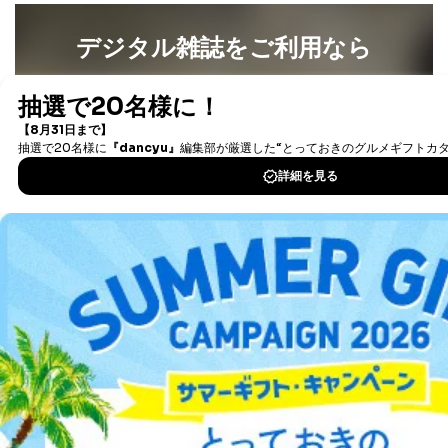
4
採用選考、ご連絡のため
個人情報
当社の従業者の個
人事、総務などの雇用管理等のた
デジタル雑誌をご利用なら
5
人情報
め
パートナー（提携
購入商品配送のため
最新号〜バックナンバーまで7000冊以上の雑誌
（電子
企業）からの委託
提携企業及びお客様がご購入され
書籍）が無料で読み放題！
により当社の
た商品の発売元企業からのｅメー
6
タダ読みサービス
を楽しもう！
定期購読サービス
ル等による商品、
等をご利用の方の
サービス、キャンペーン等の広告
個人情報
に関するご案内のため
DOWNLOAD FOR IOS
当社のサービス利用状況の把握お
よびその分析のため
お問い合わせ対応、トラブル対
DOWNLOAD FOR ANDROID
SNS公式アカウン
処、オペレーター教育など応対品
7
トに登録された方
質向上のため
の個人情報
その他当社のプライバシーポリシ
ご利用方法はこちら
ー等にて公表する利用目的達成の
ため
※上記の利用目的のうちNo.1～5については保有個人デ
ータ（開示対象個人情報）の利用目的であり、下記4.の
開示等のご請求に対応させていただきます。
総合案内
なお、6、7については、パートナー（提携企業）様又は
各SNS運営会社様にご請求いただきますようお願い致し
アフィリエイト
採用情報
ます。