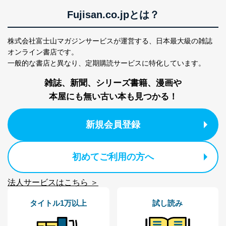
により、これを最新状態としています。
Fujisan.co.jpとは？
情報システムの使用に伴う漏洩等の防止
メール等により個人データの含まれるファイルを
送信する場合に、当該ファイルへのパスワードを
株式会社富士山マガジンサービスが運営する、
日本最大級の雑誌
設定しています。
オンライン書店です。
一般的な書店と異なり、
定期購読サービスに特化しています。
個人情報保護マネジメントシステムの継続的改善
雑誌、新聞、シリーズ書籍、漫画や
当社は、内部監査及びマネジメントレビューの機会を通
じて、個人情報保護マネジメントシステムを継続的に改
本屋にも無い古い本も見つかる！
善し、常に最良の状態を維持します。
苦情及び相談受付け窓口
新規会員登録
貴殿の個人情報及び当社の個人情報保護マネジメントシ
ステムに関するご相談及び苦情については以下までご連
初めてご利用の方へ
絡ください。
適切、かつ迅速に対応させていただきます。
法人サービスはこちら ＞
株式会社富士山マガジンサービス 個人情報問い合わせ
係
タイトル1万以上
試し読み
TEL：0570-200-223
FAX：03-5459-7073