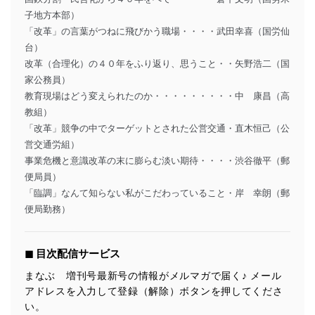
子地方本部）
「改革」の言葉がつねに飛びかう職場・・・・武田幸喜（国労仙
台）
改革（合理化）の４０年をふり返り、思うこと・・矢野浩二（国
家公務員）
教育現場はどう変えられたのか・・・・・・・・・中 康昌（高
教組）
「改革」競争の中でターゲットとされた公営交通・直木恒己（公
営交通労組）
事業危機と意識改革の末に膨らむ淡い期待・・・・渋谷徹平（郵
便局員）
「臨調」なんて知らない私がこだわっていること・岸 幸朗（郵
便局勤務）
◼︎ 目次配信サービス
まなぶ 増刊号最新号の情報がメルマガで届く♪ メール
アドレスを入力して登録（解除）ボタンを押してくださ
い。