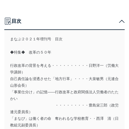
目次
まなぶ２０２１年増刊号 目次
◆特集◆ 改革の５０年
行政改革の背景を考える・・・・・・・・・・日野洋一（労働大
学講師）
自己責任論を浸透させた「地方行革」・・・・大泉敏男（元連合
山形会長）
「事業仕分け」の記憶――行政改革と政府関係法人労働者のたた
かい
・・・・・・・・・豊島栄三郎（政労
連元委員長）
「まなび」は働く者の命 奪われるな学校教育・・西澤 清（日
教組元副委員長）