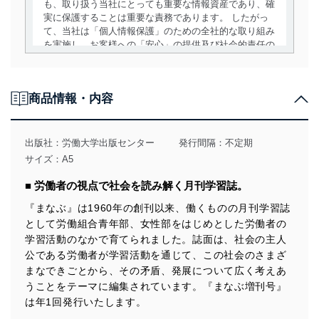
も、取り扱う当社にとっても重要な情報資産であり、確
実に保護することは重要な責務であります。 したがっ
て、当社は「個人情報保護」のための全社的な取り組み
を実施し、お客様への「安心」の提供及び社会的責任の
責務を果たすことを確実にいたします。
個人情報の取得・利用・提供について
商品情報・内容
当社は、個人情報の取得・利用・提供に際して、その利
用目的を明確にし、本人の同意を得たうえで利用目的の
達成に必要な範囲内で適法かつ公正な手段によって取
出版社：
労働大学出版センター
発行間隔：不定期
得・利用・提供を行います。また、当社が保有している
サイズ：A5
個人情報は、同意を得ずに目的外利用、第三者への提
供・開示は行いません。当社においてはこれらの取り組
■ 労働者の視点で社会を読み解く月刊学習誌。
みを確実にするため、従業者等の教育を徹底してまいり
ます。また、目的外利用を行わないために、適切な管理
『まなぶ』は1960年の創刊以来、働くものの月刊学習誌
措置を講じます。
として労働組合青年部、女性部をはじめとした労働者の
学習活動のなかで育てられました。誌面は、社会の主人
法令遵守
公である労働者が学習活動を通じて、この社会のさまざ
当社は、個人情報に関連する法令、国が定める指針及び
まなできごとから、その矛盾、発展について広く考えあ
その他の規範を遵守します。また、当社の管理の仕組み
うことをテーマに編集されています。『まなぶ増刊号』
に、これらの法令及びその他の規範を常に適合させま
は年1回発行いたします。
す。