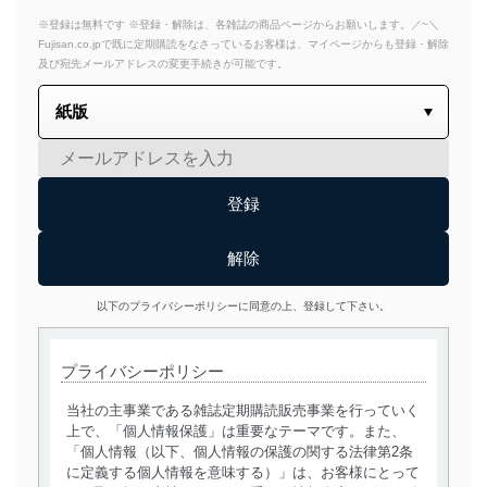
※登録は無料です ※登録・解除は、各雑誌の商品ページからお願いします。／~＼
Fujisan.co.jpで既に定期購読をなさっているお客様は、マイページからも登録・解除
及び宛先メールアドレスの変更手続きが可能です。
以下のプライバシーポリシーに同意の上、登録して下さい。
プライバシーポリシー
当社の主事業である雑誌定期購読販売事業を行っていく
上で、「個人情報保護」は重要なテーマです。また、
「個人情報（以下、個人情報の保護の関する法律第2条
に定義する個人情報を意味する）」は、お客様にとって