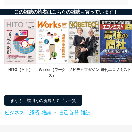
個人情報の安全管理措置
この雑誌の読者はこちらの雑誌も買っています！
当社は、個人情報の正確性及び安全性を確保するため
に、下記セキュリティ対策をはじめとする安全対策を実
施し、個人情報の漏えい、滅失またはき損の防止及び是
正に努めます。
アクセス制御
個人データを取り扱うことのできる機器及び当該
機器を取り扱う従業者を明確化し、 個人データへ
の不要なアクセスを防止しています。
HITO（ヒト）
Works（ワーク
ノビテクマガジン
週刊エコノミスト
アクセス者の識別と認証
ス）
機器に標準装備されているユーザー制御機能（ユ
ーザーアカウント制御）により、個人情報データ
ベース等を取り扱う情報システムを使用する従業
者を識別・認証しています。
まなぶ 増刊号の所属カテゴリ一覧
外部からの不正アクセス等の防止
個人データを取り扱う機器等のオペレーティング
ビジネス・経済 雑誌
自己啓発 雑誌
>
システムを最新の状態に保持しています。
個人データを取り扱う機器等にセキュリティ対策
ソフトウェア等を導入し、自動更新 機能等の活用