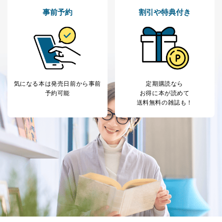
No
個人情報の種類
利用目的
事前予約
割引や特典付き
購入商品の配送のため
商品代金回収のため
ｅメール等による商品、サービ
ス、キャンペーン等の広告の案内
当社の定期購読サ
のため
1
ービス等をご利用
個人が特定できない形で取得した
の方の個人情報
閲覧履歴や購買履歴等の情報を分
気になる本は
発売日前から事前
定期購読なら
析して、趣味・嗜好に
予約可能
お得に本が読めて
応じた新商品・サービスに関する
送料無料の雑誌も！
広告のため
当社にお問合わせ
お問い合わせ対応、トラブル対
2
いただいた方の個
処、オペレーター教育など応対品
人情報
質向上のため
カスタマーQ＆Aサイトの投稿内容
の確認のため
ｅメール等によるカスタマーQ＆A
当社カスタマーQ＆
サイトのサービス内容のご案内の
3
Aサービス利用者
ため
ｅメール等による商品、サービ
ス、キャンペーン等の広告に関す
るご案内のため
採用応募者の方の