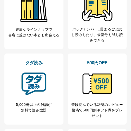
e-mail：
cs@fujisan.co.jp
改訂：2025年2月20日
制定：2005年4月1日
株式会社富士山マガジンサービス
代表取締役会長 西野 伸一郎
バックナンバー1冊まるごと試
豊富なラインナップで
し読み
したり、最新号も試し読
個人情報の取扱いについて
書店に並ばない本とも出会える
みできる
１．個人情報保護管理者
当社は以下の個人情報保護管理者を設置し、個人情報保
タダ読み
500円OFF
護管理者の責任のもと、個人情報を取得・アクセス・利
用・提供・管理いたします。
東京都渋谷区南平台町16-11
株式会社富士山マガジンサービス
代表取締役会長 西野 伸一郎
個人情報保護管理者: 経営管理グループディレクター 前
田 嘉也
5,000冊以上の雑誌が
普段読んでいる雑誌のレビュー
無料で読み放題
投稿で
500円割ギフト券をプレ
２．利用目的
ゼント
当社が取り扱う開示対象個人情報の利用目的は次のとお
りです。