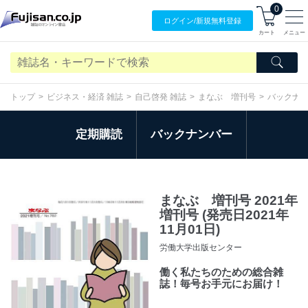
0
ログイン/
新規無料
登録
カート
メニュー
トップ
ビジネス・経済 雑誌
自己啓発 雑誌
まなぶ 増刊号
バックナ
定期購読
バックナンバー
まなぶ 増刊号 2021年
増刊号 (発売日2021年
11月01日)
労働大学出版センター
働く私たちのための総合雑
誌！毎号お手元にお届け！