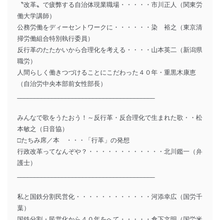
〝改革〟で疲弊する自治体現業職場・・・・・市川正人（関東労
働大学講師）
公務労働をディーセントワークに・・・・・・染 裕之（東京清
掃労働組合特別執行委員）
反行革のたたかいから合理化を考える・・・・山本英二（新潟県
職労）
人間らしく働きつづけることにこだわった４０年・重黒木康恵
（自治労中央本部前女性部長）
________________________________________
みんなで歌をうたおう！～反行革・反合理化で生まれた歌・・松
本敏之（日音協）
□たちみ席／本 ・・・「行革」の発想
行政改革ってなんぞや？・・・・・・・・・・・・北川鑑一（弁
護士）
________________________________________
私と国鉄分割民営化・・・・・・・・・・・・河添幸広（国労千
葉）
国鉄分割・民営化から４０年をへて・・・・・倉下文明（国労米