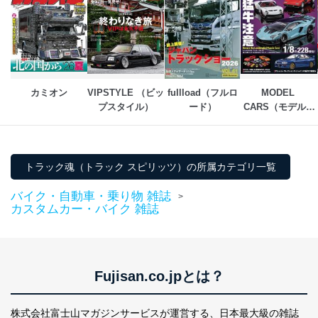
カミオン
VIPSTYLE （ビッ
fullload（フルロ
MODEL 
プスタイル）
ード）
CARS（モデル・
カーズ）
トラック魂（トラック スピリッツ）の所属カテゴリ一覧
バイク・自動車・乗り物 雑誌
>
カスタムカー・バイク 雑誌
Fujisan.co.jpとは？
株式会社富士山マガジンサービスが運営する、
日本最大級の雑誌