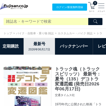
0
ログイン/
新規無料
登録
カート
メニュー
トップ
バイク・自動車・乗り物 雑誌
カスタムカー・バイク 雑誌
トラッ
最新号
定期購読
バックナンバー
レビ
2026年06月17日
トラック魂（トラック
スピリッツ） 最新号：
夏号（135）デコトラ
変遷図鑑 (発売日2026
年06月17日)
交通タイムス社
1970年代に公開された映画「トラ