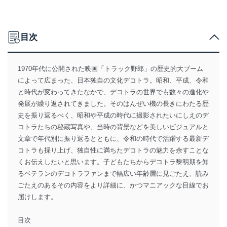
目次
1970年代に公開された映画「トラック野郎」の歴史的大ブーム
によって広まった、日本独自の文化デコトラ。昭和、平成、令和
と時代が変わってきたなかで、デコトラの世界でも数々の進化や
発展が繰り返されてきました。そのはんぜい機の長きにわたる歴
史を振り返るべく、昭和や平成の時代に撮影されたいにしえのデ
コトラたちの秘蔵写真や、当時の背景などを美しいビジュアルと
文章で年代別に振り返るとともに、令和の時代で活躍する最新デ
コトラも採り上げ、独自性に満ちたデコトラの魅力を余すことな
くお伝えしたいと思います。子どもたちからデコトラ黎明期を知
るベテランのデコトラファンまで幅広い年齢層に見ごたえ、読み
ごたえのあるその内容をより詳細に、かつマニアックな目線でお
届けします。
目次