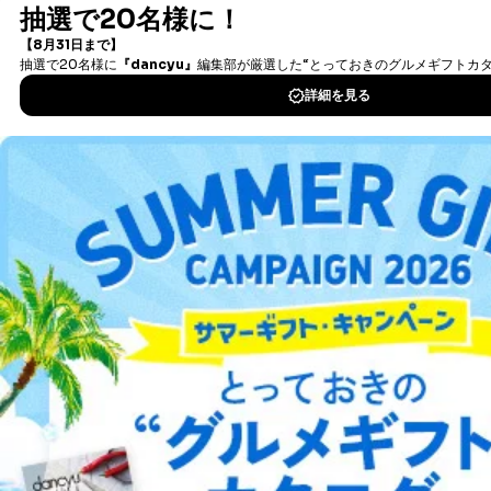
書籍）が無料で読み放題！
タダ読みサービス
を楽しもう！
DOWNLOAD FOR IOS
DOWNLOAD FOR ANDROID
ご利用方法はこちら
総合案内
アフィリエイト
採用情報
プレスリリース
お問い合わせ
利用規約
プライバシーポリシー
特定商取引法に基づく表示
会社案内
出版社の皆様へ