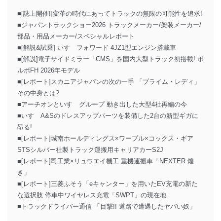
■[誌上開催!]変革の時代にあってトラックの無限の可能性を追求!
■ジャパントラックショー2026 トラックメーカー/架装メーカー/
部品・用品メーカー/スペシャルレポート
■[解説&試乗] いすゞフォワード 4JZ1型エンジン搭載車
■[解説]電子サイドミラー「CMS」を国内大型トラック初搭載! ボ
ルボFH 2026年モデル
■[レポート]スカニアジャパンの次の一手 「プライム・レディ」
その中身とは?
■アーチオンといすゞグループ 動き出した大型4社再編の今
■いすゞA&Sのドレスアップパーツを装備した2台の新型ギガに
昂る!
■[レポート]城南ホールディングス×ワープル×コックス・ギア
STSシルバー社製トラック運搬用キャリアカーS2J
■[レポート]司工業×リュウエイ機工 重機運搬車「NEXTER 煌
き」
■[レポート]三菱ふそう「eキャンター」を用いたEV充電の新た
な選択肢 停車中ワイヤレス充電「SWPT」の現在地
■トラックドライバー通信 「目撃!! 道路で遭遇したヤバい奴」