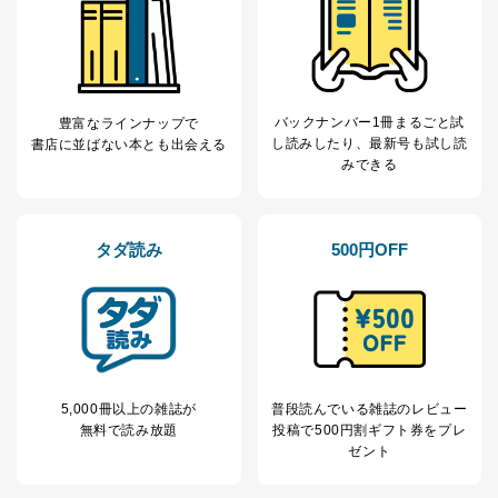
カスタマーQ＆Aサイトの投稿内容
の確認のため
ｅメール等によるカスタマーQ＆A
当社カスタマーQ＆
サイトのサービス内容のご案内の
3
Aサービス利用者
ため
ｅメール等による商品、サービ
バックナンバー1冊まるごと試
豊富なラインナップで
ス、キャンペーン等の広告に関す
し読み
したり、最新号も試し読
書店に並ばない本とも出会える
るご案内のため
みできる
採用応募者の方の
4
採用選考、ご連絡のため
個人情報
当社の従業者の個
人事、総務などの雇用管理等のた
5
人情報
め
タダ読み
500円OFF
パートナー（提携
購入商品配送のため
企業）からの委託
提携企業及びお客様がご購入され
により当社の
た商品の発売元企業からのｅメー
6
定期購読サービス
ル等による商品、
等をご利用の方の
サービス、キャンペーン等の広告
個人情報
に関するご案内のため
当社のサービス利用状況の把握お
5,000冊以上の雑誌が
普段読んでいる雑誌のレビュー
よびその分析のため
無料で読み放題
投稿で
500円割ギフト券をプレ
お問い合わせ対応、トラブル対
SNS公式アカウン
ゼント
処、オペレーター教育など応対品
7
トに登録された方
質向上のため
の個人情報