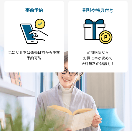
その他当社のプライバシーポリシ
ー等にて公表する利用目的達成の
事前予約
割引や特典付き
ため
※上記の利用目的のうちNo.1～5については保有個人デ
ータ（開示対象個人情報）の利用目的であり、下記4.の
開示等のご請求に対応させていただきます。
なお、6、7については、パートナー（提携企業）様又は
各SNS運営会社様にご請求いただきますようお願い致し
ます。
気になる本は
発売日前から事前
定期購読なら
３．個人情報の第三者提供について
予約可能
お得に本が読めて
送料無料の雑誌も！
当社は、取得した個人情報を適切に管理し､あらかじめ
本人の同意を得ることなく第三者に提供することはあり
ません。ただし、次の場合は除きます。
法令に基づく場合
人の生命､身体または財産の保護のために必要がある
場合であって、本人の同意を得ることが困難であると
き。
公衆衛生の向上または児童の健全な育成の推進のため
に特に必要がある場合であって、本人の同意を得るこ
とが困難である場合。
国の機関もしくは地方公共団体またはその委託を受け