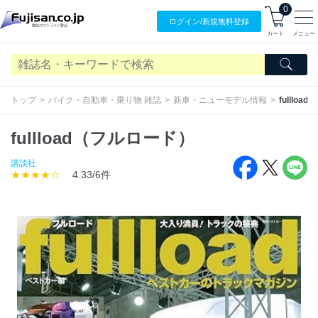
0
ログイン/
新規無料
登録
カート
メニュー
トップ
バイク・自動車・乗り物 雑誌
新車・ニューモデル情報
fulllo
fullload（フルロード）
講談社
★★★★☆
4.33/6件