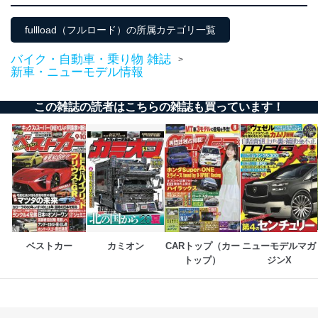
ステムに関するご相談及び苦情については以下までご連
絡ください。
fullload（フルロード）の所属カテゴリ一覧
適切、かつ迅速に対応させていただきます。
バイク・自動車・乗り物 雑誌
>
株式会社富士山マガジンサービス 個人情報問い合わせ
新車・ニューモデル情報
係
TEL：0570-200-223
FAX：03-5459-7073
この雑誌の読者はこちらの雑誌も買っています！
e-mail：
cs@fujisan.co.jp
改訂：2025年2月20日
制定：2005年4月1日
株式会社富士山マガジンサービス
代表取締役会長 西野 伸一郎
個人情報の取扱いについて
１．個人情報保護管理者
ベストカー
カミオン
CARトップ（カー
ニューモデルマガ
当社は以下の個人情報保護管理者を設置し、個人情報保
トップ）
ジンX
護管理者の責任のもと、個人情報を取得・アクセス・利
用・提供・管理いたします。
東京都渋谷区南平台町16-11