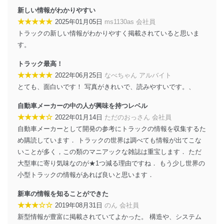
ます。また、目的外利用を行わないために、適切な管理
新しい情報がわかりやすい
措置を講じます。
★★★★★
2025年01月05日
ms1130as 会社員
法令遵守
トラックの新しい情報がわかりやすく掲載されていると思いま
す。
当社は、個人情報に関連する法令、国が定める指針及び
その他の規範を遵守します。また、当社の管理の仕組み
トラック最高！
に、これらの法令及びその他の規範を常に適合させま
★★★★★
2022年06月25日
なべちゃん アルバイト
す。
とても、面白いです！ 写真がきれいで、読みやすいです。、
個人情報の安全管理措置
自動車メーカーの中の人が興味を持つレベル
当社は、個人情報の正確性及び安全性を確保するため
★★★★☆
2022年01月14日
ただのおっさん 会社員
に、下記セキュリティ対策をはじめとする安全対策を実
自動車メーカーとして開発の参考にトラックの情報を収集するた
施し、個人情報の漏えい、滅失またはき損の防止及び是
め購読しています． トラックの世界は調べても情報が出てこな
正に努めます。
いことが多く，この類のマニアックな雑誌は重宝します． ただ
アクセス制御
大型車に寄り気味なのが★1つ減る理由ですね． もう少し世界の
個人データを取り扱うことのできる機器及び当該
小型トラックの情報があれば良いと思います．
機器を取り扱う従業者を明確化し、 個人データへ
の不要なアクセスを防止しています。
新車の情報を知ることができた
アクセス者の識別と認証
★★★☆☆
2019年08月31日
のん 会社員
機器に標準装備されているユーザー制御機能（ユ
新型情報が豊富に掲載されていてよかった。 構造や、システム
ーザーアカウント制御）により、個人情報データ