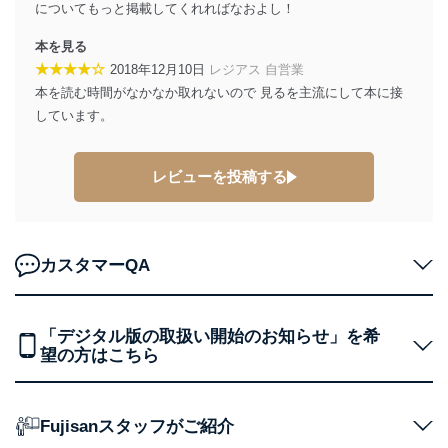
についてもっと掲載してくれればなおよし！
ベース等を取り扱う情報システムを使用する従業
者を識別・認証しています。
本を見る
★★★★☆
2018年12月10日
レジアス 自営業
外部からの不正アクセス等の防止
個人データを取り扱う機器等のオペレーティング
本を読む時間がなかなか取れないので 見るを主流にして本に接
システムを最新の状態に保持しています。
しています。
個人データを取り扱う機器等にセキュリティ対策
ソフトウェア等を導入し、自動更新 機能等の活用
により、これを最新状態としています。
レビューを投稿する
情報システムの使用に伴う漏洩等の防止
メール等により個人データの含まれるファイルを
送信する場合に、当該ファイルへのパスワードを
設定しています。
カスタマーQA
個人情報保護マネジメントシステムの継続的改善
「デジタル版の取扱い開始のお知らせ」を希
当社は、内部監査及びマネジメントレビューの機会を通
望の方はこちら
じて、個人情報保護マネジメントシステムを継続的に改
善し、常に最良の状態を維持します。
苦情及び相談受付け窓口
Fujisanスタッフがご紹介
貴殿の個人情報及び当社の個人情報保護マネジメントシ