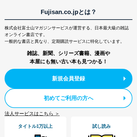
株式会社富士山マガジンサービス
代表取締役会長 西野 伸一郎
Fujisan.co.jpとは？
個人情報保護管理者: 経営管理グループディレクター 前
田 嘉也
株式会社富士山マガジンサービスが運営する、
日本最大級の雑誌
２．利用目的
オンライン書店です。
一般的な書店と異なり、
定期購読サービスに特化しています。
当社が取り扱う開示対象個人情報の利用目的は次のとお
りです。
雑誌、新聞、シリーズ書籍、漫画や
No
個人情報の種類
利用目的
本屋にも無い古い本も見つかる！
購入商品の配送のため
商品代金回収のため
ｅメール等による商品、サービ
新規会員登録
ス、キャンペーン等の広告の案内
当社の定期購読サ
のため
1
ービス等をご利用
個人が特定できない形で取得した
の方の個人情報
初めてご利用の方へ
閲覧履歴や購買履歴等の情報を分
析して、趣味・嗜好に
応じた新商品・サービスに関する
法人サービスはこちら ＞
広告のため
当社にお問合わせ
お問い合わせ対応、トラブル対
タイトル1万以上
試し読み
2
いただいた方の個
処、オペレーター教育など応対品
人情報
質向上のため