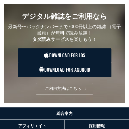
た者が法令の定める事務を遂行することに対して協力
する必要がある場合であって、本人の同意を得ること
により当該事務の遂行に支障を及ぼすおそれがあると
デジタル雑誌をご利用なら
き。
上記２．の利用目的を実施するために守秘義務を結ん
最新号〜バックナンバーまで7000冊以上の雑誌
（電子
だ企業に、業務の一部として個人情報の取扱いを委
書籍）が無料で読み放題！
託・提供する場合、その業務に必要な範囲で委託・提
タダ読みサービス
を楽しもう！
供先企業に個人情報を開示することがあります。
委託・提供先企業は具体的には以下のような企業です
が、これらに限りません。
DOWNLOAD FOR IOS
委託先：カスタマーサポート支援会社 、クレジッ
トカード決済などの決済代行・料金回収会社、広
告配信サービス会社
DOWNLOAD FOR ANDROID
提供先：出版社、出版物発売元、卸売会社、販売
店など商品の供給者、梱包会社、配送会社、新聞
販売店などの梱包・配送・配達会社
ご利用方法はこちら
４．開示対象個人情報の「開示」「訂正」等の請求につ
いて
当社は、本人から、開示対象個人情報について利用目的
総合案内
の通知を求められた場合には、遅滞なくこれに応じま
す。ただし、以下①～④のいずれかに該当する場合は、
アフィリエイト
採用情報
利用目的の通知を行なうことはできません。そのとき