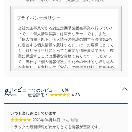
以下のプライバシーポリシーに同意の上、登録して下さい。
プライバシーポリシー
当社の主事業である雑誌定期購読販売事業を行っていく
上で、「個人情報保護」は重要なテーマです。また、
「個人情報（以下、個人情報の保護の関する法律第2条
に定義する個人情報を意味する）」は、お客様にとって
も、取り扱う当社にとっても重要な情報資産であり、確
実に保護することは重要な責務であります。 したがっ
て、当社は「個人情報保護」のための全社的な取り組み
を実施し、お客様への「安心」の提供及び社会的責任の
責務を果たすことを確実にいたします。
個人情報の取得・利用・提供について
レビュ
全てのレビュー：
6件
当社は、個人情報の取得・利用・提供に際して、その利
ー
総合評価：
★★★★☆
4.33
用目的を明確にし、本人の同意を得たうえで利用目的の
達成に必要な範囲内で適法かつ公正な手段によって取
得・利用・提供を行います。また、当社が保有している
いつも楽しみにしています
個人情報は、同意を得ずに目的外利用、第三者への提
★★★★★
2026年04月14日
けん 無職
供・開示は行いません。当社においてはこれらの取り組
トラックの最新情報がわかりとても情報が豊富です。
みを確実にするため、従業者等の教育を徹底してまいり