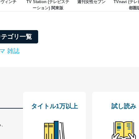
・ヴィンチ
TV Station (テレビステ
週刊女性セブン
TVnavi (テ
ーション) 関東版
都圏
所属カテゴリ一覧
マ 雑誌
タイトル1万以上
試し読み
る、