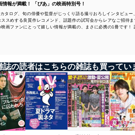
画情報が満載！ 「ぴあ」の映画特別号！
画カタログ、旬の俳優や監督がじっくり語る撮りおろしインタビュー
おススめする良質作レコメンド、話題作の試写会からレアなご招待ま
映画ファンにとって嬉しい情報が満載の、まさに必携の1冊です！ 
雑誌の読者はこちらの雑誌も買ってい