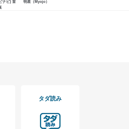
レビナビ) 首
明星（Myojo）
版
タダ読み