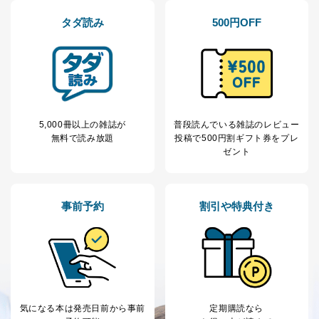
株式会社富士山マガジンサービス 個人情報問い合わせ
タダ読み
500円OFF
係
TEL：0570-200-223
FAX：03-5459-7073
e-mail：
cs@fujisan.co.jp
改訂：2025年2月20日
制定：2005年4月1日
株式会社富士山マガジンサービス
5,000冊以上の雑誌が
普段読んでいる雑誌のレビュー
代表取締役会長 西野 伸一郎
無料で読み放題
投稿で
500円割ギフト券をプレ
ゼント
個人情報の取扱いについて
１．個人情報保護管理者
事前予約
割引や特典付き
当社は以下の個人情報保護管理者を設置し、個人情報保
護管理者の責任のもと、個人情報を取得・アクセス・利
用・提供・管理いたします。
東京都渋谷区南平台町16-11
株式会社富士山マガジンサービス
代表取締役会長 西野 伸一郎
個人情報保護管理者: 経営管理グループディレクター 前
気になる本は
発売日前から事前
定期購読なら