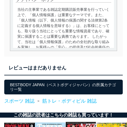
当社の主事業である雑誌定期購読販売事業を行っていく
上で、「個人情報保護」は重要なテーマです。また、
「個人情報（以下、個人情報の保護の関する法律第2条
に定義する個人情報を意味する）」は、お客様にとって
も、取り扱う当社にとっても重要な情報資産であり、確
実に保護することは重要な責務であります。 したがっ
て、当社は「個人情報保護」のための全社的な取り組み
を実施し、お客様への「安心」の提供及び社会的責任の
責務を果たすことを確実にいたします。
個人情報の取得・利用・提供について
レビューはまだありません
当社は、個人情報の取得・利用・提供に際して、その利
用目的を明確にし、本人の同意を得たうえで利用目的の
達成に必要な範囲内で適法かつ公正な手段によって取
BESTBODY JAPAN（ベストボディジャパン）の所属カテゴ
リ一覧
得・利用・提供を行います。また、当社が保有している
個人情報は、同意を得ずに目的外利用、第三者への提
供・開示は行いません。当社においてはこれらの取り組
スポーツ 雑誌
筋トレ・ボディビル 雑誌
>
みを確実にするため、従業者等の教育を徹底してまいり
ます。また、目的外利用を行わないために、適切な管理
この雑誌の読者はこちらの雑誌も買っています！
措置を講じます。
法令遵守