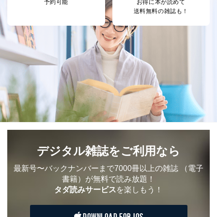
田 嘉也
予約可能
お得に本が読めて
送料無料の雑誌も！
２．利用目的
当社が取り扱う開示対象個人情報の利用目的は次のとお
りです。
No
個人情報の種類
利用目的
購入商品の配送のため
商品代金回収のため
ｅメール等による商品、サービ
ス、キャンペーン等の広告の案内
当社の定期購読サ
のため
1
ービス等をご利用
個人が特定できない形で取得した
の方の個人情報
閲覧履歴や購買履歴等の情報を分
析して、趣味・嗜好に
応じた新商品・サービスに関する
デジタル雑誌をご利用なら
広告のため
当社にお問合わせ
お問い合わせ対応、トラブル対
最新号〜バックナンバーまで7000冊以上の雑誌
（電子
2
いただいた方の個
処、オペレーター教育など応対品
書籍）が無料で読み放題！
人情報
質向上のため
タダ読みサービス
を楽しもう！
カスタマーQ＆Aサイトの投稿内容
の確認のため
ｅメール等によるカスタマーQ＆A