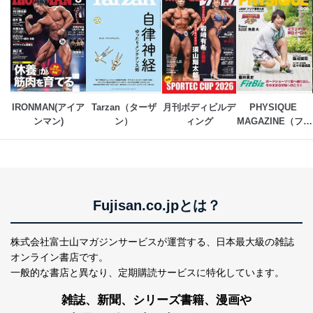
当社は、個人情報に関連する法令、国が定める指針及び
その他の規範を遵守します。また、当社の管理の仕組み
に、これらの法令及びその他の規範を常に適合させま
す。
個人情報の安全管理措置
IRONMAN(アイア
Tarzan（ターザ
月刊ボディビルデ
PHYSIQUE 
当社は、個人情報の正確性及び安全性を確保するため
ンマン)
ン）
ィング
MAGAZINE（フィ
に、下記セキュリティ対策をはじめとする安全対策を実
ジークマガジン）
施し、個人情報の漏えい、滅失またはき損の防止及び是
正に努めます。
アクセス制御
個人データを取り扱うことのできる機器及び当該
機器を取り扱う従業者を明確化し、 個人データへ
Fujisan.co.jpとは？
の不要なアクセスを防止しています。
アクセス者の識別と認証
株式会社富士山マガジンサービスが運営する、
日本最大級の雑誌
機器に標準装備されているユーザー制御機能（ユ
オンライン書店です。
ーザーアカウント制御）により、個人情報データ
一般的な書店と異なり、
定期購読サービスに特化しています。
ベース等を取り扱う情報システムを使用する従業
者を識別・認証しています。
雑誌、新聞、シリーズ書籍、漫画や