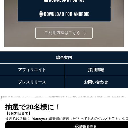
DOWNLOAD FOR IOS
当社カスタマーQ＆
サイトのサービス内容のご案内の
3
Aサービス利用者
ため
ｅメール等による商品、サービ
DOWNLOAD FOR ANDROID
ス、キャンペーン等の広告に関す
るご案内のため
採用応募者の方の
4
採用選考、ご連絡のため
ご利用方法はこちら
個人情報
当社の従業者の個
人事、総務などの雇用管理等のた
5
人情報
め
パートナー（提携
購入商品配送のため
企業）からの委託
提携企業及びお客様がご購入され
総合案内
により当社の
た商品の発売元企業からのｅメー
6
定期購読サービス
ル等による商品、
アフィリエイト
採用情報
等をご利用の方の
サービス、キャンペーン等の広告
個人情報
に関するご案内のため
プレスリリース
お問い合わせ
当社のサービス利用状況の把握お
よびその分析のため
お問い合わせ対応、トラブル対
SNS公式アカウン
利用規約
プライバシーポリシー
特定商取引法に基づく表示
会社案内
出版社の皆様へ
処、オペレーター教育など応対品
投資家の皆様へ
サイトマップ
7
トに登録された方
質向上のため
の個人情報
その他当社のプライバシーポリシ
ー等にて公表する利用目的達成の
ため