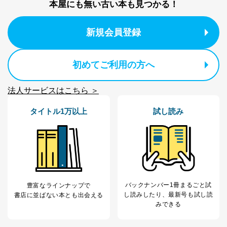
本屋にも無い古い本も見つかる！
外部からの不正アクセス等の防止
個人データを取り扱う機器等のオペレーティング
システムを最新の状態に保持しています。
新規会員登録
個人データを取り扱う機器等にセキュリティ対策
ソフトウェア等を導入し、自動更新 機能等の活用
により、これを最新状態としています。
初めてご利用の方へ
情報システムの使用に伴う漏洩等の防止
メール等により個人データの含まれるファイルを
法人サービスはこちら ＞
送信する場合に、当該ファイルへのパスワードを
設定しています。
タイトル1万以上
試し読み
個人情報保護マネジメントシステムの継続的改善
当社は、内部監査及びマネジメントレビューの機会を通
じて、個人情報保護マネジメントシステムを継続的に改
善し、常に最良の状態を維持します。
苦情及び相談受付け窓口
バックナンバー1冊まるごと試
豊富なラインナップで
貴殿の個人情報及び当社の個人情報保護マネジメントシ
し読み
したり、最新号も試し読
書店に並ばない本とも出会える
ステムに関するご相談及び苦情については以下までご連
みできる
絡ください。
適切、かつ迅速に対応させていただきます。