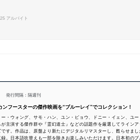
0625 アルバイト
発行間隔：隔週刊
カンフースターの傑作映画を“ブルーレイ”でコレクション！
ミー・ウォング、サモ・ハン、ユン・ピョウ、ドニー・イェン、ユー
ちが主演する傑作群や『霊幻道士』などの話題作を厳選してラインア
ズです。作品は、原盤より新たにデジタルリマスターし、甦らせまし
収録。日本語吹替えも一部を除きお楽しみいただけます。日本初のブ