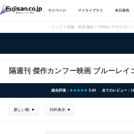
マイページ
マイライブラリ
本日発売
トップ
芸能・音楽 雑誌
DVD(ビデオ)マガジン
隔週刊 傑作カンフー映画 ブルーレ
総合評価：
★★★★★
5.00
全てのレビュー：1