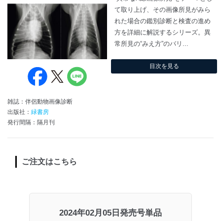
て取り上げ、その画像所見がみら
れた場合の鑑別診断と検査の進め
方を詳細に解説するシリーズ。異
常所見の“みえ方”のバリ...
目次を見る
雑誌：伴侶動物画像診断
出版社：
緑書房
発行間隔：隔月刊
ご注文はこちら
2024年02月05日発売号単品