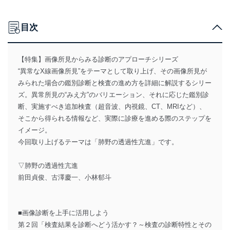
目次
【特集】画像所見からみる診断のアプローチシリーズ
“異常なX線画像所見”をテーマとして取り上げ、その画像所見が
みられた場合の鑑別診断と検査の進め方を詳細に解説するシリー
ズ。異常所見の“みえ方”のバリエーション、それに応じた鑑別診
断、実施すべき追加検査（超音波、内視鏡、CT、MRIなど）、
そこから得られる情報など、実際に診療を進める際のステップを
イメージ。
今回取り上げるテーマは「肺野の透過性亢進」です。
▽肺野の透過性亢進
前田貞俊、古澤慶一、小林郁斗
■画像診断を上手に活用しよう
第２回「検査結果を診断へどう活かす？～検査の診断特性とその