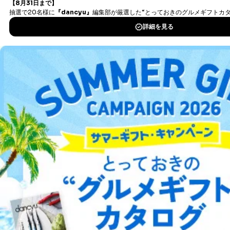
タダ読みサービス
を楽しもう！
DOWNLOAD FOR IOS
DOWNLOAD FOR ANDROID
ご利用方法はこちら
総合案内
アフィリエイト
採用情報
プレスリリース
お問い合わせ
利用規約
プライバシーポリシー
特定商取引法に基づく表示
会社案内
出版社の皆様へ
投資家の皆様へ
サイトマップ