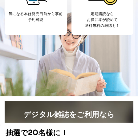
気になる本は
発売日前から事前
定期購読なら
予約可能
お得に本が読めて
送料無料の雑誌も！
デジタル雑誌をご利用なら
最新号〜バックナンバーまで7000冊以上の雑誌
（電子
書籍）が無料で読み放題！