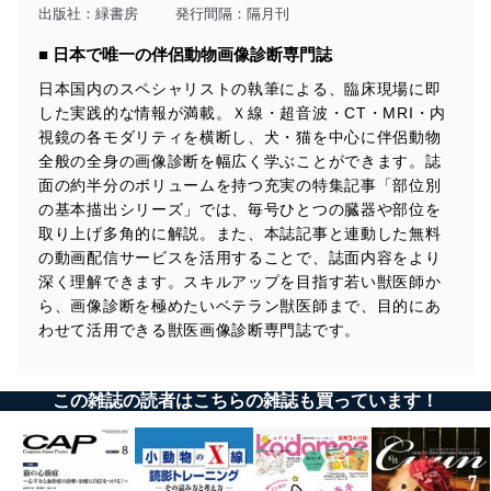
出版社：
緑書房
発行間隔：隔月刊
■ 日本で唯一の伴侶動物画像診断専門誌
日本国内のスペシャリストの執筆による、臨床現場に即
した実践的な情報が満載。Ｘ線・超音波・CT・MRI・内
視鏡の各モダリティを横断し、犬・猫を中心に伴侶動物
全般の全身の画像診断を幅広く学ぶことができます。誌
面の約半分のボリュームを持つ充実の特集記事「部位別
の基本描出シリーズ」では、毎号ひとつの臓器や部位を
取り上げ多角的に解説。また、本誌記事と連動した無料
の動画配信サービスを活用することで、誌面内容をより
深く理解できます。スキルアップを目指す若い獣医師か
ら、画像診断を極めたいベテラン獣医師まで、目的にあ
わせて活用できる獣医画像診断専門誌です。
この雑誌の読者はこちらの雑誌も買っています！