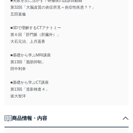
■失敗を次に活かす！研修医の誤診回顧録
第32回「大脳皮質の炎症所見＝炎症性疾患？？」
五田嘉倫
■3Dで理解するCTアナトミー
第６回「肝門脈（肝臓外）」
大石元治、上月遥香
■基礎から学ぶMRI講座
第13回「脂肪抑制」
田中利幸
■基礎から学ぶCT講座
第13回「造影検査４」
坂大智洋
商品情報・内容