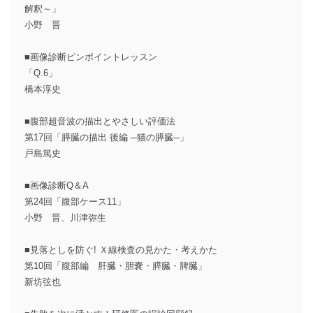
解釈～」
小野 晋
■画像診断ピンポイントレッスン
「Q.6」
橋本淳史
■腹部超音波の描出とやさしい評価法
第17回「膵臓の描出 後編 ─猫の膵臓─」
戸島篤史
■画像診断Q＆A
第24回「腹部ケース11」
小野 晋、川津弥生
■見落としを防ぐ! Ｘ線検査の見かた・考えかた
第10回「腹部編 肝臓・胆嚢・膵臓・脾臓」
新坊弦也