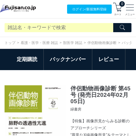
0
ログイン/
新規無料
登録
カート
メニュー
トップ
看護・医学・医療 雑誌
獣医学 雑誌
伴侶動物画像診断
バック
定期購読
バックナンバー
レビュー
伴侶動物画像診断 第45
号 (発売日2024年02月
05日)
緑書房
【特集】画像所見からみる診断の
アプローチシリーズ
“異常なX線画像所見”をテーマとし