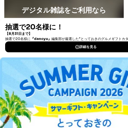
デジタル雑誌をご利用なら
最新号〜バックナンバーまで7000冊以上の雑誌
（電子
書籍）が無料で読み放題！
タダ読みサービス
を楽しもう！
DOWNLOAD FOR IOS
DOWNLOAD FOR ANDROID
ご利用方法はこちら
総合案内
アフィリエイト
採用情報