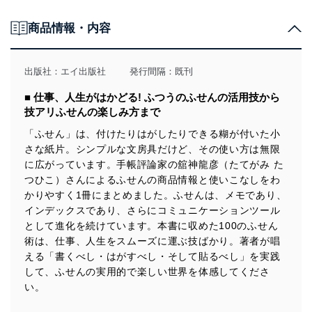
商品情報・内容
出版社：
エイ出版社
発行間隔：既刊
■ 仕事、人生がはかどる! ふつうのふせんの活用技から
技アリふせんの楽しみ方まで
「ふせん」は、付けたりはがしたりできる糊が付いた小
さな紙片。シンプルな文房具だけど、その使い方は無限
に広がっています。手帳評論家の舘神龍彦（たてがみ た
つひこ）さんによるふせんの商品情報と使いこなしをわ
かりやすく1冊にまとめました。ふせんは、メモであり、
インデックスであり、さらにコミュニケーションツール
として進化を続けています。本書に収めた100のふせん
術は、仕事、人生をスムーズに運ぶ技ばかり。著者が唱
える「書くべし・はがすべし・そして貼るべし」を実践
して、ふせんの実用的で楽しい世界を体感してくださ
い。