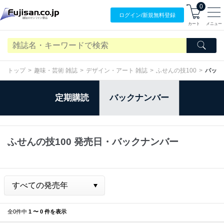
0
ログイン/
新規無料
登録
カート
メニュー
トップ
趣味・芸術 雑誌
デザイン・アート 雑誌
ふせんの技100
バック
定期購読
バックナンバー
ふせんの技100 発売日・バックナンバー
全0件中
1 〜 0 件を表示