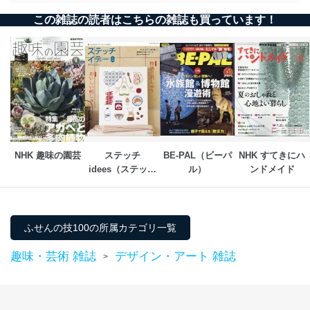
この雑誌の読者はこちらの雑誌も買っています！
NHK 趣味の園芸
ステッチ
BE-PAL（ビーパ
NHK すてきにハ
idees（ステッチ
ル）
ンドメイド
イデー）
ふせんの技100の所属カテゴリ一覧
趣味・芸術 雑誌
デザイン・アート 雑誌
>