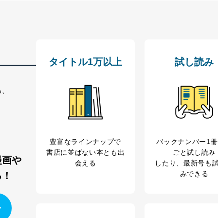
タイトル1万以上
試し読み
る、
豊富なラインナップで
バックナンバー1
書店に並ばない本とも出
ごと試し読み
漫画や
会える
したり、最新号も
みできる
る！