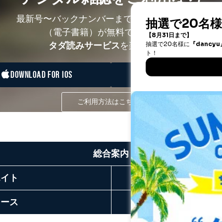
最新号〜バックナンバーまで7000冊以上の雑誌
（電子書籍）が無料で読み放題！
タダ読みサービス
を楽しもう！
DOWNLOAD FOR IOS
DOWNLOAD FOR ANDRO
ご利用方法はこちら
総合案内
エイト
リース
お