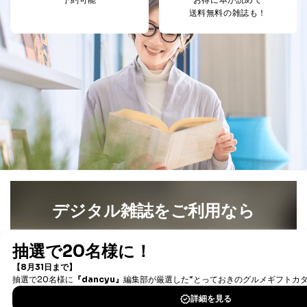
予約可能
お得に本が読めて
送料無料の雑誌も！
デジタル雑誌をご利用なら
最新号〜バックナンバーまで7000冊以上の雑誌
（電子
書籍）が無料で読み放題！
タダ読みサービス
を楽しもう！
DOWNLOAD FOR IOS