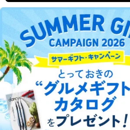
DOWNLOAD FOR ANDROID
ご利用方法はこちら
総合案内
アフィリエイト
採用情報
プレスリリース
お問い合わせ
利用規約
プライバシーポリシー
特定商取引法に基づく表示
会社案内
出版社の皆様へ
投資家の皆様へ
サイトマップ