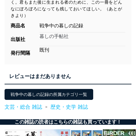
く。君もまた後に生まれる者のために、この一冊をどん
なにぼろぼろになっても残しておいてほしい。（あとが
きより）
商品名
戦争中の暮しの記録
暮しの手帖社
出版社
既刊
発行間隔
レビューはまだありません
戦争中の暮しの記録の所属カテゴリ一覧
文芸・総合 雑誌
歴史・史学 雑誌
>
この雑誌の読者はこちらの雑誌も買っています！