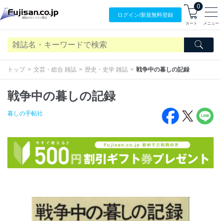
0
ログイン/
新規無料
登録
カート
メニュー
トップ
文芸・総合 雑誌
歴史・史学 雑誌
戦争中の暮しの記録
戦争中の暮しの記録
暮しの手帖社