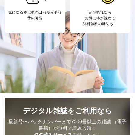
気になる本は
発売日前から事前
定期購読なら
予約可能
お得に本が読めて
送料無料の雑誌も！
デジタル雑誌をご利用なら
最新号〜バックナンバーまで7000冊以上の雑誌
（電子
書籍）が無料で読み放題！
タダ読みサービス
を楽しもう！