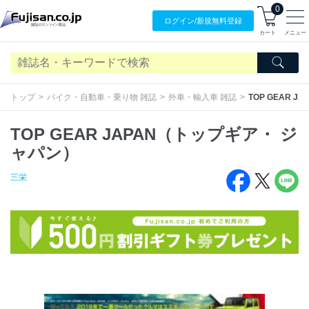
0
ログイン/
新規無料
登録
カート
メニュー
トップ
バイク・自動車・乗り物 雑誌
外車・輸入車 雑誌
TOP GEAR 
TOP GEAR JAPAN（トップギア・ ジ
ャパン）
三栄