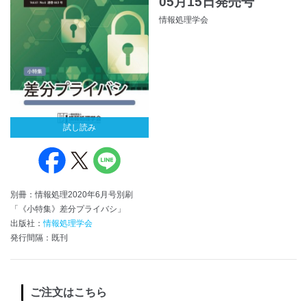
05月15日発売号
情報処理学会
試し読み
別冊：情報処理2020年6月号別刷
「《小特集》差分プライバシ」
出版社：
情報処理学会
発行間隔：既刊
ご注文はこちら