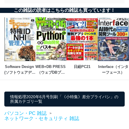
この雑誌の読者はこちらの雑誌も買っています！
Software Design 
WEB+DB PRESS 
日経PC21
Interface（インタ
(ソフトウェアデザ
（ウェブDBプレ
ーフェース）
イン)
ス）
情報処理2020年6月号別刷「《小特集》差分プライバシ」の
所属カテゴリ一覧
パソコン・PC 雑誌
>
ネットワーク・セキュリティ 雑誌