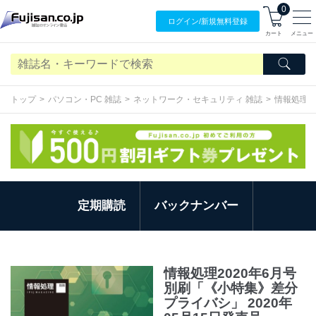
0
ログイン/
新規無料
登録
カート
メニュー
トップ
パソコン・PC 雑誌
ネットワーク・セキュリティ 雑誌
情報処理2
定期購読
バックナンバー
情報処理2020年6月号
別刷「《小特集》差分
プライバシ」 2020年