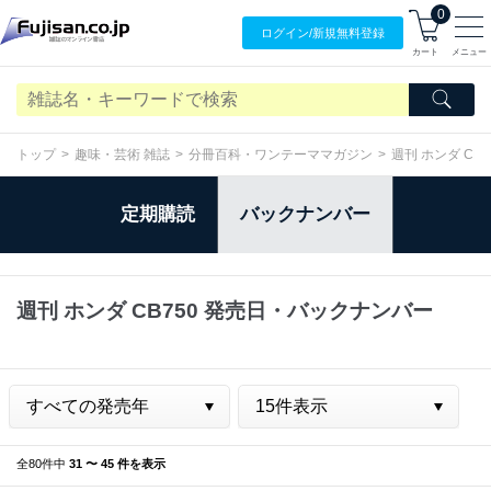
0
ログイン/
新規無料
登録
カート
メニュー
トップ
趣味・芸術 雑誌
分冊百科・ワンテーママガジン
週刊 ホンダ CB7
定期購読
バックナンバー
週刊 ホンダ CB750 発売日・バックナンバー
全80件中
31 〜 45 件を表示