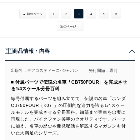
← 前のページ
1
2
3
4
5
6
次のページ →
商品情報・内容
出版社：
デアゴスティーニ･ジャパン
発行間隔：週刊
■ 付属パーツで伝説の名車「CB750FOUR」を完成させ
る1/4スケール分冊百科
毎号付属するパーツを組み立てて、伝説の名車「ホンダ
CB750FOUR（K0）」の圧倒的な迫力を誇る1/4スケー
ルモデルを完成させる分冊百科。細部まで実車を忠実に
再現した、バイクファン羨望のクオリティです。パーツ
に加え、名車の歴史や開発秘話を解説するマガジンも付
いた大満足のシリーズ。