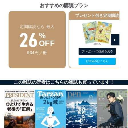
おすすめの購読プラン
者を識別・認証しています。
プレゼント付き定期購読
外部からの不正アクセス等の防止
個人データを取り扱う機器等のオペレーティング
定期購読なら 最大
システムを最新の状態に保持しています。
26
個人データを取り扱う機器等にセキュリティ対策
%
ソフトウェア等を導入し、自動更新 機能等の活用
OFF
により、これを最新状態としています。
プレゼントの詳細を見る
934円／冊
情報システムの使用に伴う漏洩等の防止
メール等により個人データの含まれるファイルを
お申込みはこちら
送信する場合に、当該ファイルへのパスワードを
設定しています。
個人情報保護マネジメントシステムの継続的改善
この雑誌の読者はこちらの雑誌も買っています！
当社は、内部監査及びマネジメントレビューの機会を通
じて、個人情報保護マネジメントシステムを継続的に改
善し、常に最良の状態を維持します。
苦情及び相談受付け窓口
貴殿の個人情報及び当社の個人情報保護マネジメントシ