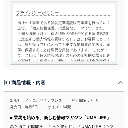
プライバシーポリシー
当社の主事業である雑誌定期購読販売事業を行っていく
上で、「個人情報保護」は重要なテーマです。また、
「個人情報（以下、個人情報の保護の関する法律第2条
に定義する個人情報を意味する）」は、お客様にとって
も、取り扱う当社にとっても重要な情報資産であり、確
実に保護することは重要な責務であります。 したがっ
て、当社は「個人情報保護」のための全社的な取り組み
を実施し、お客様への「安心」の提供及び社会的責任の
責務を果たすことを確実にいたします。
個人情報の取得・利用・提供について
商品情報・内容
当社は、個人情報の取得・利用・提供に際して、その利
用目的を明確にし、本人の同意を得たうえで利用目的の
達成に必要な範囲内で適法かつ公正な手段によって取
出版社：
メトロポリタンプレス
発行間隔：月刊
得・利用・提供を行います。また、当社が保有している
発売日：毎月5日
サイズ：A4変
個人情報は、同意を得ずに目的外利用、第三者への提
供・開示は行いません。当社においてはこれらの取り組
■ 乗馬を始める、楽しむ情報マガジン「UMA LIFE」
みを確実にするため、従業者等の教育を徹底してまいり
ます。また、目的外利用を行わないために、適切な管理
馬と過ごす時間を、もっと豊かに。『UMA LIFE（ウマ