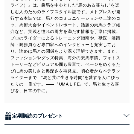
措置を講じます。
ライフ）』は、乗馬を中心とした“馬のある暮らし”を楽
しむ人のためのライフスタイル誌です。メトプレスが発
法令遵守
行する本誌では、馬とのコミュニケーションや上達のコ
当社は、個人情報に関連する法令、国が定める指針及び
ツ、馬術大会やイベントレポート、話題の乗馬クラブ紹
その他の規範を遵守します。また、当社の管理の仕組み
介など、実践と憧れの両方を満たす情報を丁寧に掲載。
に、これらの法令及びその他の規範を常に適合させま
プロのライダーによるトレーニング指南や、獣医・装蹄
す。
師・厩務員など専門家へのインタビューも充実してお
り、読めば馬との関係をより深く理解できます。また、
個人情報の安全管理措置
ファッションやグッズ特集、海外の乗馬事情、フォトス
当社は、個人情報の正確性及び安全性を確保するため
トーリーなどビジュアル面も豊富で、ページをめくるた
に、下記セキュリティ対策をはじめとする安全対策を実
びに馬の美しさと奥深さを再発見。初心者からベテラン
施し、個人情報の漏えい、滅失またはき損の防止及び是
ライダーまで、“馬と共に生きる時間”を愛する人にぴっ
正に努めます。
たりの一冊です。――『UMA LIFE』で、馬と生きる喜
アクセス制御
びを、日常の中に。
個人データを取り扱うことのできる機器及び当該
機器を取り扱う従業者を明確化し、 個人データへ
の不要なアクセスを防止しています。
定期購読のプレゼント
アクセス者の識別と認証
機器に標準装備されているユーザー制御機能（ユ
ーザーアカウント制御）により、個人情報データ
ベース等を取り扱う情報システムを使用する従業