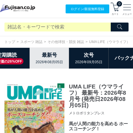
0
ログイン/
新規無料
登録
カート
メニュー
トップ
スポーツ 雑誌
その他球技・競技 雑誌
UMA LIFE（ウマライフ）
定期購読
最新号
次号
バック
価の26%OFF
2026年08月05日
2026年09月05日
UMA LIFE（ウマライ
フ） 最新号：2026年8
月号 (発売日2026年08
月05日)
メトロポリタンプレス
馬が人間の能力を高める ホー
スコーチング！