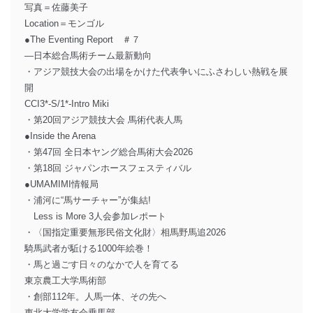
写真＝佐藤美子
Location＝モンゴル
●The Eventing Report ＃７
―日本総合馬術チーム最新動向
・アジア競技大会の出場をかけた代表争いにふさわしい熱戦を展
開
CCI3*-S/1*-Intro Miki
・第20回アジア競技大会 馬術代表人馬
●Inside the Arena
・第47回 全日本ヤング総合馬術大会2026
・第18回 ジャパンホースフェスティバル
●UMAMIMI情報局
・浦河に“馬サーチャー”が集結!
Less is More 3人会参加レポート
・〈国指定重要無形民俗文化財〉相馬野馬追2026
騎馬武者が駈ける1000年絵巻！
・馬と過ごす日々のなかで人を育てる
東京農工大学馬術部
・創部112年。人馬一体、その先へ
東北大学学友会乗馬部