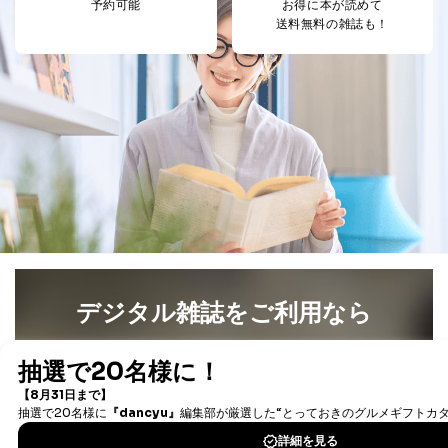
ー等にて公表する利用目的達成の
予約可能
お得に本が読めて
ため
送料無料の雑誌も！
※上記の利用目的のうちNo.1～5については保有個人デ
ータ（開示対象個人情報）の利用目的であり、下記4.の
開示等のご請求に対応させていただきます。
なお、6、7については、パートナー（提携企業）様又は
各SNS運営会社様にご請求いただきますようお願い致し
ます。
３．個人情報の第三者提供について
当社は、取得した個人情報を適切に管理し､あらかじめ
本人の同意を得ることなく第三者に提供することはあり
ません。ただし、次の場合は除きます。
法令に基づく場合
人の生命､身体または財産の保護のために必要がある
デジタル雑誌をご利用なら
場合であって、本人の同意を得ることが困難であると
き。
最新号〜バックナンバーまで7000冊以上の雑誌
（電子
公衆衛生の向上または児童の健全な育成の推進のため
書籍）が無料で読み放題！
に特に必要がある場合であって、本人の同意を得るこ
タダ読みサービス
を楽しもう！
とが困難である場合。
国の機関もしくは地方公共団体またはその委託を受け
た者が法令の定める事務を遂行することに対して協力