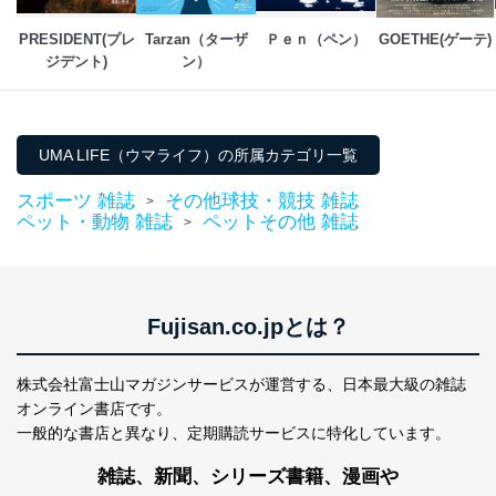
ステムに関するご相談及び苦情については以下までご連
絡ください。
PRESIDENT(プレ
Tarzan（ターザ
Ｐｅｎ（ペン）
GOETHE(ゲーテ)
適切、かつ迅速に対応させていただきます。
ジデント)
ン）
株式会社富士山マガジンサービス 個人情報問い合わせ
係
TEL：0570-200-223
FAX：03-5459-7073
UMA LIFE（ウマライフ）の所属カテゴリ一覧
e-mail：
cs@fujisan.co.jp
スポーツ 雑誌
その他球技・競技 雑誌
改訂：2025年2月20日
>
ペット・動物 雑誌
ペットその他 雑誌
制定：2005年4月1日
>
株式会社富士山マガジンサービス
代表取締役会長 西野 伸一郎
個人情報の取扱いについて
Fujisan.co.jpとは？
１．個人情報保護管理者
当社は以下の個人情報保護管理者を設置し、個人情報保
株式会社富士山マガジンサービスが運営する、
日本最大級の雑誌
護管理者の責任のもと、個人情報を取得・アクセス・利
オンライン書店です。
用・提供・管理いたします。
一般的な書店と異なり、
定期購読サービスに特化しています。
東京都渋谷区南平台町16-11
雑誌、新聞、シリーズ書籍、漫画や
株式会社富士山マガジンサービス