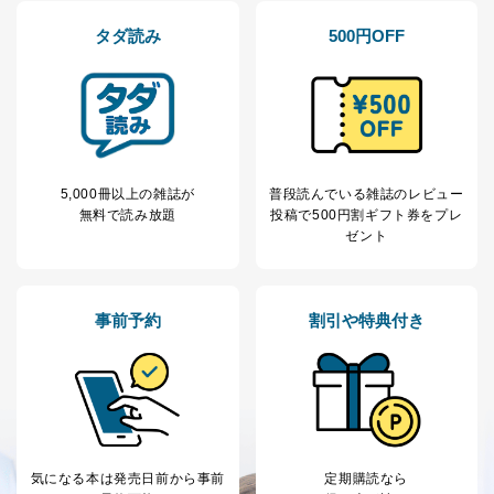
の確認のため
ｅメール等によるカスタマーQ＆A
タダ読み
500円OFF
当社カスタマーQ＆
サイトのサービス内容のご案内の
3
Aサービス利用者
ため
ｅメール等による商品、サービ
ス、キャンペーン等の広告に関す
るご案内のため
採用応募者の方の
4
採用選考、ご連絡のため
個人情報
5,000冊以上の雑誌が
普段読んでいる雑誌のレビュー
当社の従業者の個
人事、総務などの雇用管理等のた
5
無料で読み放題
投稿で
500円割ギフト券をプレ
人情報
め
ゼント
パートナー（提携
購入商品配送のため
企業）からの委託
提携企業及びお客様がご購入され
により当社の
た商品の発売元企業からのｅメー
6
定期購読サービス
ル等による商品、
事前予約
割引や特典付き
等をご利用の方の
サービス、キャンペーン等の広告
個人情報
に関するご案内のため
当社のサービス利用状況の把握お
よびその分析のため
お問い合わせ対応、トラブル対
SNS公式アカウン
処、オペレーター教育など応対品
7
トに登録された方
質向上のため
の個人情報
その他当社のプライバシーポリシ
気になる本は
発売日前から事前
定期購読なら