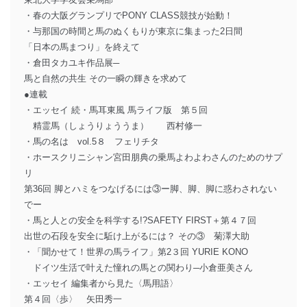
・春の大阪グランプリでPONY CLASS競技が始動！
・与那国の時間と馬のぬくもりが東京に集まった2日間
「日本の馬まつり」を終えて
・倉田タカユキ作品展─
馬と自然の共生 その一瞬の輝きを求めて
●連載
・エッセイ 続・馬耳東風 馬ライフ版 第５回
精霊馬（しょうりょううま） 西村修一
・馬の名は vol.5８ フェリチタ
・ホースクリニシャン宮田朋典の乗馬よわよわさんのためのサプ
リ
第36回 脚とハミをつなげるには③ー脚、脚、脚に惑わされない
でー
・馬と人との安全を科学する!?SAFETY FIRST＋第４７回
出世の石段を安全に駈け上がるには？ その③ 菊澤大助
・「聞かせて！世界の馬ライフ」第2３回 YURIE KONO
ドイツ生活で叶えた憧れの馬との関わり─小倉亜美さん
・エッセイ 編集者から見た〈馬用語〉
第４回〈歩〉 矢田秀一