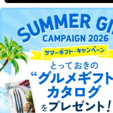
DOWNLOAD FOR IOS
する必要がある場合であって、本人の同意を得ること
により当該事務の遂行に支障を及ぼすおそれがあると
き。
DOWNLOAD FOR ANDROID
上記２．の利用目的を実施するために守秘義務を結ん
だ企業に、業務の一部として個人情報の取扱いを委
託・提供する場合、その業務に必要な範囲で委託・提
ご利用方法はこちら
供先企業に個人情報を開示することがあります。
委託・提供先企業は具体的には以下のような企業です
が、これらに限りません。
委託先：カスタマーサポート支援会社 、クレジッ
トカード決済などの決済代行・料金回収会社、広
総合案内
告配信サービス会社
提供先：出版社、出版物発売元、卸売会社、販売
アフィリエイト
採用情報
店など商品の供給者、梱包会社、配送会社、新聞
販売店などの梱包・配送・配達会社
プレスリリース
お問い合わせ
４．開示対象個人情報の「開示」「訂正」等の請求につ
いて
利用規約
プライバシーポリシー
特定商取引法に基づく表示
会社案内
出版社の皆様へ
投資家の皆様へ
サイトマップ
当社は、本人から、開示対象個人情報について利用目的
の通知を求められた場合には、遅滞なくこれに応じま
す。ただし、以下①～④のいずれかに該当する場合は、
利用目的の通知を行なうことはできません。そのとき
は、本人に遅滞無くその旨を通知するとともに、理由を