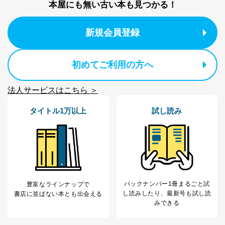
本屋にも無い古い本も見つかる！
代表取締役会長 西野 伸一郎
個人情報保護管理者: 経営管理グループディレクター 前
田 嘉也
新規会員登録
２．利用目的
当社が取り扱う開示対象個人情報の利用目的は次のとお
初めてご利用の方へ
りです。
No
個人情報の種類
利用目的
法人サービスはこちら ＞
購入商品の配送のため
商品代金回収のため
タイトル1万以上
試し読み
ｅメール等による商品、サービ
ス、キャンペーン等の広告の案内
当社の定期購読サ
のため
1
ービス等をご利用
個人が特定できない形で取得した
の方の個人情報
閲覧履歴や購買履歴等の情報を分
析して、趣味・嗜好に
応じた新商品・サービスに関する
広告のため
バックナンバー1冊まるごと試
豊富なラインナップで
当社にお問合わせ
お問い合わせ対応、トラブル対
し読み
したり、最新号も試し読
書店に並ばない本とも出会える
2
いただいた方の個
処、オペレーター教育など応対品
みできる
人情報
質向上のため
カスタマーQ＆Aサイトの投稿内容