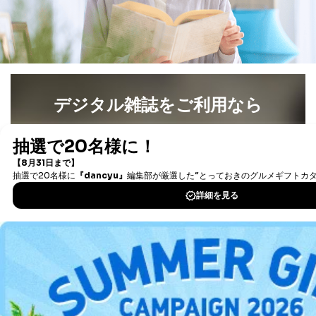
デジタル雑誌をご利用なら
最新号〜バックナンバーまで7000冊以上の雑誌
（電子
書籍）が無料で読み放題！
タダ読みサービス
を楽しもう！
DOWNLOAD FOR IOS
DOWNLOAD FOR ANDROID
ご利用方法はこちら