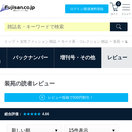
0
ログイン/
新規無料
登録
カート
メニュー
トップ
女性ファッション 雑誌
モード系・コレクション 雑誌
装苑
レ
バックナンバー
増刊号・その他
レビュー
日
装苑の読者レビュー
レビュー投稿で500円割引！
総合評価：
★★★★★
4.66