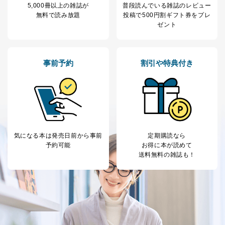
5,000冊以上の雑誌が
普段読んでいる雑誌のレビュー
無料で読み放題
投稿で
500円割ギフト券をプレ
ゼント
事前予約
割引や特典付き
気になる本は
発売日前から事前
定期購読なら
予約可能
お得に本が読めて
送料無料の雑誌も！