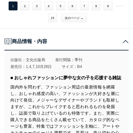
1
2
3
4
5
6
7
8
9
・・・
15
次のページ →
商品情報・内容
出版社：
文化出版局
発行間隔：季刊
発売日：1,4,7,10月28日
サイズ：B4
■ おしゃれファッションに夢中な女の子を応援する雑誌
国内外を問わず、ファッション周辺の最新情報を網羅
し、おしゃれ感度の高い、ファッションが大好きな層に
向けて発信。メジャーなデザイナーやブランドも取材し
ますが、これからブレイクすると思われるものを発掘
し、誌面で取り上げているのも特徴です。また、実際に
購入できる商品をたくさん載せていて、カタログ的なペ
ージも豊富。特集ではファッションを主軸に、アートや
カルチャーのページも満載です。装苑は、売り切れの心