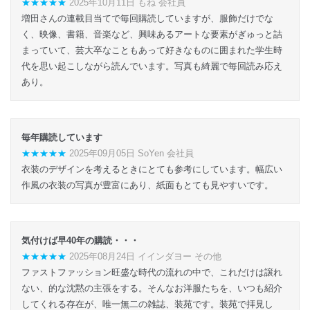
★★★★★
2025年10月11日 もね 会社員
増田さんの連載目当てで毎回購読していますが、服飾だけでな
く、映像、書籍、音楽など、興味あるアートな要素がぎゅっと詰
まっていて、芸大卒なこともあって好きなものに囲まれた学生時
代を思い起こしながら読んでいます。写真も綺麗で毎回読み応え
あり。
毎年購読しています
★★★★★
2025年09月05日 SoYen 会社員
衣装のデザインを考えるときにとても参考にしています。幅広い
作風の衣装の写真が豊富にあり、紙面もとても見やすいです。
気付けば早40年の購読・・・
★★★★★
2025年08月24日 イインダヨー その他
ファストファッション旺盛な時代の流れの中で、これだけは譲れ
ない、的な沈黙の主張をする。そんなお洋服たちを、いつも紹介
してくれる存在が、唯一無二の雑誌、装苑です。装苑で拝見し