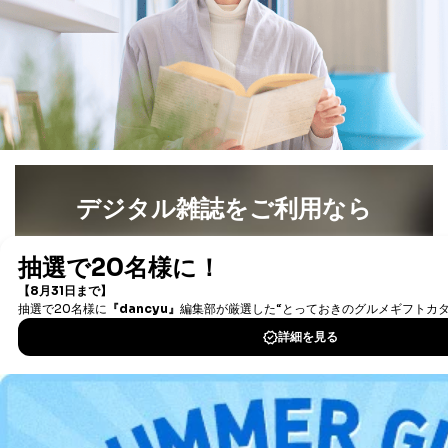
6
定期購読サービス
ル等による商品、
等をご利用の方の
サービス、キャンペーン等の広告
個人情報
に関するご案内のため
当社のサービス利用状況の把握お
よびその分析のため
お問い合わせ対応、トラブル対
SNS公式アカウン
処、オペレーター教育など応対品
7
トに登録された方
質向上のため
の個人情報
その他当社のプライバシーポリシ
ー等にて公表する利用目的達成の
デジタル雑誌をご利用なら
ため
※上記の利用目的のうちNo.1～5については保有個人デ
最新号〜バックナンバーまで7000冊以上の雑誌
（電子
ータ（開示対象個人情報）の利用目的であり、下記4.の
書籍）が無料で読み放題！
開示等のご請求に対応させていただきます。
タダ読みサービス
を楽しもう！
なお、6、7については、パートナー（提携企業）様又は
各SNS運営会社様にご請求いただきますようお願い致し
ます。
DOWNLOAD FOR IOS
３．個人情報の第三者提供について
DOWNLOAD FOR ANDROID
当社は、取得した個人情報を適切に管理し､あらかじめ
本人の同意を得ることなく第三者に提供することはあり
ません。ただし、次の場合は除きます。