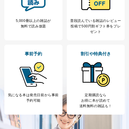
のため
1
ービス等をご利用
個人が特定できない形で取得した
の方の個人情報
閲覧履歴や購買履歴等の情報を分
析して、趣味・嗜好に
5,000冊以上の雑誌が
普段読んでいる雑誌のレビュー
応じた新商品・サービスに関する
無料で読み放題
投稿で
500円割ギフト券をプレ
広告のため
ゼント
当社にお問合わせ
お問い合わせ対応、トラブル対
2
いただいた方の個
処、オペレーター教育など応対品
人情報
質向上のため
カスタマーQ＆Aサイトの投稿内容
事前予約
割引や特典付き
の確認のため
ｅメール等によるカスタマーQ＆A
当社カスタマーQ＆
サイトのサービス内容のご案内の
3
Aサービス利用者
ため
ｅメール等による商品、サービ
ス、キャンペーン等の広告に関す
るご案内のため
気になる本は
発売日前から事前
定期購読なら
採用応募者の方の
4
採用選考、ご連絡のため
予約可能
お得に本が読めて
個人情報
送料無料の雑誌も！
当社の従業者の個
人事、総務などの雇用管理等のた
5
人情報
め
パートナー（提携
購入商品配送のため
企業）からの委託
提携企業及びお客様がご購入され
により当社の
た商品の発売元企業からのｅメー