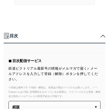
目次
◼︎ 目次配信サービス
鉄道ピクトリアル最新号の情報がメルマガで届く♪ メー
ルアドレスを入力して登録（解除）ボタンを押してくだ
さい。
※登録は無料です ※登録・解除は、各雑誌の商品ページからお願いします。／~＼
Fujisan.co.jpで既に定期購読をなさっているお客様は、マイページからも登録・解除
及び宛先メールアドレスの変更手続きが可能です。