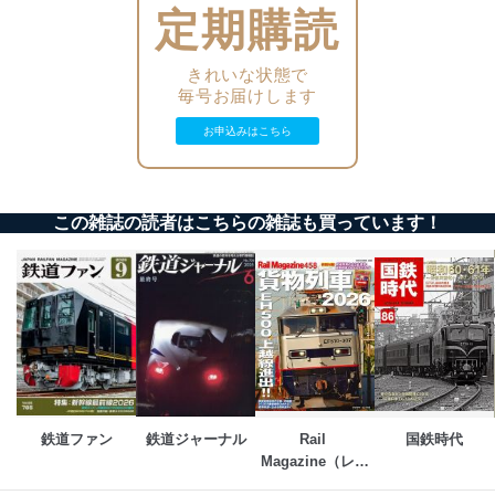
正に努めます。
定期購読
アクセス制御
個人データを取り扱うことのできる機器及び当該
きれいな状態で
機器を取り扱う従業者を明確化し、 個人データへ
毎号お届けします
の不要なアクセスを防止しています。
お申込みはこちら
アクセス者の識別と認証
機器に標準装備されているユーザー制御機能（ユ
ーザーアカウント制御）により、個人情報データ
ベース等を取り扱う情報システムを使用する従業
この雑誌の読者はこちらの雑誌も買っています！
者を識別・認証しています。
外部からの不正アクセス等の防止
個人データを取り扱う機器等のオペレーティング
システムを最新の状態に保持しています。
個人データを取り扱う機器等にセキュリティ対策
ソフトウェア等を導入し、自動更新 機能等の活用
により、これを最新状態としています。
情報システムの使用に伴う漏洩等の防止
メール等により個人データの含まれるファイルを
鉄道ファン
鉄道ジャーナル
Rail 
国鉄時代
送信する場合に、当該ファイルへのパスワードを
Magazine（レイ
設定しています。
ル・マガジン）