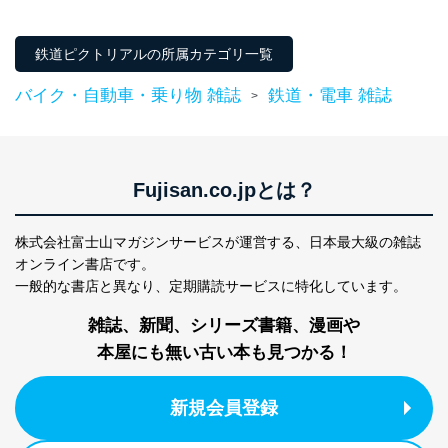
個人情報保護マネジメントシステムの継続的改善
鉄道ピクトリアルの所属カテゴリ一覧
当社は、内部監査及びマネジメントレビューの機会を通
じて、個人情報保護マネジメントシステムを継続的に改
バイク・自動車・乗り物 雑誌
鉄道・電車 雑誌
善し、常に最良の状態を維持します。
>
苦情及び相談受付け窓口
貴殿の個人情報及び当社の個人情報保護マネジメントシ
ステムに関するご相談及び苦情については以下までご連
Fujisan.co.jpとは？
絡ください。
適切、かつ迅速に対応させていただきます。
株式会社富士山マガジンサービスが運営する、
日本最大級の雑誌
株式会社富士山マガジンサービス 個人情報問い合わせ
オンライン書店です。
係
一般的な書店と異なり、
定期購読サービスに特化しています。
TEL：0570-200-223
FAX：03-5459-7073
雑誌、新聞、シリーズ書籍、漫画や
e-mail：
cs@fujisan.co.jp
本屋にも無い古い本も見つかる！
改訂：2025年2月20日
制定：2005年4月1日
株式会社富士山マガジンサービス
新規会員登録
代表取締役会長 西野 伸一郎