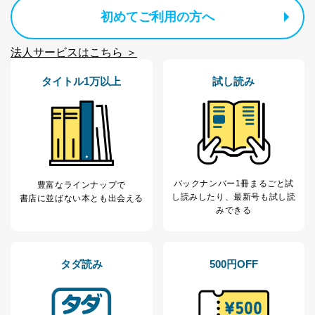
個人情報の取扱いについて
初めてご利用の方へ
１．個人情報保護管理者
法人サービスはこちら ＞
当社は以下の個人情報保護管理者を設置し、個人情報保
護管理者の責任のもと、個人情報を取得・アクセス・利
タイトル1万以上
試し読み
用・提供・管理いたします。
東京都渋谷区南平台町16-11
株式会社富士山マガジンサービス
代表取締役会長 西野 伸一郎
個人情報保護管理者: 経営管理グループディレクター 前
田 嘉也
バックナンバー1冊まるごと試
豊富なラインナップで
２．利用目的
し読み
したり、最新号も試し読
書店に並ばない本とも出会える
みできる
当社が取り扱う開示対象個人情報の利用目的は次のとお
りです。
No
個人情報の種類
利用目的
タダ読み
500円OFF
購入商品の配送のため
商品代金回収のため
ｅメール等による商品、サービ
ス、キャンペーン等の広告の案内
当社の定期購読サ