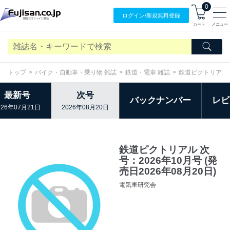
0
ログイン/
新規無料
登録
カート
メニュー
トップ
バイク・自動車・乗り物 雑誌
鉄道・電車 雑誌
鉄道ピクトリアル
最新号
次号
バックナンバー
レビ
026年07月21日
2026年08月20日
鉄道ピクトリアル 次
号：2026年10月号 (発
売日2026年08月20日)
電気車研究会