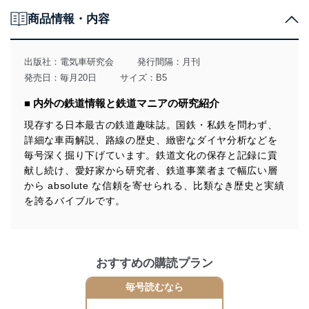
個人情報の取得・利用・提供について
商品情報・内容
当社は、個人情報の取得・利用・提供に際して、その利
用目的を明確にし、本人の同意を得たうえで利用目的の
達成に必要な範囲内で適法かつ公正な手段によって取
出版社：
電気車研究会
発行間隔：月刊
得・利用・提供を行います。また、当社が保有している
発売日：毎月20日
サイズ：B5
個人情報は、同意を得ずに目的外利用、第三者への提
供・開示は行いません。当社においてはこれらの取り組
■ 内外の鉄道情報と鉄道マニアの研究紹介
みを確実にするため、従業者等の教育を徹底してまいり
ます。また、目的外利用を行わないために、適切な管理
現存する日本最古の鉄道趣味誌。国鉄・私鉄を問わず、
措置を講じます。
詳細な車両解説、路線の歴史、緻密なダイヤ分析などを
毎号深く掘り下げています。鉄道文化の保存と記録に貢
法令遵守
献し続け、愛好家から研究者、鉄道事業者まで幅広い層
当社は、個人情報に関連する法令、国が定める指針及び
から absolute な信頼を寄せられる、比類なき歴史と実績
その他の規範を遵守します。また、当社の管理の仕組み
を誇るバイブルです。
に、これらの法令及びその他の規範を常に適合させま
す。
個人情報の安全管理措置
おすすめの購読プラン
当社は、個人情報の正確性及び安全性を確保するため
毎号読むなら
に、下記セキュリティ対策をはじめとする安全対策を実
施し、個人情報の漏えい、滅失またはき損の防止及び是