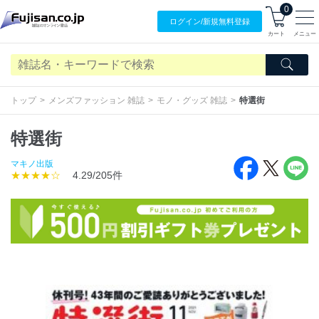
0
ログイン/
新規無料
登録
カート
メニュー
トップ
メンズファッション 雑誌
モノ・グッズ 雑誌
特選街
特選街
マキノ出版
★★★★☆
4.29/205件