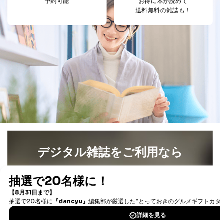
予約可能
お得に本が読めて
送料無料の雑誌も！
デジタル雑誌をご利用なら
最新号〜バックナンバーまで7000冊以上の雑誌
（電子
書籍）が無料で読み放題！
タダ読みサービス
を楽しもう！
DOWNLOAD FOR IOS