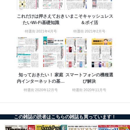
これだけは押さえておき
いまこそキャッシュレス
たいWi-Fi基礎知識
＆ポイ活
特選街 2021年4月号
特選街 2021年2月号
知っておきたい！ 家庭
スマートフォンの機種選
内インターネットの基礎
び解決
知識
特選街 2020年12月号
特選街 2020年11月号
この雑誌の読者はこちらの雑誌も買っています！