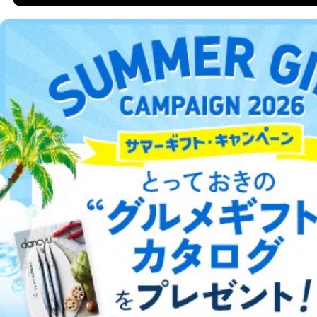
DOWNLOAD FOR ANDROID
ご利用方法はこちら
総合案内
アフィリエイト
採用情報
プレスリリース
お問い合わせ
利用規約
プライバシーポリシー
特定商取引法に基づく表示
会社案内
出版社の皆様へ
投資家の皆様へ
サイトマップ