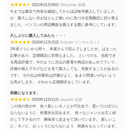
★★★★☆
2021年01月09日
Shiruchan 無職
今までは書店で内容を確認してからほぼ毎号購入していました
が、購入しない月がほとんど無いのに気づき定期購読に切り替え
ました。パソコンの周辺機器を購入する際に参考にしています。
久しぶりに購入してみたら・・・
★★★★★
2020年12月25日
Kumato コンサルタント
2年前ぐらいから時々、本屋さんで読んでしましたが、はまった
記事があり、定期購読に切替えました。 というのも、信頼でき
る商品評価で、今のように沢山の家電や商品があふれてていて、
評価や個人ブログなどを見て購入しても、失敗することがあるの
です。 その点は特選街は評価がよく、あまり間違いがないよう
な気がします。 それから定期購読をしています。
刺激になります。
★★★★☆
2020年12月21日
dayankt 主婦
この頃の世の中 色々新しいモノとかIT社会で、置いてけぼりに
ならないように 特選街を読みます。 色々なジャンルを広く紹
介して下さるので 興味深く読ませて頂いています。 新しいこ
と、モノに おっくうにならないよう 刺激をもらっています。