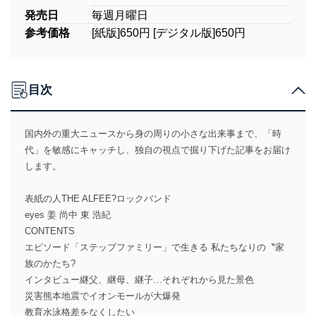
発売日
毎週月曜日
参考価格
[紙版]650円 [デジタル版]650円
目次
国内外の重大ニュースから身の周りの小さな出来事まで、「時
代」を敏感にキャッチし、独自の視点で掘り下げた記事をお届け
します。
表紙の人THE ALFEE?ロックバンド
eyes 姜 尚中 東 浩紀
CONTENTS
エピソード「ステップファミリー」で生きる 私たちなりの〝家
族のかたち?
インタビュー継父、継母、継子…それぞれから見た景色
災害熊本地震でイオンモールが大爆発
教育水泳格差をなくしたい