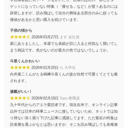
施し、個人情報の漏えい、滅失またはき損の防止及び是
ゲットになっていない特集（「痩せる」など）が度々あるのには
正に努めます。
辟易しますが、読み飛ばして自分の興味ある部分のみに絞っても
アクセス制御
価値があるかと思い購入を続けています。
個人データを取り扱うことのできる機器及び当該
機器を取り扱う従業者を明確化し、 個人データへ
子供の頃から
の不要なアクセスを防止しています。
★★★★☆
2026年03月27日
まず 会社員
家にありましたし、本屋でも表紙が目に入ると何気なく開いてし
アクセス者の識別と認証
機器に標準装備されているユーザー制御機能（ユ
まう雑誌です。色がないのが最大の色ではないでしょうか。
ーザーアカウント制御）により、個人情報データ
ベース等を取り扱う情報システムを使用する従業
斗亜くんかわいい
者を識別・認証しています。
★★★★★
2026年02月20日
ち 大学生
向井康二くんがとる嶋﨑斗亜くんの姿が自然で可愛くてとても癒
外部からの不正アクセス等の防止
されます。
個人データを取り扱う機器等のオペレーティング
システムを最新の状態に保持しています。
連載がいい！
個人データを取り扱う機器等にセキュリティ対策
★★★★☆
2026年02月18日
Saru 教職員
ソフトウェア等を導入し、自動更新 機能等の活用
により、これを最新状態としています。
九十年代からのアエラ愛読者です。現在在米で、オンライン記事
以外では日本の時事ニュースに接していないため、ネットでは知
情報システムの使用に伴う漏洩等の防止
り得ない深く掘り下げた記事に感謝してます。ただ最近の特集は
メール等により個人データの含まれるファイルを
読者層を選ぶかなとは思いますが、そこを読み飛ばしても各種連
送信する場合に、当該ファイルへのパスワードを