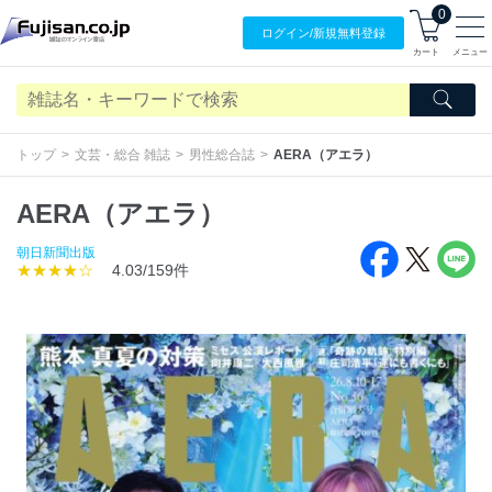
0
ログイン/
新規無料
登録
カート
メニュー
トップ
文芸・総合 雑誌
男性総合誌
AERA（アエラ）
AERA（アエラ）
朝日新聞出版
★★★★☆
4.03/159件