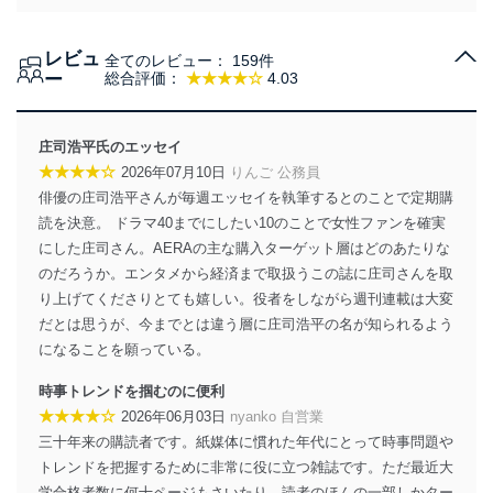
個人情報の取得・利用・提供について
レビュ
全てのレビュー：
159件
当社は、個人情報の取得・利用・提供に際して、その利
ー
総合評価：
★★★★☆
4.03
用目的を明確にし、本人の同意を得たうえで利用目的の
達成に必要な範囲内で適法かつ公正な手段によって取
得・利用・提供を行います。また、当社が保有している
庄司浩平氏のエッセイ
個人情報は、同意を得ずに目的外利用、第三者への提
★★★★☆
2026年07月10日
りんご 公務員
供・開示は行いません。当社においてはこれらの取り組
俳優の庄司浩平さんが毎週エッセイを執筆するとのことで定期購
みを確実にするため、従業者等の教育を徹底してまいり
ます。また、目的外利用を行わないために、適切な管理
読を決意。 ドラマ40までにしたい10のことで女性ファンを確実
措置を講じます。
にした庄司さん。AERAの主な購入ターゲット層はどのあたりな
のだろうか。エンタメから経済まで取扱うこの誌に庄司さんを取
法令遵守
り上げてくださりとても嬉しい。役者をしながら週刊連載は大変
当社は、個人情報に関連する法令、国が定める指針及び
だとは思うが、今までとは違う層に庄司浩平の名が知られるよう
その他の規範を遵守します。また、当社の管理の仕組み
になることを願っている。
に、これらの法令及びその他の規範を常に適合させま
す。
時事トレンドを掴むのに便利
★★★★☆
2026年06月03日
nyanko 自営業
個人情報の安全管理措置
三十年来の購読者です。紙媒体に慣れた年代にとって時事問題や
当社は、個人情報の正確性及び安全性を確保するため
トレンドを把握するために非常に役に立つ雑誌です。ただ最近大
に、下記セキュリティ対策をはじめとする安全対策を実
学合格者数に何十ページもさいたり、読者のほんの一部しかター