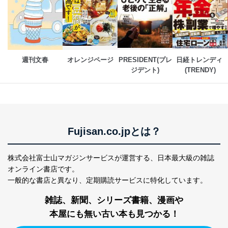
開示対象個人情報については、保有個人データの本人ま
たはその代理人からの利用目的の通知、開示、変更等
（内容の訂正、追加または削除）、利用停止等（「利用
の停止または消去」「第三者への提供の停止」）の求め
に対応させていただいております。 当社顧客の皆様の
週刊文春
オレンジページ
PRESIDENT(プレ
日経トレンディ 
個人情報は「マイページ」にログインしていただくこと
ジデント)
(TRENDY)
で、訂正、追加、変更を行っていただくことが出来ま
す。マイページをご利用いただけない方、その他の方に
つきましては、下記Aをご覧ください。 また、ご登録い
ただいた個人情報のうち、市町村などの名称および郵便
番号、金融機関の名称あるいはクレジットカードの有効
期限など、商品のお届けやご請求を行う上で支障がある
Fujisan.co.jpとは？
情報に変更があった場合には、当社が登録情報を変更さ
せていただく場合があります。
株式会社富士山マガジンサービスが運営する、
日本最大級の雑誌
A.開示等の求めの申し出先、提出していただく書面等
オンライン書店です。
開示等の求めは、電話又は電子メールにて下記までお申
し付けください。開示等の求めに際して提出していただ
一般的な書店と異なり、
定期購読サービスに特化しています。
く書面等については、その際にご案内いたします。
雑誌、新聞、シリーズ書籍、漫画や
■電話による場合
本屋にも無い古い本も見つかる！
TEL:0570-200-223
株式会社富士山マガジンサービス 個人情報問い合わせ