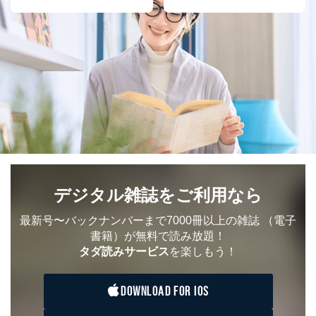
申請書類に同封してください。
(郵便局にお支払いいただく手数料は申請者のご負担
です。また、郵便定額小為替は無記名でお願いしま
す。) なお、郵送料は郵便定額小為替に代えて同額
分の切手でお支払いいただくこともできます。
E.開示等の求めに対する回答方法
申請者の申請書面記載宛に書面（eメール含む）によっ
て回答いたします。書面以外での方法による回答をご希
望される方は、手続き時にその旨ご連絡ください。
F.非開示事由について
以下の(1)～(7)に該当する場合は、非開示とさせていた
だきます。非開示を決定した場合は、その旨、理由を付
記して通知いたします。
デジタル雑誌をご利用なら
(1)申請書に記載されている住所、本人確認のための書
類に記載されている住所、当社に登録されている住所が
最新号〜バックナンバーまで7000冊以上の雑誌
（電子
一致しないときなど本人が確認できない場合
書籍）が無料で読み放題！
(2)代理人による申請に際して､代理権が確認できない場
タダ読みサービス
を楽しもう！
合
(3)所定の申請書類に不備があった場合
(4)開示の求めの対象が開示対象個人情報に該当しない
DOWNLOAD FOR IOS
場合
(5)本人または第三者の生命、身体、財産その他の権利