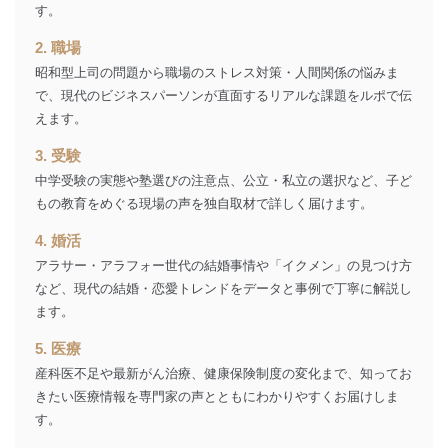
企業）からの委託
提携企業及びお客様がご購入され
す。
により当社の
た商品の発売元企業からのｅメー
6
定期購読サービス
ル等による商品、
2. 職場
等をご利用の方の
サービス、キャンペーン等の広告
昭和型上司の問題から職場のストレス対策・人間関係の悩みま
個人情報
に関するご案内のため
で、現代のビジネスパーソンが直面するリアルな課題をルポで伝
当社のサービス利用状況の把握お
えます。
よびその分析のため
お問い合わせ対応、トラブル対
SNS公式アカウン
3. 受験
処、オペレーター教育など応対品
7
トに登録された方
質向上のため
中学受験の実態や塾選びの注意点、公立・私立の選択など、子ど
の個人情報
その他当社のプライバシーポリシ
もの教育をめぐる現場の声を独自取材で詳しく届けます。
ー等にて公表する利用目的達成の
ため
4. 婚活
※上記の利用目的のうちNo.1～5については保有個人デ
アラサー・アラフォー世代の結婚事情や「イクメン」の見つけ方
ータ（開示対象個人情報）の利用目的であり、下記4.の
など、現代の結婚・恋愛トレンドをデータと事例で丁寧に解説し
開示等のご請求に対応させていただきます。
ます。
なお、6、7については、パートナー（提携企業）様又は
各SNS運営会社様にご請求いただきますようお願い致し
5. 医療
ます。
産科医不足や最新がん治療、健康保険制度の変化まで、知ってお
３．個人情報の第三者提供について
きたい医療情報を専門家の声とともにわかりやすくお届けしま
す。
当社は、取得した個人情報を適切に管理し､あらかじめ