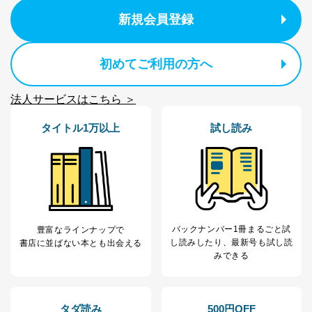
係
新規会員登録
受付時間：10:00～17:00（土、日、祝、年末年始休業）
■電子メールによる場合
初めてご利用の方へ
e-mail：
cs@fujisan.co.jp
B.開示等の対応に際して、以下記載の項目のうち2項目
法人サービスはこちら ＞
以上での本人確認を実施させていただきます。
商品を購入された個人のお客様：氏名、住所、電話番
タイトル1万以上
試し読み
号、顧客番号、メールアドレス
商品を購入された法人のお客様：氏名、会社名、部署
名、会社住所、電話番号、顧客番号、メールアドレス
採用に応募された方：氏名、住所、所属学校（会社）
名
お取引先様：会社名、部署名、氏名、住所
株主様：氏名、住所、（会社名）
バックナンバー1冊まるごと試
豊富なラインナップで
C.代理人様による開示等のご請求
し読み
したり、最新号も試し読
書店に並ばない本とも出会える
開示等のご請求をすることについて代理人に委任する場
みできる
合は、前項の書類に加えて、下記書類をご同封くださ
い。
委任状
タダ読み
500円OFF
ご本人様が委任状に捺印し、捺印した印鑑の印鑑登