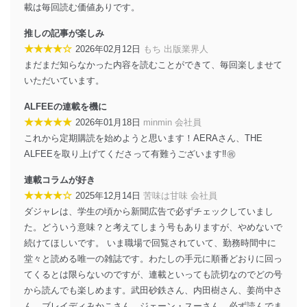
設定しています。
載は毎回読む価値ありです。
個人情報保護マネジメントシステムの継続的改善
推しの記事が楽しみ
★★★★☆
2026年02月12日
もち 出版業界人
当社は、内部監査及びマネジメントレビューの機会を通
まだまだ知らなかった内容を読むことができて、毎回楽しませて
じて、個人情報保護マネジメントシステムを継続的に改
いただいています。
善し、常に最良の状態を維持します。
ALFEEの連載を機に
苦情及び相談受付け窓口
★★★★★
2026年01月18日
minmin 会社員
貴殿の個人情報及び当社の個人情報保護マネジメントシ
これから定期購読を始めようと思います！AERAさん、THE
ステムに関するご相談及び苦情については以下までご連
ALFEEを取り上げてくださって有難うございます‼️㊗️
絡ください。
適切、かつ迅速に対応させていただきます。
連載コラムが好き
★★★★☆
2025年12月14日
苦味は甘味 会社員
株式会社富士山マガジンサービス 個人情報問い合わせ
係
ダジャレは、学生の頃から新聞広告で必ずチェックしていまし
TEL：0570-200-223
た。どういう意味？と考えてしまう号もありますが、やめないで
FAX：03-5459-7073
続けてほしいです。 いま職場で回覧されていて、勤務時間中に
e-mail：
cs@fujisan.co.jp
堂々と読める唯一の雑誌です。わたしの手元に順番どおりに回っ
改訂：2025年2月20日
てくるとは限らないのですが、連載といっても読切なのでどの号
制定：2005年4月1日
から読んでも楽しめます。武田砂鉄さん、内田樹さん、姜尚中さ
株式会社富士山マガジンサービス
ん、ブレイディみかこさん、ジェーン・スーさん、必ず読んでま