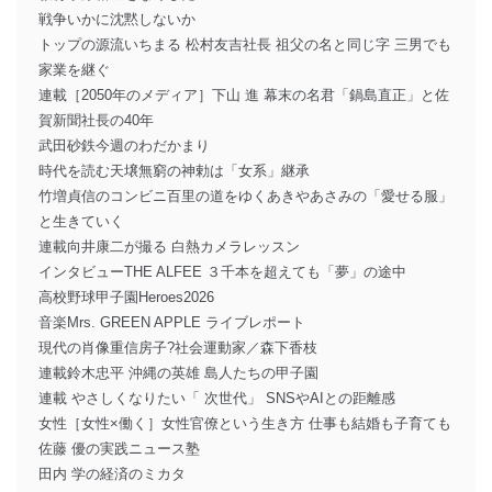
戦争いかに沈黙しないか
トップの源流いちまる 松村友吉社長 祖父の名と同じ字 三男でも
家業を継ぐ
連載［2050年のメディア］下山 進 幕末の名君「鍋島直正」と佐
賀新聞社長の40年
武田砂鉄今週のわだかまり
時代を読む天壌無窮の神勅は「女系」継承
竹増貞信のコンビニ百里の道をゆくあきやあさみの「愛せる服」
と生きていく
連載向井康二が撮る 白熱カメラレッスン
インタビューTHE ALFEE ３千本を超えても「夢」の途中
高校野球甲子園Heroes2026
音楽Mrs. GREEN APPLE ライブレポート
現代の肖像重信房子?社会運動家／森下香枝
連載鈴木忠平 沖縄の英雄 島人たちの甲子園
連載 やさしくなりたい「 次世代」 SNSやAIとの距離感
女性［女性×働く］女性官僚という生き方 仕事も結婚も子育ても
佐藤 優の実践ニュース塾
田内 学の経済のミカタ