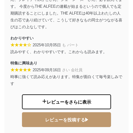
代表取締役会長 西野 伸一郎
す。 今度からTHE ALFEEの連載が始まるというので個人でも定
個人情報の取扱いについて
期購読することにしました。THE ALFEEは40年以上わたしの人
生の芯であり続けていて、こうして好きなもの同士がつながる喜
１．個人情報保護管理者
びはこの上なしです。
当社は以下の個人情報保護管理者を設置し、個人情報保
わかりやすい
護管理者の責任のもと、個人情報を取得・アクセス・利
用・提供・管理いたします。
★★★★☆
2025年10月05日
も パート
読みやすく、わかりやすいです。これからも読みます。
東京都渋谷区南平台町16-11
株式会社富士山マガジンサービス
特集に興味あり
代表取締役会長 西野 伸一郎
★★★★★
2025年09月16日
さい 会社員
個人情報保護管理者: 経営管理グループディレクター 前
時事に強くて読み応えがあります。特集が面白くて毎号楽しみで
田 嘉也
す
２．利用目的
当社が取り扱う開示対象個人情報の利用目的は次のとお
レビューをさらに表示
りです。
No
個人情報の種類
利用目的
レビューを投稿する
購入商品の配送のため
商品代金回収のため
ｅメール等による商品、サービ