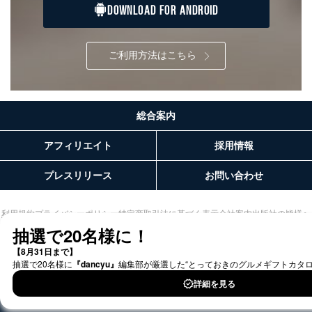
利益を害するおそれがある場合
DOWNLOAD FOR ANDROID
(6)当社の業務の適正な実施に著しい支障を及ぼすおそ
れがある場合
(7)他の法令に違反することとなる場合
ご利用方法はこちら
５．苦情及び相談窓口
当社は、ご提出いただいた個人情報に関する苦情、相
談、及びその他のお問い合わせに、適切、かつ迅速に対
総合案内
応致します。
ご提出いただいた個人情報に関する苦情、相談は、電話
アフィリエイト
採用情報
又は電子メールにて下記までお申し付けください。
■電話による場合
プレスリリース
お問い合わせ
TEL:0570-200-223
株式会社富士山マガジンサービス 個人情報問い合わせ
利用規約
プライバシーポリシー
特定商取引法に基づく表示
会社案内
出版社の皆様へ
係
投資家の皆様へ
サイトマップ
受付時間：10:00～17:00（土、日、祝、年末年始休業）
■電子メールによる場合
e-mail：
cs@fujisan.co.jp
６．認定個人情報保護団体の名称及び、苦情の解決の申
©︎2002 FUJISAN MAGAZINE SERVICE CO., Ltd.
出先