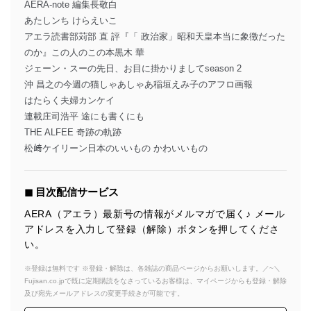
AERA-note 編集長敬白
あたしンち けらえいこ
アエラ読書部苅部 直 評『「 政治家」昭和天皇本当に象徴だった
のか』この人のこの本黒木 華
ジェーン・スーの先日、お目に掛かりましてseason 2
沖 昌之の今週の猫しゃあしゃあ稲垣えみ子のアフロ画報
はたらく夫婦カンケイ
連載庄司浩平 途にも書くにも
THE ALFEE 奇跡の軌跡
松﨑ケイリーン日本のいいもの かわいいもの
◼︎ 目次配信サービス
AERA（アエラ）最新号の情報がメルマガで届く♪ メール
アドレスを入力して登録（解除）ボタンを押してくださ
い。
※登録は無料です ※登録・解除は、各雑誌の商品ページからお願いします。／~＼
Fujisan.co.jpで既に定期購読をなさっているお客様は、マイページからも登録・解除
及び宛先メールアドレスの変更手続きが可能です。