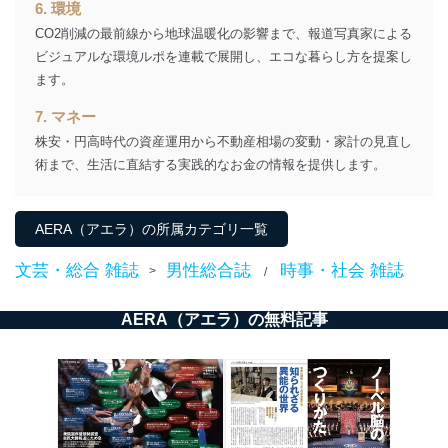
本人の同意を得ることなく第三者に提供することはあり
6. 環境
ません。ただし、次の場合は除きます。
CO2削減の最前線から地球温暖化の影響まで、報道写真家による
法令に基づく場合
ビジュアルな環境ルポを連載で展開し、エコな暮らし方を提案し
人の生命､身体または財産の保護のために必要がある
ます。
場合であって、本人の同意を得ることが困難であると
き。
7. マネー
公衆衛生の向上または児童の健全な育成の推進のため
株安・円高時代の資産運用から不動産相場の変動・家計の見直し
に特に必要がある場合であって、本人の同意を得るこ
とが困難である場合。
術まで、生活に直結する実践的なお金の情報を提供します。
国の機関もしくは地方公共団体またはその委託を受け
た者が法令の定める事務を遂行することに対して協力
する必要がある場合であって、本人の同意を得ること
AERA（アエラ）の所属カテゴリ一覧
により当該事務の遂行に支障を及ぼすおそれがあると
き。
文芸・総合 雑誌
男性総合誌
時事・社会 雑誌
>
/
上記２．の利用目的を実施するために守秘義務を結ん
だ企業に、業務の一部として個人情報の取扱いを委
託・提供する場合、その業務に必要な範囲で委託・提
AERA（アエラ）の無料記事
供先企業に個人情報を開示することがあります。
委託・提供先企業は具体的には以下のような企業です
が、これらに限りません。
委託先：カスタマーサポート支援会社 、クレジッ
トカード決済などの決済代行・料金回収会社、広
告配信サービス会社
提供先：出版社、出版物発売元、卸売会社、販売