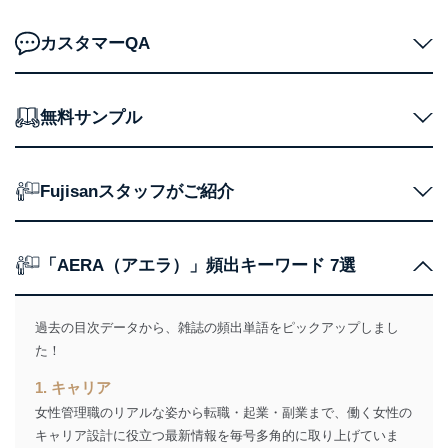
ス、キャンペーン等の広告の案内
当社の定期購読サ
のため
カスタマーQA
1
ービス等をご利用
個人が特定できない形で取得した
の方の個人情報
閲覧履歴や購買履歴等の情報を分
析して、趣味・嗜好に
応じた新商品・サービスに関する
無料サンプル
広告のため
当社にお問合わせ
お問い合わせ対応、トラブル対
2
いただいた方の個
処、オペレーター教育など応対品
人情報
質向上のため
Fujisanスタッフがご紹介
カスタマーQ＆Aサイトの投稿内容
の確認のため
ｅメール等によるカスタマーQ＆A
当社カスタマーQ＆
サイトのサービス内容のご案内の
「AERA（アエラ）」頻出キーワード 7選
3
Aサービス利用者
ため
ｅメール等による商品、サービ
ス、キャンペーン等の広告に関す
過去の目次データから、雑誌の頻出単語をピックアップしまし
るご案内のため
た！
採用応募者の方の
4
採用選考、ご連絡のため
個人情報
1. キャリア
当社の従業者の個
人事、総務などの雇用管理等のた
5
女性管理職のリアルな姿から転職・起業・副業まで、働く女性の
人情報
め
キャリア設計に役立つ最新情報を毎号多角的に取り上げていま
パートナー（提携
購入商品配送のため