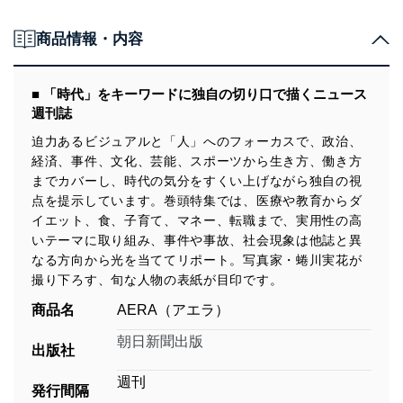
商品情報・内容
■ 「時代」をキーワードに独自の切り口で描くニュース
週刊誌
迫力あるビジュアルと「人」へのフォーカスで、政治、
経済、事件、文化、芸能、スポーツから生き方、働き方
までカバーし、時代の気分をすくい上げながら独自の視
点を提示しています。巻頭特集では、医療や教育からダ
イエット、食、子育て、マネー、転職まで、実用性の高
いテーマに取り組み、事件や事故、社会現象は他誌と異
なる方向から光を当ててリポート。写真家・蜷川実花が
撮り下ろす、旬な人物の表紙が目印です。
商品名
AERA（アエラ）
朝日新聞出版
出版社
週刊
発行間隔