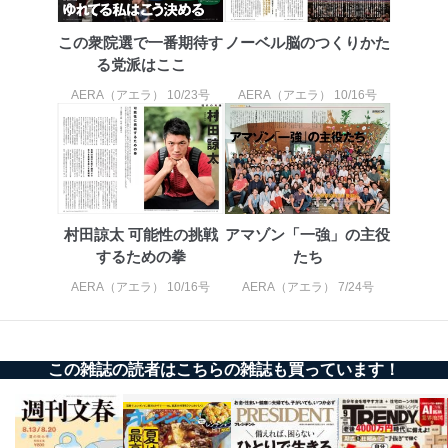
店など商品の供給者、梱包会社、配送会社、新聞
販売店などの梱包・配送・配達会社
この衆院選で一番期待す
ノーベル脳のつくりかた
る党派はここ
４．開示対象個人情報の「開示」「訂正」等の請求につ
いて
AERA（アエラ） 10/23号
AERA（アエラ） 10/16号
当社は、本人から、開示対象個人情報について利用目的
の通知を求められた場合には、遅滞なくこれに応じま
す。ただし、以下①～④のいずれかに該当する場合は、
利用目的の通知を行なうことはできません。そのとき
は、本人に遅滞無くその旨を通知するとともに、理由を
説明させていただきます。
村田諒太 可能性の挑戦
アマゾン「一強」の主役
①利用目的を本人に通知し、又は公表することによって
するための拳
たち
本人又は第三者の生命、身体、財産その他の権利利益を
AERA（アエラ） 10/16号
AERA（アエラ） 7/24号
害するおそれがある場合
②利用目的を本人に通知し、又は公表することによって
当該事業者の権利又は正当な利益を害するおそれがある
場合
③国の機関又は地方公共団体が法令の定める事務を遂行
この雑誌の読者はこちらの雑誌も買っています！
することに対して協力する必要がある場合であって、利
用目的を本人に通知し、又は公表することによって当該
事務の遂行に支障を及ぼすおそれがあるとき
④開示対象個人情報の利用目的が明らかな場合