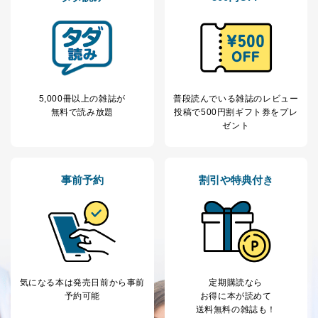
録証明書を添付してください。
代理人様が親権者などの法定代理人の場合は、委任
状に代えて、ご本人様との関係がわかる戸籍謄本も
しくは抄本、または住民票をご提出いただくことも
可能です。
代理人本人であることを確認するための書類
下記書類のうち、いずれかを同封してください。
5,000冊以上の雑誌が
普段読んでいる雑誌のレビュー
（本籍地を塗りつぶしたものをご用意下さい。）
無料で読み放題
投稿で
500円割ギフト券をプレ
・運転免許証の写し
ゼント
・住民票の写し
・健康保険証の被保険者証の写し
D.手数料について
事前予約
割引や特典付き
利用目的の通知、開示対象個人情報の開示請求につ
いては、1回の申請ごとに手数料、郵送料が必要で
す。
郵送料：860円（内訳：定形110円、書留480円、本
人限定受取郵便270円)
(2024年10月1日現在)
※上記郵送料は国内郵便の場合の費用です。国外へ
の郵送の場合は、実費をご負担いただきます。
気になる本は
発売日前から事前
定期購読なら
手数料等の支払方法
予約可能
お得に本が読めて
費用のお支払方法は、郵送料分の郵便定額小為替を
送料無料の雑誌も！